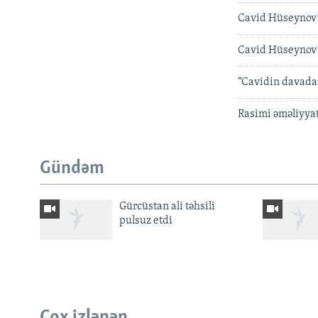
Cavid Hüseynov 
Cavid Hüseynov 
“Cavidin davada
Rasimi əməliyyat
Gündəm
Gürcüstan ali təhsili
pulsuz etdi
BIZI IZLƏ
Çox izlənən