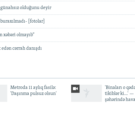
günahsız olduğunu deyir
buraxılmadı- [fotolar]
n xəbəri olmayıb”
 edən cərrah danışdı
Metroda 11 aylıq fasilə:
'Binaları o qədə
'Daşınma pulsuz olsun'
tikiblər ki...' 
şəhərində hav