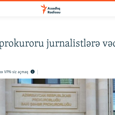
prokuroru jurnalistlərə və
VPN-siz açmaq