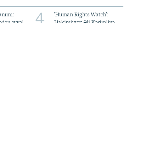
4
anımı:
'Human Rights Watch':
ədən əvvəl
Hakimiyyət Əli Kərimliyə
ıxışına
qarşı pis rəftara son
u'
qoymalıdır
8
i Rusiya
'Taliban' rəsmilərinin
bəkistan
Moldovaya səfəri siyasi
asiya
qalmaqal yaradıb