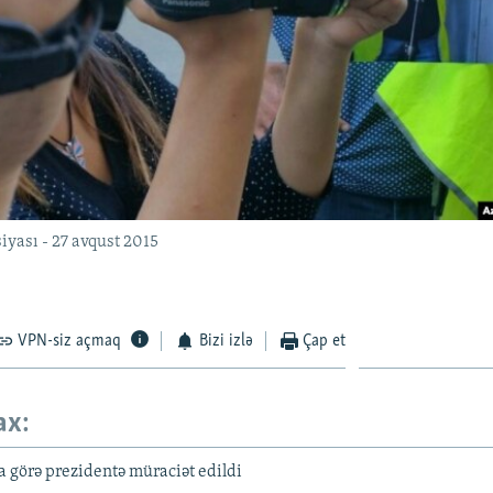
siyası - 27 avqust 2015
VPN-siz açmaq
Bizi izlə
Çap et
ax:
 görə prezidentə müraciət edildi