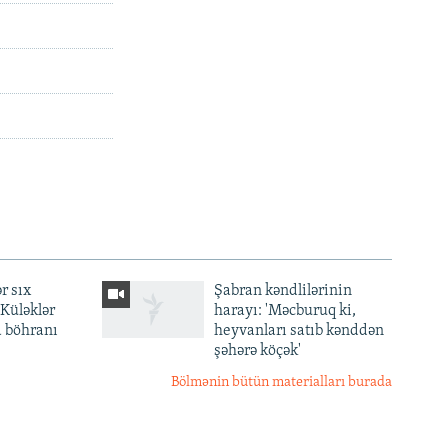
r sıx
Şabran kəndlilərinin
— Küləklər
harayı: 'Məcburuq ki,
a böhranı
heyvanları satıb kənddən
şəhərə köçək'
Bölmənin bütün materialları burada