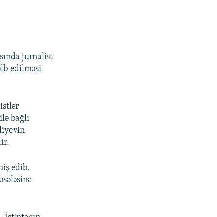
sında jurnalist
lb edilməsi
istlər
ilə bağlı
liyevin
ir.
hiş edib.
əsələsinə