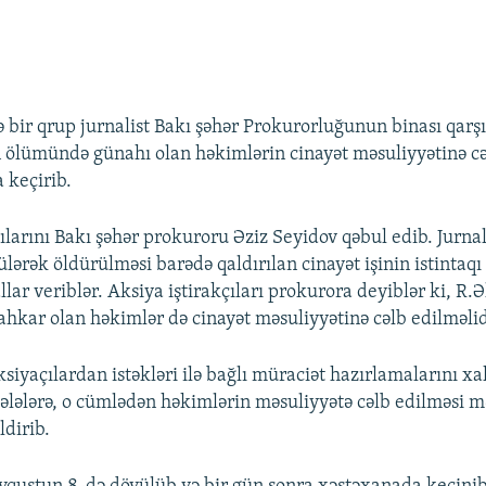
 bir qrup jurnalist Bakı şəhər Prokurorluğunun binası qarşı
 ölümündə günahı olan həkimlərin cinayət məsuliyyətinə cə
a keçirib.
ılarını Bakı şəhər prokuroru Əziz Seyidov qəbul edib. Jurnal
lərək öldürülməsi barədə qaldırılan cinayət işinin istintaqı 
lar veriblər. Aksiya iştirakçıları prokurora deyiblər ki, R.Ə
kar olan həkimlər də cinayət məsuliyyətinə cəlb edilməlid
siyaçılardan istəkləri ilə bağlı müraciət hazırlamalarını xa
lələrə, o cümlədən həkimlərin məsuliyyətə cəlb edilməsi m
ldirib.