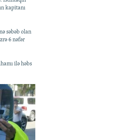
 İstintaqın
n kapitanı
ünə səbəb olan
üzrə 6 nəfər
ihamı ilə həbs