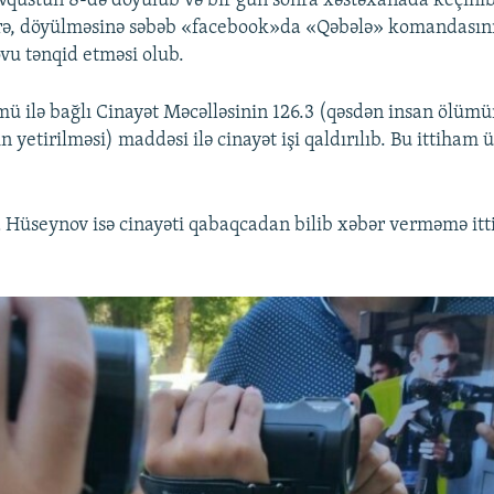
vqustun 8-də döyülüb və bir gün sonra xəstəxanada keçinib.
örə, döyülməsinə səbəb «facebook»da «Qəbələ» komandasını
u tənqid etməsi olub.
ümü ilə bağlı Cinayət Məcəlləsinin 126.3 (qəsdən insan ölüm
in yetirilməsi) maddəsi ilə cinayət işi qaldırılıb. Bu ittiham 
 Hüseynov isə cinayəti qabaqcadan bilib xəbər verməmə itt