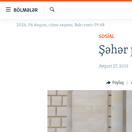
Keçid
BÖLMƏLƏR
linkləri
Axtar
Əsas
2026, 06 Avqust, cümə axşamı, Bakı vaxtı 09:48
GÜNDƏM
məzmuna
SOSIAL
#İZAHLA
qayıt
Əsas
Şəhər 
KORRUPSIOMETR
naviqasiyaya
#ƏSLINDƏ
qayıt
Avqust 27, 2015
Axtarışa
FƏRQƏ BAX
keç
QANUNI DOĞRU
Paylaş
ARAŞDIRMA
MULTIMEDIA
RADIO ARXIV
VIDEO
HAQQIMIZDA
FOTOQALEREYA
OXU ZALI