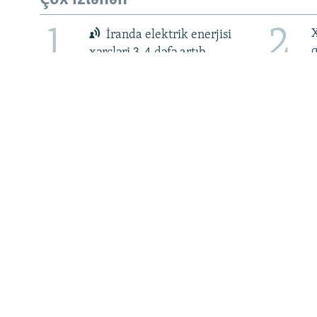
RFE/RL-in bütün saytları
1
2
X
İranda elektrik enerjisi
xərcləri 3-4 dəfə artıb
5
6
İran: ABŞ ilə heç bir danışıq
Ə
aparılmır
ş
b
MƏLUMAT
Haqqımızda
AzadlıqRadiosu mobil telefonuzda