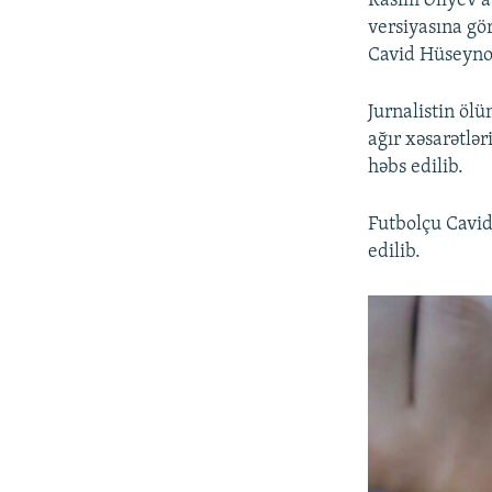
Rasim Əliyev a
versiyasına g
Cavid Hüseynov
Jurnalistin öl
ağır xəsarətlər
həbs edilib.
Futbolçu Cavid
edilib.