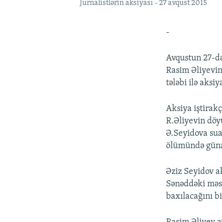
Jurnalistlərin aksiyası - 27 avqust 2015
-
Avqustun 27-də
Rasim Əliyevin
tələbi ilə aksiy
Aksiya iştirakç
R.Əliyevin döyü
Ə.Seyidova sual
ölümündə günah
Əziz Seyidov ak
Sənəddəki məsə
baxılacağını bi