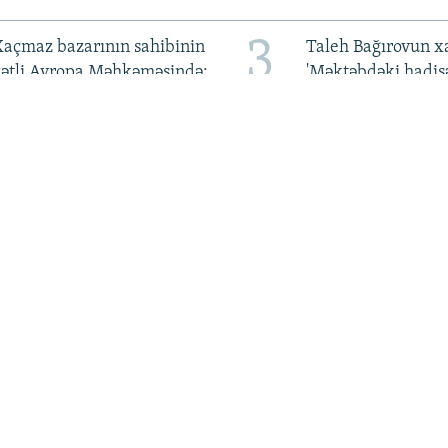
3
açmaz bazarının sahibinin
Taleh Bağırovun x
qətli Avropa Məhkəməsində:
'Məktəbdəki hadis
Hökumətdən cavab tələb
oğlumun ölkədən ç
olunur
qadağa qoyulmuşd
7
li Kərimlinin saxlanma
Ayaqaltı üzərindək
əraitinin ağırlaşdırıldığı
bayrağına görə Öz
ildirilir
vətəndaşını deport
etdilər
BIZI IZLƏ