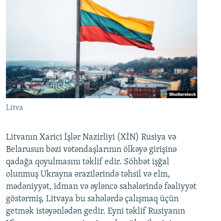
Litva
Litvanın Xarici İşlər Nazirliyi (XİN) Rusiya və
Belarusun bəzi vətəndaşlarının ölkəyə girişinə
qadağa qoyulmasını təklif edir. Söhbət işğal
olunmuş Ukrayna ərazilərində təhsil və elm,
mədəniyyət, idman və əyləncə sahələrində fəaliyyət
göstərmiş, Litvaya bu sahələrdə çalışmaq üçün
getmək istəyənlədən gedir. Eyni təklif Rusiyanın