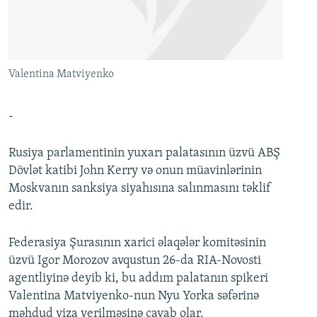
İNFOQRAFIKA
AZƏRBAYCAN ƏDƏBIYYATI KITABXANASI
MISSIYAMIZ
BIZI IZLƏ
KARIKATURA
İSLAM VƏ DEMOKRATIYA
PEŞƏ ETIKASI VƏ JURNALISTIKA STANDARTLARIMIZ
İZ - MƏDƏNIYYƏT PROQRAMI
MATERIALLARIMIZDAN ISTIFADƏ
Valentina Matviyenko
AZADLIQRADIOSU MOBIL TELEFONUNUZDA
RFE/RL-in bütün saytları
BIZIMLƏ ƏLAQƏ
-
XƏBƏR BÜLLETENLƏRIMIZ
Rusiya parlamentinin yuxarı palatasının üzvü ABŞ
Dövlət katibi John Kerry və onun müavinlərinin
Moskvanın sanksiya siyahısına salınmasını təklif
edir.
Federasiya Şurasının xarici əlaqələr komitəsinin
üzvü Igor Morozov avqustun 26-da RIA-Novosti
agentliyinə deyib ki, bu addım palatanın spikeri
Valentina Matviyenko-nun Nyu Yorka səfərinə
məhdud viza verilməsinə cavab olar.