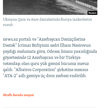
Ukrayna Qara və Azov dənizlərində Rusiya tankerlərini
vurub
news.az portalı və "Azərbaycan Dənizçilərinə
Dəstək" İctimai Birliyinin sədri İlham Nəsirovun
yaydığı məlumata görə, Odessa limanı yaxınlığında
göyərtəsində 12 Azərbaycan və bir Türkiyə
vətəndaşı olan quru yük gəmisi hücuma məruz
qalıb. "Albatros Corporation" şirkətinə məxsus
"ATA-2" adlı gəmiyə üç dron zərbəsi endirilib.
Ətraflı burada oxuyun