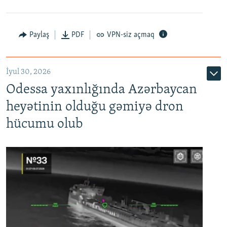
Paylaş
PDF
VPN-siz açmaq
İyul 30, 2026
Odessa yaxınlığında Azərbaycan
heyətinin olduğu gəmiyə dron
hücumu olub