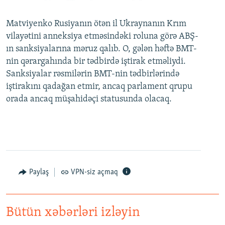
Matviyenko Rusiyanın ötən il Ukraynanın Krım
vilayətini anneksiya etməsindəki roluna görə ABŞ-
ın sanksiyalarına məruz qalıb. O, gələn həftə BMT-
nin qərargahında bir tədbirdə iştirak etməliydi.
Sanksiyalar rəsmilərin BMT-nin tədbirlərində
iştirakını qadağan etmir, ancaq parlament qrupu
orada ancaq müşahidəçi statusunda olacaq.
Paylaş
VPN-siz açmaq
Bütün xəbərləri izləyin