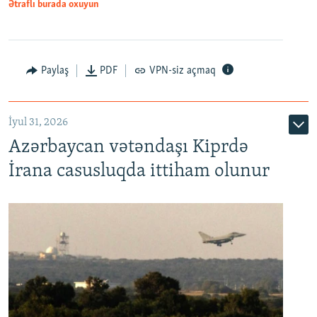
Ətraflı burada oxuyun
Paylaş
PDF
VPN-siz açmaq
İyul 31, 2026
Azərbaycan vətəndaşı Kiprdə
İrana casusluqda ittiham olunur