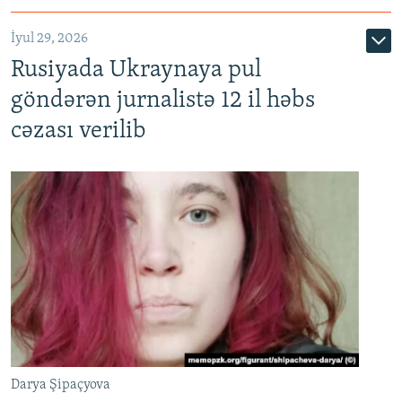
İyul 29, 2026
Rusiyada Ukraynaya pul
göndərən jurnalistə 12 il həbs
cəzası verilib
Darya Şipaçyova