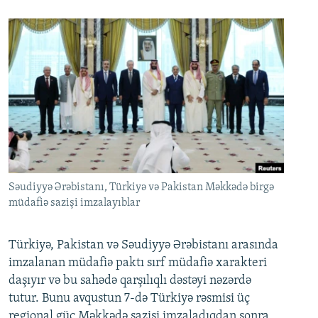
Səudiyyə Ərəbistanı, Türkiyə və Pakistan Məkkədə birgə
müdafiə sazişi imzalayıblar
Türkiyə, Pakistan və Səudiyyə Ərəbistanı arasında
imzalanan müdafiə paktı sırf müdafiə xarakteri
daşıyır və bu sahədə qarşılıqlı dəstəyi nəzərdə
tutur. Bunu avqustun 7-də Türkiyə rəsmisi üç
regional güc Məkkədə sazişi imzaladıqdan sonra