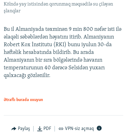
Kölndə yay istisindən qorunmaq məqsədilə su çiləyən
şlanqlar
Bu il Almaniyada təxminən 9 min 800 nəfər isti ilə
əlaqəli səbəblərdən həyatını itirib. Almaniyanın
Robert Kox İnstitutu (RKI) bunu iyulun 30-da
həftəlik hesabatında bildirib. Bu arada
Almaniyanın bir sıra bölgələrində havanın
temperaturunun 40 dərəcə Selsidən yuxarı
qalxacağı gözlənilir.
Ətraflı burada oxuyun
Paylaş
PDF
VPN-siz açmaq