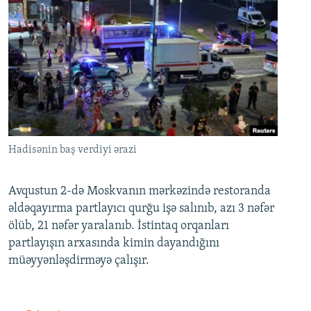
Hadisənin baş verdiyi ərazi
Avqustun 2-də Moskvanın mərkəzində restoranda
əldəqayırma partlayıcı qurğu işə salınıb, azı 3 nəfər
ölüb, 21 nəfər yaralanıb. İstintaq orqanları
partlayışın arxasında kimin dayandığını
müəyyənləşdirməyə çalışır.