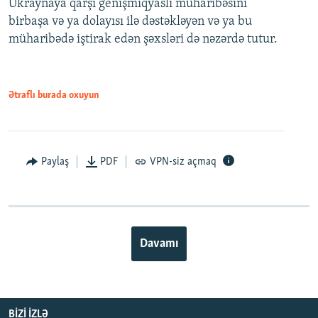
Ukraynaya qarşı genişmiqyaslı müharibəsini
birbaşa və ya dolayısı ilə dəstəkləyən və ya bu
müharibədə iştirak edən şəxsləri də nəzərdə tutur.
Ətraflı burada oxuyun
Paylaş
PDF
VPN-siz açmaq
Davamı
BIZI IZLƏ