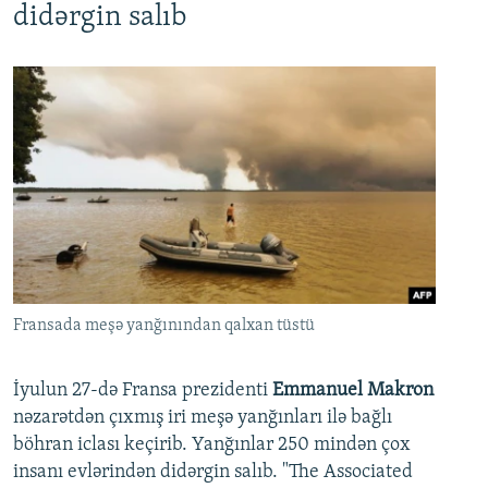
didərgin salıb
Fransada meşə yanğınından qalxan tüstü
İyulun 27-də Fransa prezidenti
Emmanuel Makron
nəzarətdən çıxmış iri meşə yanğınları ilə bağlı
böhran iclası keçirib. Yanğınlar 250 mindən çox
insanı evlərindən didərgin salıb. "The Associated