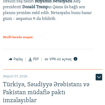
İsrailin baş naziri
Binyamin Netanyahu
ABŞ
prezidenti
Donald Tramp
ın Qəzza ilə bağlı son
planını yenidən rədd edib. Netanyahu bunu bazar
günü – avqustun 9-da bildirib.
Ətraflı burada oxuyun
Paylaş
PDF
VPN-siz açmaq
Avqust 07, 2026
Türkiyə, Səudiyyə Ərəbistanı və
Pakistan müdafiə paktı
imzalayıblar