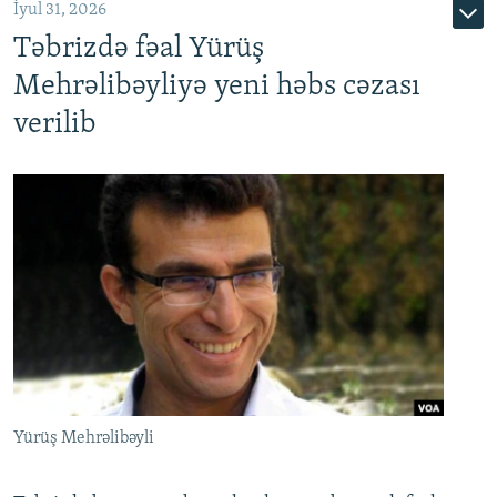
İyul 31, 2026
Təbrizdə fəal Yürüş
Mehrəlibəyliyə yeni həbs cəzası
verilib
Yürüş Mehrəlibəyli