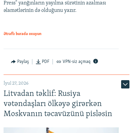
Press" yanğınların yayılma sürətinin azalması
əlamətlərinin də olduğunu yazır.
Ətraflı burada oxuyun
Paylaş
PDF
VPN-siz açmaq
İyul 27, 2026
Litvadan təklif: Rusiya
vətəndaşları ölkəyə girərkən
Moskvanın təcavüzünü pisləsin