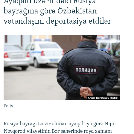
Ayaqaltı üzərindəki Rusiya
bayrağına görə Özbəkistan
vətəndaşını deportasiya etdilər
Polis
Rusiya bayrağı təsvir olunan ayaqaltıya görə Nijni
Novqorod vilayətinin Bor şəhərində reyd zamanı