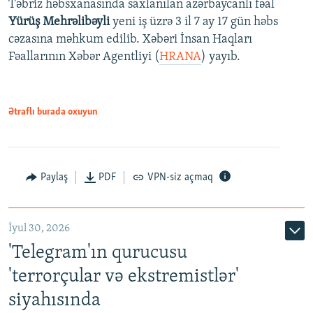
Təbriz həbsxanasında saxlanılan azərbaycanlı fəal
Yürüş Mehrəlibəyli
yeni iş üzrə 3 il 7 ay 17 gün həbs
cəzasına məhkum edilib. Xəbəri İnsan Haqları
Fəallarının Xəbər Agentliyi (
HRANA
) yayıb.
Ətraflı burada oxuyun
Paylaş
PDF
VPN-siz açmaq
İyul 30, 2026
'Telegram'ın qurucusu
'terrorçular və ekstremistlər'
siyahısında