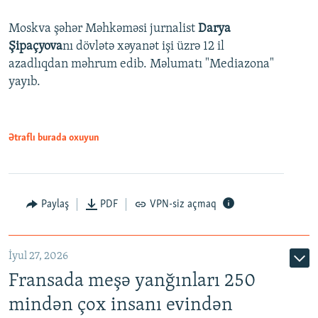
Moskva şəhər Məhkəməsi jurnalist
Darya
Şipaçyova
nı dövlətə xəyanət işi üzrə 12 il
azadlıqdan məhrum edib. Məlumatı "Mediazona"
yayıb.
Ətraflı burada oxuyun
Paylaş
PDF
VPN-siz açmaq
İyul 27, 2026
Fransada meşə yanğınları 250
mindən çox insanı evindən