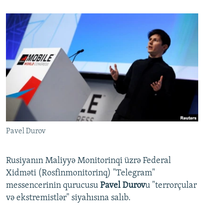
Pavel Durov
Rusiyanın Maliyyə Monitorinqi üzrə Federal
Xidməti (Rosfinmonitorinq) "Telegram"
messencerinin qurucusu
Pavel Durov
u "terrorçular
və ekstremistlər" siyahısına salıb.