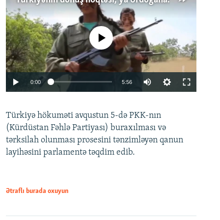
Türkiyənin dönüş nöqtəsi, ya Ərdoğana üçüncü şans: PKK ilə qəfil barışıq nə deməkdir?
No media source currently available
Auto
0:00
5:56
240p
Türkiyə hökuməti avqustun 5-də PKK-nın
360p
(Kürdüstan Fəhlə Partiyası) buraxılması və
480p
Auto
240p
360p
480p
tərksilah olunması prosesini tənzimləyən qanun
720p
layihəsini parlamentə təqdim edib.
720p
1080p
1080p
Ətraflı burada oxuyun