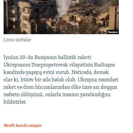
Lvova zərbələr
İyulun 30-da Rusiyanın ballistik raketi
Ukraynanın Dnepropetrovsk vilayətinin Radiuşne
kəndində yaşayış evini vurub. Nəticədə, demək
olar ki, bütöv bir ailə həlak olub. Ukrayna rəsmiləri
raket və dron hücumlarından ölkə üzrə azı doqquz
nəfərin öldüyünü, onlarla insanın yaralandığını
bildirirlər.
Ətraflı burada oxuyun