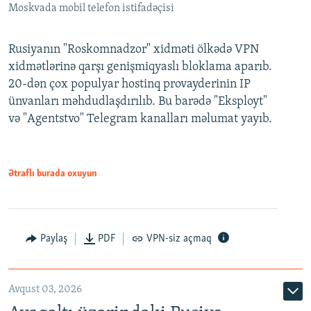
Moskvada mobil telefon istifadəçisi
Rusiyanın "Roskomnadzor" xidməti ölkədə VPN
xidmətlərinə qarşı genişmiqyaslı bloklama aparıb.
20-dən çox populyar hostinq provayderinin IP
ünvanları məhdudlaşdırılıb. Bu barədə "Eksployt"
və "Agentstvo" Telegram kanalları məlumat yayıb.
Ətraflı burada oxuyun
Paylaş
PDF
VPN-siz açmaq
Avqust 03, 2026