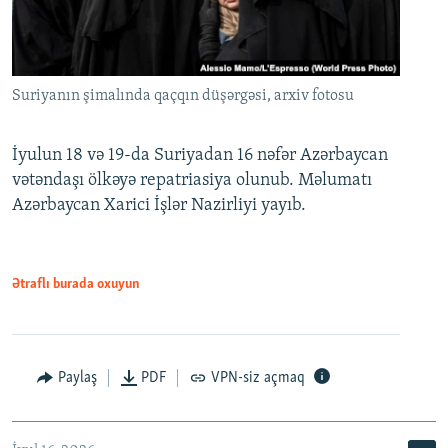
Suriyanın şimalında qaçqın düşərgəsi, arxiv fotosu
İyulun 18 və 19-da Suriyadan 16 nəfər Azərbaycan
vətəndaşı ölkəyə repatriasiya olunub. Məlumatı
Azərbaycan Xarici İşlər Nazirliyi yayıb.
Ətraflı burada oxuyun
Paylaş
PDF
VPN-siz açmaq