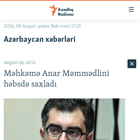
Keçid
linkləri
Əsas
2026, 08 Avqust, şənbə, Bakı vaxtı 17:25
məzmuna
GÜNDƏM
Azərbaycan xəbərləri
qayıt
#İZAHLA
Əsas
KORRUPSIOMETR
naviqasiyaya
Avqust 26, 2015
qayıt
#ƏSLINDƏ
Axtarışa
Məhkəmə Anar Məmmədlini
FƏRQƏ BAX
keç
həbsdə saxladı
QANUNI DOĞRU
ARAŞDIRMA
MULTIMEDIA
RADIO ARXIV
VIDEO
HAQQIMIZDA
FOTOQALEREYA
OXU ZALI