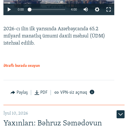
Auto
0:00
4:00
240p
2026-cı ilin ilk yarısında Azərbaycanda 65.2
360p
milyard manatlıq ümumi daxili məhsul (ÜDM)
480p
Auto
240p
360p
480p
istehsal edilib.
720p
720p
1080p
1080p
Ətraflı burada oxuyun
Paylaş
PDF
VPN-siz açmaq
İyul 10, 2026
Yaxınları: Bəhruz Səmədovun