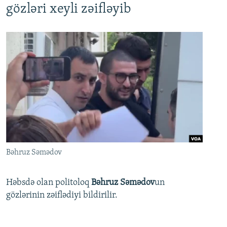
gözləri xeyli zəifləyib
Bəhruz Səmədov
Həbsdə olan politoloq
Bəhruz Səmədov
un
gözlərinin zəiflədiyi bildirilir.