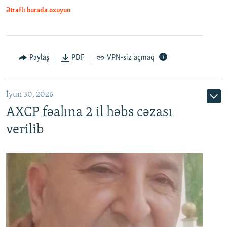
Ətraflı burada oxuyun
Paylaş
PDF
VPN-siz açmaq
İyun 30, 2026
AXCP fəalına 2 il həbs cəzası
verilib