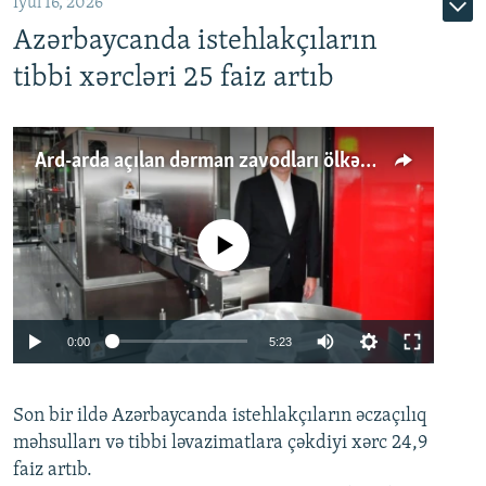
İyul 16, 2026
Azərbaycanda istehlakçıların
tibbi xərcləri 25 faiz artıb
Ard-arda açılan dərman zavodları ölkənin tələbatını ödəyirmi?
No media source currently available
Auto
0:00
5:23
240p
Son bir ildə Azərbaycanda istehlakçıların
360p
əczaçılıq
məhsulları və tibbi ləvazimatlara çəkdiyi xərc 24,9
480p
Auto
240p
360p
480p
faiz artıb.