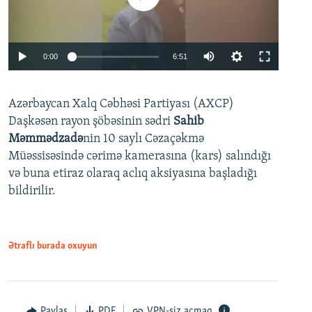
Auto
0:00
6:51
240p
Azərbaycan Xalq Cəbhəsi Partiyası (AXCP)
360p
Daşkəsən rayon şöbəsinin sədri
Sahib
480p
Auto
240p
360p
480p
Məmmədzadə
nin 10 saylı Cəzaçəkmə
720p
Müəssisəsində cərimə kamerasına (kars) salındığı
720p
1080p
və buna etiraz olaraq aclıq aksiyasına başladığı
1080p
bildirilir.
Ətraflı burada oxuyun
Paylaş
PDF
VPN-siz açmaq