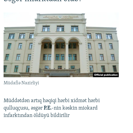
Müdafiə Nazirliyi
Müddətdən artıq həqiqi hərbi xidmət hərbi
qulluqçusu, əsgər
P.E.
-nin kəskin miokard
infarktından öldüyü bildirilir