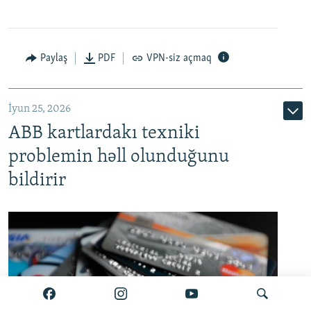
Auto
240p
360p
480p
Paylaş
PDF
VPN-siz açmaq
720p
1080p
İyun 25, 2026
ABB kartlardakı texniki
problemin həll olunduğunu
bildirir