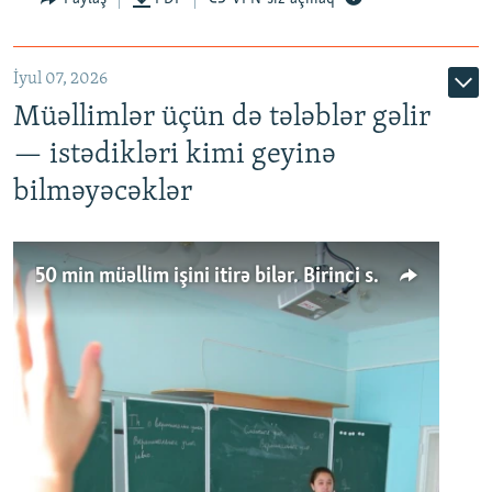
İyul 07, 2026
Müəllimlər üçün də tələblər gəlir
— istədikləri kimi geyinə
bilməyəcəklər
50 min müəllim işini itirə bilər. Birinci sinfə gedənlər azalır