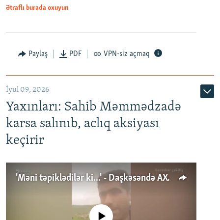
Ətraflı burada oxuyun
Paylaş
PDF
VPN-siz açmaq
İyul 09, 2026
Yaxınları: Sahib Məmmədzadə
karsa salınıb, aclıq aksiyası
keçirir
'Məni təpiklədilər ki...' - Daşkəsəndə AXCP fəalının yaxınları onun həbsinə etiraz edirlər
No media source currently available