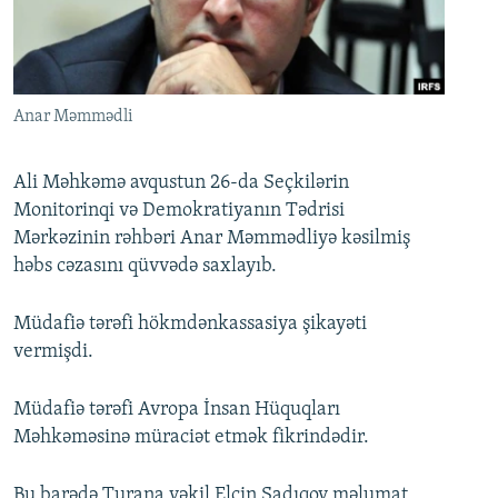
İNFOQRAFIKA
AZƏRBAYCAN ƏDƏBIYYATI KITABXANASI
MISSIYAMIZ
BIZI IZLƏ
KARIKATURA
İSLAM VƏ DEMOKRATIYA
PEŞƏ ETIKASI VƏ JURNALISTIKA STANDARTLARIMIZ
İZ - MƏDƏNIYYƏT PROQRAMI
MATERIALLARIMIZDAN ISTIFADƏ
Anar Məmmədli
AZADLIQRADIOSU MOBIL TELEFONUNUZDA
RFE/RL-in bütün saytları
BIZIMLƏ ƏLAQƏ
Ali Məhkəmə avqustun 26-da Seçkilərin
Monitorinqi və Demokratiyanın Tədrisi
XƏBƏR BÜLLETENLƏRIMIZ
Mərkəzinin rəhbəri Anar Məmmədliyə kəsilmiş
həbs cəzasını qüvvədə saxlayıb.
Müdafiə tərəfi hökmdənkassasiya şikayəti
vermişdi.
Müdafiə tərəfi Avropa İnsan Hüquqları
Məhkəməsinə müraciət etmək fikrindədir.
Bu barədə Turana vəkil Elçin Sadıqov məlumat