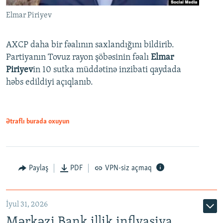
Elmar Piriyev
AXCP daha bir fəalının saxlandığını bildirib.
Partiyanın Tovuz rayon şöbəsinin fəalı
Elmar
Piriyev
in 10 sutka müddətinə inzibati qaydada
həbs edildiyi açıqlanıb.
Ətraflı burada oxuyun
Paylaş
PDF
VPN-siz açmaq
İyul 31, 2026
Mərkəzi Bank illik inflyasiya