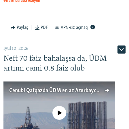
Ətraflı burada oxuyun
Paylaş
PDF
VPN-siz açmaq
İyul 10, 2026
Neft 70 faiz bahalaşsa da, ÜDM
artımı cəmi 0.8 faiz olub
Cənubi Qafqazda ÜDM ən az Azərbaycanda artır: Qonşuları niyə Bakını qabaqlaya bilir?
No media source currently available