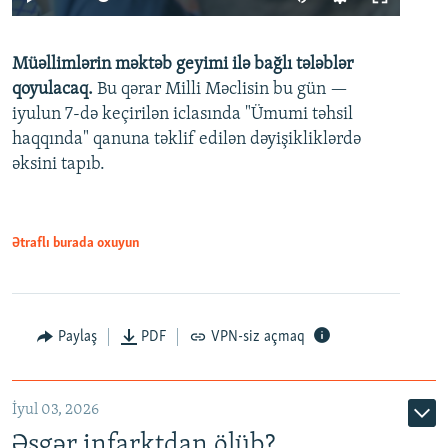
240p
Müəllimlərin məktəb geyimi ilə bağlı tələblər
360p
qoyulacaq.
Bu qərar Milli Məclisin bu gün —
480p
iyulun 7-də keçirilən iclasında "Ümumi təhsil
720p
haqqında" qanuna təklif edilən dəyişikliklərdə
əksini tapıb.
1080p
Ətraflı burada oxuyun
Auto
240p
360p
480p
Paylaş
PDF
VPN-siz açmaq
720p
1080p
İyul 03, 2026
Əsgər infarktdan ölüb?