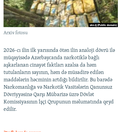
Arxiv fotosu
2026-cı ilin ilk yarısında ötən ilin analoji dövrü ilə
müqayisədə Azərbaycanda narkotiklə bağlı
aşkarlanan cinayət faktları azalsa da həm
tutulanların sayının, həm də müsadirə edilən
maddələrin həcminin artdığı bildirilir. Bu barədə
Narkomanlığa və Narkotik Vasitələrin Qanunsuz
Dövriyyəsinə Qarşı Mübarizə üzrə Dövlət
Komissiyasının İşçi Qrupunun məlumatında qeyd
edilir.