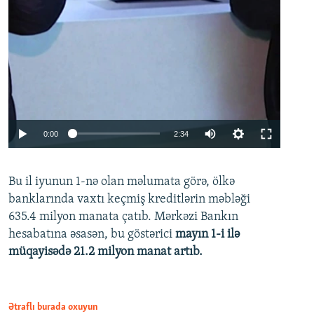
Auto
0:00
2:34
240p
Bu il iyunun 1-nə olan məlumata görə, ölkə
360p
banklarında vaxtı keçmiş kreditlərin məbləği
480p
635.4 milyon manata çatıb. Mərkəzi Bankın
720p
hesabatına əsasən, bu göstərici
mayın 1-i ilə
müqayisədə 21.2 milyon manat artıb.
1080p
Ətraflı burada oxuyun