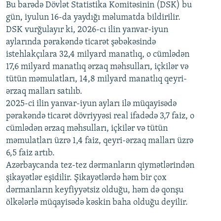
720p
Bu barədə Dövlət Statistika Komitəsinin (DSK) bu
720p
1080p
gün, iyulun 16-da yaydığı məlumatda bildirilir.
1080p
DSK vurğulayır ki, 2026-cı ilin yanvar-iyun
aylarında pərakəndə ticarət şəbəkəsində
istehlakçılara 32,4 milyard manatlıq, o cümlədən
17,6 milyard manatlıq ərzaq məhsulları, içkilər və
tütün məmulatları, 14,8 milyard manatlıq qeyri-
ərzaq malları satılıb.
2025-ci ilin yanvar-iyun ayları ilə müqayisədə
pərakəndə ticarət dövriyyəsi real ifadədə 3,7 faiz, o
cümlədən ərzaq məhsulları, içkilər və tütün
məmulatları üzrə 1,4 faiz, qeyri-ərzaq malları üzrə
6,5 faiz artıb.
Azərbaycanda tez-tez dərmanların qiymətlərindən
şikayətlər eşidilir. Şikayətlərdə həm bir çox
dərmanların keyfiyyətsiz olduğu, həm də qonşu
ölkələrlə müqayisədə kəskin baha olduğu deyilir.