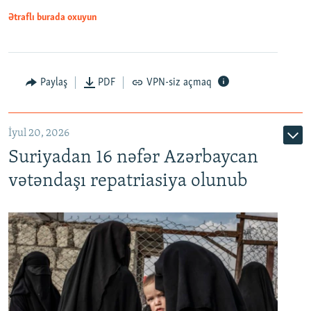
1080p
Ətraflı burada oxuyun
Paylaş
PDF
VPN-siz açmaq
İyul 20, 2026
Auto
240p
360p
480p
Suriyadan 16 nəfər Azərbaycan
720p
1080p
vətəndaşı repatriasiya olunub