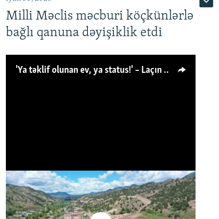
Milli Məclis məcburi köçkünlərlə
bağlı qanuna dəyişiklik etdi
'Ya təklif olunan ev, ya status!' – Laçın köçkünü: 'Laçından başqa heç hara!'