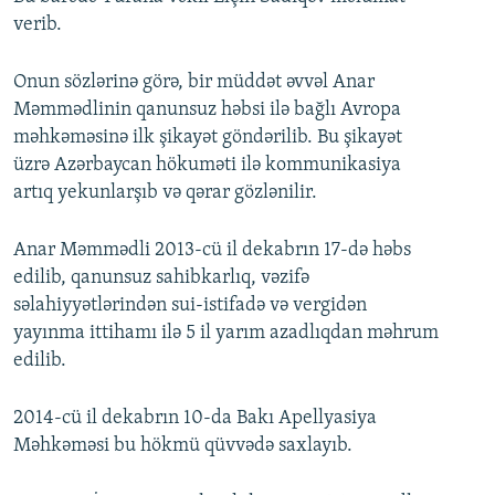
verib.
Onun sözlərinə görə, bir müddət əvvəl Anar
Məmmədlinin qanunsuz həbsi ilə bağlı Avropa
məhkəməsinə ilk şikayət göndərilib. Bu şikayət
üzrə Azərbaycan hökuməti ilə kommunikasiya
artıq yekunlarşıb və qərar gözlənilir.
Anar Məmmədli 2013-cü il dekabrın 17-də həbs
edilib, qanunsuz sahibkarlıq, vəzifə
səlahiyyətlərindən sui-istifadə və vergidən
yayınma ittihamı ilə 5 il yarım azadlıqdan məhrum
edilib.
2014-cü il dekabrın 10-da Bakı Apellyasiya
Məhkəməsi bu hökmü qüvvədə saxlayıb.