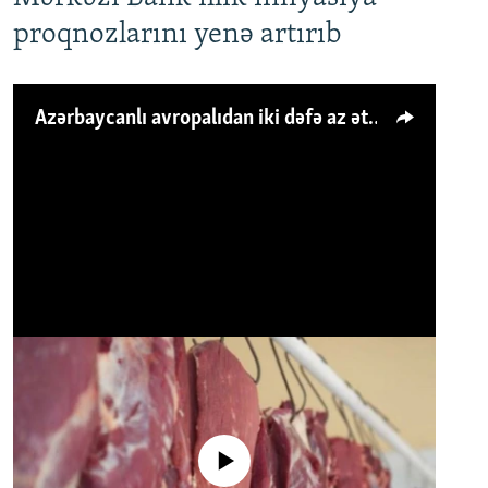
proqnozlarını yenə artırıb
Azərbaycanlı avropalıdan iki dəfə az ət yeyir, amma... 'Qiymət artımı qaçılmazdır'
No media source currently available