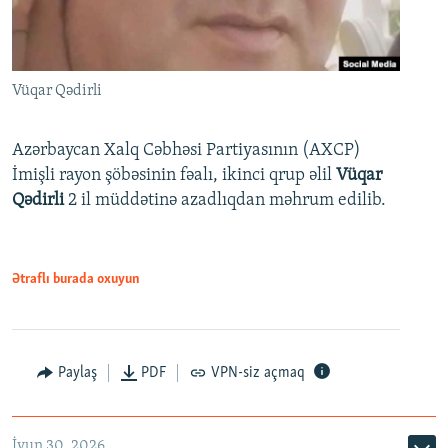
Vüqar Qədirli
Azərbaycan Xalq Cəbhəsi Partiyasının (AXCP)
İmişli rayon şöbəsinin fəalı, ikinci qrup əlil
Vüqar
Qədirli
2 il müddətinə azadlıqdan məhrum edilib.
Ətraflı burada oxuyun
Paylaş
PDF
VPN-siz açmaq
İyun 30, 2026