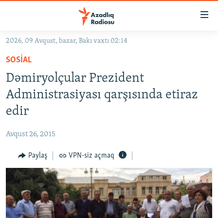
Keçid
linkləri
Əsas
2026, 09 Avqust, bazar, Bakı vaxtı 02:14
məzmuna
GÜNDƏM
SOSIAL
qayıt
#İZAHLA
Əsas
Dəmiryolçular Prezident
KORRUPSIOMETR
naviqasiyaya
Administrasiyası qarşısında etiraz
qayıt
#ƏSLINDƏ
edir
Axtarışa
FƏRQƏ BAX
keç
Avqust 26, 2015
QANUNI DOĞRU
Paylaş
VPN-siz açmaq
ARAŞDIRMA
MULTIMEDIA
RADIO ARXIV
VIDEO
HAQQIMIZDA
FOTOQALEREYA
OXU ZALI