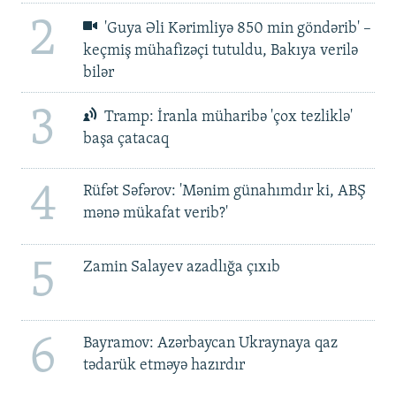
2
'Guya Əli Kərimliyə 850 min göndərib' –
keçmiş mühafizəçi tutuldu, Bakıya verilə
bilər
3
Tramp: İranla müharibə 'çox tezliklə'
başa çatacaq
4
Rüfət Səfərov: 'Mənim günahımdır ki, ABŞ
mənə mükafat verib?'
5
Zamin Salayev azadlığa çıxıb
6
Bayramov: Azərbaycan Ukraynaya qaz
tədarük etməyə hazırdır