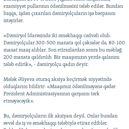
ezamiyyət pullarının ödənilməsini tələb edilər. Bundan
başqa, işdən çıxarılan dəmiryolçuların işə bərpasını
istəyirlər.
«Dəmiryol İdarəsində iki əməkhaqqı cədvəli olub.
Dəmiryolçular 300-500 manata qol çəksələr də, 80-100
manat maaş alıblar. Son etirazlardan sonra bu məbləğ
200 manata qaldırılıb. Biz maaşımızın yerdə qalanını
tələb edirik», - dəmiryolçu qadın deyir.
Mələk Əliyeva oturaq aksiya keçirmək niyyətində
olduqlarını bildirir: «Maaşımız ödənilməyənə qədər
Prezident Administrasiyasının qarşısını tərk
etməyəcəyik».
Bu, dəmiryolçuların ilk aksiyası deyil. Onlar bundan
əvvəl də iş və əməkhaqqı tələbiylə etiraz ediblər.