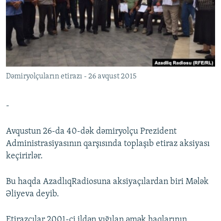
İNFOQRAFIKA
AZƏRBAYCAN ƏDƏBIYYATI KITABXANASI
MISSIYAMIZ
BIZI IZLƏ
KARIKATURA
İSLAM VƏ DEMOKRATIYA
PEŞƏ ETIKASI VƏ JURNALISTIKA STANDARTLARIMIZ
İZ - MƏDƏNIYYƏT PROQRAMI
MATERIALLARIMIZDAN ISTIFADƏ
AZADLIQRADIOSU MOBIL TELEFONUNUZDA
RFE/RL-in bütün saytları
Dəmiryolçuların etirazı - 26 avqust 2015
BIZIMLƏ ƏLAQƏ
XƏBƏR BÜLLETENLƏRIMIZ
-
Avqustun 26-da 40-dək dəmiryolçu Prezident
Administrasiyasının qarşısında toplaşıb etiraz aksiyası
keçirirlər.
Bu haqda AzadlıqRadiosuna aksiyaçılardan biri Mələk
Əliyeva deyib.
Etirazçılar 2001-ci ildən yığılan əmək haqlarının,