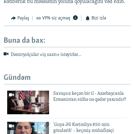
Rəhbərlik bu məsələnin yoluna qoyulacağını vəd edib.
Paylaş
VPN-siz açmaq
Bizi izlə
Buna da bax:
Dəmiryolçular «iş saatı» istəyirlər...
Gündəm
Savaşsız keçən bir il - Azərbaycanla
Ermənistan sülhə nə qədər yaxındır?
'Guya Əli Kərimliyə 850 min
göndərib' – keçmiş mühafizəçi