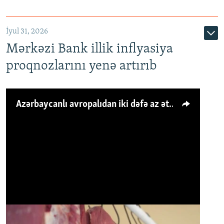
İyul 31, 2026
Mərkəzi Bank illik inflyasiya
proqnozlarını yenə artırıb
Azərbaycanlı avropalıdan iki dəfə az ət yeyir, amma... 'Qiymət artımı qaçılmazdır'