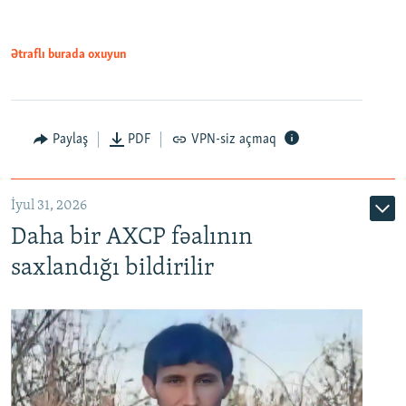
Ətraflı burada oxuyun
Paylaş
PDF
VPN-siz açmaq
İyul 31, 2026
Daha bir AXCP fəalının
saxlandığı bildirilir