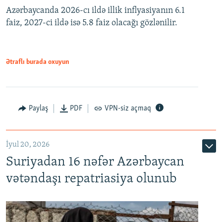
Azərbaycanda 2026-cı ildə illik inflyasiyanın 6.1
360p
faiz, 2027-ci ildə isə 5.8 faiz olacağı gözlənilir.
480p
720p
1080p
Ətraflı burada oxuyun
Paylaş
PDF
VPN-siz açmaq
İyul 20, 2026
Auto
240p
360p
480p
Suriyadan 16 nəfər Azərbaycan
720p
1080p
vətəndaşı repatriasiya olunub