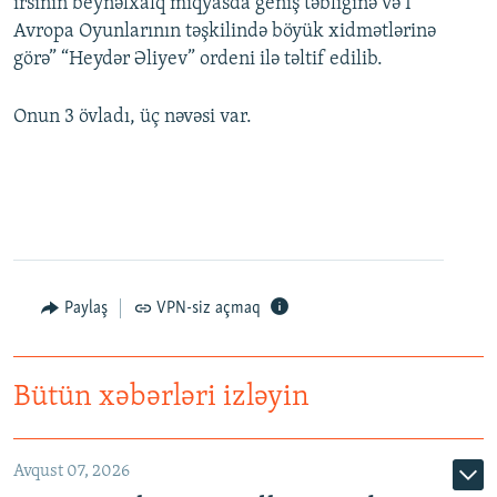
irsinin beynəlxalq miqyasda geniş təbliğinə və I
Avropa Oyunlarının təşkilində böyük xidmətlərinə
görə” “Heydər Əliyev” ordeni ilə təltif edilib.
Onun 3 övladı, üç nəvəsi var.
Paylaş
VPN-siz açmaq
Bütün xəbərləri izləyin
Avqust 07, 2026