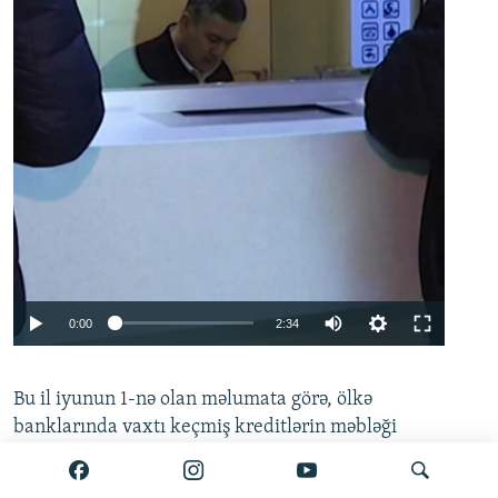
Auto
0:00
2:34
240p
Bu il iyunun 1-nə olan məlumata görə, ölkə
360p
banklarında vaxtı keçmiş kreditlərin məbləği
480p
635.4 milyon manata çatıb. Mərkəzi Bankın
720p
hesabatına əsasən, bu göstərici
mayın 1-i ilə