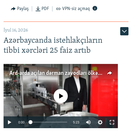
Paylaş
PDF
VPN-siz açmaq
İyul 16, 2026
Azərbaycanda istehlakçıların
tibbi xərcləri 25 faiz artıb
Ard-arda açılan dərman zavodları ölkənin tələbatını ödəyirmi?
No media source currently available
Auto
0:00
5:23
240p