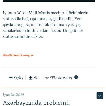
240p
İyunun 30-da Milli Məclis məcburi köçkünlərin
360p
statusu ilə bağlı qanuna dəyişiklik edib. Yeni
480p
qaydalara görə, onlara təklif olunan yaşayış
720p
sahələrindən imtina edən məcburi köçkünlər
statuslarını itirəcəklər.
1080p
Ətraflı burada oxuyun
Auto
240p
360p
480p
Paylaş
PDF
VPN-siz açmaq
720p
1080p
İyun 26, 2026
Azərbaycanda problemli