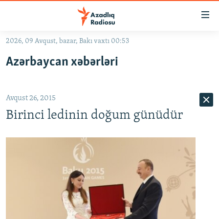
Keçid
linkləri
Əsas
2026, 09 Avqust, bazar, Bakı vaxtı 00:53
məzmuna
GÜNDƏM
Azərbaycan xəbərləri
qayıt
#İZAHLA
Əsas
KORRUPSIOMETR
naviqasiyaya
Avqust 26, 2015
qayıt
#ƏSLINDƏ
Axtarışa
Birinci ledinin doğum günüdür
FƏRQƏ BAX
keç
QANUNI DOĞRU
ARAŞDIRMA
MULTIMEDIA
RADIO ARXIV
VIDEO
HAQQIMIZDA
FOTOQALEREYA
OXU ZALI