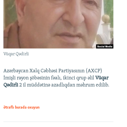
Vüqar Qədirli
Azərbaycan Xalq Cəbhəsi Partiyasının (AXCP)
İmişli rayon şöbəsinin fəalı, ikinci qrup əlil
Vüqar
Qədirli
2 il müddətinə azadlıqdan məhrum edilib.
Ətraflı burada oxuyun