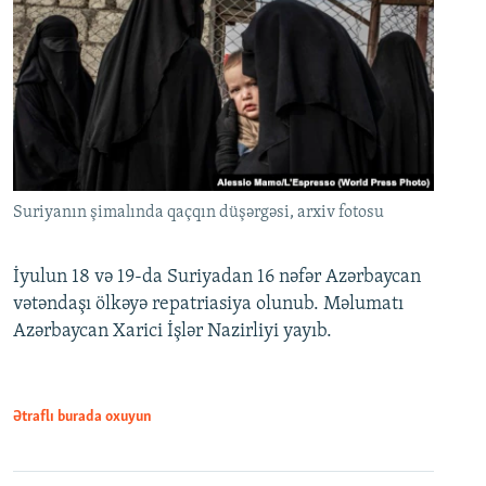
Suriyanın şimalında qaçqın düşərgəsi, arxiv fotosu
İyulun 18 və 19-da Suriyadan 16 nəfər Azərbaycan
vətəndaşı ölkəyə repatriasiya olunub. Məlumatı
Azərbaycan Xarici İşlər Nazirliyi yayıb.
Ətraflı burada oxuyun