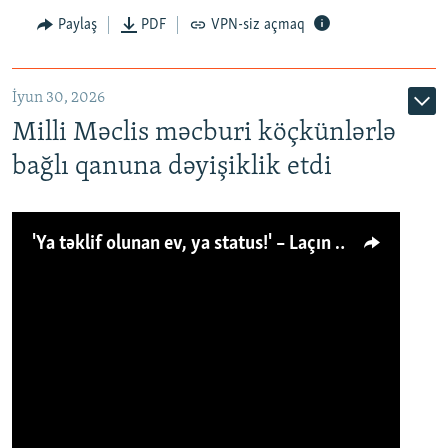
Paylaş
PDF
VPN-siz açmaq
İyun 30, 2026
Milli Məclis məcburi köçkünlərlə
bağlı qanuna dəyişiklik etdi
'Ya təklif olunan ev, ya status!' – Laçın köçkünü: 'Laçından başqa heç hara!'