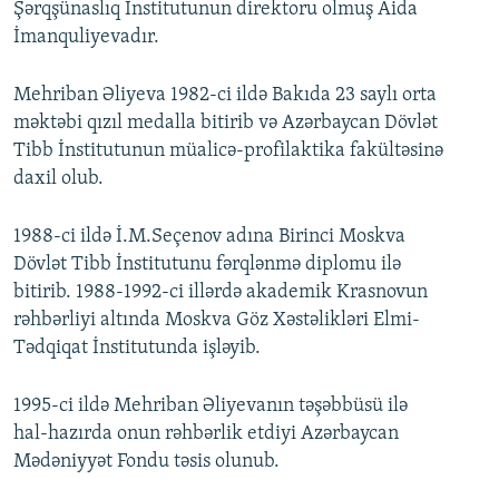
Şərqşünaslıq İnstitutunun direktoru olmuş Aida
İmanquliyevadır.
Mehriban Əliyeva 1982-ci ildə Bakıda 23 saylı orta
məktəbi qızıl medalla bitirib və Azərbaycan Dövlət
Tibb İnstitutunun müalicə-profilaktika fakültəsinə
daxil olub.
1988-ci ildə İ.M.Seçenov adına Birinci Moskva
Dövlət Tibb İnstitutunu fərqlənmə diplomu ilə
bitirib. 1988-1992-ci illərdə akademik Krasnovun
rəhbərliyi altında Moskva Göz Xəstəlikləri Elmi-
Tədqiqat İnstitutunda işləyib.
1995-ci ildə Mehriban Əliyevanın təşəbbüsü ilə
hal-hazırda onun rəhbərlik etdiyi Azərbaycan
Mədəniyyət Fondu təsis olunub.