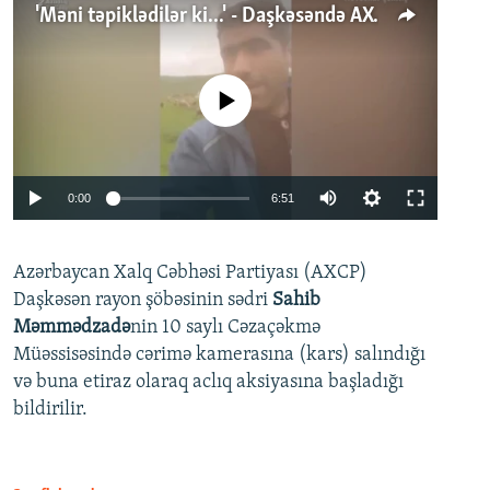
'Məni təpiklədilər ki...' - Daşkəsəndə AXCP fəalının yaxınları onun həbsinə etiraz edirlər
No media source currently available
Auto
0:00
6:51
240p
Azərbaycan Xalq Cəbhəsi Partiyası (AXCP)
360p
Daşkəsən rayon şöbəsinin sədri
Sahib
480p
Auto
240p
360p
480p
Məmmədzadə
nin 10 saylı Cəzaçəkmə
720p
Müəssisəsində cərimə kamerasına (kars) salındığı
720p
1080p
və buna etiraz olaraq aclıq aksiyasına başladığı
1080p
bildirilir.