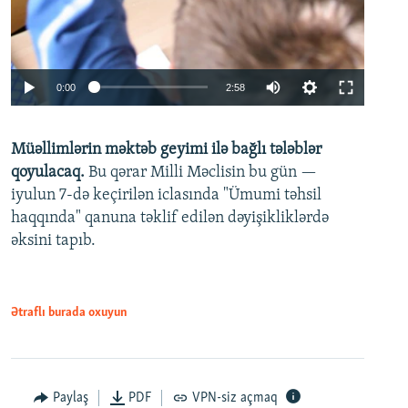
Auto
0:00
2:58
240p
Müəllimlərin məktəb geyimi ilə bağlı tələblər
360p
qoyulacaq.
Bu qərar Milli Məclisin bu gün —
480p
iyulun 7-də keçirilən iclasında "Ümumi təhsil
720p
haqqında" qanuna təklif edilən dəyişikliklərdə
əksini tapıb.
1080p
Ətraflı burada oxuyun
Auto
240p
360p
480p
Paylaş
PDF
VPN-siz açmaq