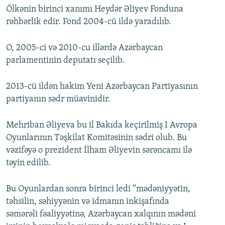
Ölkənin birinci xanımı Heydər Əliyev Fonduna
rəhbərlik edir. Fond 2004-cü ildə yaradılıb.
O, 2005-ci və 2010-cu illərdə Azərbaycan
parlamentinin deputatı seçilib.
2013-cü ildən hakim Yeni Azərbaycan Partiyasının
partiyanın sədr müavinidir.
Mehriban Əliyeva bu il Bakıda keçirilmiş I Avropa
Oyunlarının Təşkilat Komitəsinin sədri olub. Bu
vəzifəyə o prezident İlham Əliyevin sərəncamı ilə
təyin edilib.
Bu Oyunlardan sonra birinci ledi “mədəniyyətin,
təhsilin, səhiyyənin və idmanın inkişafında
səmərəli fəaliyyətinə, Azərbaycan xalqının mədəni