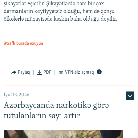
şikayətlər eşidilir. Şikayətlərdə həm bir çox
dərmanların keyfiyyətsiz olduğu, həm də qonşu
ölkələrlə müqayisədə kəskin baha olduğu deyilir.
Ətraflı burada oxuyun
Paylaş
PDF
VPN-siz açmaq
İyul 13, 2026
Azərbaycanda narkotikə görə
tutulanların sayı artır