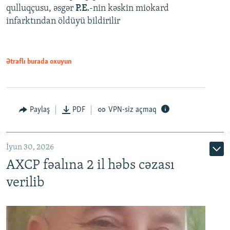
qulluqçusu, əsgər
P.E.
-nin kəskin miokard
infarktından öldüyü bildirilir
Ətraflı burada oxuyun
Paylaş
PDF
VPN-siz açmaq
İyun 30, 2026
AXCP fəalına 2 il həbs cəzası
verilib