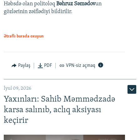
Həbsdə olan politoloq
Bəhruz Səmədov
un
gözlərinin zəiflədiyi bildirilir.
Ətraflı burada oxuyun
Paylaş
PDF
VPN-siz açmaq
İyul 09, 2026
Yaxınları: Sahib Məmmədzadə
karsa salınıb, aclıq aksiyası
keçirir