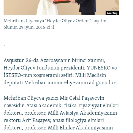
İNFOQRAFIKA
AZƏRBAYCAN ƏDƏBIYYATI KITABXANASI
MISSIYAMIZ
BIZI IZLƏ
KARIKATURA
İSLAM VƏ DEMOKRATIYA
PEŞƏ ETIKASI VƏ JURNALISTIKA STANDARTLARIMIZ
Mehriban Əliyevaya "Heydər Əliyev Ordeni" təqdim
İZ - MƏDƏNIYYƏT PROQRAMI
MATERIALLARIMIZDAN ISTIFADƏ
olunur, 29 iyun, 2015-ci il
AZADLIQRADIOSU MOBIL TELEFONUNUZDA
RFE/RL-in bütün saytları
-
BIZIMLƏ ƏLAQƏ
XƏBƏR BÜLLETENLƏRIMIZ
Avqustun 26-da Azərbaycanın birinci xanımı,
Heydər Əliyev Fondunun prezidenti, YUNESKO və
İSESKO-nun xoşməramlı səfiri, Milli Məclisin
deputatı Mehriban xanım Əliyevanın ad günüdür.
Mehriban Əliyeva yazıçı Mir Cəlal Paşayevin
nəvəsidir. Atası akademik, fizika-riyaziyyat elmləri
doktoru, professor, Milli Aviasiya Akademiyasının
rektoru Arif Paşayev, anası filologiya elmləri
doktoru, professor, Milli Elmlər Akademiyasının