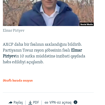
Elmar Piriyev
AXCP daha bir fəalının saxlandığını bildirib.
Partiyanın Tovuz rayon şöbəsinin fəalı
Elmar
Piriyev
in 10 sutka müddətinə inzibati qaydada
həbs edildiyi açıqlanıb.
Ətraflı burada oxuyun
Paylaş
PDF
VPN-siz açmaq