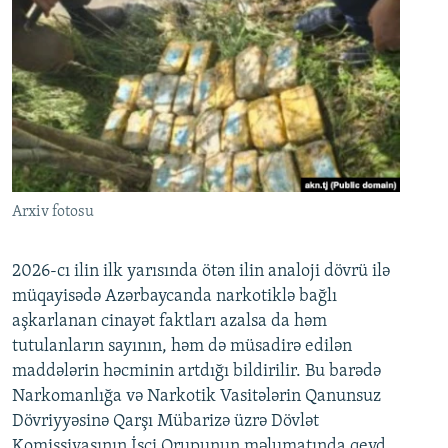
Arxiv fotosu
2026-cı ilin ilk yarısında ötən ilin analoji dövrü ilə
müqayisədə Azərbaycanda narkotiklə bağlı
aşkarlanan cinayət faktları azalsa da həm
tutulanların sayının, həm də müsadirə edilən
maddələrin həcminin artdığı bildirilir. Bu barədə
Narkomanlığa və Narkotik Vasitələrin Qanunsuz
Dövriyyəsinə Qarşı Mübarizə üzrə Dövlət
Komissiyasının İşçi Qrupunun məlumatında qeyd