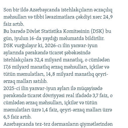
Son bir ildə Azərbaycanda istehlakçıların
360p
əczaçılıq
məhsulları və tibbi ləvazimatlara çəkdiyi xərc 24,9
480p
Auto
240p
360p
480p
faiz artıb.
720p
Bu barədə Dövlət Statistika Komitəsinin (DSK) bu
720p
1080p
gün, iyulun 16-da yaydığı məlumatda bildirilir.
1080p
DSK vurğulayır ki, 2026-cı ilin yanvar-iyun
aylarında pərakəndə ticarət şəbəkəsində
istehlakçılara 32,4 milyard manatlıq, o cümlədən
17,6 milyard manatlıq ərzaq məhsulları, içkilər və
tütün məmulatları, 14,8 milyard manatlıq qeyri-
ərzaq malları satılıb.
2025-ci ilin yanvar-iyun ayları ilə müqayisədə
pərakəndə ticarət dövriyyəsi real ifadədə 3,7 faiz, o
cümlədən ərzaq məhsulları, içkilər və tütün
məmulatları üzrə 1,4 faiz, qeyri-ərzaq malları üzrə
6,5 faiz artıb.
Azərbaycanda tez-tez dərmanların qiymətlərindən