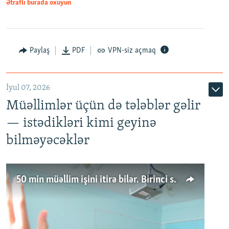
Ətraflı burada oxuyun
Paylaş
PDF
VPN-siz açmaq
İyul 07, 2026
Müəllimlər üçün də tələblər gəlir
— istədikləri kimi geyinə
bilməyəcəklər
50 min müəllim işini itirə bilər. Birinci sinfə gedənlər azalır