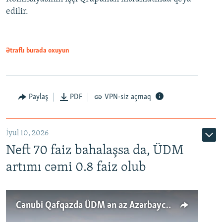
edilir.
Ətraflı burada oxuyun
Paylaş
PDF
VPN-siz açmaq
İyul 10, 2026
Neft 70 faiz bahalaşsa da, ÜDM
artımı cəmi 0.8 faiz olub
Cənubi Qafqazda ÜDM ən az Azərbaycanda artır: Qonşuları niyə Bakını qabaqlaya bilir?