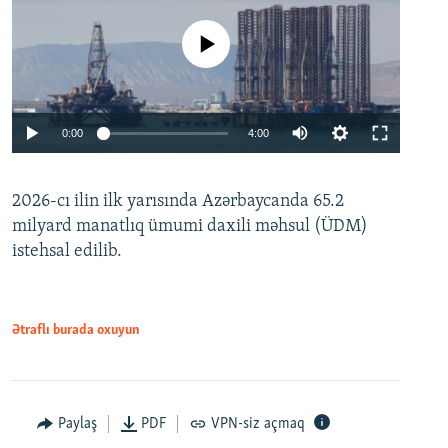
No media source currently available
Auto
0:00
4:00
240p
2026-cı ilin ilk yarısında Azərbaycanda 65.2
360p
milyard manatlıq ümumi daxili məhsul (ÜDM)
480p
Auto
240p
360p
480p
istehsal edilib.
720p
720p
1080p
1080p
Ətraflı burada oxuyun
Paylaş
PDF
VPN-siz açmaq