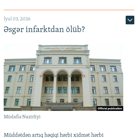
720p
1080p
İyul 03, 2026
Əsgər infarktdan ölüb?
Müdafiə Nazirliyi
Müddətdən artıq həqiqi hərbi xidmət hərbi