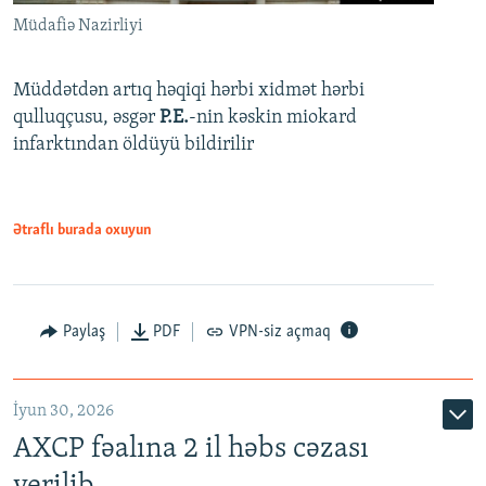
Müdafiə Nazirliyi
Müddətdən artıq həqiqi hərbi xidmət hərbi
qulluqçusu, əsgər
P.E.
-nin kəskin miokard
infarktından öldüyü bildirilir
Ətraflı burada oxuyun
Paylaş
PDF
VPN-siz açmaq
İyun 30, 2026
AXCP fəalına 2 il həbs cəzası