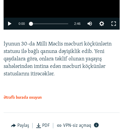
Auto
0:00
2:46
240p
İyunun 30-da Milli Məclis məcburi köçkünlərin
360p
statusu ilə bağlı qanuna dəyişiklik edib. Yeni
480p
qaydalara görə, onlara təklif olunan yaşayış
720p
sahələrindən imtina edən məcburi köçkünlər
statuslarını itirəcəklər.
1080p
Ətraflı burada oxuyun
Auto
240p
360p
480p
Paylaş
PDF
VPN-siz açmaq