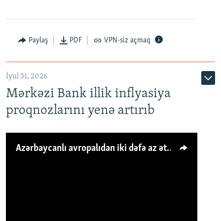
Paylaş
PDF
VPN-siz açmaq
İyul 31, 2026
Mərkəzi Bank illik inflyasiya
proqnozlarını yenə artırıb
Azərbaycanlı avropalıdan iki dəfə az ət yeyir, amma... 'Qiymət artımı qaçılmazdır'