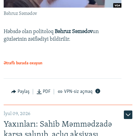
Bəhruz Səmədov
Həbsdə olan politoloq
Bəhruz Səmədov
un
gözlərinin zəiflədiyi bildirilir.
Ətraflı burada oxuyun
Paylaş
PDF
VPN-siz açmaq
İyul 09, 2026
Yaxınları: Sahib Məmmədzadə
karsa salınıb, aclıq aksiyası