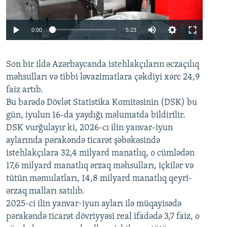
Auto
0:00
5:23
240p
Son bir ildə Azərbaycanda istehlakçıların
360p
əczaçılıq
məhsulları və tibbi ləvazimatlara çəkdiyi xərc 24,9
480p
Auto
240p
360p
480p
faiz artıb.
720p
Bu barədə Dövlət Statistika Komitəsinin (DSK) bu
720p
1080p
gün, iyulun 16-da yaydığı məlumatda bildirilir.
1080p
DSK vurğulayır ki, 2026-cı ilin yanvar-iyun
aylarında pərakəndə ticarət şəbəkəsində
istehlakçılara 32,4 milyard manatlıq, o cümlədən
17,6 milyard manatlıq ərzaq məhsulları, içkilər və
tütün məmulatları, 14,8 milyard manatlıq qeyri-
ərzaq malları satılıb.
2025-ci ilin yanvar-iyun ayları ilə müqayisədə
pərakəndə ticarət dövriyyəsi real ifadədə 3,7 faiz, o