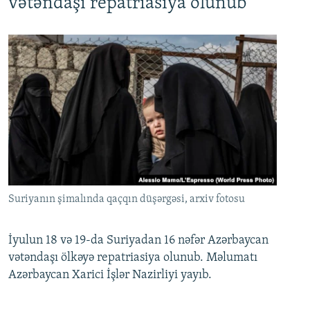
vətəndaşı repatriasiya olunub
Suriyanın şimalında qaçqın düşərgəsi, arxiv fotosu
İyulun 18 və 19-da Suriyadan 16 nəfər Azərbaycan
vətəndaşı ölkəyə repatriasiya olunub. Məlumatı
Azərbaycan Xarici İşlər Nazirliyi yayıb.