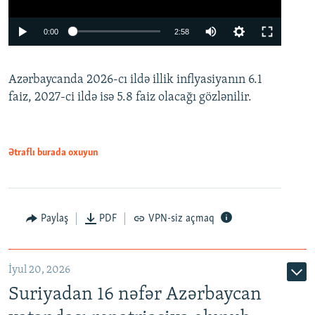
Auto
0:00
2:58
240p
Azərbaycanda 2026-cı ildə illik inflyasiyanın 6.1
360p
faiz, 2027-ci ildə isə 5.8 faiz olacağı gözlənilir.
480p
720p
1080p
Ətraflı burada oxuyun
Paylaş
PDF
VPN-siz açmaq
İyul 20, 2026
Auto
240p
360p
480p
Suriyadan 16 nəfər Azərbaycan
720p
1080p