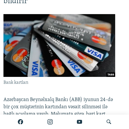
bildirir
Bank kartları
Azərbaycan Beynəlxalq Bankı (ABB) iyunun 24-də
bir çox müştərinin kartından vəsait silinməsi ilə
bağlı açıqlama yayıb. Məlumata görə, bəzi kart
hesablarında yaranmış müvəqqəti texniki problem
artıq tam aradan qaldırılıb.