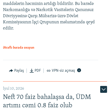
maddələrin həcminin artdığı bildirilir. Bu barədə
Narkomanlığa və Narkotik Vasitələrin Qanunsuz
Dövriyyəsinə Qarşı Mübarizə üzrə Dövlət
Komissiyasının İşçi Qrupunun məlumatında qeyd
edilir.
Ətraflı burada oxuyun
Paylaş
PDF
VPN-siz açmaq
İyul 10, 2026
Neft 70 faiz bahalaşsa da, ÜDM
artımı cəmi 0.8 faiz olub