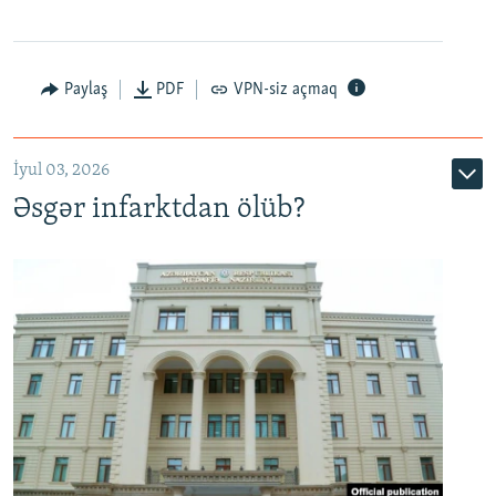
Auto
240p
360p
480p
Paylaş
PDF
VPN-siz açmaq
720p
1080p
İyul 03, 2026
Əsgər infarktdan ölüb?