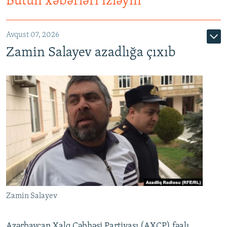
Bütün xəbərləri izləyin
Avqust 07, 2026
Zamin Salayev azadlığa çıxıb
Zamin Salayev
Azərbaycan Xalq Cəbhəsi Partiyası (AXCP) fəalı