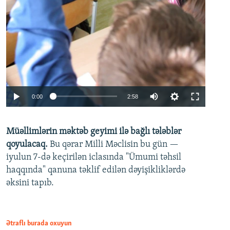
Auto
0:00
2:58
240p
Müəllimlərin məktəb geyimi ilə bağlı tələblər
360p
qoyulacaq.
Bu qərar Milli Məclisin bu gün —
480p
iyulun 7-də keçirilən iclasında "Ümumi təhsil
720p
haqqında" qanuna təklif edilən dəyişikliklərdə
əksini tapıb.
1080p
Ətraflı burada oxuyun