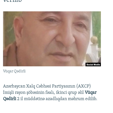
verilib
Vüqar Qədirli
Azərbaycan Xalq Cəbhəsi Partiyasının (AXCP)
İmişli rayon şöbəsinin fəalı, ikinci qrup əlil
Vüqar
Qədirli
2 il müddətinə azadlıqdan məhrum edilib.