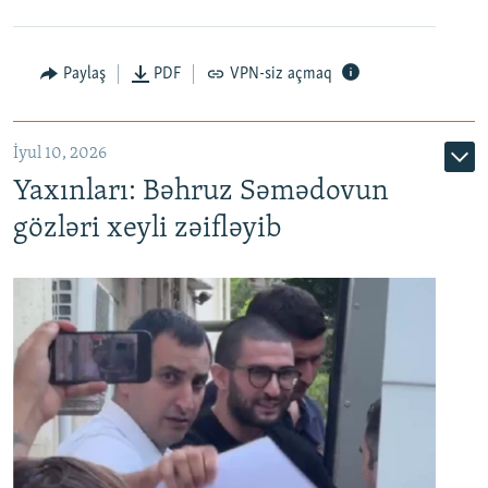
Paylaş
PDF
VPN-siz açmaq
İyul 10, 2026
Yaxınları: Bəhruz Səmədovun
gözləri xeyli zəifləyib