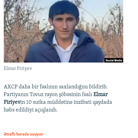
Elmar Piriyev
AXCP daha bir fəalının saxlandığını bildirib.
Partiyanın Tovuz rayon şöbəsinin fəalı
Elmar
Piriyev
in 10 sutka müddətinə inzibati qaydada
həbs edildiyi açıqlanıb.
Ətraflı burada oxuyun