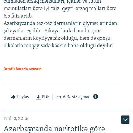
cümlədən ərzaq məhsulları, içkilər və tütün
məmulatları üzrə 1,4 faiz, qeyri-ərzaq malları üzrə
6,5 faiz artıb.
Azərbaycanda tez-tez dərmanların qiymətlərindən
şikayətlər eşidilir. Şikayətlərdə həm bir çox
dərmanların keyfiyyətsiz olduğu, həm də qonşu
ölkələrlə müqayisədə kəskin baha olduğu deyilir.
Ətraflı burada oxuyun
Paylaş
PDF
VPN-siz açmaq
İyul 13, 2026
Azərbaycanda narkotikə görə