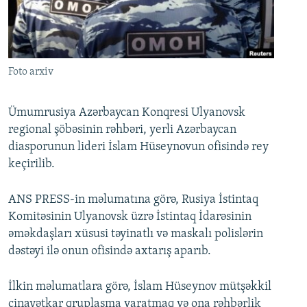
İNFOQRAFIKA
AZƏRBAYCAN ƏDƏBIYYATI KITABXANASI
MISSIYAMIZ
BIZI IZLƏ
KARIKATURA
İSLAM VƏ DEMOKRATIYA
PEŞƏ ETIKASI VƏ JURNALISTIKA STANDARTLARIMIZ
İZ - MƏDƏNIYYƏT PROQRAMI
MATERIALLARIMIZDAN ISTIFADƏ
Foto arxiv
AZADLIQRADIOSU MOBIL TELEFONUNUZDA
RFE/RL-in bütün saytları
BIZIMLƏ ƏLAQƏ
Ümumrusiya Azərbaycan Konqresi Ulyanovsk
regional şöbəsinin rəhbəri, yerli Azərbaycan
XƏBƏR BÜLLETENLƏRIMIZ
diasporunun lideri İslam Hüseynovun ofisində rey
keçirilib.
ANS PRESS-in məlumatına görə, Rusiya İstintaq
Komitəsinin Ulyanovsk üzrə İstintaq İdarəsinin
əməkdaşları xüsusi təyinatlı və maskalı polislərin
dəstəyi ilə onun ofisində axtarış aparıb.
İlkin məlumatlara görə, İslam Hüseynov mütşəkkil
cinayətkar qruplaşma yaratmaq və ona rəhbərlik