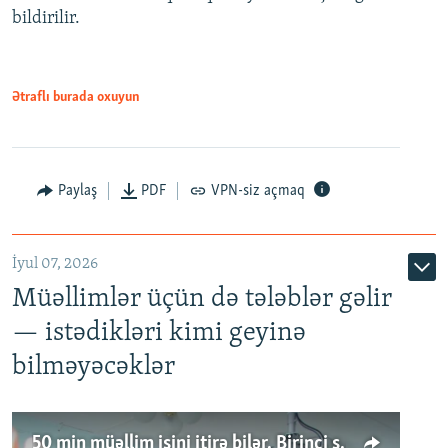
bildirilir.
Ətraflı burada oxuyun
Paylaş
PDF
VPN-siz açmaq
İyul 07, 2026
Müəllimlər üçün də tələblər gəlir
— istədikləri kimi geyinə
bilməyəcəklər
50 min müəllim işini itirə bilər. Birinci sinfə gedənlər azalır