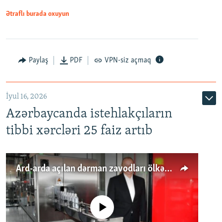
Ətraflı burada oxuyun
Paylaş
PDF
VPN-siz açmaq
İyul 16, 2026
Azərbaycanda istehlakçıların
tibbi xərcləri 25 faiz artıb
Ard-arda açılan dərman zavodları ölkənin tələbatını ödəyirmi?
No media source currently available