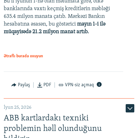
Bu il iyunun 1-nə olan məlumata görə, ölkə
banklarında vaxtı keçmiş kreditlərin məbləği
480p
635.4 milyon manata çatıb. Mərkəzi Bankın
720p
hesabatına əsasən, bu göstərici
mayın 1-i ilə
müqayisədə 21.2 milyon manat artıb.
1080p
Ətraflı burada oxuyun
Auto
240p
360p
480p
Paylaş
PDF
VPN-siz açmaq
720p
1080p
İyun 25, 2026
ABB kartlardakı texniki
problemin həll olunduğunu