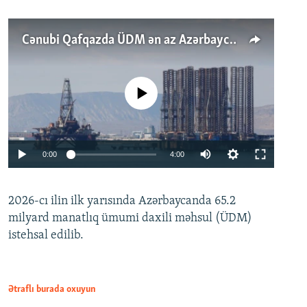
Cənubi Qafqazda ÜDM ən az Azərbaycanda artır: Qonşuları niyə Bakını qabaqlaya bilir?
No media source currently available
Auto
0:00
4:00
240p
2026-cı ilin ilk yarısında Azərbaycanda 65.2
360p
milyard manatlıq ümumi daxili məhsul (ÜDM)
480p
Auto
240p
360p
480p
istehsal edilib.
720p
720p
1080p
1080p
Ətraflı burada oxuyun