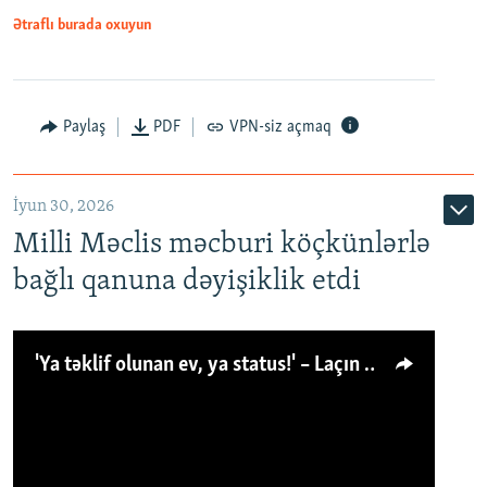
Ətraflı burada oxuyun
Paylaş
PDF
VPN-siz açmaq
İyun 30, 2026
Milli Məclis məcburi köçkünlərlə
bağlı qanuna dəyişiklik etdi
'Ya təklif olunan ev, ya status!' – Laçın köçkünü: 'Laçından başqa heç hara!'