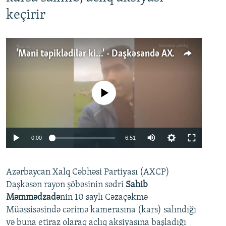
keçirir
'Məni təpiklədilər ki...' - Daşkəsəndə AXCP fəalının yaxınları onun həbsinə etiraz edirlər
No media source currently available
Auto
0:00
6:51
240p
Azərbaycan Xalq Cəbhəsi Partiyası (AXCP)
360p
Daşkəsən rayon şöbəsinin sədri
Sahib
480p
Auto
240p
360p
480p
Məmmədzadə
nin 10 saylı Cəzaçəkmə
720p
Müəssisəsində cərimə kamerasına (kars) salındığı
720p
1080p
və buna etiraz olaraq aclıq aksiyasına başladığı
1080p