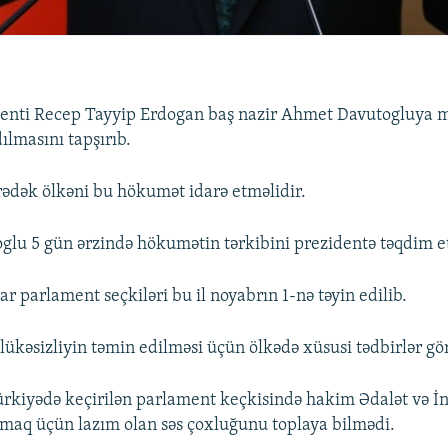
denti Recep Tayyip Erdogan baş nazir Ahmet Davutogluya 
lmasını tapşırıb.
rədək ölkəni bu hökumət idarə etməlidir.
u 5 gün ərzində hökumətin tərkibini prezidentə təqdim et
r parlament seçkiləri bu il noyabrın 1-nə təyin edilib.
lükəsizliyin təmin edilməsi üçün ölkədə xüsusi tədbirlər gö
rkiyədə keçirilən parlament keçkisində hakim Ədalət və İn
aq üçün lazım olan səs çoxluğunu toplaya bilmədi.