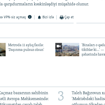
da qarşıdurmaların kəskinləşdiyi müşahidə olunur.
VPN-siz açmaq
Bizi izlə
Çap et
Metroda 11 aylıq fasilə:
'Binaları o qədə
'Daşınma pulsuz olsun'
tikiblər ki...' 
şəhərində hav
3
açmaz bazarının sahibinin
Taleh Bağırovun x
qətli Avropa Məhkəməsində:
'Məktəbdəki hadis
Hökumətdən cavab tələb
oğlumun ölkədən ç