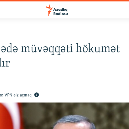
yədə müvəqqəti hökumət
lır
VPN-siz açmaq