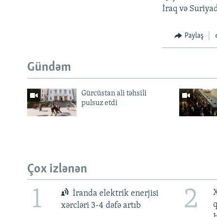
İraq və Suriya
Paylaş
Gündəm
Gürcüstan ali təhsili
pulsuz etdi
Çox izlənən
1
2
X
İranda elektrik enerjisi
xərcləri 3-4 dəfə artıb