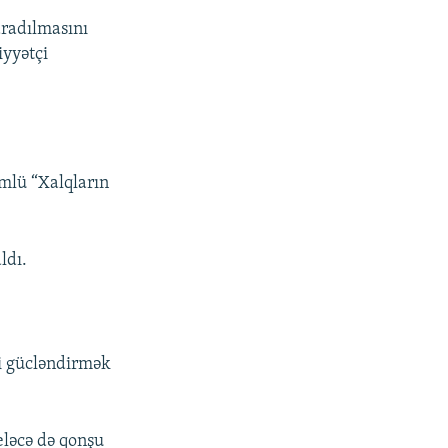
radılmasını
iyyətçi
mlü “Xalqların
ldı.
ni gücləndirmək
eləcə də qonşu