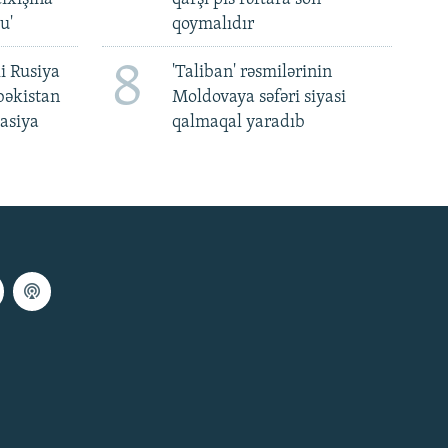
u'
qoymalıdır
8
i Rusiya
'Taliban' rəsmilərinin
bəkistan
Moldovaya səfəri siyasi
asiya
qalmaqal yaradıb