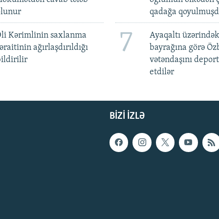
olunur
qadağa qoyulmuşd
7
li Kərimlinin saxlanma
Ayaqaltı üzərindək
əraitinin ağırlaşdırıldığı
bayrağına görə Öz
ildirilir
vətəndaşını deport
etdilər
BIZI IZLƏ