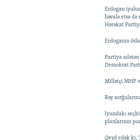
Erdogan iyulu
həvalə etsə də
Hərəkat Partiy
Erdoganın Ədalə
Partiya adətən
Demokrat Parti
Millətçi MHP və
Rəy sorğularına
İyundakı seçki
planlarının po
Qeyd edək ki, T