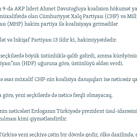
n 9-da AKP lideri Ahmet Davutogluya koalision hökumət ya
 müxalifətdə olan Cümhuriyyət Xalq Partiyası (CHP) və Mill
ası (MHP) hakim partiya ilə koalisiyaya getmədilər
t və İnkişaf Partiyası 13 ildir ki, hakimiyyətdədir.
 seçkilərdə böyük üstünlüklə qalib gəlirdi, amma kürdyönü
yası”nın (HDP) uğuruna görə, üstünlüyü əldən verdi.
 əsas müxalif CHP-nin koalisiya danışıqları isə nəticəsiz qa
 görə, yeni seçkilərdə də nəticə fərqli olmayacaq.
nin nəticələri Erdoganın Türkiyədə prezident üsul-idarəsi
zulması kimi qiymətləndirilir.
ürkiyə yeni seçkiyə çətin bir dövrdə gedir, ölkə daxilində, 