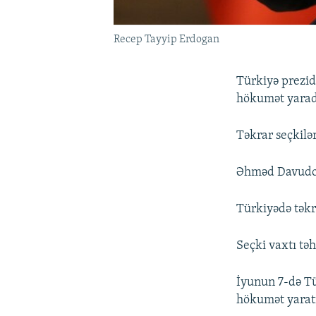
Recep Tayyip Erdogan
Türkiyə prezi
hökumət yaradı
Təkrar seçkilə
Əhməd Davudogl
Türkiyədə təkra
Seçki vaxtı təh
İyunun 7-də Tü
hökumət yaratm