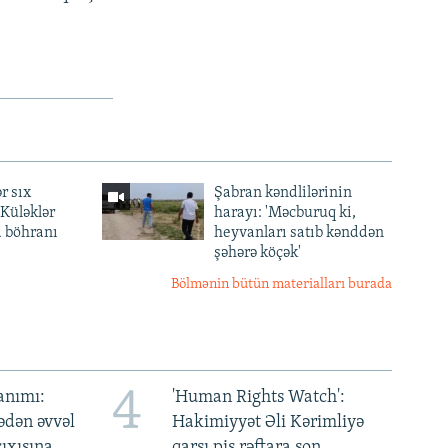
r sıx
Şabran kəndlilərinin
— Küləklər
harayı: 'Məcburuq ki,
a böhranı
heyvanları satıb kənddən
şəhərə köçək'
Bölmənin bütün materialları burada
4
anımı:
'Human Rights Watch':
ədən əvvəl
Hakimiyyət Əli Kərimliyə
ıxışına
qarşı pis rəftara son