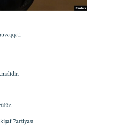
müvəqqəti
məlidir.
rülür.
kişaf Partiyası