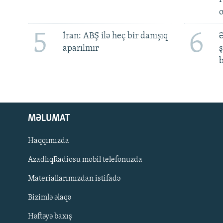
5
6
İran: ABŞ ilə heç bir danışıq
Ə
aparılmır
ş
b
MƏLUMAT
Haqqımızda
AzadlıqRadiosu mobil telefonuzda
Materiallarımızdan istifadə
BIZI IZLƏ
Bizimlə əlaqə
Həftəyə baxış