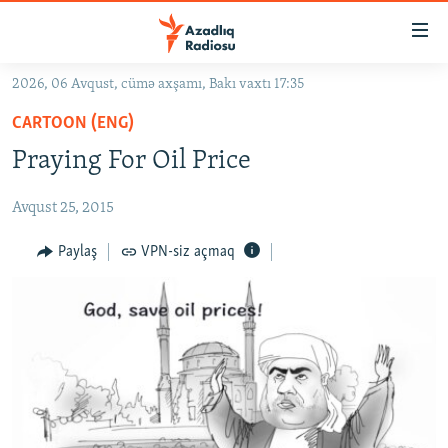
Keçid
linkləri
Əsas
2026, 06 Avqust, cümə axşamı, Bakı vaxtı 17:35
məzmuna
GÜNDƏM
CARTOON (ENG)
qayıt
#İZAHLA
Əsas
Praying For Oil Price
KORRUPSIOMETR
naviqasiyaya
qayıt
Avqust 25, 2015
#ƏSLINDƏ
Axtarışa
FƏRQƏ BAX
Paylaş
VPN-siz açmaq
keç
QANUNI DOĞRU
ARAŞDIRMA
MULTIMEDIA
RADIO ARXIV
VIDEO
HAQQIMIZDA
FOTOQALEREYA
OXU ZALI