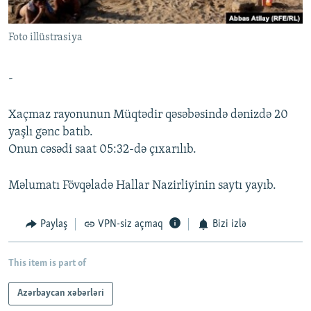
İNFOQRAFIKA
AZƏRBAYCAN ƏDƏBIYYATI KITABXANASI
MISSIYAMIZ
BIZI IZLƏ
Foto illüstrasiya
KARIKATURA
İSLAM VƏ DEMOKRATIYA
PEŞƏ ETIKASI VƏ JURNALISTIKA STANDARTLARIMIZ
İZ - MƏDƏNIYYƏT PROQRAMI
MATERIALLARIMIZDAN ISTIFADƏ
-
AZADLIQRADIOSU MOBIL TELEFONUNUZDA
RFE/RL-in bütün saytları
BIZIMLƏ ƏLAQƏ
Xaçmaz rayonunun Müqtədir qəsəbəsində dənizdə 20
yaşlı gənc batıb.
XƏBƏR BÜLLETENLƏRIMIZ
Onun cəsədi saat 05:32-də çıxarılıb.
Məlumatı Fövqəladə Hallar Nazirliyinin saytı yayıb.
Paylaş
VPN-siz açmaq
Bizi izlə
This item is part of
Azərbaycan xəbərləri