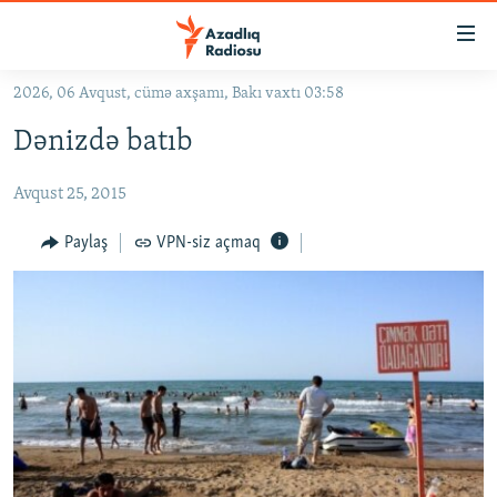
Keçid
linkləri
Əsas
2026, 06 Avqust, cümə axşamı, Bakı vaxtı 03:58
məzmuna
GÜNDƏM
Dənizdə batıb
qayıt
#İZAHLA
Əsas
Avqust 25, 2015
KORRUPSIOMETR
naviqasiyaya
qayıt
#ƏSLINDƏ
Paylaş
VPN-siz açmaq
Axtarışa
FƏRQƏ BAX
keç
QANUNI DOĞRU
ARAŞDIRMA
MULTIMEDIA
RADIO ARXIV
VIDEO
HAQQIMIZDA
FOTOQALEREYA
OXU ZALI