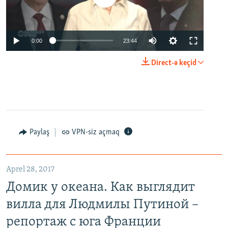
0:00
23:44
Direct-ə keçid
Paylaş
VPN-siz açmaq
Aprel 28, 2017
Домик у океана. Как выглядит
вилла для Людмилы Путиной –
репортаж с юга Франции