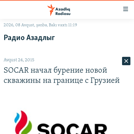
Keçid
linkləri
Əsas
2026, 08 Avqust, şənbə, Bakı vaxtı 11:19
məzmuna
GÜNDƏM
Радио Азадлыг
qayıt
#İZAHLA
Əsas
KORRUPSIOMETR
naviqasiyaya
Avqust 24, 2015
qayıt
#ƏSLINDƏ
Axtarışa
SOCAR начал бурение новой
FƏRQƏ BAX
keç
скважины на границе с Грузией
QANUNI DOĞRU
ARAŞDIRMA
MULTIMEDIA
RADIO ARXIV
VIDEO
HAQQIMIZDA
FOTOQALEREYA
OXU ZALI