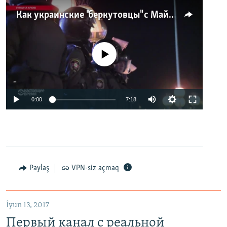
Как украинские "беркутовцы" с Майдана стали ОМОНом с Тверской
No media source currently available
0:00
7:18
Paylaş
VPN-siz açmaq
İyun 13, 2017
Первый канал с реальной