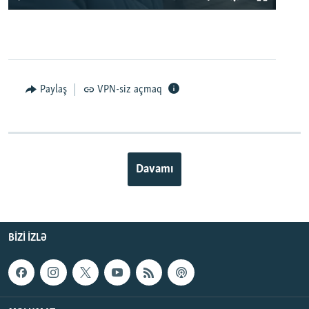
Paylaş
VPN-siz açmaq
Davamı
BIZI IZLƏ