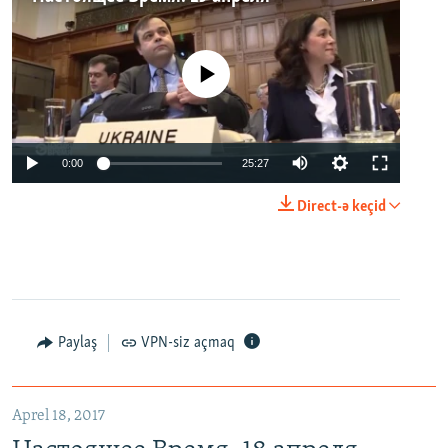
No media source currently available
0:00
25:27
Direct-ə keçid
Paylaş
VPN-siz açmaq
Aprel 18, 2017