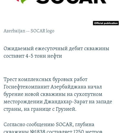
İNFOQRAFIKA
AZƏRBAYCAN ƏDƏBIYYATI KITABXANASI
MISSIYAMIZ
BIZI IZLƏ
KARIKATURA
İSLAM VƏ DEMOKRATIYA
PEŞƏ ETIKASI VƏ JURNALISTIKA STANDARTLARIMIZ
İZ - MƏDƏNIYYƏT PROQRAMI
MATERIALLARIMIZDAN ISTIFADƏ
Azerbaijan -- SOCAR logo
AZADLIQRADIOSU MOBIL TELEFONUNUZDA
RFE/RL-in bütün saytları
BIZIMLƏ ƏLAQƏ
Ожидаемый ежесуточный дебит скважины
составит 4-5 тонн нефти
XƏBƏR BÜLLETENLƏRIMIZ
Трест комплексных буровых работ
Госнефтекомпанит Азербайджана начал
бурение новой скважины на сухопутном
месторождении Джандахар-Зарат на западе
страны, на границе с Грузией.
Согласно сообщению SOCAR, глубина
скважины №1838 составляет 1250 метров.