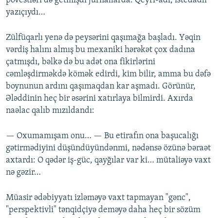
povestləri də getmişdi jurnallarda. Qeyri-adi, istedadlı
yazıçıydı…
Zülfüqarlı yenə də peysərini qaşımağa başladı. Yəqin
vərdiş halını almış bu mexaniki hərəkət çox dadına
çatmışdı, bəlkə də bu adət ona fikirlərini
cəmləşdirməkdə kömək edirdi, kim bilir, amma bu dəfə
boynunun ardını qaşımaqdan kar aşmadı. Görünür,
Ələddinin heç bir əsərini xatırlaya bilmirdi. Axırda
naəlac qalıb mızıldandı:
— Oxumamışam onu… — Bu etirafın ona başucalığı
gətirmədiyini düşündüyündənmi, nədənsə özünə bəraət
axtardı: O qədər iş-güc, qayğılar var ki… mütaliəyə vaxt
nə gəzir…
Müasir ədəbiyyatı izləməyə vaxt tapmayan "gənc",
"perspektivli" tənqidçiyə deməyə daha heç bir sözüm