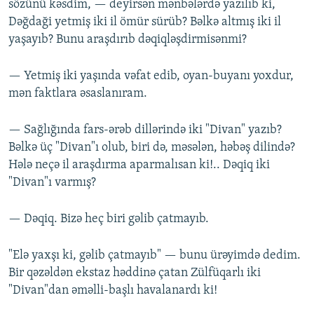
sözünü kəsdim, — deyirsən mənbələrdə yazılıb ki,
Dəğdaği yetmiş iki il ömür sürüb? Bəlkə altmış iki il
yaşayıb? Bunu araşdırıb dəqiqləşdirmisənmi?
— Yetmiş iki yaşında vəfat edib, oyan-buyanı yoxdur,
mən faktlara əsaslanıram.
— Sağlığında fars-ərəb dillərində iki "Divan" yazıb?
Bəlkə üç "Divan"ı olub, biri də, məsələn, həbəş dilində?
Hələ neçə il araşdırma aparmalısan ki!.. Dəqiq iki
"Divan"ı varmış?
— Dəqiq. Bizə heç biri gəlib çatmayıb.
"Elə yaxşı ki, gəlib çatmayıb" — bunu ürəyimdə dedim.
Bir qəzəldən ekstaz həddinə çatan Zülfüqarlı iki
"Divan"dan əməlli-başlı havalanardı ki!