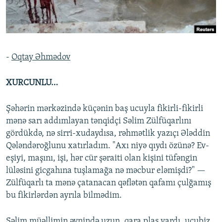
İNFOQRAFIKA
AZƏRBAYCAN ƏDƏBIYYATI KITABXANASI
MISSIYAMIZ
BIZI IZLƏ
KARIKATURA
İSLAM VƏ DEMOKRATIYA
PEŞƏ ETIKASI VƏ JURNALISTIKA STANDARTLARIMIZ
İZ - MƏDƏNIYYƏT PROQRAMI
MATERIALLARIMIZDAN ISTIFADƏ
-
Oqtay Əhmədov
AZADLIQRADIOSU MOBIL TELEFONUNUZDA
RFE/RL-in bütün saytları
BIZIMLƏ ƏLAQƏ
XURCUNLU…
XƏBƏR BÜLLETENLƏRIMIZ
Şəhərin mərkəzində küçənin baş ucuyla fikirli-fikirli
mənə sarı addımlayan tənqidçi Səlim Zülfüqarlını
gördükdə, nə sirri-xudaydısa, rəhmətlik yazıçı Ələddin
Qələndəroğlunu xatırladım. "Axı niyə qıydı özünə? Ev-
eşiyi, maşını, işi, hər cür şəraiti olan kişini tüfəngin
lüləsini gicgahına tuşlamağa nə məcbur eləmişdi?" —
Zülfüqarlı ta mənə çatanacan qəflətən qafamı çulğamış
bu fikirlərdən ayrıla bilmədim.
Səlim müəllimin əynində uzun, qara plaş vardı, ucubiz