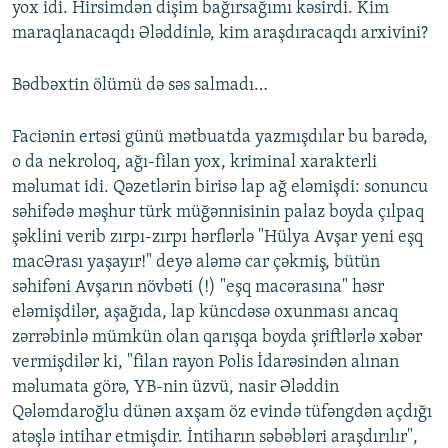
yox idi. Hirsimdən dişim bağırsağımı kəsirdi. Kim
maraqlanacaqdı Ələddinlə, kim araşdıracaqdı arxivini?
Bədbəxtin ölümü də səs salmadı…
Faciənin ertəsi günü mətbuatda yazmışdılar bu barədə,
o da nekroloq, ağı-filan yox, kriminal xarakterli
məlumat idi. Qəzetlərin birisə lap ağ eləmişdi: sonuncu
səhifədə məşhur türk müğənnisinin palaz boyda çılpaq
şəklini verib zırpı-zırpı hərflərlə "Hülya Avşar yeni eşq
macƏrası yaşayır!" deyə aləmə car çəkmiş, bütün
səhifəni Avşarın növbəti (!) "eşq macərasına" həsr
eləmişdilər, aşağıda, lap küncdəsə oxunması ancaq
zərrəbinlə mümkün olan qarışqa boyda şriftlərlə xəbər
vermişdilər ki, "filan rayon Polis İdarəsindən alınan
məlumata görə, YB-nin üzvü, nasir Ələddin
Qələmdaroğlu dünən axşam öz evində tüfəngdən açdığı
atəşlə intihar etmişdir. İntiharın səbəbləri araşdırılır",