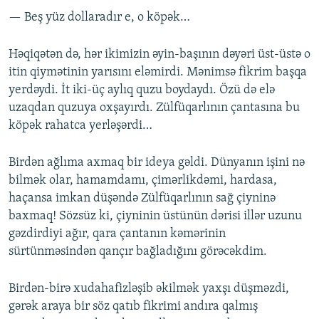
— Beş yüz dollaradır e, o köpək…
Həqiqətən də, hər ikimizin əyin-başının dəyəri üst-üstə o
itin qiymətinin yarısını eləmirdi. Mənimsə fikrim başqa
yerdəydi. İt iki-üç aylıq quzu boydaydı. Özü də elə
uzaqdan quzuya oxşayırdı. Zülfüqarlının çantasına bu
köpək rahatca yerləşərdi…
Birdən ağlıma axmaq bir ideya gəldi. Dünyanın işini nə
bilmək olar, hamamdamı, çimərlikdəmi, hardasa,
haçansa imkan düşəndə Zülfüqarlının sağ çiyninə
baxmaq! Sözsüz ki, çiyninin üstünün dərisi illər uzunu
gəzdirdiyi ağır, qara çantanın kəmərinin
sürtünməsindən qançır bağladığını görəcəkdim.
Birdən-birə xudahafizləşib əkilmək yaxşı düşməzdi,
gərək araya bir söz qatıb fikrimi andıra qalmış