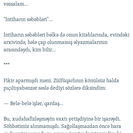
vəssalam...
"İntiharın səbəbləri"...
İntiharın səbəbləri bəlkə də onun kitablarında, evindəki
arxivində, hələ çap olunmamış əlyazmalarının
arasındaydı, kim bilir...
***
Fikir aparmışdı məni. Zülfüqarlının könülsüz halda
pıçıltıyabənzər səslə dediyi sözlərə diksindim:
— Belə-belə işlər, qardaş...
Bu, xudahafizləşməyin vaxtı yetişdiyinə bir işarəydi.
Söhbətimiz alınmamışdı. Sağollaşmazdan öncə hara