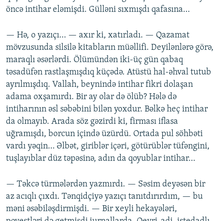
öncə intihar eləmişdi. Gülləni sıxmışdı qafasına…
— Hə, o yazıçı… — axır ki, xatırladı. — Qazamat
mövzusunda silsilə kitabların müəllifi. Deyilənlərə görə,
maraqlı əsərlərdi. Ölümündən iki-üç gün qabaq
təsadüfən rastlaşmışdıq küçədə. Atüstü hal-əhval tutub
ayrılmışdıq. Vallah, beynində intihar fikri dolaşan
adama oxşamırdı. Bir ay olar də ölüb? Hələ də
intiharının əsl səbəbini bilən yoxdur. Bəlkə heç intihar
da olmayıb. Arada söz gəzirdi ki, firması iflasa
uğramışdı, borcun içində üzürdü. Ortada pul söhbəti
vardı yəqin… Əlbət, giriblər içəri, götürüblər tüfəngini,
tuşlayıblar düz təpəsinə, adın da qoyublar intihar…
— Təkcə türmələrdən yazmırdı. — Səsim deyəsən bir
az acıqlı çıxdı. Tənqidçiyə yazıçı tanıtdırırdım, — bu
məni əsəbiləşdirmişdi. — Bir xeyli hekayələri,