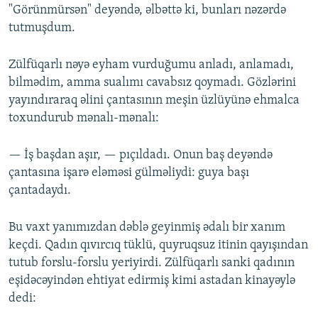
"Görünmürsən" deyəndə, əlbəttə ki, bunları nəzərdə
tutmuşdum.
Zülfüqarlı nəyə eyham vurduğumu anladı, anlamadı,
bilmədim, amma sualımı cavabsız qoymadı. Gözlərini
yayındıraraq əlini çantasının meşin üzlüyünə ehmalca
toxundurub mənalı-mənalı:
— İş başdan aşır, — pıçıldadı. Onun baş deyəndə
çantasına işarə eləməsi gülməliydi: guya başı
çantadaydı.
Bu vaxt yanımızdan dəblə geyinmiş ədalı bir xanım
keçdi. Qadın qıvırcıq tüklü, quyruqsuz itinin qayışından
tutub forslu-forslu yeriyirdi. Zülfüqarlı sanki qadının
eşidəcəyindən ehtiyat edirmiş kimi astadan kinayəylə
dedi: