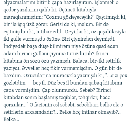
əlyazmalarımı bitirib çapa hazırlayıram. İşlənməli o
qədər yazılarım qalıb ki. Üçüncü kitabıyla
maraqlanmışdım: "Çoxmu gözləyəcəyik?" Qayıtmışdı ki,
bir ilə işıq üzü görər. Gerisi də ki, məlum. Bir də
eşitmişdim ki, intihar edib. Deyirlər ki, öz qoşalüləsiylə
iki güllə vurmuşdu özünə. Biri çiynindən dəymişdi.
İndiyədək başa düşə bilmirəm niyə özünə qəsd edən
adam birinci gülləni çiyninə tutuzdurub? İkinci
kitabına ön sözü özü yazmışdı. Balaca, bir-iki sətirlik
yazıydı. Əvvəllər heç fikir verməmişdim. O gün bir də
baxdım. Oxucularına müraciətlə yazmışdı ki, "…sizi çox
gözlətdim — beş il. Düz beş il bundan qabaq kitabımı
çapa vermişdim. Çap olunmurdu. Səbəb? Birinci
kitabdan sonra başlamış təqiblər, təhqirlər, hədə-
qorxular…" O faciənin əsl səbəbi, səbəbkarı bəlkə elə o
sətirlərin arxasındadır?.. Bəlkə heç intihar olmayıb?..
Bəlkə…