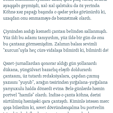
ayaqqabı geymişdi, xal-xal qalstuku da öz yerində.
Köhnə xəz papağı başında o qədər yekə görünürdü ki,
uzaqdan onu əmmaməyə də bənzətmək olardı.
Çiynindən asdığı kəmərli çantası belindən sallanmışdı.
Yüz ildi bu adamı tanıyırdım, yüz ildə bir gün də onu
bu çantasız görməmişdim. Zalımın balası sevimli
"xurcun"uyla heç cürə vidalaşa bilmirdi ki, bilmirdi də!
Qəzet-jurnallardan qonorar aldığı gün yollanardı
dükana, yüngülvari bazarlıq eləyib doldurardı
çantasını, üz tutardı redaksiyalara, çapdan çıxmış
yazısını "yuyub", arağın təsirindən yırğalana-yırğalana
yarıyuxulu halda dönərdi evinə. Belə günlərdə həmin
portvel "hamilə" olardı. İndisə o çanta köhnə, dərisi
sürtülmüş həmişəki qara çantaydı. Kiminlə istəsən mərc
qoşa bilərdim ki, sovet dövründənqalma bu portvelin