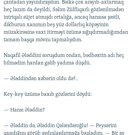
çantadan yayındıraydım. Bəlkə çox arayıb-axtarmaq
heç lazım da deyildi, Səlim Zülfüqarlı gözlənilmədən
intriqalı süjet atmışdı ortalığa, ancaq hansısa şəstli,
dikburun xanımın beş yüz dollarlıq köpəyinin
müzakirəsinə vaxt itirməyi özümə sığışdırmadığımdan
tamam başqa mövzu tapmalıydım.
Naqafil Ələddini soruşdum ondan, bədbəxtin adı heç
bilmədim hardan gəlib yadıma düşdü.
— Ələddindən xəbərin oldu də?..
Key-key üzümə baxıb gözlərini döydü:
— Hansı Ələddin?
— Ələddin də, Ələddin Qələndəroğlu! — Peysərini
qaşıdığını görüb aydınlaşdırmağa başladım. — Bir ay