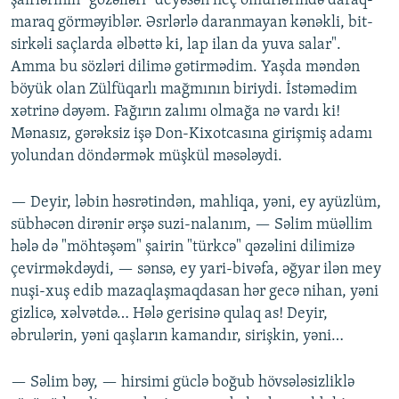
şairlərinin "gözəlləri" deyəsən heç ömürlərində daraq-
maraq görməyiblər. Əsrlərlə daranmayan kənəkli, bit-
sirkəli saçlarda əlbəttə ki, lap ilan da yuva salar".
Amma bu sözləri dilimə gətirmədim. Yaşda məndən
böyük olan Zülfüqarlı mağmının biriydi. İstəmədim
xətrinə dəyəm. Fağırın zalımı olmağa nə vardı ki!
Mənasız, gərəksiz işə Don-Kixotcasına girişmiş adamı
yolundan döndərmək müşkül məsələydi.
— Deyir, ləbin həsrətindən, mahliqa, yəni, ey ayüzlüm,
sübhəcən dirənir ərşə suzi-nalanım, — Səlim müəllim
hələ də "möhtəşəm" şairin "türkcə" qəzəlini dilimizə
çevirməkdəydi, — sənsə, ey yari-bivəfa, əğyar ilən mey
nuşi-xuş edib mazaqlaşmaqdasan hər gecə nihan, yəni
gizlicə, xəlvətdə… Hələ gerisinə qulaq as! Deyir,
əbrulərin, yəni qaşların kamandır, sirişkin, yəni…
— Səlim bəy, — hirsimi güclə boğub hövsələsizliklə