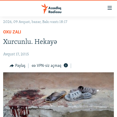
Keçid
linkləri
Əsas
2026, 09 Avqust, bazar, Bakı vaxtı 18:17
məzmuna
GÜNDƏM
OXU ZALI
qayıt
#İZAHLA
Əsas
Xurcunlu. Hekayə
KORRUPSIOMETR
naviqasiyaya
qayıt
Avqust 17, 2015
#ƏSLINDƏ
Axtarışa
FƏRQƏ BAX
Paylaş
VPN-siz açmaq
keç
QANUNI DOĞRU
ARAŞDIRMA
MULTIMEDIA
RADIO ARXIV
VIDEO
HAQQIMIZDA
FOTOQALEREYA
OXU ZALI