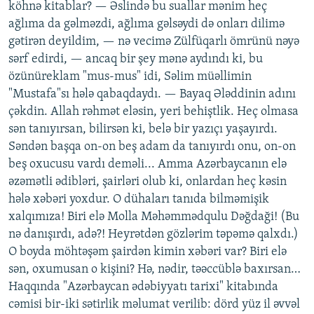
köhnə kitablar? — Əslində bu suallar mənim heç
ağlıma da gəlməzdi, ağlıma gəlsəydi də onları dilimə
gətirən deyildim, — nə vecimə Zülfüqarlı ömrünü nəyə
sərf edirdi, — ancaq bir şey mənə aydındı ki, bu
özünüreklam "mus-mus" idi, Səlim müəllimin
"Mustafa"sı hələ qabaqdaydı. — Bayaq Ələddinin adını
çəkdin. Allah rəhmət eləsin, yeri behiştlik. Heç olmasa
sən tanıyırsan, bilirsən ki, belə bir yazıçı yaşayırdı.
Səndən başqa on-on beş adam da tanıyırdı onu, on-on
beş oxucusu vardı deməli... Amma Azərbaycanın elə
əzəmətli ədibləri, şairləri olub ki, onlardan heç kəsin
hələ xəbəri yoxdur. O dühaları tanıda bilməmişik
xalqımıza! Biri elə Molla Məhəmmədqulu Dəğdaği! (Bu
nə danışırdı, adə?! Heyrətdən gözlərim təpəmə qalxdı.)
O boyda möhtəşəm şairdən kimin xəbəri var? Biri elə
sən, oxumusan o kişini? Hə, nədir, təəccüblə baxırsan…
Haqqında "Azərbaycan ədəbiyyatı tarixi" kitabında
cəmisi bir-iki sətirlik məlumat verilib: dörd yüz il əvvəl