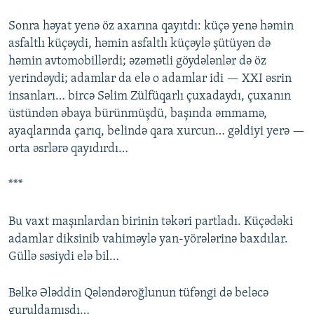
Sonra həyat yenə öz axarına qayıtdı: küçə yenə həmin
asfaltlı küçəydi, həmin asfaltlı küçəylə şütüyən də
həmin avtomobillərdi; əzəmətli göydələnlər də öz
yerindəydi; adamlar da elə o adamlar idi — XXI əsrin
insanları… bircə Səlim Zülfüqarlı çuxadaydı, çuxanın
üstündən əbaya bürünmüşdü, başında əmmamə,
ayaqlarında çarıq, belində qara xurcun… gəldiyi yerə —
orta əsrlərə qayıdırdı…
***
Bu vaxt maşınlardan birinin təkəri partladı. Küçədəki
adamlar diksinib vahiməylə yan-yörələrinə baxdılar.
Güllə səsiydi elə bil…
Bəlkə Ələddin Qələndəroğlunun tüfəngi də beləcə
guruldamışdı…