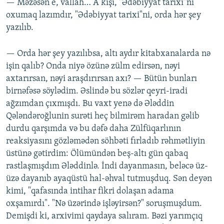
— Məzəsən e, vallah… A kişi, "Ədəbiyyat tarixi"ni
oxumaq lazımdır, "Ədəbiyyat tarixi"ni, orda hər şey
yazılıb.
— Orda hər şey yazılıbsa, altı aydır kitabxanalarda nə
işin qalıb? Onda niyə özünə zülm edirsən, nəyi
axtarırsan, nəyi araşdırırsan axı? — Bütün bunları
birnəfəsə söylədim. Əslində bu sözlər qeyri-iradi
ağzımdan çıxmışdı. Bu vaxt yenə də Ələddin
Qələndəroğlunin surəti heç bilmirəm haradan gəlib
durdu qarşımda və bu dəfə daha Zülfüqarlının
reaksiyasını gözləmədən söhbəti fırladıb rəhmətliyin
üstünə gətirdim: Ölümündən beş-altı gün qabaq
rastlaşmışdım Ələddinlə. İndi dayanmasın, beləcə üz-
üzə dayanıb ayaqüstü hal-əhval tutmuşduq. Sən deyən
kimi, "qafasında intihar fikri dolaşan adama
oxşamırdı". "Nə üzərində işləyirsən?" soruşmuşdum.
Demişdi ki, arxivimi qaydaya salıram. Bəzi yarımçıq