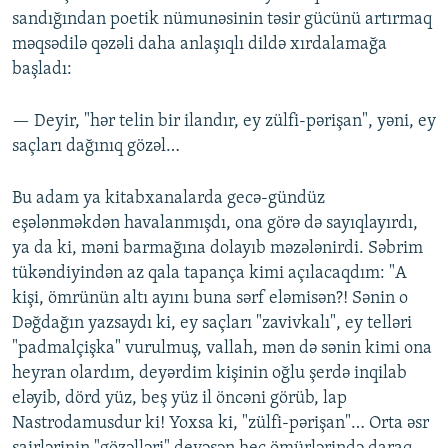
sandığından poetik nümunəsinin təsir gücünü artırmaq
məqsədilə qəzəli daha anlaşıqlı dildə xırdalamağa
başladı:
— Deyir, "hər telin bir ilandır, ey zülfi-pərişan", yəni, ey
saçları dağınıq gözəl…
Bu adam ya kitabxanalarda gecə-gündüz
eşələnməkdən havalanmışdı, ona görə də sayıqlayırdı,
ya da ki, məni barmağına dolayıb məzələnirdi. Səbrim
tükəndiyindən az qala tapança kimi açılacaqdım: "A
kişi, ömrünün altı ayını buna sərf eləmisən?! Sənin o
Dəğdağın yazsaydı ki, ey saçları "zavivkalı", ey telləri
"padmalçişka" vurulmuş, vallah, mən də sənin kimi ona
heyran olardım, deyərdim kişinin oğlu şerdə inqilab
eləyib, dörd yüz, beş yüz il öncəni görüb, lap
Nastrodamusdur ki! Yoxsa ki, "zülfi-pərişan"… Orta əsr