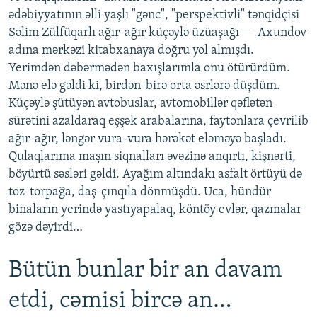
ədəbiyyatının əlli yaşlı "gənc", "perspektivli" tənqidçisi
Səlim Zülfüqarlı ağır-ağır küçəylə üzüaşağı — Axundov
adına mərkəzi kitabxanaya doğru yol almışdı.
Yerimdən dəbərmədən baxışlarımla onu ötürürdüm.
Mənə elə gəldi ki, birdən-birə orta əsrlərə düşdüm.
Küçəylə şütüyən avtobuslar, avtomobillər qəflətən
sürətini azaldaraq eşşək arabalarına, faytonlara çevrilib
ağır-ağır, ləngər vura-vura hərəkət eləməyə başladı.
Qulaqlarıma maşın siqnalları əvəzinə anqırtı, kişnərti,
böyürtü səsləri gəldi. Ayağım altındakı asfalt örtüyü də
toz-torpağa, daş-çınqıla dönmüşdü. Uca, hündür
binaların yerində yastıyapalaq, köntöy evlər, qazmalar
gözə dəyirdi…
Bütün bunlar bir an davam
etdi, cəmisi bircə an…