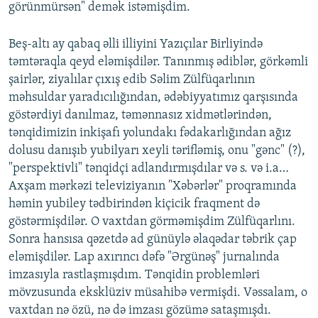
görünmürsən" demək istəmişdim.
Beş-altı ay qabaq əlli illiyini Yazıçılar Birliyində
təmtəraqla qeyd eləmişdilər. Tanınmış ədiblər, görkəmli
şairlər, ziyalılar çıxış edib Səlim Zülfüqarlının
məhsuldar yaradıcılığından, ədəbiyyatımız qarşısında
göstərdiyi danılmaz, təmənnasız xidmətlərindən,
tənqidimizin inkişafı yolundakı fədakarlığından ağız
dolusu danışıb yubilyarı xeyli tərifləmiş, onu "gənc" (?),
"perspektivli" tənqidçi adlandırmışdılar və s. və i.a…
Axşam mərkəzi televiziyanın "Xəbərlər" proqramında
həmin yubiley tədbirindən kiçicik fraqment də
göstərmişdilər. O vaxtdan görməmişdim Zülfüqarlını.
Sonra hansısa qəzetdə ad günüylə əlaqədar təbrik çap
eləmişdilər. Lap axırıncı dəfə "Ərgünəş" jurnalında
imzasıyla rastlaşmışdım. Tənqidin problemləri
mövzusunda eksklüziv müsahibə vermişdi. Vəssalam, o
vaxtdan nə özü, nə də imzası gözümə sataşmışdı.