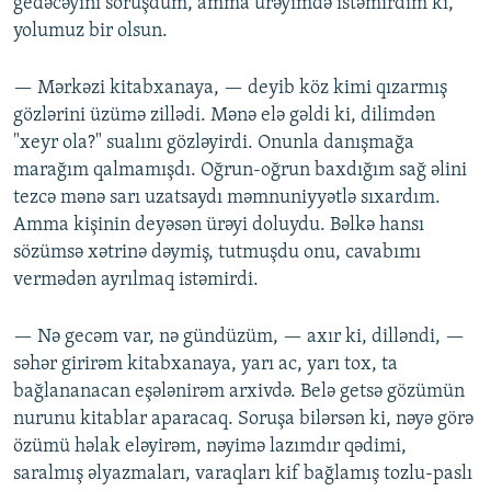
gedəcəyini soruşdum, amma ürəyimdə istəmirdim ki,
yolumuz bir olsun.
— Mərkəzi kitabxanaya, — deyib köz kimi qızarmış
gözlərini üzümə zillədi. Mənə elə gəldi ki, dilimdən
"xeyr ola?" sualını gözləyirdi. Onunla danışmağa
marağım qalmamışdı. Oğrun-oğrun baxdığım sağ əlini
tezcə mənə sarı uzatsaydı məmnuniyyətlə sıxardım.
Amma kişinin deyəsən ürəyi doluydu. Bəlkə hansı
sözümsə xətrinə dəymiş, tutmuşdu onu, cavabımı
vermədən ayrılmaq istəmirdi.
— Nə gecəm var, nə gündüzüm, — axır ki, dilləndi, —
səhər girirəm kitabxanaya, yarı ac, yarı tox, ta
bağlananacan eşələnirəm arxivdə. Belə getsə gözümün
nurunu kitablar aparacaq. Soruşa bilərsən ki, nəyə görə
özümü həlak eləyirəm, nəyimə lazımdır qədimi,
saralmış əlyazmaları, varaqları kif bağlamış tozlu-paslı