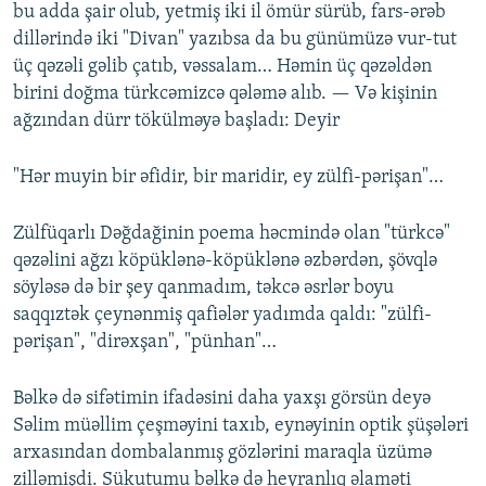
bu adda şair olub, yetmiş iki il ömür sürüb, fars-ərəb
dillərində iki "Divan" yazıbsa da bu günümüzə vur-tut
üç qəzəli gəlib çatıb, vəssalam… Həmin üç qəzəldən
birini doğma türkcəmizcə qələmə alıb. — Və kişinin
ağzından dürr tökülməyə başladı: Deyir
"Hər muyin bir əfidir, bir maridir, ey zülfi-pərişan"…
Zülfüqarlı Dəğdağinin poema həcmində olan "türkcə"
qəzəlini ağzı köpüklənə-köpüklənə əzbərdən, şövqlə
söyləsə də bir şey qanmadım, təkcə əsrlər boyu
saqqıztək çeynənmiş qafiələr yadımda qaldı: "zülfi-
pərişan", "dirəxşan", "pünhan"…
Bəlkə də sifətimin ifadəsini daha yaxşı görsün deyə
Səlim müəllim çeşməyini taxıb, eynəyinin optik şüşələri
arxasından dombalanmış gözlərini maraqla üzümə
zilləmişdi. Sükutumu bəlkə də heyranlıq əlaməti