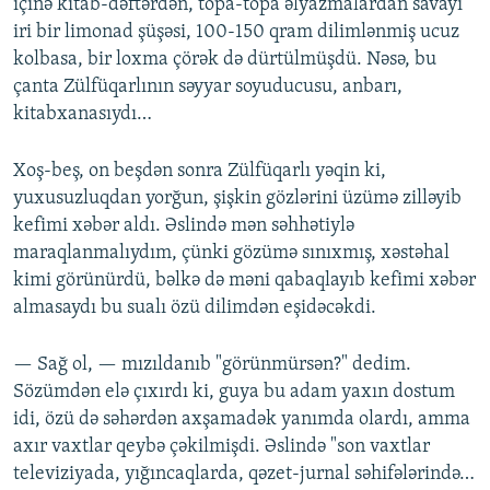
içinə kitab-dəftərdən, topa-topa əlyazmalardan savayı
iri bir limonad şüşəsi, 100-150 qram dilimlənmiş ucuz
kolbasa, bir loxma çörək də dürtülmüşdü. Nəsə, bu
çanta Zülfüqarlının səyyar soyuducusu, anbarı,
kitabxanasıydı…
Xoş-beş, on beşdən sonra Zülfüqarlı yəqin ki,
yuxusuzluqdan yorğun, şişkin gözlərini üzümə zilləyib
kefimi xəbər aldı. Əslində mən səhhətiylə
maraqlanmalıydım, çünki gözümə sınıxmış, xəstəhal
kimi görünürdü, bəlkə də məni qabaqlayıb kefimi xəbər
almasaydı bu sualı özü dilimdən eşidəcəkdi.
— Sağ ol, — mızıldanıb "görünmürsən?" dedim.
Sözümdən elə çıxırdı ki, guya bu adam yaxın dostum
idi, özü də səhərdən axşamadək yanımda olardı, amma
axır vaxtlar qeybə çəkilmişdi. Əslində "son vaxtlar
televiziyada, yığıncaqlarda, qəzet-jurnal səhifələrində…