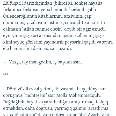
Zülfüqarlı darıxdığından (bilirdi ki, söhbət hayana
fırlanırsa-fırlansın yenə hərlənib-hərlənib gəlib
Qələndəroğlunun kitablarının, arxivinin, çap
olunmamış yazılarının üstünə çıxacaqdı) xalaxətrin
qalmasın "Allah rəhmət eləsin" deyib bir ağız əsnədi,
eynəyinin şüşələri arxasından üzümə zillənmiş şüşə
kimi soyuq gözlərini yayındırıb peysərini qaşıdı və sonra
elə həmin əlini də mənə sarı uzatdı:
— Yaxşı, tay mən gedim, iş başdan aşır…
***
…Dörd yüz il əvvəl yetmiş iki yaşında haqq dünyasına
qovuşmuş "möhtəşəm" şair Molla Məhəmmədqulu
Dəğdağinin həyat və yaradıcılığını araşdırmaq, tədqiq
etməkdən, daha doğrusu, yarımçıq qalmış "araşdırma
və tədqiqatlarını" davam etdirməkdən ötrü Azərbaycan