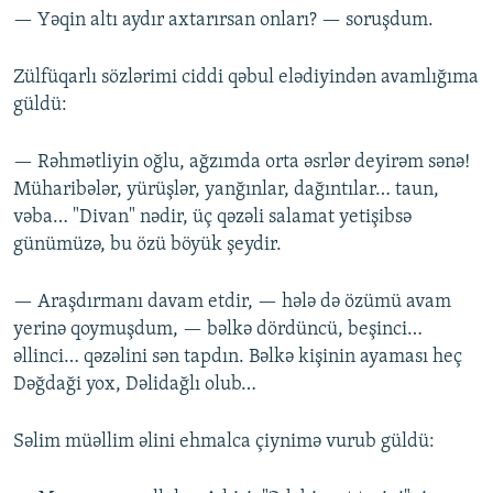
— Yəqin altı aydır axtarırsan onları? — soruşdum.
Zülfüqarlı sözlərimi ciddi qəbul elədiyindən avamlığıma
güldü:
— Rəhmətliyin oğlu, ağzımda orta əsrlər deyirəm sənə!
Müharibələr, yürüşlər, yanğınlar, dağıntılar… taun,
vəba… "Divan" nədir, üç qəzəli salamat yetişibsə
günümüzə, bu özü böyük şeydir.
— Araşdırmanı davam etdir, — hələ də özümü avam
yerinə qoymuşdum, — bəlkə dördüncü, beşinci…
əllinci… qəzəlini sən tapdın. Bəlkə kişinin ayaması heç
Dəğdaği yox, Dəlidağlı olub…
Səlim müəllim əlini ehmalca çiynimə vurub güldü: