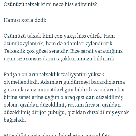
Özünüzü təlxək kimi necə hiss edirsiniz?
Hamısı xorla dedi:
Özümüzü təlxək kimi çox yaxşı hiss edirik. Həm
özümüz əylənirik, həm də adamları əyləndiririk.
Təlxəklik çox gözəl sənətdir. Bizə şərait yaratdığınız
üçün sizə sonsuz dərin təşəkkürümüzü bildiririk.
Padşah onların təlxəklik fəaliyyətini yüksək
qiymətləndirdi. Adamları güldürməyi bacardıqlarına
görə onlara öz minnətdarlığını bildirdi və onların hər
birinə sənətlərinə uyğun olaraq qızıldan düzəldilmiş
qələm, qızıldan düzəldilmiş rəssam fırçası, qızıldan
düzəldilmiş dirijor çubuğu, qızıldan düzəldilmiş eynək
bağışladı.