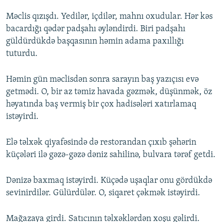
Məclis qızışdı. Yedilər, içdilər, mahnı oxudular. Hər kəs
bacardığı qədər padşahı əyləndirdi. Biri padşahı
güldürdükdə başqasının həmin adama paxıllığı
tuturdu.
Həmin gün məclisdən sonra sarayın baş yazıçısı evə
getmədi. O, bir az təmiz havada gəzmək, düşünmək, öz
həyatında baş vermiş bir çox hadisələri xatırlamaq
istəyirdi.
Elə təlxək qiyafəsində də restorandan çıxıb şəhərin
küçələri ilə gəzə-gəzə dəniz sahilinə, bulvara tərəf getdi.
Dənizə baxmaq istəyirdi. Küçədə uşaqlar onu gördükdə
sevinirdilər. Gülürdülər. O, siqaret çəkmək istəyirdi.
Mağazaya girdi. Satıcının təlxəklərdən xoşu gəlirdi.