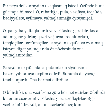
Bir neçə dəfə saraydan uzaqlaşmaq istədi. Özündə buna
güc tapa bilmədi. O, rahatlığa, pula, vəzifəyə, təqaüdə,
hədiyyələrə, əyilməyə, yaltaqlanmağa öyrəşmişdi.
O, padşaha yaltaqlanırdı və vəzifəsinə görə bir dəstə
adam gənc şairlər, qəzet və jurnal redaktorları,
tənqidçilər, tərcüməçilər, saraydan təqaüd və ev almaq
istəyən digər yaltaqlar da öz növbəsində ona
yaltaqlanırdılar.
Saraydan təqaüd alacaq adamların siyahısını o
hazırlayıb saraya təqdim edirdi. Bununla da yazıçı
təsəlli tapırdı. Ona hörmət edirdilər.
O bilirdi ki, ona vəzifəsinə görə hörmət edirlər. O bilirdi
ki, onun əsərlərini vəzifəsinə görə tərifləyirlər. Əgər
vəzifəsini itirsəydi, onun əsərlərini heç kim