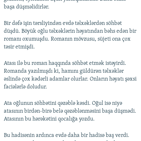
başa düşməlidirlər.
Bir dəfə işin tərsliyindən evdə təlxəklərdən söhbət
düşdü. Böyük oğlu təlxəklərin həyatından bəhs edən bir
romanı oxumuşdu. Romanın mövzusu, süjeti ona çox
təsir etmişdi.
Atası ilə bu roman haqqında söhbət etmək istəyirdi.
Romanda yazılmışdı ki, hamını güldürən təlxəklər
əslində çox kədərli adamlar olurlar. Onların həyatı şəxsi
faciələrlə doludur.
Ata oğlunun söhbətini qəzəblə kəsdi. Oğul isə niyə
atasının birdən-birə belə qəzəblənməsini başa düşmədi.
Atasının bu hərəkətini qocalığa yozdu.
Bu hadisənin ardınca evdə daha bir hadisə baş verdi.