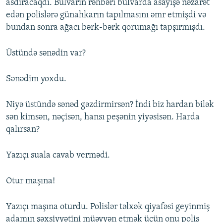
asdıracaqdı. Bulvarın rəhbəri bulvarda asayişə nəzarət
edən polislərə günahkarın tapılmasını əmr etmişdi və
bundan sonra ağacı bərk-bərk qorumağı tapşırmışdı.
Üstündə sənədin var?
Sənədim yoxdu.
Niyə üstündə sənəd gəzdirmirsən? İndi biz hardan bilək
sən kimsən, nəçisən, hansı peşənin yiyəsisən. Harda
qalırsan?
Yazıçı suala cavab vermədi.
Otur maşına!
Yazıçı maşına oturdu. Polislər təlxək qiyafəsi geyinmiş
adamın şəxsiyyətini müəyyən etmək üçün onu polis