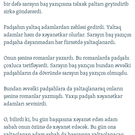
bir dəfə sarayın baş yazıçısına təlxək paltarı geyindirib
sirkə göndərərdi.
Padşahın yaltaq adamlardan zəhləsi gedirdi. Yaltaq
adamlar həm də xəyanətkar olurlar. Sarayın baş yazıçısı
padşaha dayanmadan hər fürsətdə yaltaqlanardı.
Onun şəninə romanlar yazardı. Bu romanlarda padşahı
çoxluca tərifləyərdi. Sarayın baş yazıçısı bundan əvvəlki
padşahların da dövründə sarayın baş yazıçısı olmuşdu.
Bundan əvvəlki padşahlara da yaltaqlanaraq onların
şəninə romanlar yazmışdı. Yaxşı padşah xəyanətkar
adamları sevmirdi.
O, bilirdi ki, bu gün başqasına xəyanət edən adam
sabah onun özünə də xəyanət edəcək. Bu gün ona
yaltaqlanan adam sabah da başqasına yaltaqlanacaq.