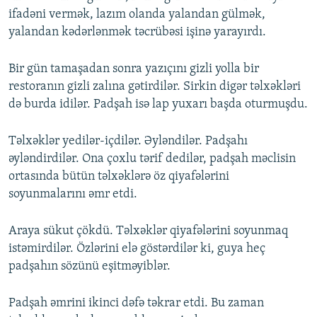
ifadəni vermək, lazım olanda yalandan gülmək,
yalandan kədərlənmək təcrübəsi işinə yarayırdı.
Bir gün tamaşadan sonra yazıçını gizli yolla bir
restoranın gizli zalına gətirdilər. Sirkin digər təlxəkləri
də burda idilər. Padşah isə lap yuxarı başda oturmuşdu.
Təlxəklər yedilər-içdilər. Əyləndilər. Padşahı
əyləndirdilər. Ona çoxlu tərif dedilər, padşah məclisin
ortasında bütün təlxəklərə öz qiyafələrini
soyunmalarını əmr etdi.
Araya sükut çökdü. Təlxəklər qiyafələrini soyunmaq
istəmirdilər. Özlərini elə göstərdilər ki, guya heç
padşahın sözünü eşitməyiblər.
Padşah əmrini ikinci dəfə təkrar etdi. Bu zaman