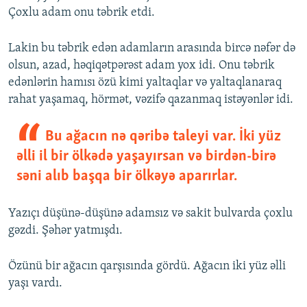
Çoxlu adam onu təbrik etdi.
Lakin bu təbrik edən adamların arasında bircə nəfər də
olsun, azad, həqiqətpərəst adam yox idi. Onu təbrik
edənlərin hamısı özü kimi yaltaqlar və yaltaqlanaraq
rahat yaşamaq, hörmət, vəzifə qazanmaq istəyənlər idi.
Bu ağacın nə qəribə taleyi var. İki yüz
əlli il bir ölkədə yaşayırsan və birdən-birə
səni alıb başqa bir ölkəyə aparırlar.
Yazıçı düşünə-düşünə adamsız və sakit bulvarda çoxlu
gəzdi. Şəhər yatmışdı.
Özünü bir ağacın qarşısında gördü. Ağacın iki yüz əlli
yaşı vardı.