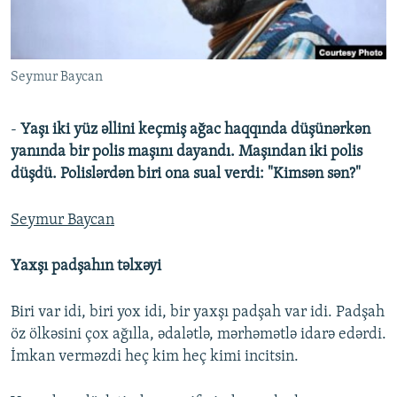
İNFOQRAFIKA
AZƏRBAYCAN ƏDƏBIYYATI KITABXANASI
MISSIYAMIZ
BIZI IZLƏ
KARIKATURA
İSLAM VƏ DEMOKRATIYA
PEŞƏ ETIKASI VƏ JURNALISTIKA STANDARTLARIMIZ
Seymur Baycan
İZ - MƏDƏNIYYƏT PROQRAMI
MATERIALLARIMIZDAN ISTIFADƏ
AZADLIQRADIOSU MOBIL TELEFONUNUZDA
RFE/RL-in bütün saytları
-
Yaşı iki yüz əllini keçmiş ağac haqqında düşünərkən
BIZIMLƏ ƏLAQƏ
yanında bir polis maşını dayandı. Maşından iki polis
düşdü. Polislərdən biri ona sual verdi: "Kimsən sən?"
XƏBƏR BÜLLETENLƏRIMIZ
Seymur Baycan
Yaxşı padşahın təlxəyi
Biri var idi, biri yox idi, bir yaxşı padşah var idi. Padşah
öz ölkəsini çox ağılla, ədalətlə, mərhəmətlə idarə edərdi.
İmkan verməzdi heç kim heç kimi incitsin.