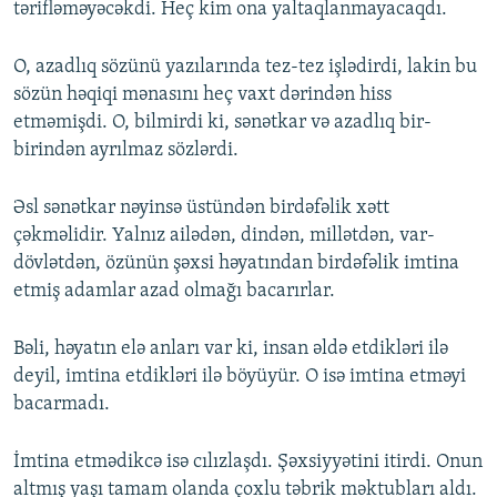
tərifləməyəcəkdi. Heç kim ona yaltaqlanmayacaqdı.
O, azadlıq sözünü yazılarında tez-tez işlədirdi, lakin bu
sözün həqiqi mənasını heç vaxt dərindən hiss
etməmişdi. O, bilmirdi ki, sənətkar və azadlıq bir-
birindən ayrılmaz sözlərdi.
Əsl sənətkar nəyinsə üstündən birdəfəlik xətt
çəkməlidir. Yalnız ailədən, dindən, millətdən, var-
dövlətdən, özünün şəxsi həyatından birdəfəlik imtina
etmiş adamlar azad olmağı bacarırlar.
Bəli, həyatın elə anları var ki, insan əldə etdikləri ilə
deyil, imtina etdikləri ilə böyüyür. O isə imtina etməyi
bacarmadı.
İmtina etmədikcə isə cılızlaşdı. Şəxsiyyətini itirdi. Onun
altmış yaşı tamam olanda çoxlu təbrik məktubları aldı.