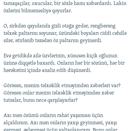
tamaşaçılar, oxucular, bir sözlə hamı xəbərdardı. Lakin
özlərini bilməməzliyə qoyurlar.
O, sirkdən qayıdanda gizli otağa gedər, rəngbərəng
təlxək paltarını soyunar, üzündəki boyaları ciddi cəhdlə
silər, ətirlənib təzədən öz paltarını geyinərdi.
Evə getdikdə ailə üzvlərinin, xüsusən kiçik oğlunun
üzünə diqqətlə baxardı. Onların hər bir sözünü, hər bir
hərəkətini içində analiz edib düşünərdi.
Görəsən, mənim təlxəklik etməyimdən xəbərləri var?
Görəsən onlar mənim təlxəklik etməyimdən xəbər
tutsalar, bunu necə qarşılayarlar?
Axı mən özümü onların rahat yaşaması üçün
alçaldıram. Axı mən onların yaxşı geyinməsi, yaxşı
gəzməsi, əylənməsi üçün yaltaqlanıram. Bunu onlar