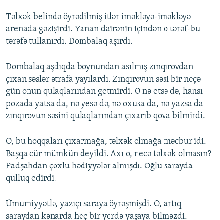
Təlxək belində öyrədilmiş itlər iməkləyə-iməkləyə
arenada gəzişirdi. Yanan dairənin içindən o tərəf-bu
tərəfə tullanırdı. Dombalaq aşırdı.
Dombalaq aşdıqda boynundan asılmış zınqırovdan
çıxan səslər ətrafa yayılardı. Zınqırovun səsi bir neçə
gün onun qulaqlarından getmirdi. O nə etsə də, hansı
pozada yatsa da, nə yesə də, nə oxusa da, nə yazsa da
zınqırovun səsini qulaqlarından çıxarıb qova bilmirdi.
O, bu hoqqaları çıxarmağa, təlxək olmağa məcbur idi.
Başqa cür mümkün deyildi. Axı o, necə təlxək olmasın?
Padşahdan çoxlu hədiyyələr almışdı. Oğlu sarayda
qulluq edirdi.
Ümumiyyətlə, yazıçı saraya öyrəşmişdi. O, artıq
saraydan kənarda heç bir yerdə yaşaya bilməzdi.