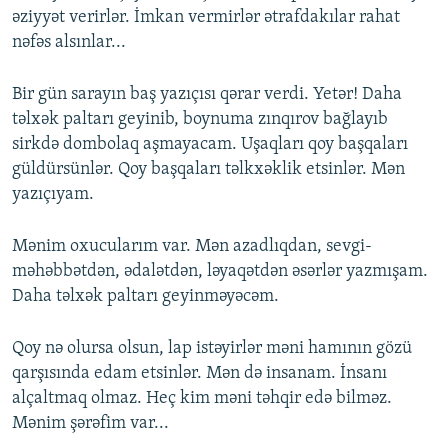
əziyyət verirlər. İmkan vermirlər ətrafdakılar rahat
nəfəs alsınlar...
Bir gün sarayın baş yazıçısı qərar verdi. Yetər! Daha
təlxək paltarı geyinib, boynuma zınqırov bağlayıb
sirkdə dombolaq aşmayacam. Uşaqları qoy başqaları
güldürsünlər. Qoy başqaları təlkxəklik etsinlər. Mən
yazıçıyam.
Mənim oxucularım var. Mən azadlıqdan, sevgi-
məhəbbətdən, ədalətdən, ləyaqətdən əsərlər yazmışam.
Daha təlxək paltarı geyinməyəcəm.
Qoy nə olursa olsun, lap istəyirlər məni hamının gözü
qarşısında edam etsinlər. Mən də insanam. İnsanı
alçaltmaq olmaz. Heç kim məni təhqir edə bilməz.
Mənim şərəfim var...