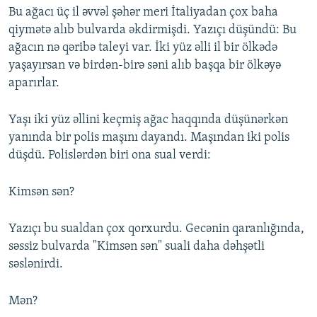
Bu ağacı üç il əvvəl şəhər meri İtaliyadan çox baha
qiymətə alıb bulvarda əkdirmişdi. Yazıçı düşündü: Bu
ağacın nə qəribə taleyi var. İki yüz əlli il bir ölkədə
yaşayırsan və birdən-birə səni alıb başqa bir ölkəyə
aparırlar.
Yaşı iki yüz əllini keçmiş ağac haqqında düşünərkən
yanında bir polis maşını dayandı. Maşından iki polis
düşdü. Polislərdən biri ona sual verdi:
Kimsən sən?
Yazıçı bu sualdan çox qorxurdu. Gecənin qaranlığında,
səssiz bulvarda "Kimsən sən" suali daha dəhşətli
səslənirdi.
Mən?