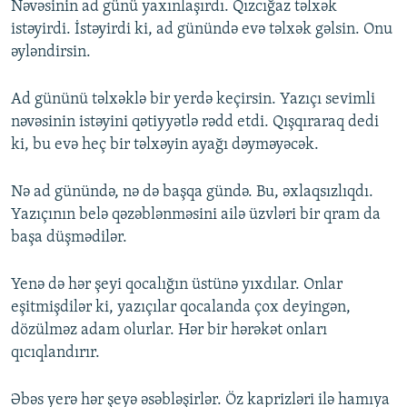
Nəvəsinin ad günü yaxınlaşırdı. Qızcığaz təlxək
istəyirdi. İstəyirdi ki, ad günündə evə təlxək gəlsin. Onu
əyləndirsin.
Ad gününü təlxəklə bir yerdə keçirsin. Yazıçı sevimli
nəvəsinin istəyini qətiyyətlə rədd etdi. Qışqıraraq dedi
ki, bu evə heç bir təlxəyin ayağı dəyməyəcək.
Nə ad günündə, nə də başqa gündə. Bu, əxlaqsızlıqdı.
Yazıçının belə qəzəblənməsini ailə üzvləri bir qram da
başa düşmədilər.
Yenə də hər şeyi qocalığın üstünə yıxdılar. Onlar
eşitmişdilər ki, yazıçılar qocalanda çox deyingən,
dözülməz adam olurlar. Hər bir hərəkət onları
qıcıqlandırır.
Əbəs yerə hər şeyə əsəbləşirlər. Öz kaprizləri ilə hamıya