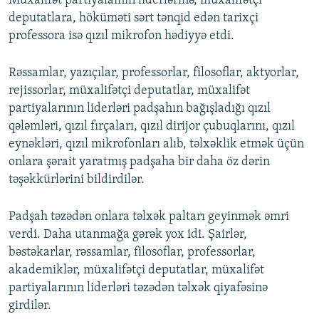
Müxalifət partiyalaının liderlərinə, müxalifətçi
deputatlara, höküməti sərt tənqid edən tarixçi
professora isə qızıl mikrofon hədiyyə etdi.
Rəssamlar, yazıçılar, professorlar, filosoflar, aktyorlar,
rejissorlar, müxalifətçi deputatlar, müxalifət
partiyalarının liderləri padşahın bağışladığı qızıl
qələmləri, qızıl fırçaları, qızıl dirijor çubuqlarını, qızıl
eynəkləri, qızıl mikrofonları alıb, təlxəklik etmək üçün
onlara şərait yaratmış padşaha bir daha öz dərin
təşəkkürlərini bildirdilər.
Padşah təzədən onlara təlxək paltarı geyinmək əmri
verdi. Daha utanmağa gərək yox idi. Şairlər,
bəstəkarlar, rəssamlar, filosoflar, professorlar,
akademiklər, müxalifətçi deputatlar, müxalifət
partiyalarının liderləri təzədən təlxək qiyafəsinə
girdilər.