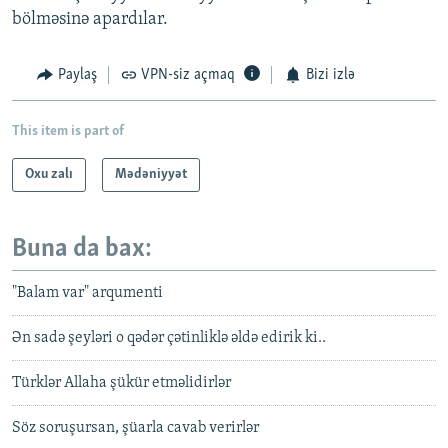
bölməsinə apardılar.
Paylaş
VPN-siz açmaq
Bizi izlə
This item is part of
Oxu zalı
Mədəniyyət
Buna da bax:
"Balam var" arqumenti
Ən sadə şeyləri o qədər çətinliklə əldə edirik ki..
Türklər Allaha şükür etməlidirlər
Söz soruşursan, şüarla cavab verirlər