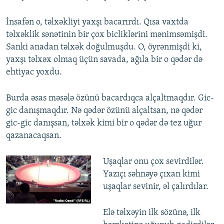
İnsafən o, təlxəkliyi yaxşı bacarırdı. Qısa vaxtda
təlxəklik sənətinin bir çox bicliklərini mənimsəmişdi.
Sanki anadan təlxək doğulmuşdu. O, öyrənmişdi ki,
yaxşı təlxəx olmaq üçün savada, ağıla bir o qədər də
ehtiyac yoxdu.
Burda əsas məsələ özünü bacardıqca alçaltmaqdır. Gic-
gic danışmaqdır. Nə qədər özünü alçaltsan, nə qədər
gic-gic danışsan, təlxək kimi bir o qədər də tez uğur
qazanacaqsan.
Uşaqlar onu çox sevirdilər.
Yazıçı səhnəyə çıxan kimi
uşaqlar sevinir, əl çalırdılar.
Elə təlxəyin ilk sözünə, ilk