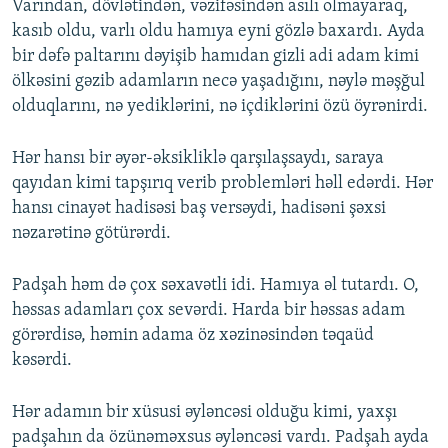
Varından, dövlətindən, vəzifəsindən asılı olmayaraq,
kasıb oldu, varlı oldu hamıya eyni gözlə baxardı. Ayda
bir dəfə paltarını dəyişib hamıdan gizli adi adam kimi
ölkəsini gəzib adamların necə yaşadığını, nəylə məşğul
olduqlarını, nə yediklərini, nə içdiklərini özü öyrənirdi.
Hər hansı bir əyər-əksikliklə qarşılaşsaydı, saraya
qayıdan kimi tapşırıq verib problemləri həll edərdi. Hər
hansı cinayət hadisəsi baş versəydi, hadisəni şəxsi
nəzarətinə götürərdi.
Padşah həm də çox səxavətli idi. Hamıya əl tutardı. O,
həssas adamları çox sevərdi. Harda bir həssas adam
görərdisə, həmin adama öz xəzinəsindən təqaüd
kəsərdi.
Hər adamın bir xüsusi əyləncəsi olduğu kimi, yaxşı
padşahın da özünəməxsus əyləncəsi vardı. Padşah ayda