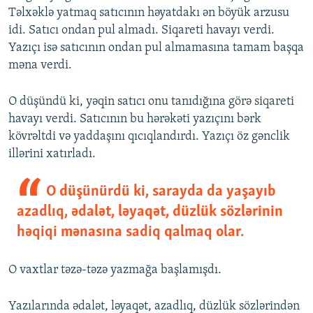
Təlxəklə yatmaq satıcının həyatdakı ən böyük arzusu
idi. Satıcı ondan pul almadı. Siqareti havayı verdi.
Yazıçı isə satıcının ondan pul almamasına tamam başqa
məna verdi.
O düşündü ki, yəqin satıcı onu tanıdığına görə siqareti
havayı verdi. Satıcının bu hərəkəti yazıçını bərk
kövrəltdi və yaddaşını qıcıqlandırdı. Yazıçı öz gənclik
illərini xatırladı.
O düşünürdü ki, sarayda da yaşayıb
azadlıq, ədalət, ləyaqət, düzlük sözlərinin
həqiqi mənasına sadiq qalmaq olar.
O vaxtlar təzə-təzə yazmağa başlamışdı.
Yazılarında ədalət, ləyaqət, azadlıq, düzlük sözlərindən