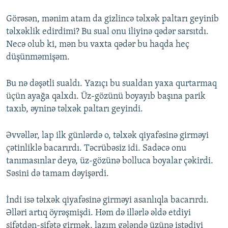
Görəsən, mənim atam da gizlincə təlxək paltarı geyinib
təlxəklik edirdimi? Bu sual onu iliyinə qədər sarsıtdı.
Necə olub ki, mən bu vaxta qədər bu haqda heç
düşünməmişəm.
Bu nə dəşətli sualdı. Yazıçı bu sualdan yaxa qurtarmaq
üçün ayağa qalxdı. Üz-gözünü boyayıb başına parik
taxıb, əyninə təlxək paltarı geyindi.
Əvvəllər, lap ilk günlərdə o, təlxək qiyafəsinə girməyi
çətinliklə bacarırdı. Təcrübəsiz idi. Sadəcə onu
tanımasınlar deyə, üz-gözünə bolluca boyalar çəkirdi.
Səsini də tamam dəyişərdi.
İndi isə təlxək qiyafəsinə girməyi asanlıqla bacarırdı.
Əlləri artıq öyrəşmişdi. Həm də illərlə əldə etdiyi
sifətdən-sifətə girmək, lazım gələndə üzünə istədiyi