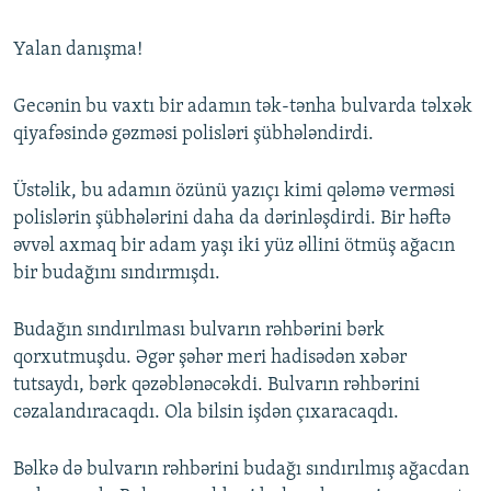
Yalan danışma!
Gecənin bu vaxtı bir adamın tək-tənha bulvarda təlxək
qiyafəsində gəzməsi polisləri şübhələndirdi.
Üstəlik, bu adamın özünü yazıçı kimi qələmə verməsi
polislərin şübhələrini daha da dərinləşdirdi. Bir həftə
əvvəl axmaq bir adam yaşı iki yüz əllini ötmüş ağacın
bir budağını sındırmışdı.
Budağın sındırılması bulvarın rəhbərini bərk
qorxutmuşdu. Əgər şəhər meri hadisədən xəbər
tutsaydı, bərk qəzəblənəcəkdi. Bulvarın rəhbərini
cəzalandıracaqdı. Ola bilsin işdən çıxaracaqdı.
Bəlkə də bulvarın rəhbərini budağı sındırılmış ağacdan