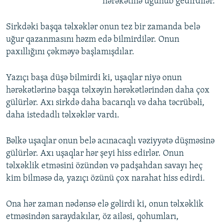
hərəkətinə uğunub gedirdilər.
Sirkdəki başqa təlxəklər onun tez bir zamanda belə
uğur qazanmasını həzm edə bilmirdilər. Onun
paxıllığını çəkməyə başlamışdılar.
Yazıçı başa düşə bilmirdi ki, uşaqlar niyə onun
hərəkətlərinə başqa təlxəyin hərəkətlərindən daha çox
gülürlər. Axı sirkdə daha bacarıqlı və daha təcrübəli,
daha istedadlı təlxəklər vardı.
Bəlkə uşaqlar onun belə acınacaqlı vəziyyətə düşməsinə
gülürlər. Axı uşaqlar hər şeyi hiss edirlər. Onun
təlxəklik etməsini özündən və padşahdan savayı heç
kim bilməsə də, yazıçı özünü çox narahat hiss edirdi.
Ona hər zaman nədənsə elə gəlirdi ki, onun təlxəklik
etməsindən saraydakılar, öz ailəsi, qohumları,