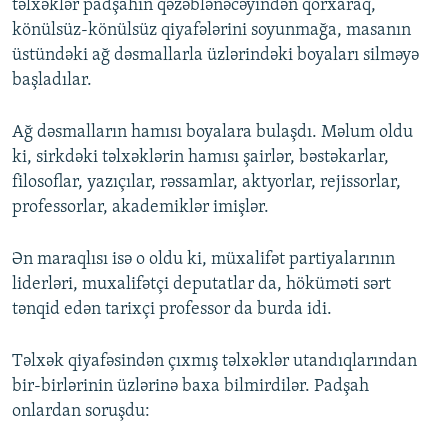
təlxəklər padşahın qəzəblənəcəyindən qorxaraq,
könülsüz-könülsüz qiyafələrini soyunmağa, masanın
üstündəki ağ dəsmallarla üzlərindəki boyaları silməyə
başladılar.
Ağ dəsmalların hamısı boyalara bulaşdı. Məlum oldu
ki, sirkdəki təlxəklərin hamısı şairlər, bəstəkarlar,
filosoflar, yazıçılar, rəssamlar, aktyorlar, rejissorlar,
professorlar, akademiklər imişlər.
Ən maraqlısı isə o oldu ki, müxalifət partiyalarının
liderləri, muxalifətçi deputatlar da, höküməti sərt
tənqid edən tarixçi professor da burda idi.
Təlxək qiyafəsindən çıxmış təlxəklər utandıqlarından
bir-birlərinin üzlərinə baxa bilmirdilər. Padşah
onlardan soruşdu: