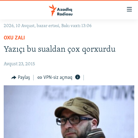
Keçid
linkləri
Əsas
2026, 10 Avqust, bazar ertəsi, Bakı vaxtı 13:06
məzmuna
GÜNDƏM
OXU ZALI
qayıt
#İZAHLA
Əsas
Yazıçı bu sualdan çox qorxurdu
KORRUPSIOMETR
naviqasiyaya
qayıt
Avqust 23, 2015
#ƏSLINDƏ
Axtarışa
FƏRQƏ BAX
Paylaş
VPN-siz açmaq
keç
QANUNI DOĞRU
ARAŞDIRMA
MULTIMEDIA
RADIO ARXIV
VIDEO
HAQQIMIZDA
FOTOQALEREYA
OXU ZALI