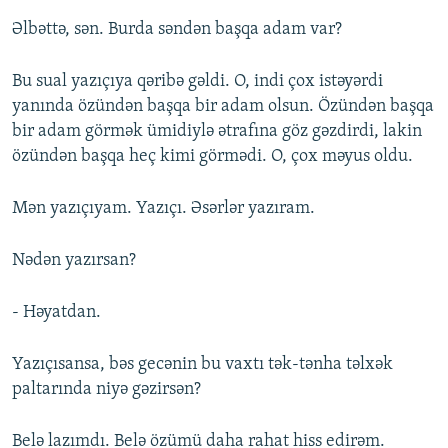
Əlbəttə, sən. Burda səndən başqa adam var?
Bu sual yazıçıya qəribə gəldi. O, indi çox istəyərdi
yanında özündən başqa bir adam olsun. Özündən başqa
bir adam görmək ümidiylə ətrafına göz gəzdirdi, lakin
özündən başqa heç kimi görmədi. O, çox məyus oldu.
Mən yazıçıyam. Yazıçı. Əsərlər yazıram.
Nədən yazırsan?
- Həyatdan.
Yazıçısansa, bəs gecənin bu vaxtı tək-tənha təlxək
paltarında niyə gəzirsən?
Belə lazımdı. Belə özümü daha rahat hiss edirəm.