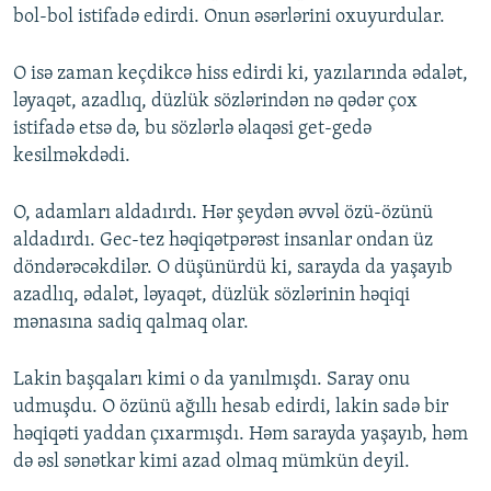
bol-bol istifadə edirdi. Onun əsərlərini oxuyurdular.
O isə zaman keçdikcə hiss edirdi ki, yazılarında ədalət,
ləyaqət, azadlıq, düzlük sözlərindən nə qədər çox
istifadə etsə də, bu sözlərlə əlaqəsi get-gedə
kesilməkdədi.
O, adamları aldadırdı. Hər şeydən əvvəl özü-özünü
aldadırdı. Gec-tez həqiqətpərəst insanlar ondan üz
döndərəcəkdilər. O düşünürdü ki, sarayda da yaşayıb
azadlıq, ədalət, ləyaqət, düzlük sözlərinin həqiqi
mənasına sadiq qalmaq olar.
Lakin başqaları kimi o da yanılmışdı. Saray onu
udmuşdu. O özünü ağıllı hesab edirdi, lakin sadə bir
həqiqəti yaddan çıxarmışdı. Həm sarayda yaşayıb, həm
də əsl sənətkar kimi azad olmaq mümkün deyil.