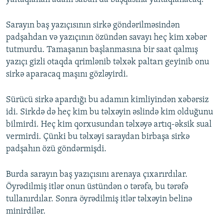
Sarayın baş yazıçısının sirkə göndərilməsindən
padşahdan və yazıçının özündən savayı heç kim xəbər
tutmurdu. Tamaşanın başlanmasına bir saat qalmış
yazıçı gizli otaqda qrimlənib təlxək paltarı geyinib onu
sirkə aparacaq maşını gözləyirdi.
Sürücü sirkə apardığı bu adamın kimliyindən xəbərsiz
idi. Sirkdə də heç kim bu təlxəyin əslində kim olduğunu
bilmirdi. Heç kim qorxusundan təlxəyə artıq-əksik sual
vermirdi. Çünki bu təlxəyi saraydan birbaşa sirkə
padşahın özü göndərmişdi.
Burda sarayın baş yazıçısını arenaya çıxarırdılar.
Öyrədilmiş itlər onun üstündən o tərəfə, bu tərəfə
tullanırdılar. Sonra öyrədilmiş itlər təlxəyin belinə
minirdilər.