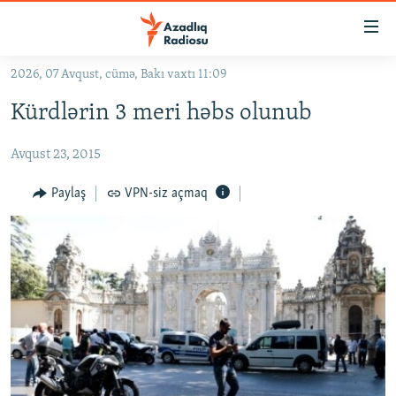
Keçid
linkləri
Əsas
2026, 07 Avqust, cümə, Bakı vaxtı 11:09
məzmuna
GÜNDƏM
Kürdlərin 3 meri həbs olunub
qayıt
#İZAHLA
Əsas
Avqust 23, 2015
KORRUPSIOMETR
naviqasiyaya
qayıt
#ƏSLINDƏ
Paylaş
VPN-siz açmaq
Axtarışa
FƏRQƏ BAX
keç
QANUNI DOĞRU
ARAŞDIRMA
MULTIMEDIA
RADIO ARXIV
VIDEO
HAQQIMIZDA
FOTOQALEREYA
OXU ZALI