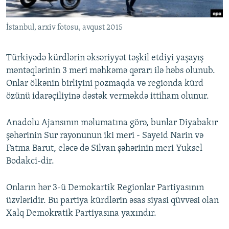
İNFOQRAFIKA
AZƏRBAYCAN ƏDƏBIYYATI KITABXANASI
MISSIYAMIZ
BIZI IZLƏ
İstanbul, arxiv fotosu, avqust 2015
KARIKATURA
İSLAM VƏ DEMOKRATIYA
PEŞƏ ETIKASI VƏ JURNALISTIKA STANDARTLARIMIZ
İZ - MƏDƏNIYYƏT PROQRAMI
MATERIALLARIMIZDAN ISTIFADƏ
Türkiyədə kürdlərin əksəriyyət təşkil etdiyi yaşayış
AZADLIQRADIOSU MOBIL TELEFONUNUZDA
RFE/RL-in bütün saytları
məntəqlərinin 3 meri məhkəmə qərarı ilə həbs olunub.
Onlar ölkənin birliyini pozmaqda və regionda kürd
BIZIMLƏ ƏLAQƏ
özünü idarəçiliyinə dəstək verməkdə ittiham olunur.
XƏBƏR BÜLLETENLƏRIMIZ
Anadolu Ajansının məlumatına görə, bunlar Diyabakır
şəhərinin Sur rayonunun iki meri - Sayeid Narin və
Fatma Barut, eləcə də Silvan şəhərinin meri Yuksel
Bodakci-dir.
Onların hər 3-ü Demokartik Regionlar Partiyasının
üzvləridir. Bu partiya kürdlərin əsas siyasi qüvvəsi olan
Xalq Demokratik Partiyasına yaxındır.