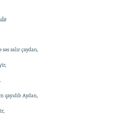
adə
 səs salır çaydan,
ir,
.
ım qayıdıb Aydan,
ir,