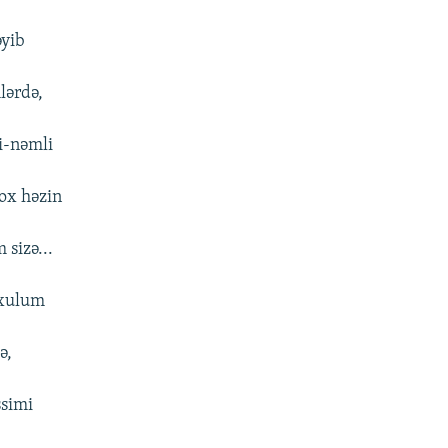
əyib
lərdə,
i-nəmli
çox həzin
sizə...
oxulum
ə,
ssimi