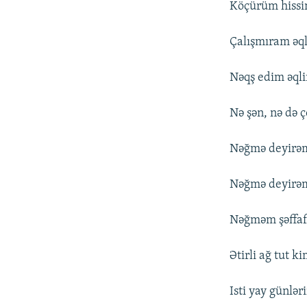
Köçürüm hissin
Çalışmıram əq
Nəqş edim əqlin
Nə şən, nə də 
Nəğmə deyirəm
Nəğmə deyirəm 
Nəğməm şəffaf,
Ətirli ağ tut ki
Isti yay günlər