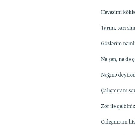
Həvəsimi kökl
Tarım, sarı sim
Gözlərim nəml
Nə şən, nə də 
Nəğmə deyirəm 
Çalışmıram s
Zor ilə qəlbiniz
Çalışmıram hi