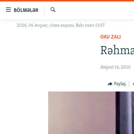
Keçid
BÖLMƏLƏR
linkləri
Axtar
Əsas
2026, 06 Avqust, cümə axşamı, Bakı vaxtı 13:57
GÜNDƏM
məzmuna
OXU ZALI
#İZAHLA
qayıt
Əsas
Rəhman
KORRUPSIOMETR
naviqasiyaya
#ƏSLINDƏ
qayıt
Avqust 14, 2015
Axtarışa
FƏRQƏ BAX
keç
QANUNI DOĞRU
Paylaş
ARAŞDIRMA
MULTIMEDIA
RADIO ARXIV
VIDEO
HAQQIMIZDA
FOTOQALEREYA
OXU ZALI