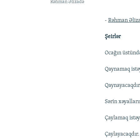
Rəhman Əlizadə
-
Rəhman Əliz
Şeirlər
Ocağın üstündə
Qaynamaq istəy
Qaynayacaqdır
Sərin xəyallar
Çaylamaq istəy
Çaylayacaqdır.