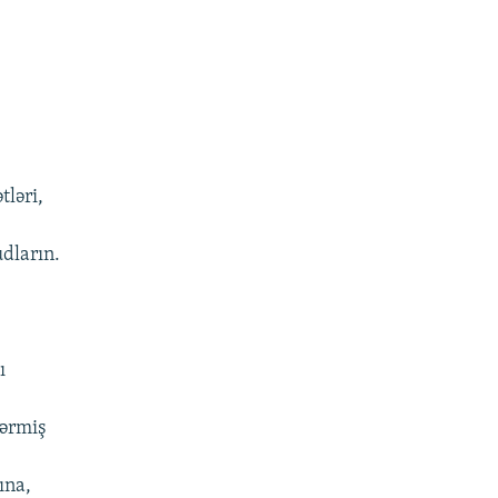
tləri,
udların.
ı
pərmiş
ına,