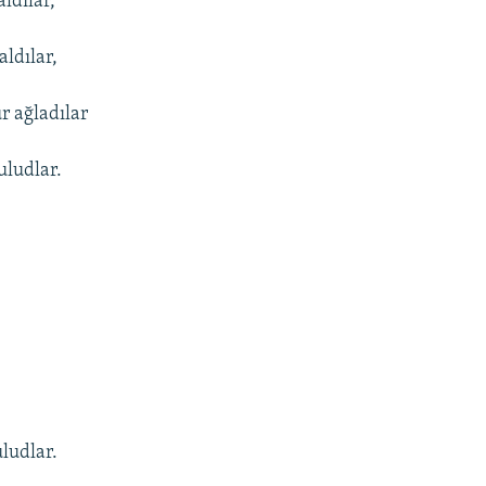
ldılar,
aldılar,
 ağladılar
uludlar.
ludlar.