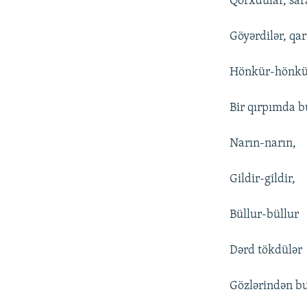
Qorxdular, sara
Göyərdilər, qar
Hönkür-hönkür
Bir qırpımda b
Narın-narın,
Gildir-gildir,
Büllur-büllur
Dərd tökdülər
Gözlərindən bu