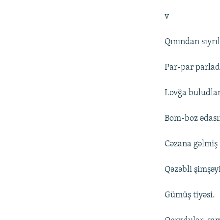
v
Qınından sıyrı
Par-par parlad
Lovğa buludla
Bom-boz ədas
Cəzana gəlmiş
Qəzəbli şimşəy
Gümüş tiyəsi.