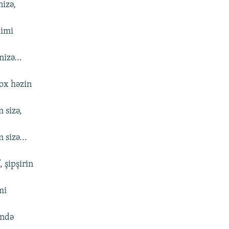
izə,
limi
izə...
çox həzin
 sizə,
sizə...
 şipşirin
mi
ində