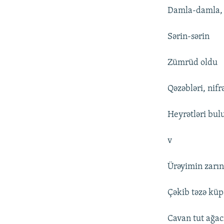
Damla-damla,
Sərin-sərin
Zümrüd oldu
Qəzəbləri, nifrə
Heyrətləri bul
v
Ürəyimin zarın
Çəkib təzə kü
Cavan tut ağac