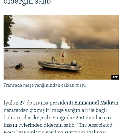
didərgin salıb
Fransada meşə yanğınından qalxan tüstü
İyulun 27-də Fransa prezidenti
Emmanuel Makron
nəzarətdən çıxmış iri meşə yanğınları ilə bağlı
böhran iclası keçirib. Yanğınlar 250 mindən çox
insanı evlərindən didərgin salıb. "The Associated
Press" yanğınların yayılma sürətinin azalması