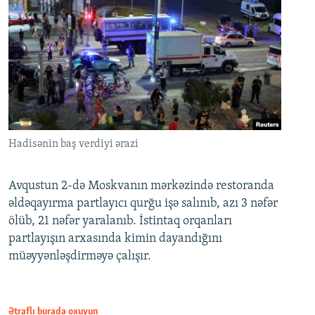
Hadisənin baş verdiyi ərazi
Avqustun 2-də Moskvanın mərkəzində restoranda
əldəqayırma partlayıcı qurğu işə salınıb, azı 3 nəfər
ölüb, 21 nəfər yaralanıb. İstintaq orqanları
partlayışın arxasında kimin dayandığını
müəyyənləşdirməyə çalışır.
Ətraflı burada oxuyun