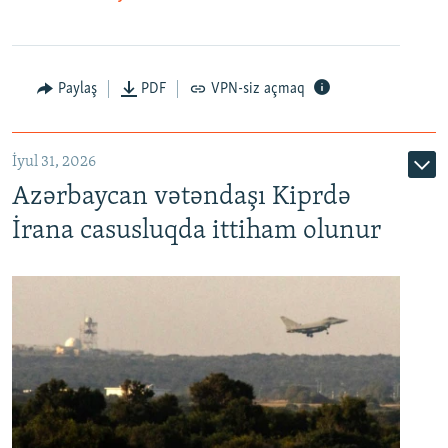
Paylaş
PDF
VPN-siz açmaq
İyul 31, 2026
Azərbaycan vətəndaşı Kiprdə
İrana casusluqda ittiham olunur