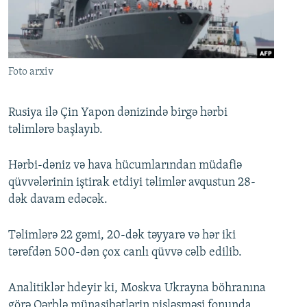
İNFOQRAFIKA
AZƏRBAYCAN ƏDƏBIYYATI KITABXANASI
MISSIYAMIZ
BIZI IZLƏ
KARIKATURA
İSLAM VƏ DEMOKRATIYA
PEŞƏ ETIKASI VƏ JURNALISTIKA STANDARTLARIMIZ
İZ - MƏDƏNIYYƏT PROQRAMI
MATERIALLARIMIZDAN ISTIFADƏ
Foto arxiv
AZADLIQRADIOSU MOBIL TELEFONUNUZDA
RFE/RL-in bütün saytları
BIZIMLƏ ƏLAQƏ
Rusiya ilə Çin Yapon dənizində birgə hərbi
təlimlərə başlayıb.
XƏBƏR BÜLLETENLƏRIMIZ
Hərbi-dəniz və hava hücumlarından müdafiə
qüvvələrinin iştirak etdiyi təlimlər avqustun 28-
dək davam edəcək.
Təlimlərə 22 gəmi, 20-dək təyyarə və hər iki
tərəfdən 500-dən çox canlı qüvvə cəlb edilib.
Analitiklər hdeyir ki, Moskva Ukrayna böhranına
görə Qərblə münasibətlərin pisləşməsi fonunda