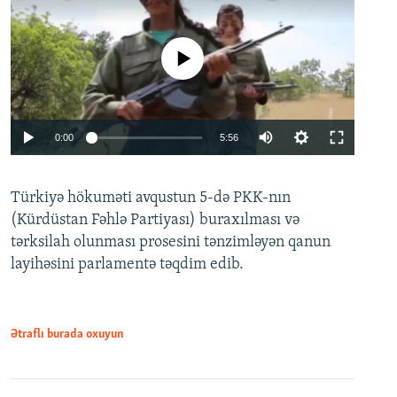
No media source currently available
Auto
0:00
5:56
240p
Türkiyə hökuməti avqustun 5-də PKK-nın
360p
(Kürdüstan Fəhlə Partiyası) buraxılması və
480p
Auto
240p
360p
480p
tərksilah olunması prosesini tənzimləyən qanun
720p
layihəsini parlamentə təqdim edib.
720p
1080p
1080p
Ətraflı burada oxuyun