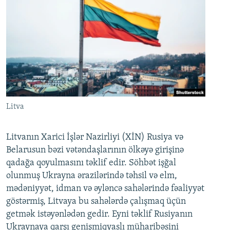
Litva
Litvanın Xarici İşlər Nazirliyi (XİN) Rusiya və
Belarusun bəzi vətəndaşlarının ölkəyə girişinə
qadağa qoyulmasını təklif edir. Söhbət işğal
olunmuş Ukrayna ərazilərində təhsil və elm,
mədəniyyət, idman və əyləncə sahələrində fəaliyyət
göstərmiş, Litvaya bu sahələrdə çalışmaq üçün
getmək istəyənlədən gedir. Eyni təklif Rusiyanın
Ukraynaya qarşı genişmiqyaslı müharibəsini