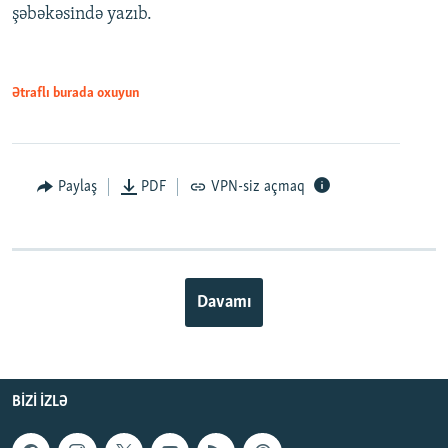
şəbəkəsində yazıb.
Ətraflı burada oxuyun
Paylaş
PDF
VPN-siz açmaq
Davamı
BIZI IZLƏ