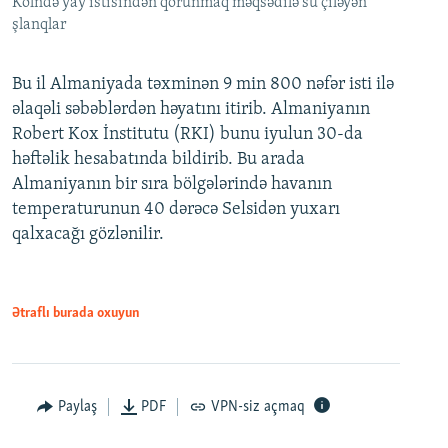
Kölndə yay istisindən qorunmaq məqsədilə su çiləyən
şlanqlar
Bu il Almaniyada təxminən 9 min 800 nəfər isti ilə
əlaqəli səbəblərdən həyatını itirib. Almaniyanın
Robert Kox İnstitutu (RKI) bunu iyulun 30-da
həftəlik hesabatında bildirib. Bu arada
Almaniyanın bir sıra bölgələrində havanın
temperaturunun 40 dərəcə Selsidən yuxarı
qalxacağı gözlənilir.
Ətraflı burada oxuyun
Paylaş
PDF
VPN-siz açmaq