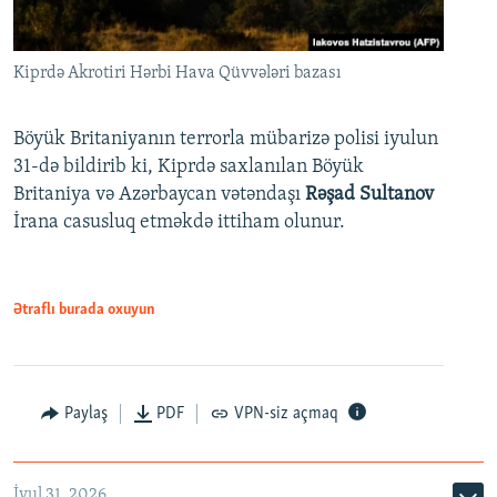
Kiprdə Akrotiri Hərbi Hava Qüvvələri bazası
Böyük Britaniyanın terrorla mübarizə polisi iyulun
31-də bildirib ki, Kiprdə saxlanılan Böyük
Britaniya və Azərbaycan vətəndaşı
Rəşad Sultanov
İrana casusluq etməkdə ittiham olunur.
Ətraflı burada oxuyun
Paylaş
PDF
VPN-siz açmaq
İyul 31, 2026