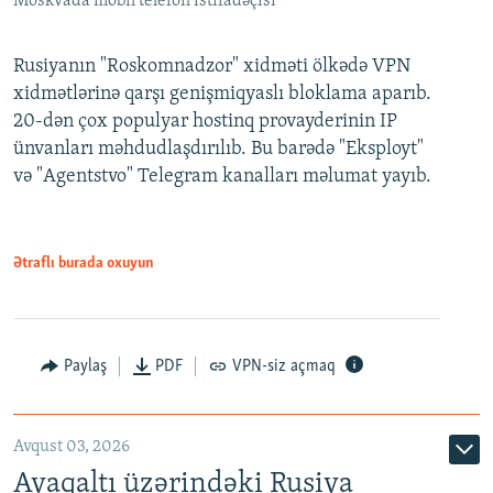
Moskvada mobil telefon istifadəçisi
Rusiyanın "Roskomnadzor" xidməti ölkədə VPN
xidmətlərinə qarşı genişmiqyaslı bloklama aparıb.
20-dən çox populyar hostinq provayderinin IP
ünvanları məhdudlaşdırılıb. Bu barədə "Eksployt"
və "Agentstvo" Telegram kanalları məlumat yayıb.
Ətraflı burada oxuyun
Paylaş
PDF
VPN-siz açmaq
Avqust 03, 2026
Ayaqaltı üzərindəki Rusiya