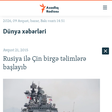
Keçid
linkləri
Əsas
2026, 09 Avqust, bazar, Bakı vaxtı 14:51
məzmuna
GÜNDƏM
Dünya xəbərləri
qayıt
#İZAHLA
Əsas
KORRUPSIOMETR
naviqasiyaya
Avqust 21, 2015
qayıt
#ƏSLINDƏ
Axtarışa
Rusiya ilə Çin birgə təlimlərə
FƏRQƏ BAX
keç
başlayıb
QANUNI DOĞRU
ARAŞDIRMA
MULTIMEDIA
RADIO ARXIV
VIDEO
HAQQIMIZDA
FOTOQALEREYA
OXU ZALI