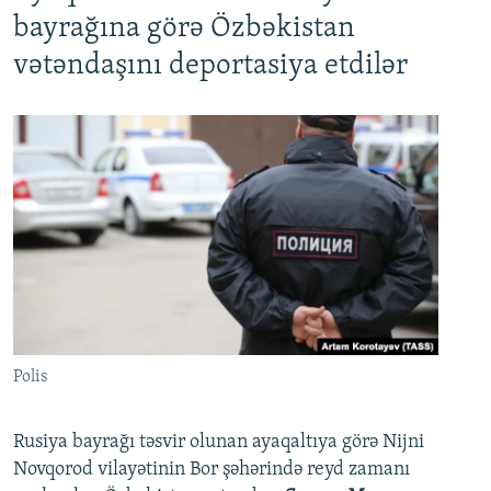
bayrağına görə Özbəkistan
vətəndaşını deportasiya etdilər
Polis
Rusiya bayrağı təsvir olunan ayaqaltıya görə Nijni
Novqorod vilayətinin Bor şəhərində reyd zamanı