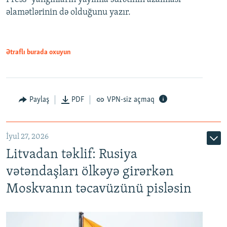
əlamətlərinin də olduğunu yazır.
Ətraflı burada oxuyun
Paylaş
PDF
VPN-siz açmaq
İyul 27, 2026
Litvadan təklif: Rusiya
vətəndaşları ölkəyə girərkən
Moskvanın təcavüzünü pisləsin