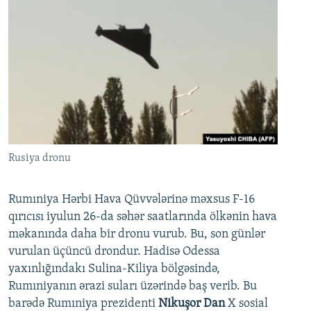
Rusiya dronu
Rumıniya Hərbi Hava Qüvvələrinə məxsus F-16
qırıcısı iyulun 26-da səhər saatlarında ölkənin hava
məkanında daha bir dronu vurub. Bu, son günlər
vurulan üçüncü drondur. Hadisə Odessa
yaxınlığındakı Sulina-Kiliya bölgəsində,
Rumıniyanın ərazi suları üzərində baş verib. Bu
barədə Rumıniya prezidenti
Nikuşor Dan
X sosial