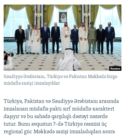
Səudiyyə Ərəbistanı, Türkiyə və Pakistan Məkkədə birgə
müdafiə sazişi imzalayıblar
Türkiyə, Pakistan və Səudiyyə Ərəbistanı arasında
imzalanan müdafiə paktı sırf müdafiə xarakteri
daşıyır və bu sahədə qarşılıqlı dəstəyi nəzərdə
tutur. Bunu avqustun 7-də Türkiyə rəsmisi üç
regional güc Məkkədə sazişi imzaladıqdan sonra