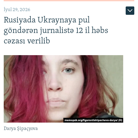
İyul 29, 2026
Rusiyada Ukraynaya pul
göndərən jurnalistə 12 il həbs
cəzası verilib
Darya Şipaçyova