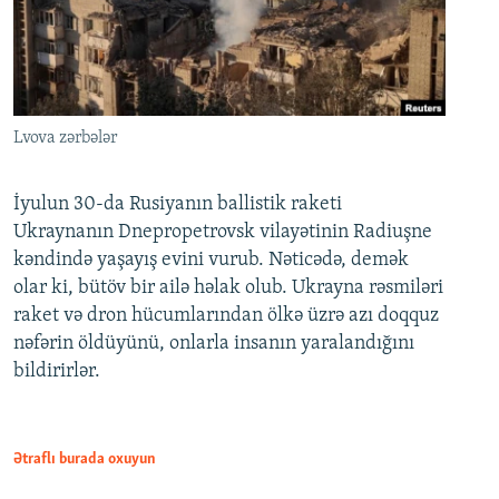
Lvova zərbələr
İyulun 30-da Rusiyanın ballistik raketi
Ukraynanın Dnepropetrovsk vilayətinin Radiuşne
kəndində yaşayış evini vurub. Nəticədə, demək
olar ki, bütöv bir ailə həlak olub. Ukrayna rəsmiləri
raket və dron hücumlarından ölkə üzrə azı doqquz
nəfərin öldüyünü, onlarla insanın yaralandığını
bildirirlər.
Ətraflı burada oxuyun