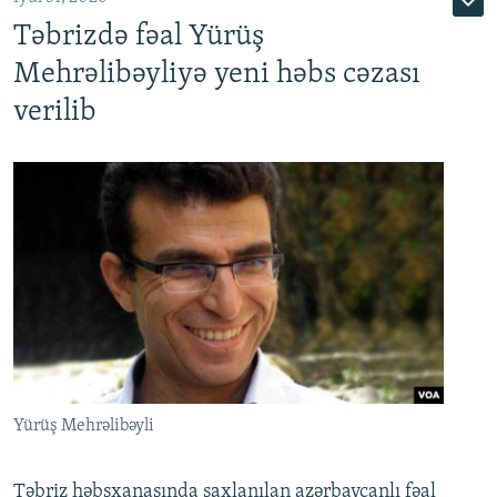
Təbrizdə fəal Yürüş
Mehrəlibəyliyə yeni həbs cəzası
verilib
Yürüş Mehrəlibəyli
Təbriz həbsxanasında saxlanılan azərbaycanlı fəal