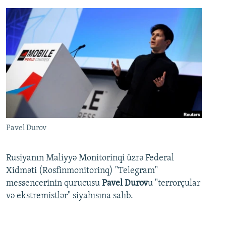
Pavel Durov
Rusiyanın Maliyyə Monitorinqi üzrə Federal
Xidməti (Rosfinmonitorinq) "Telegram"
messencerinin qurucusu
Pavel Durov
u "terrorçular
və ekstremistlər" siyahısına salıb.