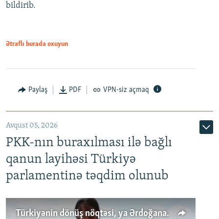
bildirib.
Ətraflı burada oxuyun
Paylaş
PDF
VPN-siz açmaq
Avqust 05, 2026
PKK-nın buraxılması ilə bağlı
qanun layihəsi Türkiyə
parlamentinə təqdim olunub
Türkiyənin dönüş nöqtəsi, ya Ərdoğana üçüncü şans: PKK ilə qəfil barışıq nə deməkdir?