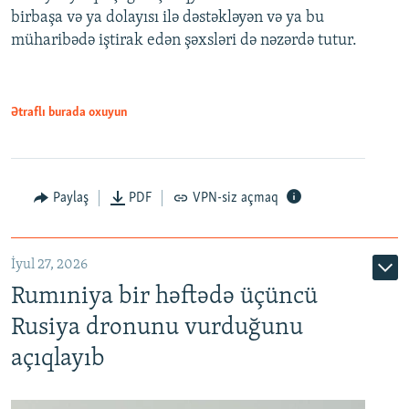
birbaşa və ya dolayısı ilə dəstəkləyən və ya bu
müharibədə iştirak edən şəxsləri də nəzərdə tutur.
Ətraflı burada oxuyun
Paylaş
PDF
VPN-siz açmaq
İyul 27, 2026
Rumıniya bir həftədə üçüncü
Rusiya dronunu vurduğunu
açıqlayıb