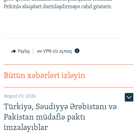
Pekinlə əlaqələri dərinləşdirməyə cəhd göstərir.
Paylaş
VPN-siz açmaq
Bütün xəbərləri izləyin
Avqust 07, 2026
Türkiyə, Səudiyyə Ərəbistanı və
Pakistan müdafiə paktı
imzalayıblar