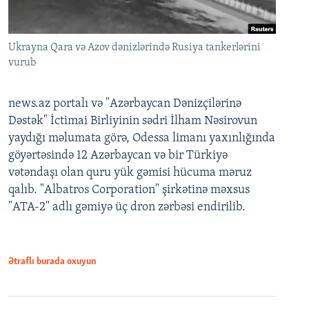
Ukrayna Qara və Azov dənizlərində Rusiya tankerlərini
vurub
news.az portalı və "Azərbaycan Dənizçilərinə
Dəstək" İctimai Birliyinin sədri İlham Nəsirovun
yaydığı məlumata görə, Odessa limanı yaxınlığında
göyərtəsində 12 Azərbaycan və bir Türkiyə
vətəndaşı olan quru yük gəmisi hücuma məruz
qalıb. "Albatros Corporation" şirkətinə məxsus
"ATA-2" adlı gəmiyə üç dron zərbəsi endirilib.
Ətraflı burada oxuyun