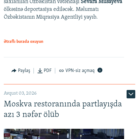
saxlanılan Özbəkistan vətəndaşı
Sevara Musayeva
ölkəsinə deportasiya ediləcək. Məlumatı
Özbəkistanın Miqrasiya Agentliyi yayıb.
Ətraflı burada oxuyun
Paylaş
PDF
VPN-siz açmaq
Avqust 03, 2026
Moskva restoranında partlayışda
azı 3 nəfər ölüb