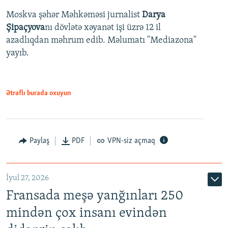
Moskva şəhər Məhkəməsi jurnalist
Darya
Şipaçyova
nı dövlətə xəyanət işi üzrə 12 il
azadlıqdan məhrum edib. Məlumatı "Mediazona"
yayıb.
Ətraflı burada oxuyun
Paylaş
PDF
VPN-siz açmaq
İyul 27, 2026
Fransada meşə yanğınları 250
mindən çox insanı evindən