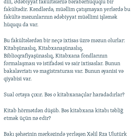
dili, Ədəbiyyat fakültələrilə bərabərhüquqlu bir
fakültədir. Kəndlərdə, müəllim çatışmayan yerlərdə bu
fakültə məzunlarının ədəbiyyat müəllimi işləmək
hüququ da var.
Bu fakültələrdən bir neçə ixtisas üzrə məzun olurlar:
Kitabşünaslıq, Kitabxanaşünaslıq,
Biblioqrafiyaşünaslıq, Kitabxana fondlarının
formalaşması və istifadəsi və sair ixtisaslar. Bunun
bakalavriatı və magistraturası var. Bunun əyanisi və
qiyabisi var.
Sual ortaya çıxır. Bəs o kitabxanaçılar haradadırlar?
Kitab hörmətdən düşüb. Bəs kitabxana kitabı təbliğ
etmək üçün nə edir?
Bakı şəhərinin mərkəzində yerləşən Xəlil Rza Ulutürk