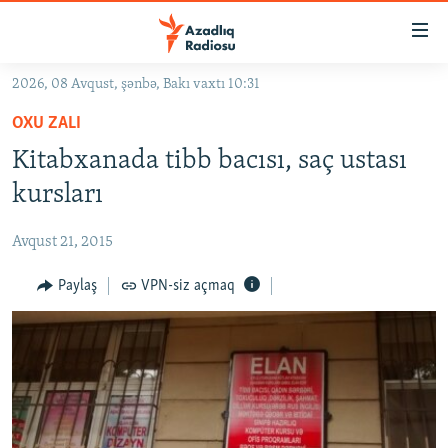
Keçid
linkləri
Əsas
2026, 08 Avqust, şənbə, Bakı vaxtı 10:31
məzmuna
GÜNDƏM
OXU ZALI
qayıt
#İZAHLA
Əsas
Kitabxanada tibb bacısı, saç ustası
KORRUPSIOMETR
naviqasiyaya
kursları
qayıt
#ƏSLINDƏ
Axtarışa
Avqust 21, 2015
FƏRQƏ BAX
keç
QANUNI DOĞRU
Paylaş
VPN-siz açmaq
ARAŞDIRMA
MULTIMEDIA
RADIO ARXIV
VIDEO
HAQQIMIZDA
FOTOQALEREYA
OXU ZALI