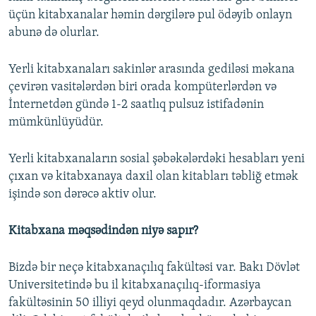
üçün kitabxanalar həmin dərgilərə pul ödəyib onlayn
abunə də olurlar.
Yerli kitabxanaları sakinlər arasında gediləsi məkana
çevirən vasitələrdən biri orada kompüterlərdən və
İnternetdən gündə 1-2 saatlıq pulsuz istifadənin
mümkünlüyüdür.
Yerli kitabxanaların sosial şəbəkələrdəki hesabları yeni
çıxan və kitabxanaya daxil olan kitabları təbliğ etmək
işində son dərəcə aktiv olur.
Kitabxana məqsədindən niyə sapır?
Bizdə bir neçə kitabxanaçılıq fakültəsi var. Bakı Dövlət
Universitetində bu il kitabxanaçılıq-iformasiya
fakültəsinin 50 illiyi qeyd olunmaqdadır. Azərbaycan