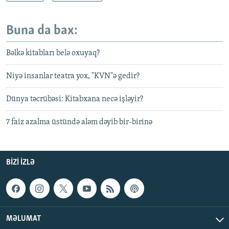
Buna da bax:
Bəlkə kitabları belə oxuyaq?
Niyə insanlar teatra yox, "KVN"ə gedir?
Dünya təcrübəsi: Kitabxana necə işləyir?
7 faiz azalma üstündə aləm dəyib bir-birinə
BIZI IZLƏ
MƏLUMAT