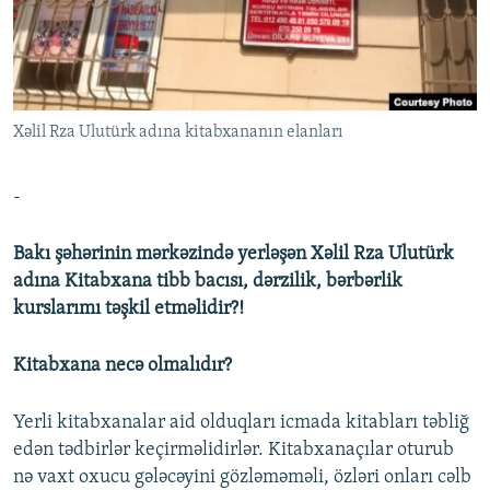
İNFOQRAFIKA
AZƏRBAYCAN ƏDƏBIYYATI KITABXANASI
MISSIYAMIZ
BIZI IZLƏ
KARIKATURA
İSLAM VƏ DEMOKRATIYA
PEŞƏ ETIKASI VƏ JURNALISTIKA STANDARTLARIMIZ
İZ - MƏDƏNIYYƏT PROQRAMI
MATERIALLARIMIZDAN ISTIFADƏ
Xəlil Rza Ulutürk adına kitabxananın elanları
AZADLIQRADIOSU MOBIL TELEFONUNUZDA
RFE/RL-in bütün saytları
BIZIMLƏ ƏLAQƏ
-
XƏBƏR BÜLLETENLƏRIMIZ
Bakı şəhərinin mərkəzində yerləşən Xəlil Rza Ulutürk
adına Kitabxana tibb bacısı, dərzilik, bərbərlik
kurslarımı təşkil etməlidir?!
Kitabxana necə olmalıdır?
Yerli kitabxanalar aid olduqları icmada kitabları təbliğ
edən tədbirlər keçirməlidirlər. Kitabxanaçılar oturub
nə vaxt oxucu gələcəyini gözləməməli, özləri onları cəlb