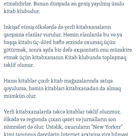
etməlidirlər. Bunun dünyada ən geniş yayılmış üsulu
kitab klubudur.
İnkişaf etmiş ölkələrdə də yerli kitabxanaların
qarşısına elanlar vurulur. Həmin elanlarda bu və ya
başqa kitabı üç-dörd həftə ərzində oxumaq üçün
götürmək, sonra ayda bir dəfə axşamüstü onu müzakirə
etmək üçün kitabxananın Kitab klubunda toplaşmaq
təklif olunur.
Hansı kitablar çıxıb kitab mağazalarında satışa
qoyulursa, həmin kitabları kitabxanadan da almaq
mümkün olur.
Yerli kitabxanalarda təkcə kitablar təklif olunmur,
ölkədə və regionda çıxan qəzet və jurnalların son
nömrələri də olur. Üstəlik, oxucuların "New Yorker"
kimi tanınmış dərgilərin İnternet arxivinə girə bilməsi