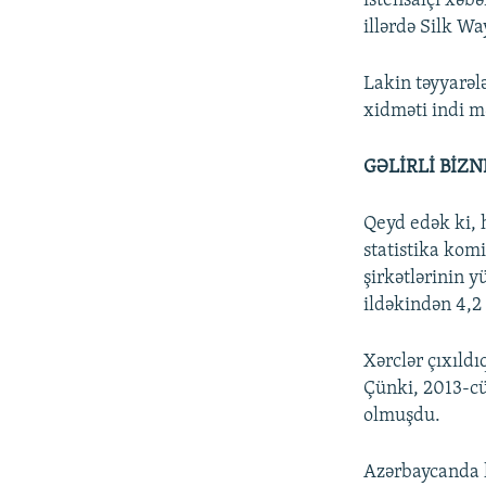
istehsalçı xəbə
illərdə Silk Wa
Lakin təyyarələ
xidməti indi mə
GƏLİRLİ BİZN
Qeyd edək ki, 
statistika kom
şirkətlərinin 
ildəkindən 4,2 
Xərclər çıxıld
Çünki, 2013-cü
olmuşdu.
Azərbaycanda k