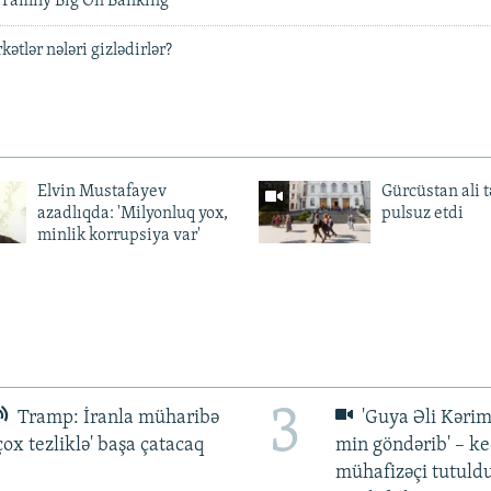
t Family Big On Banking
ətlər nələri gizlədirlər?
Elvin Mustafayev
Gürcüstan ali t
azadlıqda: 'Milyonluq yox,
pulsuz etdi
minlik korrupsiya var'
3
Tramp: İranla müharibə
'Guya Əli Kərim
çox tezliklə' başa çatacaq
min göndərib' – k
mühafizəçi tutuld