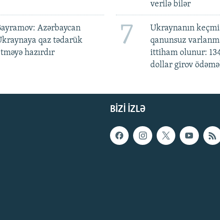
verilə bilər
7
Bayramov: Azərbaycan
Ukraynanın keçmiş
Ukraynaya qaz tədarük
qanunsuz varlan
tməyə hazırdır
ittiham olunur: 13
dollar girov ödəmə
BIZI IZLƏ