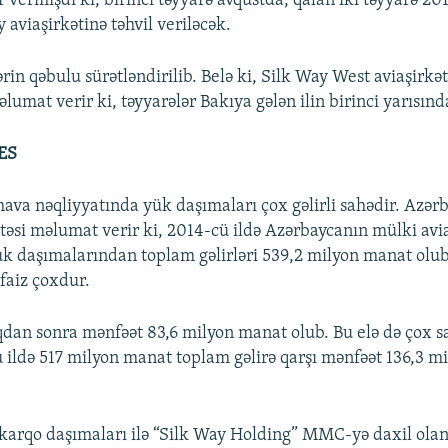
r vermişdi ki, birinci təyyarə avqustda, qalan iki təyyarə 20
y aviaşirkətinə təhvil veriləcək.
rin qəbulu sürətləndirilib. Belə ki, Silk Way West aviaşirk
lumat verir ki, təyyarələr Bakıya gələn ilin birinci yarısında
ES
hava nəqliyyatında yük daşımaları çox gəlirli sahədir. Azər
itəsi məlumat verir ki, 2014-cü ildə Azərbaycanın mülki avi
yük daşımalarından toplam gəlirləri 539,2 milyon manat olub
faiz çoxdur.
ıqdan sonra mənfəət 83,6 milyon manat olub. Bu elə də çox s
 ildə 517 milyon manat toplam gəlirə qarşı mənfəət 136,3 m
arqo daşımaları ilə “Silk Way Holding” MMC-yə daxil olan i