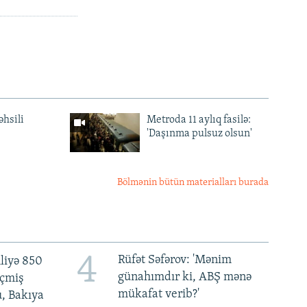
əhsili
Metroda 11 aylıq fasilə:
'Daşınma pulsuz olsun'
Bölmənin bütün materialları burada
4
Rüfət Səfərov: 'Mənim
liyə 850
günahımdır ki, ABŞ mənə
eçmiş
mükafat verib?'
u, Bakıya