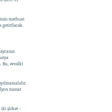
16-2017-ci
ətinin mətbuat
 gətiriləcək.
baycanın
asiya
. Bu, əvvəlki
ayılmamalıdır.
ilyon manat
ki şirkət -