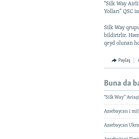
“Silk Way Airl
Yolları” QSC is
Silk Way qrupu
bildirirlir. Hə
qeyd olunan hol
Paylaş
Buna da b
“Silk Way” Aviaş
Azərbaycan 1 mil
Azərbaycan Ukray