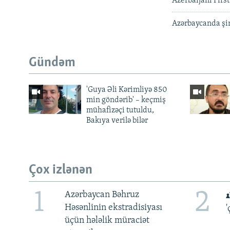
Azerbaijani Firs
Azərbaycanda şirk
Gündəm
'Guya Əli Kərimliyə 850
min göndərib' – keçmiş
mühafizəçi tutuldu,
Bakıya verilə bilər
Çox izlənən
1
2
Azərbaycan Bəhruz
Həsənlinin ekstradisiyası
'
üçün hələlik müraciət