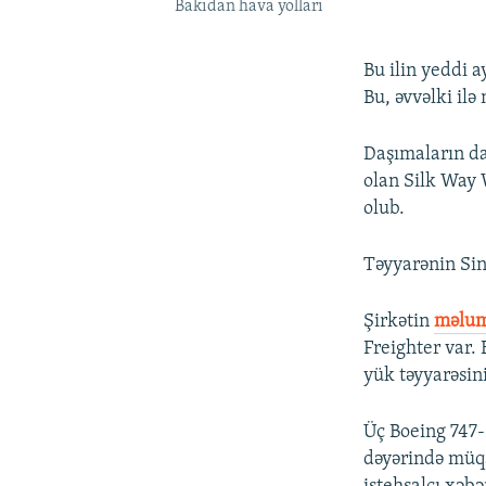
Bakıdan hava yolları
Bu ilin yeddi a
Bu, əvvəlki ilə
Daşımaların dah
olan Silk Way 
olub.
Təyyarənin Sin
Şirkətin
məlum
Freighter var.
yük təyyarəsini
Üç Boeing 747-8
dəyərində müqa