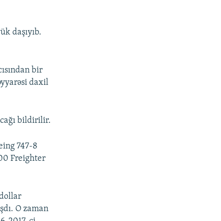
yük daşıyıb.
cısından bir
yyarəsi daxil
ğı bildirilir.
eing 747-8
00 Freighter
dollar
ışdı. O zaman