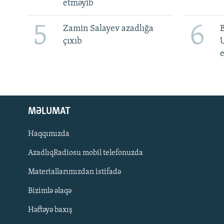
etməyib
5
6
Zamin Salayev azadlığa
çıxıb
e
MƏLUMAT
Haqqımızda
AzadlıqRadiosu mobil telefonuzda
Materiallarımızdan istifadə
BIZI IZLƏ
Bizimlə əlaqə
Həftəyə baxış