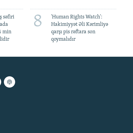
8
 səfiri
'Human Rights Watch':
mada
Hakimiyyət Əli Kərimliyə
4 min
qarşı pis rəftara son
lidir
qoymalıdır