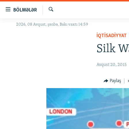
Keçid
BÖLMƏLƏR
linkləri
Axtar
Əsas
2026, 08 Avqust, şənbə, Bakı vaxtı 14:59
GÜNDƏM
məzmuna
İQTISADIYYAT
#İZAHLA
qayıt
Əsas
Silk W
KORRUPSIOMETR
naviqasiyaya
#ƏSLINDƏ
qayıt
Avqust 20, 2015
Axtarışa
FƏRQƏ BAX
keç
QANUNI DOĞRU
Paylaş
ARAŞDIRMA
MULTIMEDIA
RADIO ARXIV
VIDEO
HAQQIMIZDA
FOTOQALEREYA
OXU ZALI