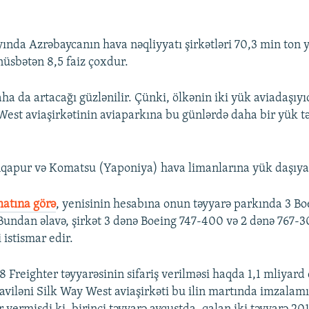
yında Azrəbaycanın hava nəqliyyatı şirkətləri 70,3 min ton 
 nüsbətən 8,5 faiz çoxdur.
a da artacağı güzlənilir. Çünki, ölkənin iki yük aviadaşıyı
West aviaşirkətinin aviaparkına bu günlərdə daha bir yük tə
qapur və Komatsu (Yaponiya) hava limanlarına yük daşıyaca
atına görə
, yenisinin hesabına onun təyyarə parkında 3 Bo
 Bundan əlavə, şirkət 3 dənə Boeing 747-400 və 2 dənə 767-3
 istismar edir.
 Freighter təyyarəsinin sifariş verilməsi haqda 1,1 mliyard 
viləni Silk Way West aviaşirkəti bu ilin martında imzalam