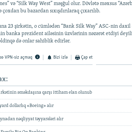
ines” və “Silk Way West” məşğul olur. Dövlətə məxsus “Azə
ə çoxdan bu bazardan sıxışdırılaraq çıxarılıb.
na 23 şirkətin, o cümlədən “Bank Silk Way” ASC-nin daxil
min banka prezident ailəsinin üzvlərinin nəzərət etdiyi deyili
dinqə də onlar sahiblik edirlər.
VPN-siz açmaq
Bizi izlə
Çap et
ax:
irkətinin əməkdaşına qarşı ittiham elan olunub
yard dollarlıq «Boeing» alır
nadan nəqliyyat təyyarələri alır