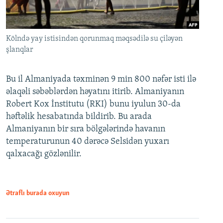
Kölndə yay istisindən qorunmaq məqsədilə su çiləyən
şlanqlar
Bu il Almaniyada təxminən 9 min 800 nəfər isti ilə
əlaqəli səbəblərdən həyatını itirib. Almaniyanın
Robert Kox İnstitutu (RKI) bunu iyulun 30-da
həftəlik hesabatında bildirib. Bu arada
Almaniyanın bir sıra bölgələrində havanın
temperaturunun 40 dərəcə Selsidən yuxarı
qalxacağı gözlənilir.
Ətraflı burada oxuyun