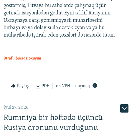
göstərmiş, Litvaya bu sahələrdə çalışmaq üçün
getmək istəyənlədən gedir. Eyni təklif Rusiyanın
Ukraynaya qarşı genişmiqyaslı müharibəsini
birbaşa və ya dolayısı ilə dəstəkləyən və ya bu
müharibədə iştirak edən şəxsləri də nəzərdə tutur.
Ətraflı burada oxuyun
Paylaş
PDF
VPN-siz açmaq
İyul 27, 2026
Rumıniya bir həftədə üçüncü
Rusiya dronunu vurduğunu