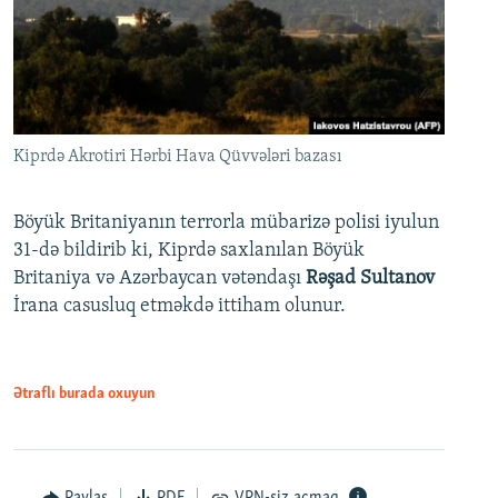
Kiprdə Akrotiri Hərbi Hava Qüvvələri bazası
Böyük Britaniyanın terrorla mübarizə polisi iyulun
31-də bildirib ki, Kiprdə saxlanılan Böyük
Britaniya və Azərbaycan vətəndaşı
Rəşad Sultanov
İrana casusluq etməkdə ittiham olunur.
Ətraflı burada oxuyun
Paylaş
PDF
VPN-siz açmaq