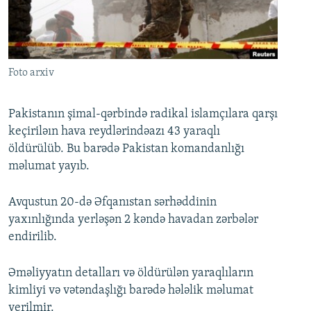
İNFOQRAFIKA
AZƏRBAYCAN ƏDƏBIYYATI KITABXANASI
MISSIYAMIZ
BIZI IZLƏ
KARIKATURA
İSLAM VƏ DEMOKRATIYA
PEŞƏ ETIKASI VƏ JURNALISTIKA STANDARTLARIMIZ
İZ - MƏDƏNIYYƏT PROQRAMI
MATERIALLARIMIZDAN ISTIFADƏ
Foto arxiv
AZADLIQRADIOSU MOBIL TELEFONUNUZDA
RFE/RL-in bütün saytları
BIZIMLƏ ƏLAQƏ
Pakistanın şimal-qərbində radikal islamçılara qarşı
keçiriləın hava reydlərindəazı 43 yaraqlı
XƏBƏR BÜLLETENLƏRIMIZ
öldürülüb. Bu barədə Pakistan komandanlığı
məlumat yayıb.
Avqustun 20-də Əfqanıstan sərhəddinin
yaxınlığında yerləşən 2 kəndə havadan zərbələr
endirilib.
Əməliyyatın detalları və öldürülən yaraqlıların
kimliyi və vətəndaşlığı barədə hələlik məlumat
verilmir.