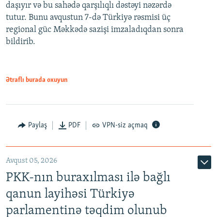
daşıyır və bu sahədə qarşılıqlı dəstəyi nəzərdə
tutur. Bunu avqustun 7-də Türkiyə rəsmisi üç
regional güc Məkkədə sazişi imzaladıqdan sonra
bildirib.
Ətraflı burada oxuyun
Paylaş
PDF
VPN-siz açmaq
Avqust 05, 2026
PKK-nın buraxılması ilə bağlı
qanun layihəsi Türkiyə
parlamentinə təqdim olunub