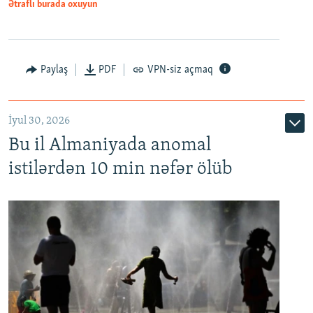
Ətraflı burada oxuyun
Paylaş
PDF
VPN-siz açmaq
İyul 30, 2026
Bu il Almaniyada anomal
istilərdən 10 min nəfər ölüb