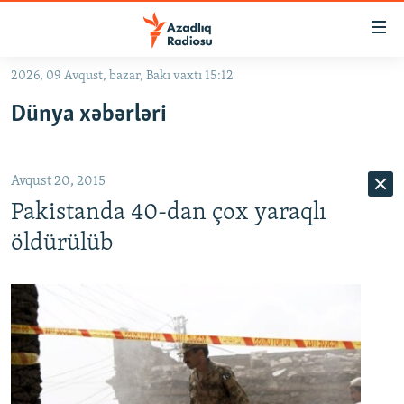
Keçid
linkləri
Əsas
2026, 09 Avqust, bazar, Bakı vaxtı 15:12
məzmuna
GÜNDƏM
Dünya xəbərləri
qayıt
#İZAHLA
Əsas
KORRUPSIOMETR
naviqasiyaya
Avqust 20, 2015
qayıt
#ƏSLINDƏ
Axtarışa
Pakistanda 40-dan çox yaraqlı
FƏRQƏ BAX
keç
öldürülüb
QANUNI DOĞRU
ARAŞDIRMA
MULTIMEDIA
RADIO ARXIV
VIDEO
HAQQIMIZDA
FOTOQALEREYA
OXU ZALI