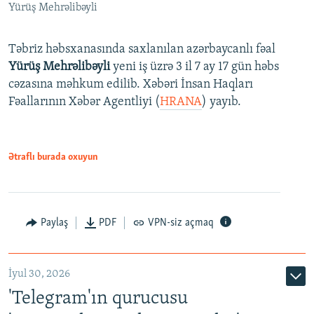
Yürüş Mehrəlibəyli
Təbriz həbsxanasında saxlanılan azərbaycanlı fəal
Yürüş Mehrəlibəyli
yeni iş üzrə 3 il 7 ay 17 gün həbs
cəzasına məhkum edilib. Xəbəri İnsan Haqları
Fəallarının Xəbər Agentliyi (
HRANA
) yayıb.
Ətraflı burada oxuyun
Paylaş
PDF
VPN-siz açmaq
İyul 30, 2026
'Telegram'ın qurucusu