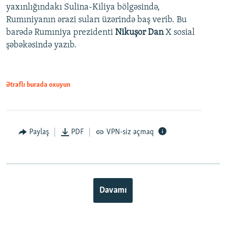
yaxınlığındakı Sulina-Kiliya bölgəsində,
Rumıniyanın ərazi suları üzərində baş verib. Bu
barədə Rumıniya prezidenti
Nikuşor Dan
X sosial
şəbəkəsində yazıb.
Ətraflı burada oxuyun
Paylaş
PDF
VPN-siz açmaq
Davamı