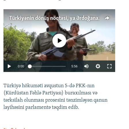
Türkiyənin dönüş nöqtəsi, ya Ərdoğana üçüncü şans: PKK ilə qəfil barışıq nə deməkdir?
No media source currently available
Auto
0:00
5:56
240p
Türkiyə hökuməti avqustun 5-də PKK-nın
360p
(Kürdüstan Fəhlə Partiyası) buraxılması və
480p
Auto
240p
360p
480p
tərksilah olunması prosesini tənzimləyən qanun
720p
layihəsini parlamentə təqdim edib.
720p
1080p
1080p