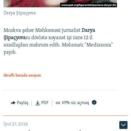
Darya Şipaçyova
Moskva şəhər Məhkəməsi jurnalist
Darya
Şipaçyova
nı dövlətə xəyanət işi üzrə 12 il
azadlıqdan məhrum edib. Məlumatı "Mediazona"
yayıb.
Ətraflı burada oxuyun
Paylaş
PDF
VPN-siz açmaq
İyul 27, 2026