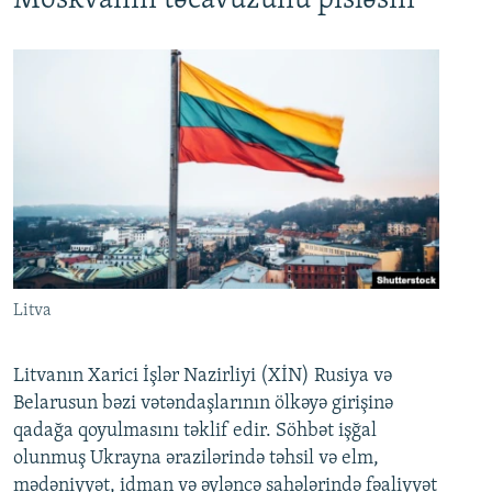
Moskvanın təcavüzünü pisləsin
Litva
Litvanın Xarici İşlər Nazirliyi (XİN) Rusiya və
Belarusun bəzi vətəndaşlarının ölkəyə girişinə
qadağa qoyulmasını təklif edir. Söhbət işğal
olunmuş Ukrayna ərazilərində təhsil və elm,
mədəniyyət, idman və əyləncə sahələrində fəaliyyət