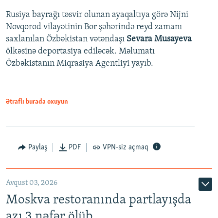
Rusiya bayrağı təsvir olunan ayaqaltıya görə Nijni
Novqorod vilayətinin Bor şəhərində reyd zamanı
saxlanılan Özbəkistan vətəndaşı
Sevara Musayeva
ölkəsinə deportasiya ediləcək. Məlumatı
Özbəkistanın Miqrasiya Agentliyi yayıb.
Ətraflı burada oxuyun
Paylaş
PDF
VPN-siz açmaq
Avqust 03, 2026
Moskva restoranında partlayışda
azı 3 nəfər ölüb