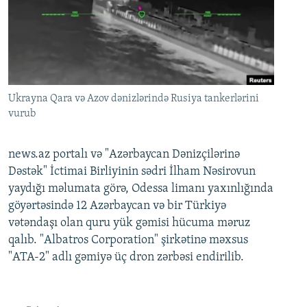
Ukrayna Qara və Azov dənizlərində Rusiya tankerlərini
vurub
news.az portalı və "Azərbaycan Dənizçilərinə
Dəstək" İctimai Birliyinin sədri İlham Nəsirovun
yaydığı məlumata görə, Odessa limanı yaxınlığında
göyərtəsində 12 Azərbaycan və bir Türkiyə
vətəndaşı olan quru yük gəmisi hücuma məruz
qalıb. "Albatros Corporation" şirkətinə məxsus
"ATA-2" adlı gəmiyə üç dron zərbəsi endirilib.