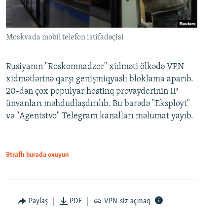
Moskvada mobil telefon istifadəçisi
Rusiyanın "Roskomnadzor" xidməti ölkədə VPN
xidmətlərinə qarşı genişmiqyaslı bloklama aparıb.
20-dən çox populyar hostinq provayderinin IP
ünvanları məhdudlaşdırılıb. Bu barədə "Eksployt"
və "Agentstvo" Telegram kanalları məlumat yayıb.
Ətraflı burada oxuyun
Paylaş
PDF
VPN-siz açmaq