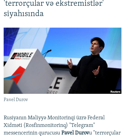
'terrorçular və ekstremistlər'
siyahısında
Pavel Durov
Rusiyanın Maliyyə Monitorinqi üzrə Federal
Xidməti (Rosfinmonitorinq) "Telegram"
messencerinin qurucusu
Pavel Durov
u "terrorçular