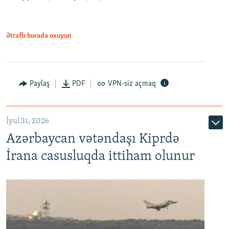
Ətraflı burada oxuyun
Paylaş
PDF
VPN-siz açmaq
İyul 31, 2026
Azərbaycan vətəndaşı Kiprdə
İrana casusluqda ittiham olunur