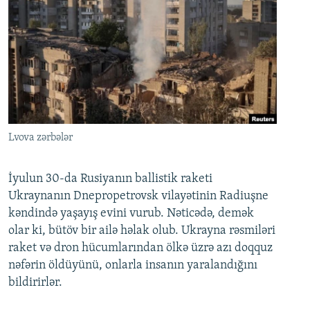
Lvova zərbələr
İyulun 30-da Rusiyanın ballistik raketi
Ukraynanın Dnepropetrovsk vilayətinin Radiuşne
kəndində yaşayış evini vurub. Nəticədə, demək
olar ki, bütöv bir ailə həlak olub. Ukrayna rəsmiləri
raket və dron hücumlarından ölkə üzrə azı doqquz
nəfərin öldüyünü, onlarla insanın yaralandığını
bildirirlər.