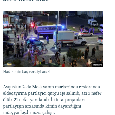
Hadisənin baş verdiyi ərazi
Avqustun 2-də Moskvanın mərkəzində restoranda
əldəqayırma partlayıcı qurğu işə salınıb, azı 3 nəfər
ölüb, 21 nəfər yaralanıb. İstintaq orqanları
partlayışın arxasında kimin dayandığını
müəyyənləşdirməyə çalışır.