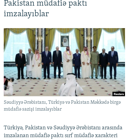
Pakistan müdafiə paktı
imzalayıblar
Səudiyyə Ərəbistanı, Türkiyə və Pakistan Məkkədə birgə
müdafiə sazişi imzalayıblar
Türkiyə, Pakistan və Səudiyyə Ərəbistanı arasında
imzalanan müdafiə paktı sırf müdafiə xarakteri