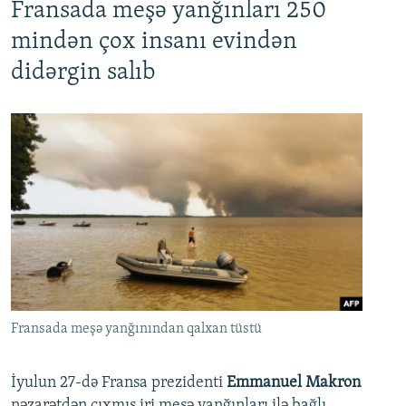
Fransada meşə yanğınları 250
mindən çox insanı evindən
didərgin salıb
Fransada meşə yanğınından qalxan tüstü
İyulun 27-də Fransa prezidenti
Emmanuel Makron
nəzarətdən çıxmış iri meşə yanğınları ilə bağlı