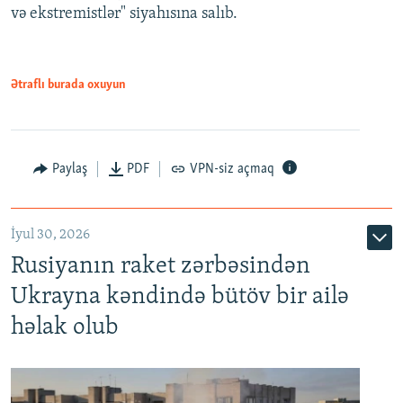
və ekstremistlər" siyahısına salıb.
Ətraflı burada oxuyun
Paylaş
PDF
VPN-siz açmaq
İyul 30, 2026
Rusiyanın raket zərbəsindən
Ukrayna kəndində bütöv bir ailə
həlak olub