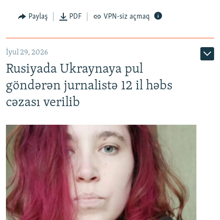
Paylaş
PDF
VPN-siz açmaq
İyul 29, 2026
Rusiyada Ukraynaya pul
göndərən jurnalistə 12 il həbs
cəzası verilib