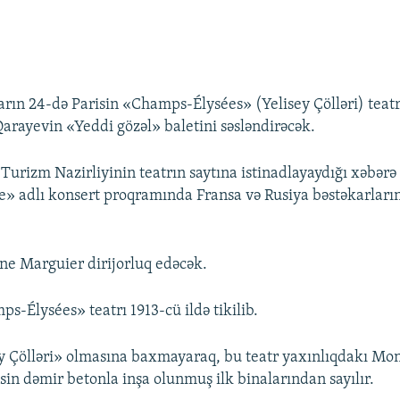
varın 24-də Parisin «Champs-Élysées» (Yelisey Çölləri) tea
Qarayevin «Yeddi gözəl» baletini səsləndirəcək.
Turizm Nazirliyinin teatrın saytına istinadlayaydığı xəbərə 
» adlı konsert proqramında Fransa və Rusiya bəstəkarlarını
ne Marguier dirijorluq edəcək.
s-Élysées» teatrı 1913-cü ildə tikilib.
y Çölləri» olmasına baxmayaraq, bu teatr yaxınlıqdakı Mo
isin dəmir betonla inşa olunmuş ilk binalarından sayılır.