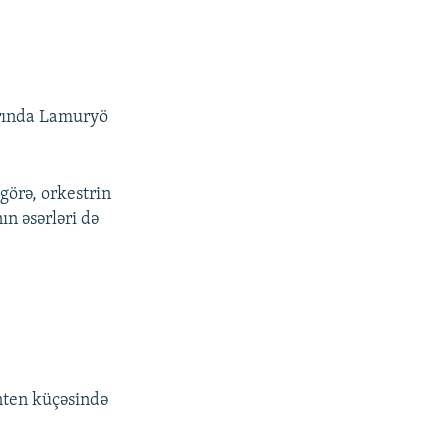
trında Lamuryö
görə, orkestrin
n əsərləri də
nten küçəsində