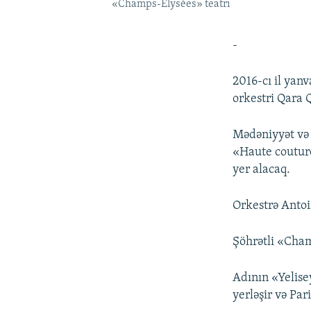
«Champs-Élysées» teatrı
-
2016-cı il yan
orkestri Qara 
Mədəniyyət və 
«Haute couture
yer alacaq.
Orkestrə Antoi
Şöhrətli «Champ
Adının «Yelise
yerləşir və Par