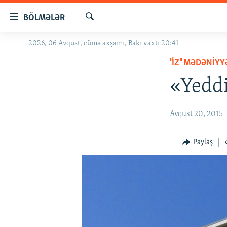
Keçid
BÖLMƏLƏR
linkləri
Axtar
Əsas
2026, 06 Avqust, cümə axşamı, Bakı vaxtı 20:41
GÜNDƏM
məzmuna
"İZ" MƏDƏNIY
#İZAHLA
qayıt
Əsas
«Yeddi
KORRUPSIOMETR
naviqasiyaya
#ƏSLINDƏ
qayıt
Avqust 20, 2015
Axtarışa
FƏRQƏ BAX
keç
QANUNI DOĞRU
Paylaş
ARAŞDIRMA
MULTIMEDIA
RADIO ARXIV
VIDEO
HAQQIMIZDA
FOTOQALEREYA
OXU ZALI