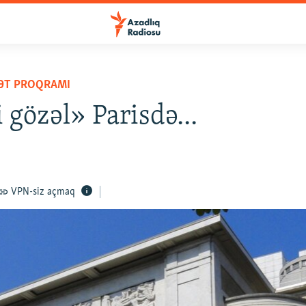
YƏT PROQRAMI
 gözəl» Parisdə...
VPN-siz açmaq