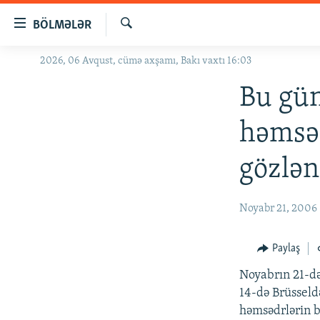
Keçid
BÖLMƏLƏR
linkləri
Axtar
Əsas
2026, 06 Avqust, cümə axşamı, Bakı vaxtı 16:03
GÜNDƏM
məzmuna
#İZAHLA
Bu gü
qayıt
Əsas
KORRUPSIOMETR
həmsəd
naviqasiyaya
#ƏSLINDƏ
qayıt
gözlən
Axtarışa
FƏRQƏ BAX
keç
QANUNI DOĞRU
Noyabr 21, 2006
ARAŞDIRMA
MULTIMEDIA
Paylaş
RADIO ARXIV
VIDEO
Noyabrın 21-də
14-də Brüsseld
HAQQIMIZDA
FOTOQALEREYA
OXU ZALI
həmsədrlərin b