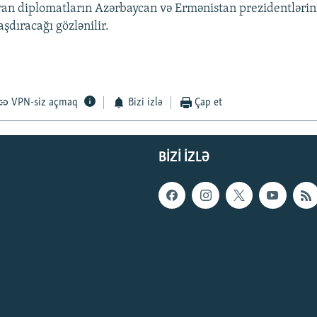
ran diplomatların Azərbaycan və Ermənistan prezidentlərin
şdıracağı gözlənilir.
VPN-siz açmaq
Bizi izlə
Çap et
BIZI IZLƏ