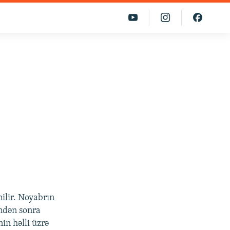
ilir. Noyabrın
ündən sonra
in həlli üzrə