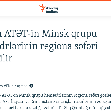
n ATƏT-in Minsk qrupu
rlərinin regiona səfəri
ilir
VPN-siz açmaq
 ATƏT-in Minsk qrupu həmsədrlərinin regiona səfəri gözlən
ə Azərbaycan və Ermənistan xarici işlər nazirlərinin görüş
u səfəri barədə razılığa gəlinib. Dağlıq Qarabağ münaqişəsin