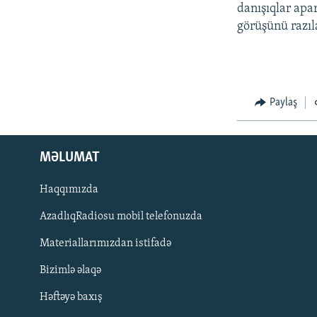
İNFOQRAFIKA
AZƏRBAYCAN ƏDƏBIYYATI KITABXANASI
MISSIYAMIZ
danışıqlar apa
görüşünü razıla
KARIKATURA
İSLAM VƏ DEMOKRATIYA
PEŞƏ ETIKASI VƏ JURNALISTIKA
STANDARTLARIMIZ
İZ - MƏDƏNIYYƏT PROQRAMI
MATERIALLARIMIZDAN ISTIFADƏ
AZADLIQRADIOSU MOBIL TELEFONUNUZDA
Paylaş
BIZIMLƏ ƏLAQƏ
XƏBƏR BÜLLETENLƏRIMIZ
MƏLUMAT
Haqqımızda
AzadlıqRadiosu mobil telefonuzda
Materiallarımızdan istifadə
Bizimlə əlaqə
Həftəyə baxış
BIZI IZLƏ