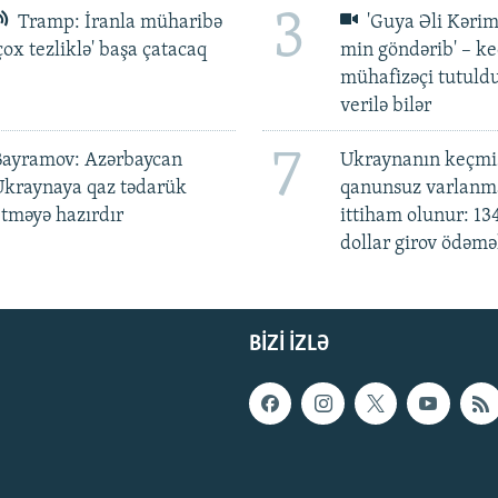
3
Tramp: İranla müharibə
'Guya Əli Kərim
çox tezliklə' başa çatacaq
min göndərib' – k
mühafizəçi tutuld
verilə bilər
7
Bayramov: Azərbaycan
Ukraynanın keçmiş
Ukraynaya qaz tədarük
qanunsuz varlan
tməyə hazırdır
ittiham olunur: 13
dollar girov ödəmə
BIZI IZLƏ