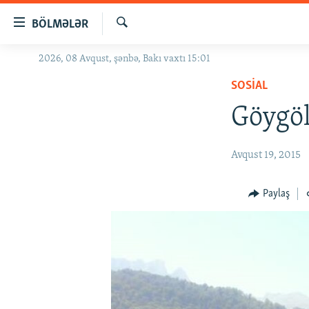
Keçid
BÖLMƏLƏR
linkləri
Axtar
Əsas
2026, 08 Avqust, şənbə, Bakı vaxtı 15:01
GÜNDƏM
məzmuna
SOSIAL
#İZAHLA
qayıt
Əsas
Göygöl
KORRUPSIOMETR
naviqasiyaya
#ƏSLINDƏ
qayıt
Avqust 19, 2015
Axtarışa
FƏRQƏ BAX
keç
QANUNI DOĞRU
Paylaş
ARAŞDIRMA
MULTIMEDIA
RADIO ARXIV
VIDEO
HAQQIMIZDA
FOTOQALEREYA
OXU ZALI