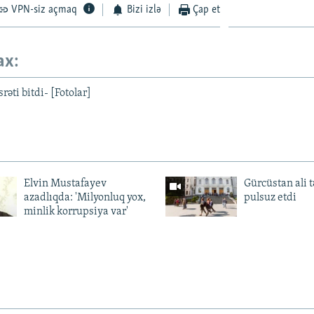
VPN-siz açmaq
Bizi izlə
Çap et
ax:
rəti bitdi- [Fotolar]
Elvin Mustafayev
Gürcüstan ali t
azadlıqda: 'Milyonluq yox,
pulsuz etdi
minlik korrupsiya var'