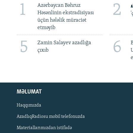
1
2
Azərbaycan Bəhruz
Həsənlinin ekstradisiyası
'
üçün hələlik müraciət
etməyib
5
6
Zamin Salayev azadlığa
çıxıb
e
MƏLUMAT
Haqqımızda
AzadlıqRadiosu mobil telefonuzda
Materiallarımızdan istifadə
BIZI IZLƏ