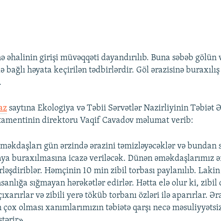
ə əhalinin girişi müvəqqəti dayandırılıb. Buna səbəb gölün v
ə bağlı həyata keçirilən tədbirlərdir. Göl ərazisinə buraxılı
.
az
saytına Ekologiya və Təbii Sərvətlər Nazirliyinin Təbiət Ə
tamentinin direktoru Vaqif Cavadov məlumat verib:
əməkdaşları gün ərzində ərazini təmizləyəcəklər və bundan 
raya buraxılmasına icazə veriləcək. Dünən əməkdaşlarımız 
rləşdiriblər. Həmçinin 10 min zibil torbası paylanılıb. Laki
insanlığa sığmayan hərəkətlər edirlər. Hətta elə olur ki, zibi
çıxarırlar və zibili yerə töküb torbanı özləri ilə aparırlar. Ər
n çox olması xanımlarımızın təbiətə qarşı necə məsuliyyətsi
tərir».