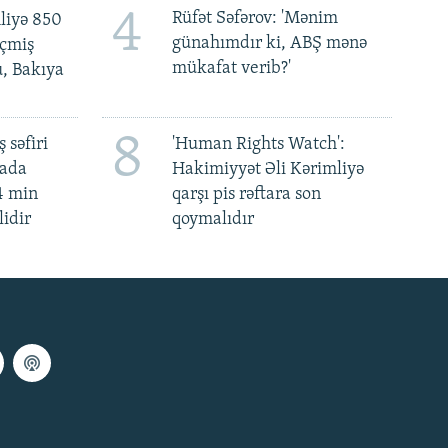
4
Rüfət Səfərov: 'Mənim
liyə 850
günahımdır ki, ABŞ mənə
eçmiş
mükafat verib?'
u, Bakıya
8
 səfiri
'Human Rights Watch':
mada
Hakimiyyət Əli Kərimliyə
4 min
qarşı pis rəftara son
lidir
qoymalıdır