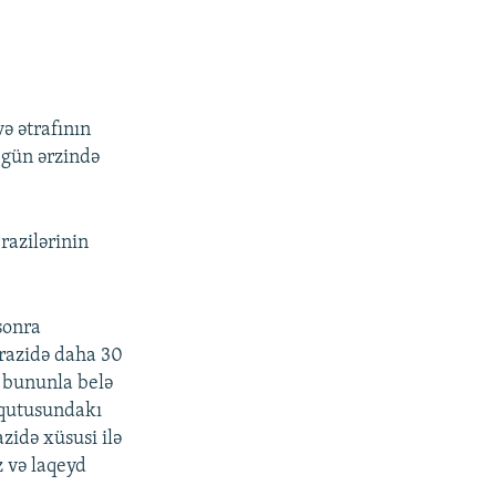
ə ətrafının
ş gün ərzində
razilərinin
sonra
ərazidə daha 30
n bununla belə
l qutusundakı
azidə xüsusi ilə
z və laqeyd