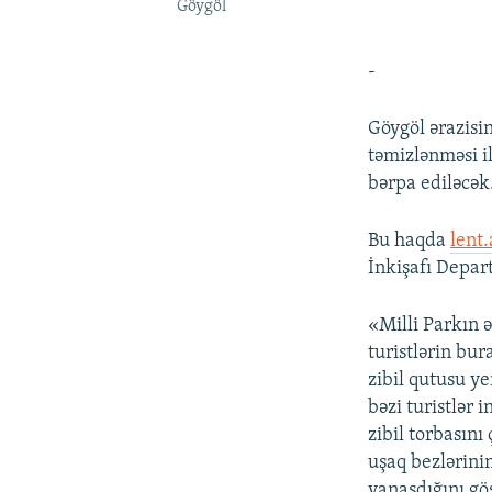
Göygöl
-
Göygöl ərazisin
təmizlənməsi il
bərpa ediləcək
Bu haqda
lent.
İnkişafı Depar
«Milli Parkın 
turistlərin bu
zibil qutusu ye
bəzi turistlər 
zibil torbasını 
uşaq bezlərini
yanaşdığını gös