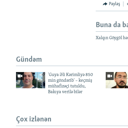
Paylaş
Buna da b
Xalqın Göygöl həs
Gündəm
'Guya Əli Kərimliyə 850
min göndərib' – keçmiş
mühafizəçi tutuldu,
Bakıya verilə bilər
Çox izlənən