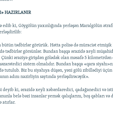
I» HAZIRLANIR
ə edib ki, Göygölün yaxınlığında yerləşən Maralgölün ətraf
erləşdirilib:
n bütün tədbirlər görürük. Hətta polisə də müraciət etmişik
ndə tədbirlər görsünlər. Bundan başqa ərazidə xeyli müşahi
. Çünki əraziyə girişdən gölədək olan məsafə 5 kilometrdən
əzarətedici sistem olmalıdır. Bundan başqa «qara siyahı»nı
ə tutulub. Biz bu siyahıya düşən, yəni gölü zibillədiyi üçü
ının adını nazirliyin saytında yerləşdirəcəyik».
i deyib ki, ərazidə xeyli xəbərdaredici, qadağanedici və ist
ununla belə bəzi insanlar yemək qalıqlarını, boş qabları və 
ə atırlar.