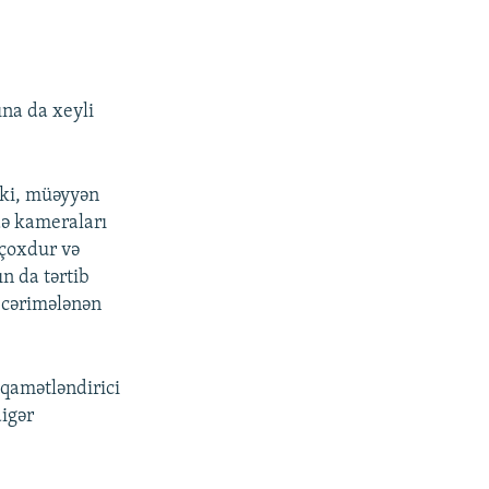
ına da xeyli
 ki, müəyyən
də kameraları
 çoxdur və
n da tərtib
n cərimələnən
iqamətləndirici
digər