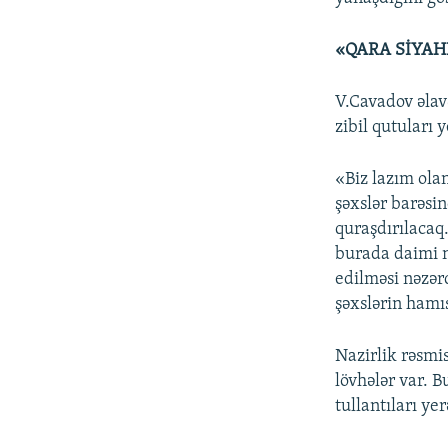
«QARA SİYAH
V.Cavadov əlav
zibil qutuları y
«Biz lazım ola
şəxslər barəsi
quraşdırılacaq
burada daimi n
edilməsi nəzərd
şəxslərin hamıs
Nazirlik rəsmis
lövhələr var. B
tullantıları yer