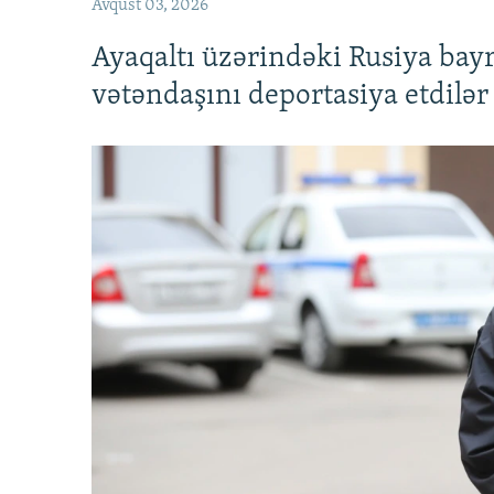
Avqust 03, 2026
Ayaqaltı üzərindəki Rusiya bay
vətəndaşını deportasiya etdilər