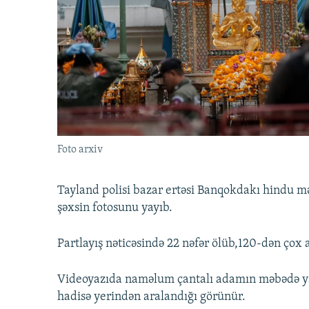
İNFOQRAFIKA
AZƏRBAYCAN ƏDƏBIYYATI KITABXANASI
MISSIYAMIZ
KARIKATURA
İSLAM VƏ DEMOKRATIYA
PEŞƏ ETIKASI VƏ JURNALISTIKA
STANDARTLARIMIZ
İZ - MƏDƏNIYYƏT PROQRAMI
MATERIALLARIMIZDAN ISTIFADƏ
AZADLIQRADIOSU MOBIL TELEFONUNUZDA
BIZIMLƏ ƏLAQƏ
XƏBƏR BÜLLETENLƏRIMIZ
Foto arxiv
Tayland polisi bazar ertəsi Banqokdakı hindu m
şəxsin fotosunu yayıb.
Partlayış nəticəsində 22 nəfər ölüb,120-dən çox
Videoyazıda naməlum çantalı adamın məbədə yaxı
hadisə yerindən aralandığı görünür.