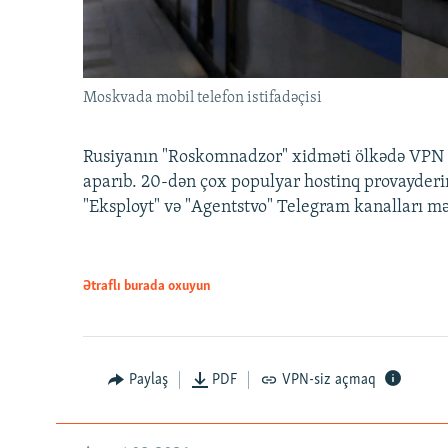
Moskvada mobil telefon istifadəçisi
Rusiyanın "Roskomnadzor" xidməti ölkədə VPN x
aparıb. 20-dən çox populyar hostinq provayderi
"Eksployt" və "Agentstvo" Telegram kanalları m
Ətraflı burada oxuyun
Paylaş
PDF
VPN-siz açmaq