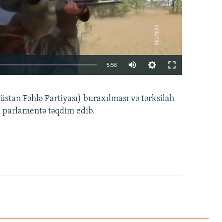
Auto
5:56
240p
EMBED
PAYLAŞ
tan Fəhlə Partiyası) buraxılması və tərksilah
360p
i parlamentə təqdim edib.
480p
720p
1080p
360p
480p
1080p