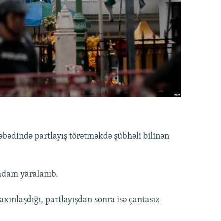
əbədində partlayış törətməkdə şübhəli bilinən
 adam yaralanıb.
nlaşdığı, partlayışdan sonra isə çantasız