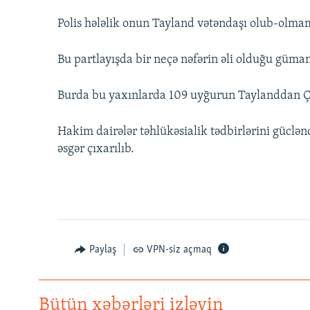
Polis hələlik onun Tayland vətəndaşı olub-olma
Bu partlayışda bir neçə nəfərin əli olduğu güman 
Burda bu yaxınlarda 109 uyğurun Taylanddan Çin
Hakim dairələr təhlükəsialik tədbirlərini güclənd
əsgər çıxarılıb.
Paylaş
VPN-siz açmaq
Bütün xəbərləri izləyin