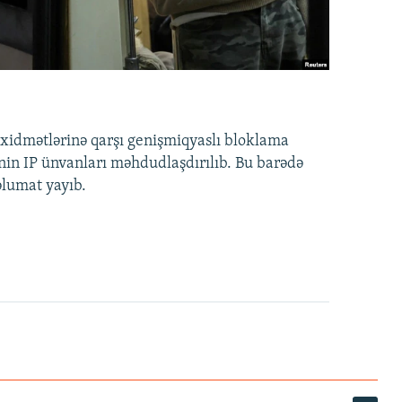
idmətlərinə qarşı genişmiqyaslı bloklama
nin IP ünvanları məhdudlaşdırılıb. Bu barədə
əlumat yayıb.