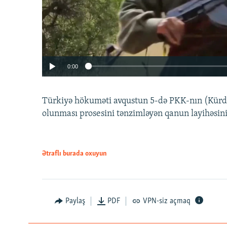
0:00
Türkiyə hökuməti avqustun 5-də PKK-nın (Kürdüs
olunması prosesini tənzimləyən qanun layihəsin
Ətraflı burada oxuyun
Auto
240p
720p
Paylaş
PDF
VPN-siz açmaq