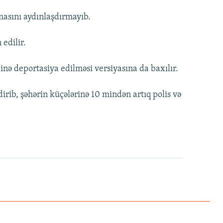
masını aydınlaşdırmayıb.
edilir.
ə deportasiya edilməsi versiyasına da baxılır.
irib, şəhərin küçələrinə 10 mindən artıq polis və