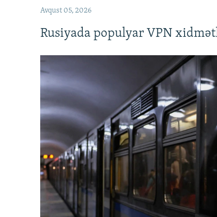
Avqust 05, 2026
Rusiyada populyar VPN xidmətl