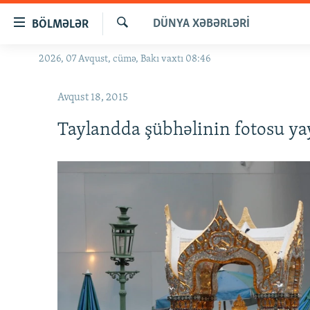
Keçid
DÜNYA XƏBƏRLƏRI
BÖLMƏLƏR
linkləri
Axtar
Əsas
2026, 07 Avqust, cümə, Bakı vaxtı 08:46
GÜNDƏM
məzmuna
#İZAHLA
qayıt
Avqust 18, 2015
Əsas
KORRUPSIOMETR
naviqasiyaya
Taylandda şübhəlinin fotosu yay
#ƏSLINDƏ
qayıt
Axtarışa
FƏRQƏ BAX
keç
QANUNI DOĞRU
ARAŞDIRMA
MULTIMEDIA
RADIO ARXIV
VIDEO
HAQQIMIZDA
FOTOQALEREYA
OXU ZALI