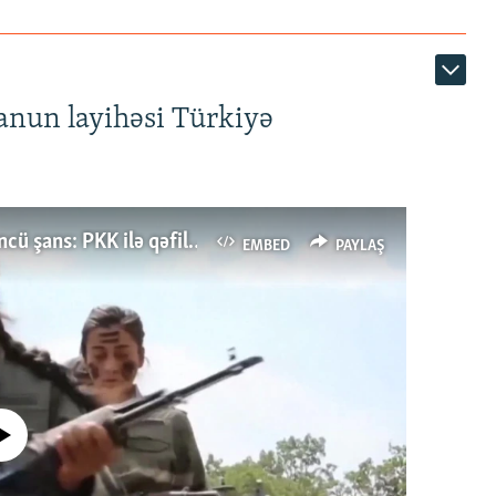
anun layihəsi Türkiyə
Türkiyənin dönüş nöqtəsi, ya Ərdoğana üçüncü şans: PKK ilə qəfil barışıq nə deməkdir?
EMBED
PAYLAŞ
currently available