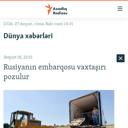
Keçid
linkləri
Əsas
2026, 07 Avqust, cümə, Bakı vaxtı 14:01
məzmuna
GÜNDƏM
Dünya xəbərləri
qayıt
#İZAHLA
Əsas
KORRUPSIOMETR
naviqasiyaya
Avqust 18, 2015
qayıt
#ƏSLINDƏ
Axtarışa
Rusiyanın embarqosu vaxtaşırı
FƏRQƏ BAX
keç
pozulur
QANUNI DOĞRU
ARAŞDIRMA
MULTIMEDIA
RADIO ARXIV
VIDEO
HAQQIMIZDA
FOTOQALEREYA
OXU ZALI