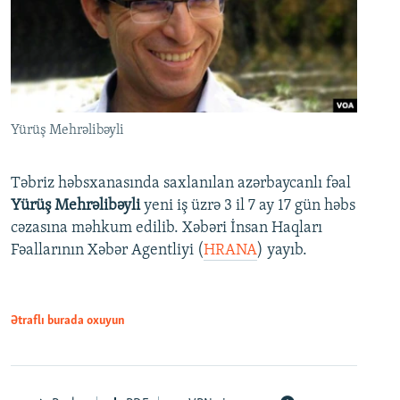
Yürüş Mehrəlibəyli
Təbriz həbsxanasında saxlanılan azərbaycanlı fəal
Yürüş Mehrəlibəyli
yeni iş üzrə 3 il 7 ay 17 gün həbs
cəzasına məhkum edilib. Xəbəri İnsan Haqları
Fəallarının Xəbər Agentliyi (
HRANA
) yayıb.
Ətraflı burada oxuyun