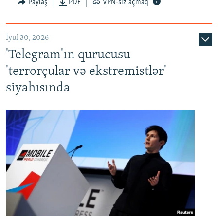
Paylaş
PDF
VPN-siz açmaq
İyul 30, 2026
'Telegram'ın qurucusu
'terrorçular və ekstremistlər'
siyahısında