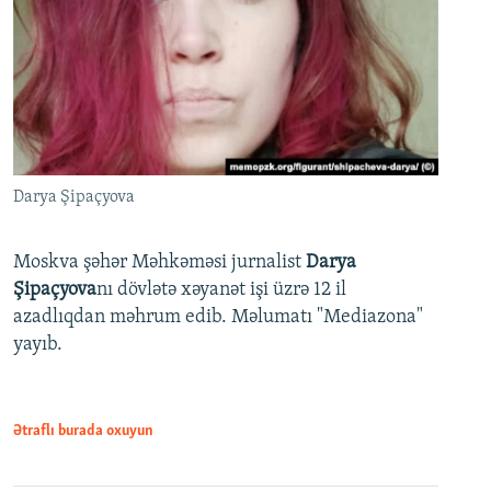
Darya Şipaçyova
Moskva şəhər Məhkəməsi jurnalist
Darya
Şipaçyova
nı dövlətə xəyanət işi üzrə 12 il
azadlıqdan məhrum edib. Məlumatı "Mediazona"
yayıb.
Ətraflı burada oxuyun