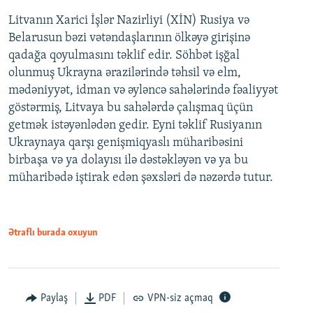
Litvanın Xarici İşlər Nazirliyi (XİN) Rusiya və
Belarusun bəzi vətəndaşlarının ölkəyə girişinə
qadağa qoyulmasını təklif edir. Söhbət işğal
olunmuş Ukrayna ərazilərində təhsil və elm,
mədəniyyət, idman və əyləncə sahələrində fəaliyyət
göstərmiş, Litvaya bu sahələrdə çalışmaq üçün
getmək istəyənlədən gedir. Eyni təklif Rusiyanın
Ukraynaya qarşı genişmiqyaslı müharibəsini
birbaşa və ya dolayısı ilə dəstəkləyən və ya bu
müharibədə iştirak edən şəxsləri də nəzərdə tutur.
Ətraflı burada oxuyun
Paylaş
PDF
VPN-siz açmaq