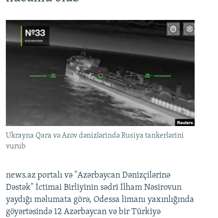
Ukrayna Qara və Azov dənizlərində Rusiya tankerlərini
vurub
news.az portalı və "Azərbaycan Dənizçilərinə
Dəstək" İctimai Birliyinin sədri İlham Nəsirovun
yaydığı məlumata görə, Odessa limanı yaxınlığında
göyərtəsində 12 Azərbaycan və bir Türkiyə