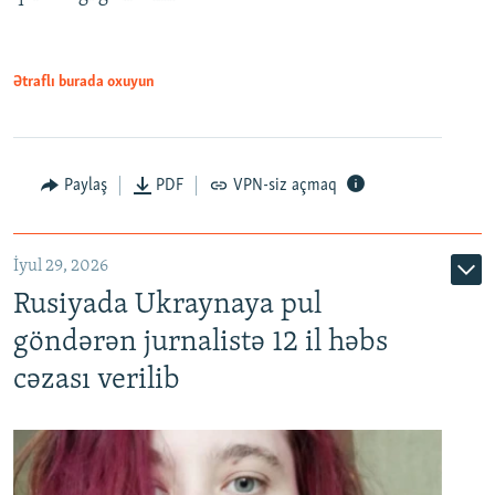
Ətraflı burada oxuyun
Paylaş
PDF
VPN-siz açmaq
İyul 29, 2026
Rusiyada Ukraynaya pul
göndərən jurnalistə 12 il həbs
cəzası verilib