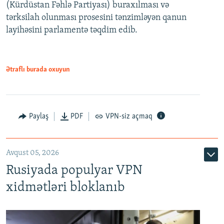
(Kürdüstan Fəhlə Partiyası) buraxılması və
480p
Auto
240p
360p
480p
tərksilah olunması prosesini tənzimləyən qanun
720p
layihəsini parlamentə təqdim edib.
720p
1080p
1080p
Ətraflı burada oxuyun
Paylaş
PDF
VPN-siz açmaq
Avqust 05, 2026
Rusiyada populyar VPN
xidmətləri bloklanıb