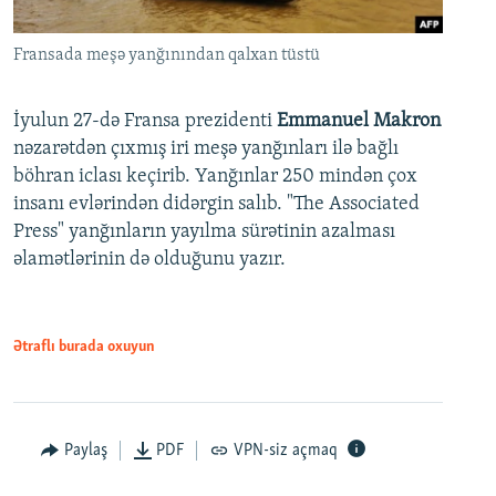
Fransada meşə yanğınından qalxan tüstü
İyulun 27-də Fransa prezidenti
Emmanuel Makron
nəzarətdən çıxmış iri meşə yanğınları ilə bağlı
böhran iclası keçirib. Yanğınlar 250 mindən çox
insanı evlərindən didərgin salıb. "The Associated
Press" yanğınların yayılma sürətinin azalması
əlamətlərinin də olduğunu yazır.
Ətraflı burada oxuyun
Paylaş
PDF
VPN-siz açmaq