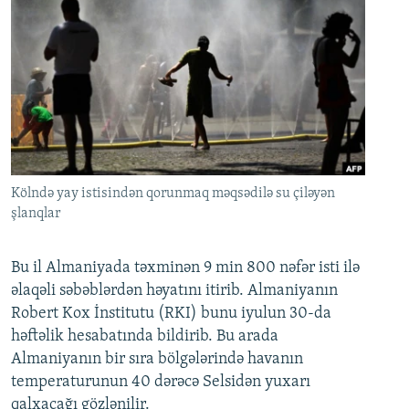
Kölndə yay istisindən qorunmaq məqsədilə su çiləyən
şlanqlar
Bu il Almaniyada təxminən 9 min 800 nəfər isti ilə
əlaqəli səbəblərdən həyatını itirib. Almaniyanın
Robert Kox İnstitutu (RKI) bunu iyulun 30-da
həftəlik hesabatında bildirib. Bu arada
Almaniyanın bir sıra bölgələrində havanın
temperaturunun 40 dərəcə Selsidən yuxarı
qalxacağı gözlənilir.