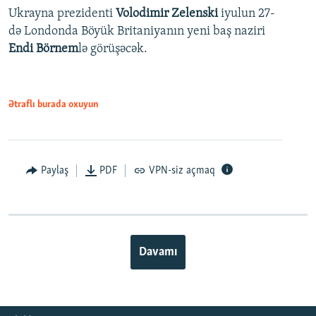
Ukrayna prezidenti
Volodimir Zelenski
iyulun 27-
də Londonda Böyük Britaniyanın yeni baş naziri
Endi Börnem
lə görüşəcək.
Ətraflı burada oxuyun
Paylaş
PDF
VPN-siz açmaq
Davamı