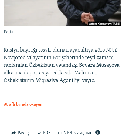
Polis
Rusiya bayrağı təsvir olunan ayaqaltıya görə Nijni
Novqorod vilayətinin Bor şəhərində reyd zamanı
saxlanılan Özbəkistan vətəndaşı
Sevara Musayeva
ölkəsinə deportasiya ediləcək. Məlumatı
Özbəkistanın Miqrasiya Agentliyi yayıb.
Ətraflı burada oxuyun
Paylaş
PDF
VPN-siz açmaq