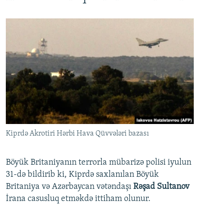
Kiprdə Akrotiri Hərbi Hava Qüvvələri bazası
Böyük Britaniyanın terrorla mübarizə polisi iyulun
31-də bildirib ki, Kiprdə saxlanılan Böyük
Britaniya və Azərbaycan vətəndaşı
Rəşad Sultanov
İrana casusluq etməkdə ittiham olunur.