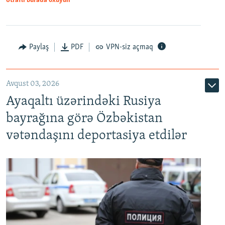
Ətraflı burada oxuyun
Paylaş
PDF
VPN-siz açmaq
Avqust 03, 2026
Ayaqaltı üzərindəki Rusiya
bayrağına görə Özbəkistan
vətəndaşını deportasiya etdilər