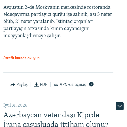
Avqustun 2-də Moskvanın mərkəzində restoranda
əldəqayırma partlayıcı qurğu işə salınıb, azı 3 nəfər
ölüb, 21 nəfər yaralanıb. İstintaq orqanları
partlayışın arxasında kimin dayandığını
müəyyənləşdirməyə çalışır.
Ətraflı burada oxuyun
Paylaş
PDF
VPN-siz açmaq
İyul 31, 2026
Azərbaycan vətəndaşı Kiprdə
İrana casusluqda ittiham olunur