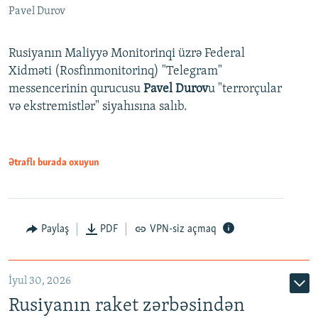
Pavel Durov
Rusiyanın Maliyyə Monitorinqi üzrə Federal
Xidməti (Rosfinmonitorinq) "Telegram"
messencerinin qurucusu
Pavel Durov
u "terrorçular
və ekstremistlər" siyahısına salıb.
Ətraflı burada oxuyun
Paylaş
PDF
VPN-siz açmaq
İyul 30, 2026
Rusiyanın raket zərbəsindən