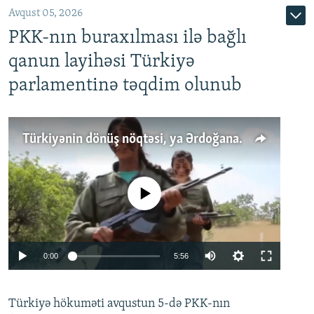
Avqust 05, 2026
PKK-nın buraxılması ilə bağlı
qanun layihəsi Türkiyə
parlamentinə təqdim olunub
Türkiyənin dönüş nöqtəsi, ya Ərdoğana üçüncü şans: PKK ilə qəfil barışıq nə deməkdir?
No media source currently available
Auto
0:00
5:56
240p
Türkiyə hökuməti avqustun 5-də PKK-nın
360p