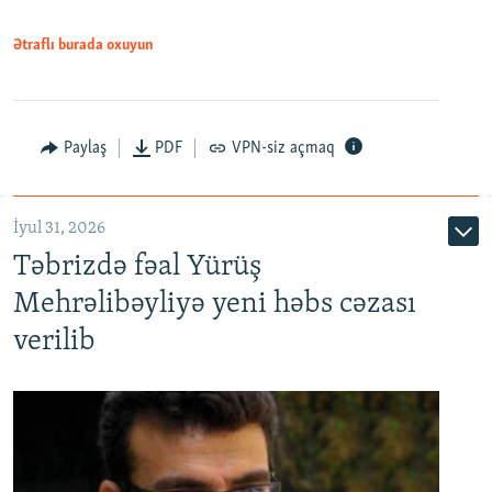
Ətraflı burada oxuyun
Paylaş
PDF
VPN-siz açmaq
İyul 31, 2026
Təbrizdə fəal Yürüş
Mehrəlibəyliyə yeni həbs cəzası
verilib