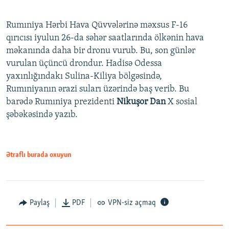
Rumıniya Hərbi Hava Qüvvələrinə məxsus F-16
qırıcısı iyulun 26-da səhər saatlarında ölkənin hava
məkanında daha bir dronu vurub. Bu, son günlər
vurulan üçüncü drondur. Hadisə Odessa
yaxınlığındakı Sulina-Kiliya bölgəsində,
Rumıniyanın ərazi suları üzərində baş verib. Bu
barədə Rumıniya prezidenti
Nikuşor Dan
X sosial
şəbəkəsində yazıb.
Ətraflı burada oxuyun
Paylaş
PDF
VPN-siz açmaq