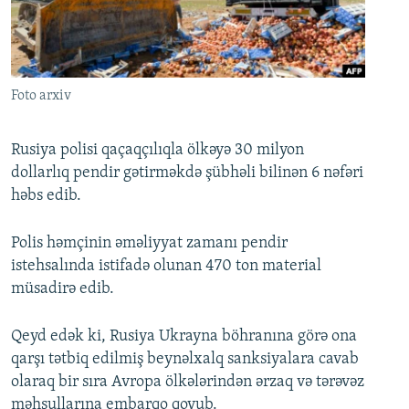
İNFOQRAFIKA
AZƏRBAYCAN ƏDƏBIYYATI KITABXANASI
MISSIYAMIZ
BIZI IZLƏ
KARIKATURA
İSLAM VƏ DEMOKRATIYA
PEŞƏ ETIKASI VƏ JURNALISTIKA STANDARTLARIMIZ
İZ - MƏDƏNIYYƏT PROQRAMI
MATERIALLARIMIZDAN ISTIFADƏ
Foto arxiv
AZADLIQRADIOSU MOBIL TELEFONUNUZDA
RFE/RL-in bütün saytları
BIZIMLƏ ƏLAQƏ
Rusiya polisi qaçaqçılıqla ölkəyə 30 milyon
dollarlıq pendir gətirməkdə şübhəli bilinən 6 nəfəri
XƏBƏR BÜLLETENLƏRIMIZ
həbs edib.
Polis həmçinin əməliyyat zamanı pendir
istehsalında istifadə olunan 470 ton material
müsadirə edib.
Qeyd edək ki, Rusiya Ukrayna böhranına görə ona
qarşı tətbiq edilmiş beynəlxalq sanksiyalara cavab
olaraq bir sıra Avropa ölkələrindən ərzaq və tərəvəz
məhsullarına embarqo qoyub.