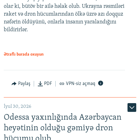
olar ki, bütöv bir ailə həlak olub. Ukrayna rəsmiləri
raket və dron hücumlarından ölkə üzrə azı doqquz
nəfərin öldüyünü, onlarla insanın yaralandığını
bildirirlər.
Ətraflı burada oxuyun
Paylaş
PDF
VPN-siz açmaq
İyul 30, 2026
Odessa yaxınlığında Azərbaycan
heyətinin olduğu gəmiyə dron
hücumu olub