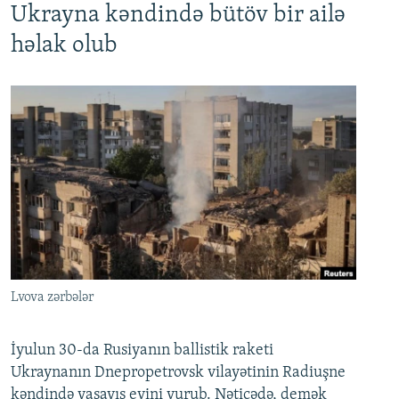
Ukrayna kəndində bütöv bir ailə
həlak olub
Lvova zərbələr
İyulun 30-da Rusiyanın ballistik raketi
Ukraynanın Dnepropetrovsk vilayətinin Radiuşne
kəndində yaşayış evini vurub. Nəticədə, demək