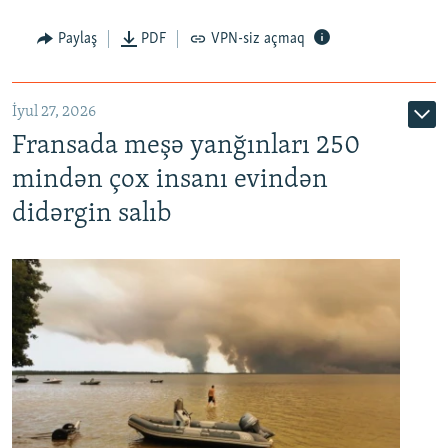
Paylaş
PDF
VPN-siz açmaq
İyul 27, 2026
Fransada meşə yanğınları 250
mindən çox insanı evindən
didərgin salıb