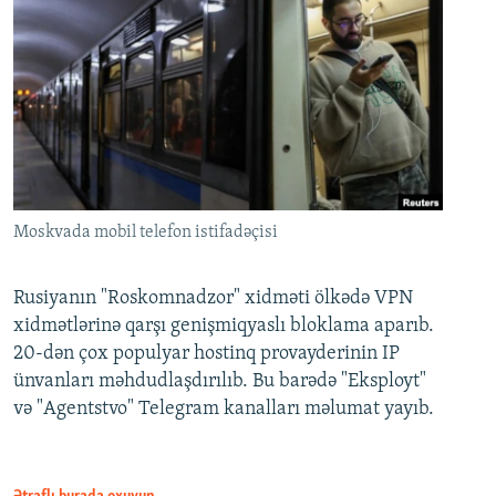
Moskvada mobil telefon istifadəçisi
Rusiyanın "Roskomnadzor" xidməti ölkədə VPN
xidmətlərinə qarşı genişmiqyaslı bloklama aparıb.
20-dən çox populyar hostinq provayderinin IP
ünvanları məhdudlaşdırılıb. Bu barədə "Eksployt"
və "Agentstvo" Telegram kanalları məlumat yayıb.