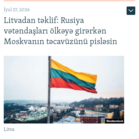
İyul 27, 2026
Litvadan təklif: Rusiya
vətəndaşları ölkəyə girərkən
Moskvanın təcavüzünü pisləsin
Litva