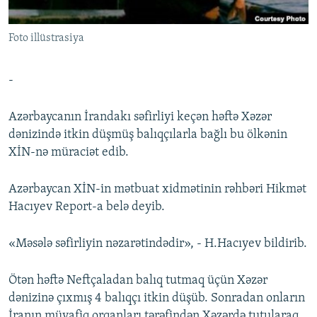
İNFOQRAFIKA
AZƏRBAYCAN ƏDƏBIYYATI KITABXANASI
MISSIYAMIZ
BIZI IZLƏ
Foto illüstrasiya
KARIKATURA
İSLAM VƏ DEMOKRATIYA
PEŞƏ ETIKASI VƏ JURNALISTIKA STANDARTLARIMIZ
İZ - MƏDƏNIYYƏT PROQRAMI
MATERIALLARIMIZDAN ISTIFADƏ
-
AZADLIQRADIOSU MOBIL TELEFONUNUZDA
RFE/RL-in bütün saytları
BIZIMLƏ ƏLAQƏ
Azərbaycanın İrandakı səfirliyi keçən həftə Xəzər
dənizində itkin düşmüş balıqçılarla bağlı bu ölkənin
XƏBƏR BÜLLETENLƏRIMIZ
XİN-nə müraciət edib.
Azərbaycan XİN-in mətbuat xidmətinin rəhbəri Hikmət
Hacıyev Report-a belə deyib.
«Məsələ səfirliyin nəzarətindədir», - H.Hacıyev bildirib.
Ötən həftə Neftçaladan balıq tutmaq üçün Xəzər
dənizinə çıxmış 4 balıqçı itkin düşüb. Sonradan onların
İranın müvafiq orqanları tərəfindən Xəzərdə tutularaq