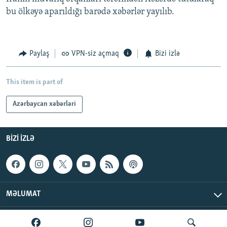
bu ölkəyə aparıldığı barədə xəbərlər yayılıb.
Paylaş
VPN-siz açmaq
Bizi izlə
This item is part of
Azərbaycan xəbərləri
BIZI IZLƏ
MƏLUMAT
AzadlıqRadiosu © 2026 Inc. | Bütün hüquqlar qorunur