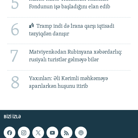
5
Fondunun işə başladığını elan edib
6
Tramp indi də İrana qarşı iqtisadi
təzyiqdən danışır
7
Matviyenkodan Rubinyana xəbərdarlıq:
rusiyalı turistlər gəlməyə bilər
8
Yaxınları: Əli Kərimli məhkəməyə
aparılarkən huşunu itirib
BIZI IZLƏ