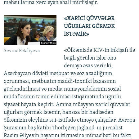
məhsullarına xərcləyən əhali müflisləşir.
«XARİCİ QÜVVƏLƏR
UĞURLARI GÖRMƏK
İSTƏMİR»
«Ölkəmizdə KİV-in inkişafı ilə
Sevinc Fətəliyeva
bağlı görülən işlər onu
deməyə əsas verir ki,
Azərbaycan dövləti mətbuat və söz azadlığının
qorunması, mətbuatın maddi-texniki bazasının
gücləndirilməsi və media nümayəndələrinin sosial
müdafiəsinin təmin edilməsi istiqamətində uğurlu
siyasət həyata keçirir. Amma müəyyən xarici qüvvələr
uğurları görmək istəmir, hansısa bir hadisədən
ölkəmizin əleyhinə sui-istifadə etməyə çalışırlar. Avropa
Şurasının baş katibi Thorbjørn Jagland-ın jurnalist
Rasim Əliyevin həyatını itirməsinə münasibəti bu faktı