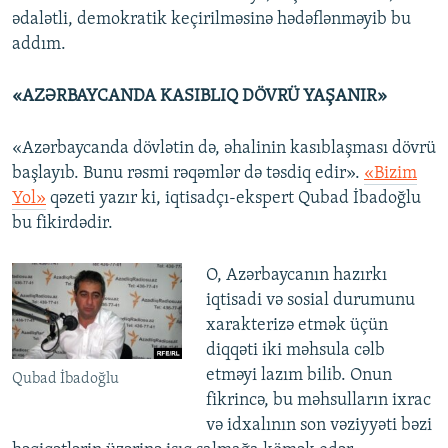
ədalətli, demokratik keçirilməsinə hədəflənməyib bu
addım.
«AZƏRBAYCANDA KASIBLIQ DÖVRÜ YAŞANIR»
«Azərbaycanda dövlətin də, əhalinin kasıblaşması dövrü
başlayıb. Bunu rəsmi rəqəmlər də təsdiq edir».
«Bizim
Yol»
qəzeti yazır ki, iqtisadçı-ekspert Qubad İbadoğlu
bu fikirdədir.
O, Azərbaycanın hazırkı
iqtisadi və sosial durumunu
xarakterizə etmək üçün
diqqəti iki məhsula cəlb
etməyi lazım bilib. Onun
Qubad İbadoğlu
fikrincə, bu məhsulların ixrac
və idxalının son vəziyyəti bəzi