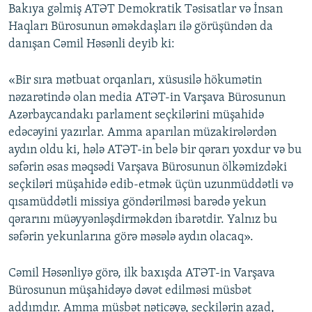
Bakıya gəlmiş ATƏT Demokratik Təsisatlar və İnsan
Haqları Bürosunun əməkdaşları ilə görüşündən da
danışan Cəmil Həsənli deyib ki:
«Bir sıra mətbuat orqanları, xüsusilə hökumətin
nəzarətində olan media ATƏT-in Varşava Bürosunun
Azərbaycandakı parlament seçkilərini müşahidə
edəcəyini yazırlar. Amma aparılan müzakirələrdən
aydın oldu ki, hələ ATƏT-in belə bir qərarı yoxdur və bu
səfərin əsas məqsədi Varşava Bürosunun ölkəmizdəki
seçkiləri müşahidə edib-etmək üçün uzunmüddətli və
qısamüddətli missiya göndərilməsi barədə yekun
qərarını müəyyənləşdirməkdən ibarətdir. Yalnız bu
səfərin yekunlarına görə məsələ aydın olacaq».
Cəmil Həsənliyə görə, ilk baxışda ATƏT-in Varşava
Bürosunun müşahidəyə dəvət edilməsi müsbət
addımdır. Amma müsbət nəticəyə, seçkilərin azad,