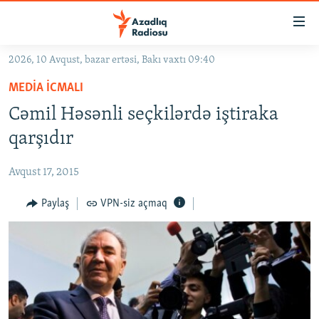
Keçid
linkləri
Əsas
2026, 10 Avqust, bazar ertəsi, Bakı vaxtı 09:40
məzmuna
GÜNDƏM
MEDIA ICMALI
qayıt
#İZAHLA
Əsas
Cəmil Həsənli seçkilərdə iştiraka
KORRUPSIOMETR
naviqasiyaya
qarşıdır
qayıt
#ƏSLINDƏ
Axtarışa
Avqust 17, 2015
FƏRQƏ BAX
keç
QANUNI DOĞRU
Paylaş
VPN-siz açmaq
ARAŞDIRMA
MULTIMEDIA
RADIO ARXIV
VIDEO
HAQQIMIZDA
FOTOQALEREYA
OXU ZALI