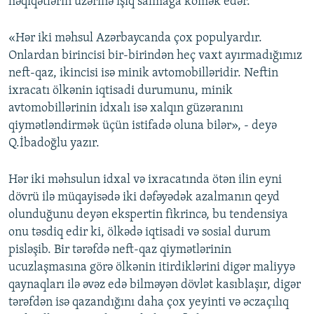
həqiqətlərin üzərinə işıq salmağa kömək edər.
«Hər iki məhsul Azərbaycanda çox populyardır.
Onlardan birincisi bir-birindən heç vaxt ayırmadığımız
neft-qaz, ikincisi isə minik avtomobilləridir. Neftin
ixracatı ölkənin iqtisadi durumunu, minik
avtomobillərinin idxalı isə xalqın güzəranını
qiymətləndirmək üçün istifadə oluna bilər», - deyə
Q.İbadoğlu yazır.
Hər iki məhsulun idxal və ixracatında ötən ilin eyni
dövrü ilə müqayisədə iki dəfəyədək azalmanın qeyd
olunduğunu deyən ekspertin fikrincə, bu tendensiya
onu təsdiq edir ki, ölkədə iqtisadi və sosial durum
pisləşib. Bir tərəfdə neft-qaz qiymətlərinin
ucuzlaşmasına görə ölkənin itirdiklərini digər maliyyə
qaynaqları ilə əvəz edə bilməyən dövlət kasıblaşır, digər
tərəfdən isə qazandığını daha çox yeyinti və əczaçılıq