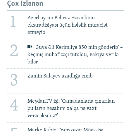
Çox izlənən
1
Azərbaycan Bəhruz Həsənlinin
ekstradisiyası üçün hələlik müraciət
etməyib
2
'Guya Əli Kərimliyə 850 min göndərib' –
keçmiş mühafizəçi tutuldu, Bakıya verilə
bilər
3
Zamin Salayev azadlığa çıxıb
4
MeydanTV işi: 'Çamadanlarla çıxarılan
pulların hesabını xalqa nə vaxt
verəcəksiniz?'
Marko Rubio Transxəzər Müəssisə