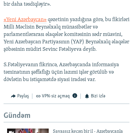
bir daha təsdiqləyir».
«Yeni Azərbaycan»
qəzetinin yazdığına görə, bu fikirləri
Milli Məclisin Beynəlxalq münasibətlər və
parlamentlərarası əlaqələr komitəsinin sədr müavini,
Yeni Azərbaycan Partiyasının (YAP) Beynəlxalq əlaqələr
şöbəsinin müdiri Sevinc Fətəliyeva deyib.
S.Fətəliyevanın fikrincə, Azərbaycanda informasiya
təminatının şəffaflığı üçün lazımi işlər görülüb və
dövlətin bu istiqamətdə siyasi iradəsi var.
Paylaş
VPN-siz açmaq
Bizi izlə
Gündəm
Savaşsız keçən bir il - Azərbaycanla