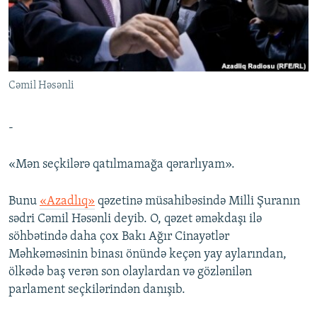
İNFOQRAFIKA
AZƏRBAYCAN ƏDƏBIYYATI KITABXANASI
MISSIYAMIZ
BIZI IZLƏ
KARIKATURA
İSLAM VƏ DEMOKRATIYA
PEŞƏ ETIKASI VƏ JURNALISTIKA STANDARTLARIMIZ
İZ - MƏDƏNIYYƏT PROQRAMI
MATERIALLARIMIZDAN ISTIFADƏ
Cəmil Həsənli
AZADLIQRADIOSU MOBIL TELEFONUNUZDA
RFE/RL-in bütün saytları
BIZIMLƏ ƏLAQƏ
-
XƏBƏR BÜLLETENLƏRIMIZ
«Mən seçkilərə qatılmamağa qərarlıyam».
Bunu
«Azadlıq»
qəzetinə müsahibəsində Milli Şuranın
sədri Cəmil Həsənli deyib. O, qəzet əməkdaşı ilə
söhbətində daha çox Bakı Ağır Cinayətlər
Məhkəməsinin binası önündə keçən yay aylarından,
ölkədə baş verən son olaylardan və gözlənilən
parlament seçkilərindən danışıb.