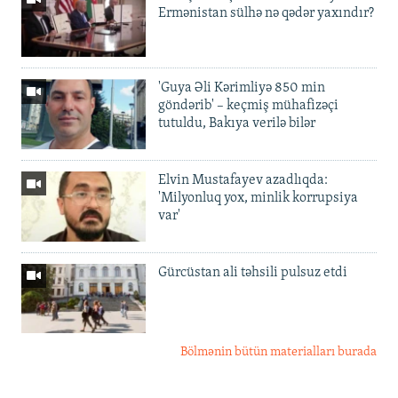
Ermənistan sülhə nə qədər yaxındır?
'Guya Əli Kərimliyə 850 min
göndərib' – keçmiş mühafizəçi
tutuldu, Bakıya verilə bilər
Elvin Mustafayev azadlıqda:
'Milyonluq yox, minlik korrupsiya
var'
Gürcüstan ali təhsili pulsuz etdi
Bölmənin bütün materialları burada