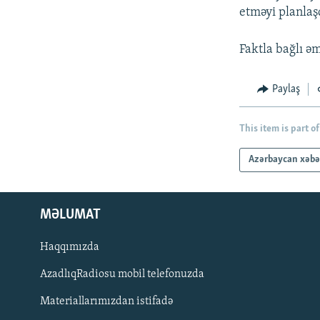
etməyi planlaş
Faktla bağlı əm
Paylaş
This item is part of
Azərbaycan xəbə
MƏLUMAT
Haqqımızda
AzadlıqRadiosu mobil telefonuzda
Materiallarımızdan istifadə
BIZI IZLƏ