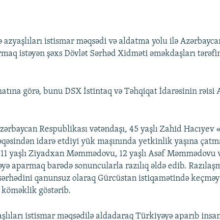
 azyaşlıları istismar məqsədi və aldatma yolu ilə Azərbayc
maq istəyən şəxs Dövlət Sərhəd Xidməti əməkdaşları tərəf
atına görə, bunu DSX İstintaq və Təhqiqat İdarəsinin rəisi
 Azərbaycan Respublikası vətəndaşı, 45 yaşlı Zahid Hacıyev 
qəsindən idarə etdiyi yük maşınında yetkinlik yaşına çat
ri 11 yaşlı Ziyadxan Məmmədovu, 12 yaşlı Asəf Məmmədovu
əyə aparmaq barədə sonuncularla razılıq əldə edib. Razılaş
 sərhədini qanunsuz olaraq Gürcüstan istiqamətində keçməy
 köməklik göstərib.
şlıları istismar məqsədilə aldadaraq Türkiyəyə aparıb insan