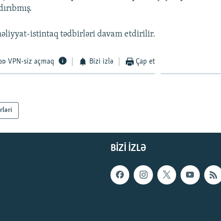
dırıbmış.
əliyyat-istintaq tədbirləri davam etdirilir.
VPN-siz açmaq
Bizi izlə
Çap et
rləri
BIZI IZLƏ