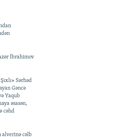
andan
indən
 Azər İbrahimov
«Şıxlı» Sərhəd
mayan Gəncə
 və Yaqub
maya əsasən,
ə cəhd
 alverinə cəlb