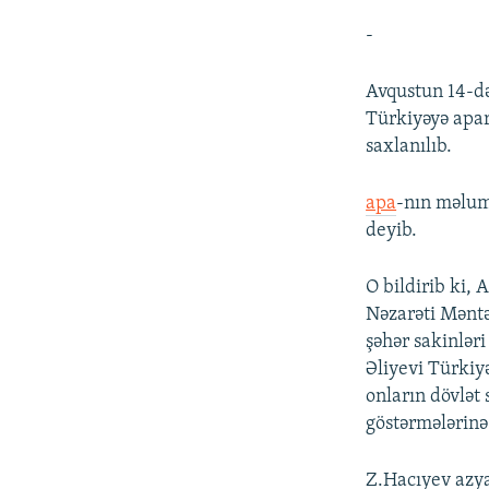
-
Avqustun 14-də
Türkiyəyə apar
saxlanılıb.
apa
-nın məlum
deyib.
O bildirib ki,
Nəzarəti Məntə
şəhər sakinlə
Əliyevi Türkiy
onların dövlət
göstərmələrinə
Z.Hacıyev azya