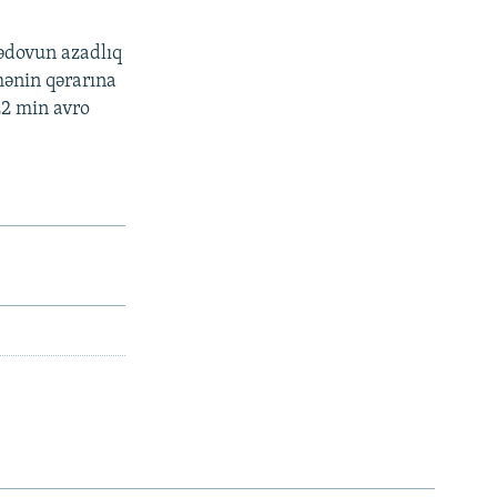
ədovun azadlıq
mənin qərarına
22 min avro