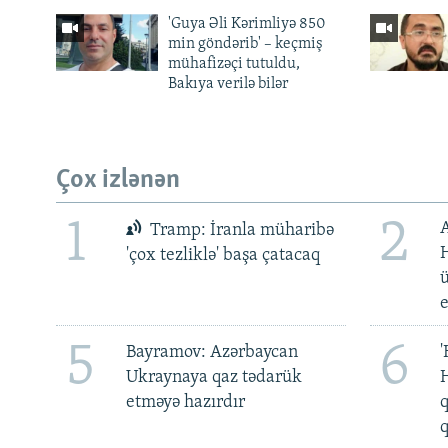
'Guya Əli Kərimliyə 850
min göndərib' – keçmiş
mühafizəçi tutuldu,
Bakıya verilə bilər
Çox izlənən
1
2
Tramp: İranla müharibə
H
'çox tezliklə' başa çatacaq
ü
5
6
Bayramov: Azərbaycan
'
Ukraynaya qaz tədarük
H
etməyə hazırdır
q
q