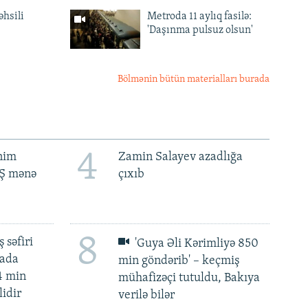
əhsili
Metroda 11 aylıq fasilə:
'Daşınma pulsuz olsun'
Bölmənin bütün materialları burada
4
ənim
Zamin Salayev azadlığa
BŞ mənə
çıxıb
8
 səfiri
'Guya Əli Kərimliyə 850
mada
min göndərib' – keçmiş
4 min
mühafizəçi tutuldu, Bakıya
lidir
verilə bilər