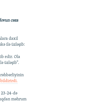
dovun cəza
nlara daxil
ə ilə üzləşib:
ib edir. Ola
lə üzləşib”.
rəhbərliyinin
ı
bildirirdi.
n 23-24-də
adlıqdan məhrum