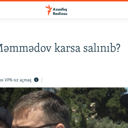
Məmmədov karsa salınıb?
VPN-siz açmaq