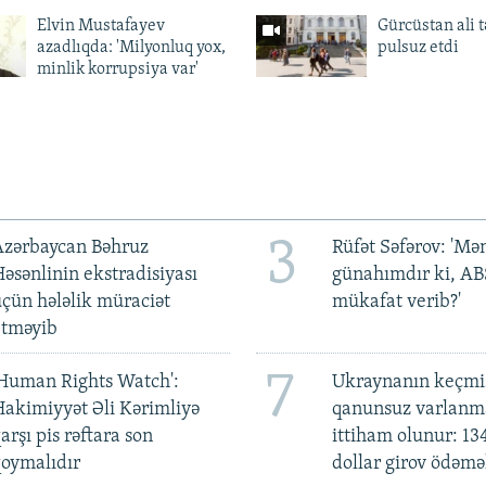
Elvin Mustafayev
Gürcüstan ali t
azadlıqda: 'Milyonluq yox,
pulsuz etdi
minlik korrupsiya var'
3
Azərbaycan Bəhruz
Rüfət Səfərov: 'M
əsənlinin ekstradisiyası
günahımdır ki, A
çün hələlik müraciət
mükafat verib?'
etməyib
7
Human Rights Watch':
Ukraynanın keçmiş
akimiyyət Əli Kərimliyə
qanunsuz varlan
arşı pis rəftara son
ittiham olunur: 13
oymalıdır
dollar girov ödəmə