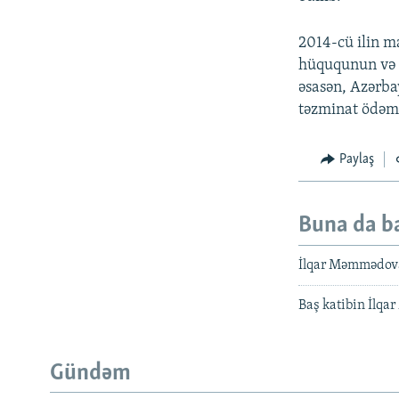
2014-cü ilin 
hüququnun və t
əsasən, Azərba
təzminat ödəmə
Paylaş
Buna da b
İlqar Məmmədov
Baş katibin İlqa
Gündəm