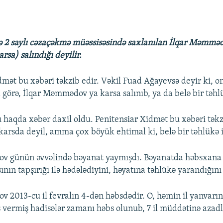
ə 2 saylı cəzaçəkmə müəssisəsində saxlanılan İlqar Məmmə
sa) salındığı deyilir.
dmət bu xəbəri təkzib edir. Vəkil Fuad Ağayevsə deyir ki, o
görə, İlqar Məmmədov ya karsa salınıb, ya da belə bir təhlük
 haqda xəbər daxil oldu. Penitensiar Xidmət bu xəbəri təkz
i karsda deyil, amma çox böyük ehtimal ki, belə bir təhlükə i
v günün əvvəlində bəyanat yaymışdı. Bəyanatda həbsxana 
ının tapşırığı ilə hədələdiyini, həyatına təhlükə yarandığın
 2013-cu il fevralın 4-dən həbsdədir. O, həmin il yanvarı
ş vermiş hadisələr zamanı həbs olunub, 7 il müddətinə az