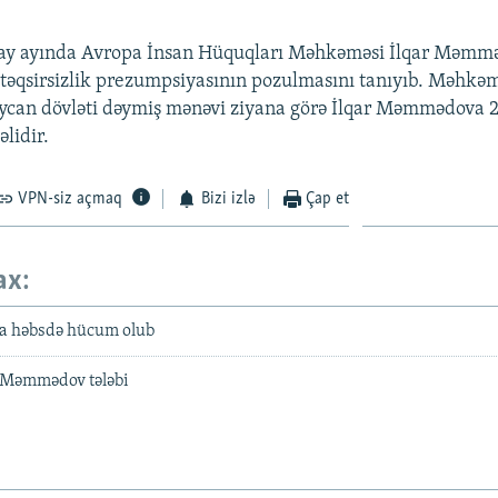
may ayında Avropa İnsan Hüquqları Məhkəməsi İlqar Məmm
əqsirsizlik prezumpsiyasının pozulmasını tanıyıb. Məhkə
ycan dövləti dəymiş mənəvi ziyana görə İlqar Məmmədova 
lidir.
VPN-siz açmaq
Bizi izlə
Çap et
ax:
a həbsdə hücum olub
r Məmmədov tələbi