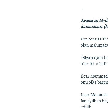
-
Avqustun 14-d
kamerasına (kar
Penitensiar Xi
olan məlumata 
“Bizə axşam bu
bilər ki, o ind
İlqar Məmmədo
onu ölkə başçıs
İlqar Məmmədov
İsmayıllıda ba
edilib.