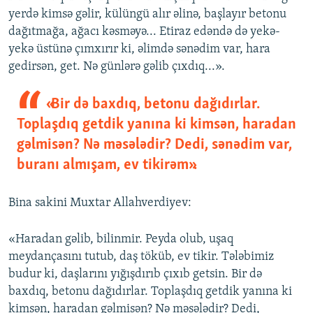
yerdə kimsə gəlir, külüngü alır əlinə, başlayır betonu
dağıtmağa, ağacı kəsməyə... Etiraz edəndə də yekə-
yekə üstünə çımxırır ki, əlimdə sənədim var, hara
gedirsən, get. Nə günlərə gəlib çıxdıq...».
«Bir də baxdıq, betonu dağıdırlar.
Toplaşdıq getdik yanına ki kimsən, haradan
gəlmisən? Nə məsələdir? Dedi, sənədim var,
buranı almışam, ev tikirəm».
Bina sakini Muxtar Allahverdiyev:
«Haradan gəlib, bilinmir. Peyda olub, uşaq
meydançasını tutub, daş töküb, ev tikir. Tələbimiz
budur ki, daşlarını yığışdırıb çıxıb getsin. Bir də
baxdıq, betonu dağıdırlar. Toplaşdıq getdik yanına ki
kimsən, haradan gəlmisən? Nə məsələdir? Dedi,