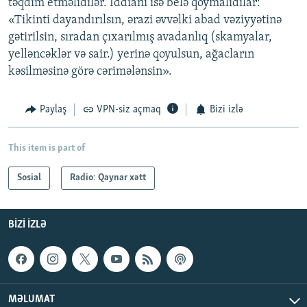
təqdim etməlidilər. İddianı isə belə qoymalıdılar:
«Tikinti dayandırılsın, ərazi əvvəlki abad vəziyyətinə
gətirilsin, sıradan çıxarılmış avadanlıq (skamyalar,
yelləncəklər və sair.) yerinə qoyulsun, ağacların
kəsilməsinə görə cərimələnsin».
Paylaş
VPN-siz açmaq
Bizi izlə
This item is part of
Sosial
Radio: Qaynar xətt
BIZI IZLƏ
MƏLUMAT