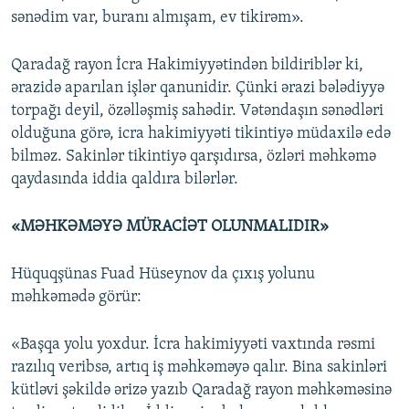
sənədim var, buranı almışam, ev tikirəm».
Qaradağ rayon İcra Hakimiyyətindən bildiriblər ki,
ərazidə aparılan işlər qanunidir. Çünki ərazi bələdiyyə
torpağı deyil, özəlləşmiş sahədir. Vətəndaşın sənədləri
olduğuna görə, icra hakimiyyəti tikintiyə müdaxilə edə
bilməz. Sakinlər tikintiyə qarşıdırsa, özləri məhkəmə
qaydasında iddia qaldıra bilərlər.
«MƏHKƏMƏYƏ MÜRACİƏT OLUNMALIDIR»
Hüquqşünas Fuad Hüseynov da çıxış yolunu
məhkəmədə görür:
«Başqa yolu yoxdur. İcra hakimiyyəti vaxtında rəsmi
razılıq veribsə, artıq iş məhkəməyə qalır. Bina sakinləri
kütləvi şəkildə ərizə yazıb Qaradağ rayon məhkəməsinə