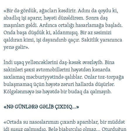
«Bir də gördük, ağacları kəsdirir. Adını da qoydu ki,
abadlıq işi aparır, həyəti düzəldirəm. Sonra daş
maşınları gəldi. Ardınca ortalığı hasarlamağa başladı.
Onda başa düşdük ki, aldanmışıq. Bir az səsimizi
qaldıran kimi, işi dayandırıb qaçır. Sakitlik yaranınca
yenə gəlir».
İndi uşaq yelləncəklərini daş-kəsək əvəzləyib. Bina
sakinləri şəxsi avtomobillərini həyətdən kənarda
saxlamaq məcburiyyətində qalıblar. Onlar toz-torpağa
bulaşmamaq üçün həyətə zəruri hallarda düşürlər.
Kölgələnməyə isə həyətdə bir budaq da qalmayıb.
«NƏ GÜNLƏRƏ GƏLİB ÇIXDIQ...»
«Ortada su nasoslarımızı çıxarıb aparıblar, bir müddət
idi susuz qalmışdıq. Belə biabırçılıq olmaz... Oturduğun