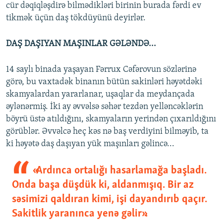
cür dəqiqləşdirə bilmədikləri birinin burada fərdi ev
tikmək üçün daş tökdüyünü deyirlər.
DAŞ DAŞIYAN MAŞINLAR GƏLƏNDƏ...
14 saylı binada yaşayan Fərrux Cəfərovun sözlərinə
görə, bu vaxtadək binanın bütün sakinləri həyətdəki
skamyalardan yararlanar, uşaqlar da meydançada
əylənərmiş. İki ay əvvəlsə səhər tezdən yelləncəklərin
böyrü üstə atıldığını, skamyaların yerindən çıxarıldığını
görüblər. Əvvəlcə heç kəs nə baş verdiyini bilməyib, ta
ki həyətə daş daşıyan yük maşınları gəlincə...
«Ardınca ortalığı hasarlamağa başladı.
Onda başa düşdük ki, aldanmışıq. Bir az
səsimizi qaldıran kimi, işi dayandırıb qaçır.
Sakitlik yaranınca yenə gəlir».