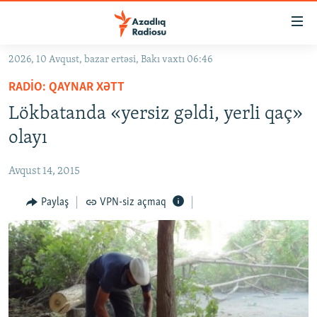
Keçid
linkləri
Əsas
2026, 10 Avqust, bazar ertəsi, Bakı vaxtı 06:46
məzmuna
GÜNDƏM
RADIO: QAYNAR XƏTT
qayıt
#İZAHLA
Əsas
Lökbatanda «yersiz gəldi, yerli qaç»
KORRUPSIOMETR
naviqasiyaya
olayı
qayıt
#ƏSLINDƏ
Axtarışa
Avqust 14, 2015
FƏRQƏ BAX
keç
QANUNI DOĞRU
Paylaş
VPN-siz açmaq
ARAŞDIRMA
MULTIMEDIA
RADIO ARXIV
VIDEO
HAQQIMIZDA
FOTOQALEREYA
OXU ZALI