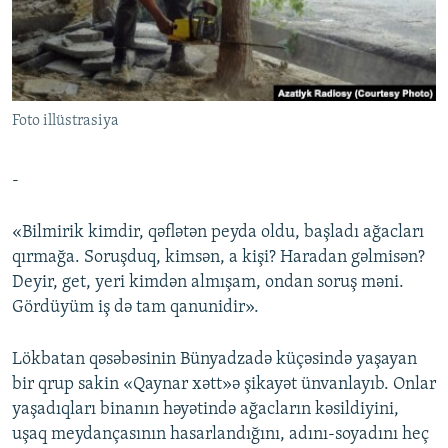
İNFOQRAFIKA
AZƏRBAYCAN ƏDƏBIYYATI KITABXANASI
MISSIYAMIZ
BIZI IZLƏ
KARIKATURA
İSLAM VƏ DEMOKRATIYA
PEŞƏ ETIKASI VƏ JURNALISTIKA STANDARTLARIMIZ
İZ - MƏDƏNIYYƏT PROQRAMI
MATERIALLARIMIZDAN ISTIFADƏ
Foto illüstrasiya
AZADLIQRADIOSU MOBIL TELEFONUNUZDA
RFE/RL-in bütün saytları
BIZIMLƏ ƏLAQƏ
-
XƏBƏR BÜLLETENLƏRIMIZ
«Bilmirik kimdir, qəflətən peyda oldu, başladı ağacları
qırmağa. Soruşduq, kimsən, a kişi? Haradan gəlmisən?
Deyir, get, yeri kimdən almışam, ondan soruş məni.
Gördüyüm iş də tam qanunidir».
Lökbatan qəsəbəsinin Bünyadzadə küçəsində yaşayan
bir qrup sakin «Qaynar xətt»ə şikayət ünvanlayıb. Onlar
yaşadıqları binanın həyətində ağacların kəsildiyini,
uşaq meydançasının hasarlandığını, adını-soyadını heç