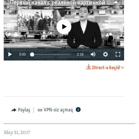
Первый канал с реальной картинкой
No media source currently available
0:00
2:18
Direct-ə keçid
Paylaş
VPN-siz açmaq
May 31, 2017