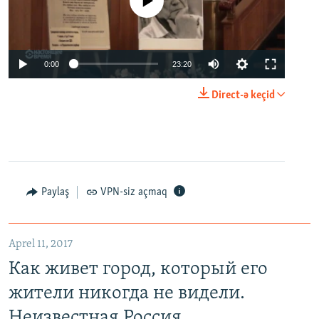
No media source currently available
0:00
23:20
Direct-ə keçid
Paylaş
VPN-siz açmaq
Aprel 11, 2017
Как живет город, который его
жители никогда не видели.
Неизвестная Россия