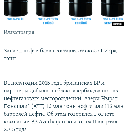
İNFOQRAFIKA
AZƏRBAYCAN ƏDƏBIYYATI KITABXANASI
MISSIYAMIZ
BIZI IZLƏ
KARIKATURA
İSLAM VƏ DEMOKRATIYA
PEŞƏ ETIKASI VƏ JURNALISTIKA STANDARTLARIMIZ
İZ - MƏDƏNIYYƏT PROQRAMI
MATERIALLARIMIZDAN ISTIFADƏ
Иллюстрация
AZADLIQRADIOSU MOBIL TELEFONUNUZDA
RFE/RL-in bütün saytları
BIZIMLƏ ƏLAQƏ
Запасы нефти блока составляют около 1 млрд
тонн
XƏBƏR BÜLLETENLƏRIMIZ
В I полугодии 2015 года британская BP и
партнеры добыли на блоке азербайджанских
нефтегазовых месторождений “Азери-Чыраг-
Гюнешли” (АЧГ) 16 млн тонн нефти или 116 млн
баррелей нефти. Об этом говорится в отчете
компании BP-Azerbaijan по итогам II квартала
2015 года.