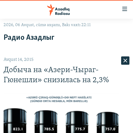
Keçid
linkləri
Əsas
2026, 06 Avqust, cümə axşamı, Bakı vaxtı 22:11
məzmuna
GÜNDƏM
Радио Азадлыг
qayıt
#İZAHLA
Əsas
KORRUPSIOMETR
naviqasiyaya
Avqust 14, 2015
qayıt
#ƏSLINDƏ
Axtarışa
Добыча на «Азери-Чыраг-
FƏRQƏ BAX
keç
Гюнешли» снизилась на 2,3%
QANUNI DOĞRU
ARAŞDIRMA
MULTIMEDIA
RADIO ARXIV
VIDEO
HAQQIMIZDA
FOTOQALEREYA
OXU ZALI