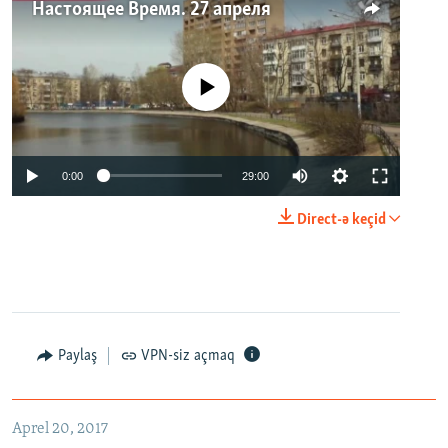
Настоящее Время. 27 апреля
No media source currently available
0:00
29:00
Direct-ə keçid
Paylaş
VPN-siz açmaq
Aprel 20, 2017