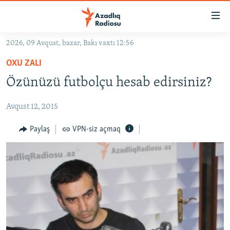
Keçid
linkləri
Əsas
2026, 09 Avqust, bazar, Bakı vaxtı 12:56
məzmuna
GÜNDƏM
OXU ZALI
qayıt
#İZAHLA
Əsas
Özünüzü futbolçu hesab edirsiniz?
KORRUPSIOMETR
naviqasiyaya
qayıt
Avqust 12, 2015
#ƏSLINDƏ
Axtarışa
FƏRQƏ BAX
Paylaş
VPN-siz açmaq
keç
QANUNI DOĞRU
ARAŞDIRMA
MULTIMEDIA
RADIO ARXIV
VIDEO
HAQQIMIZDA
FOTOQALEREYA
OXU ZALI