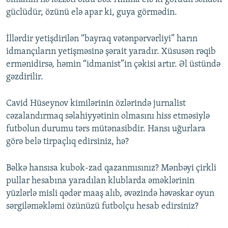
güclüdür, özünü elə apar ki, guya görmədin.
İllərdir yetişdirilən “bayraq vətənpərvərliyi” harın
idmançıların yetişməsinə şərait yaradır. Xüsusən rəqib
ermənidirsə, həmin “idmanist”in çəkisi artır. Əl üstündə
gəzdirilir.
Cavid Hüseynov kimilərinin özlərində jurnalist
cəzalandırmaq səlahiyyətinin olmasını hiss etməsiylə
futbolun durumu tərs mütənasibdir. Hansı uğurlara
görə belə tirpaçlıq edirsiniz, hə?
Bəlkə hansısa kubok-zad qazanmısınız? Mənbəyi çirkli
pullar hesabına yaradılan klublarda əməklərinin
yüzlərlə misli qədər maaş alıb, əvəzində həvəskar oyun
sərgiləməkləmi özünüzü futbolçu hesab edirsiniz?