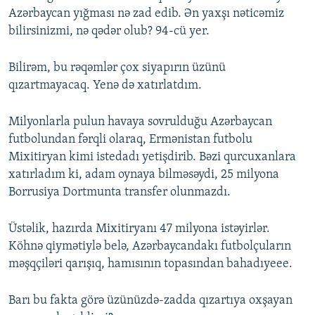
Azərbaycan yığması nə zad edib. Ən yaxşı nəticəmiz
bilirsinizmi, nə qədər olub? 94-cü yer.
Bilirəm, bu rəqəmlər çox siyapırın üzünü
qızartmayacaq. Yenə də xatırlatdım.
Milyonlarla pulun havaya sovrulduğu Azərbaycan
futbolundan fərqli olaraq, Ermənistan futbolu
Mixitiryan kimi istedadı yetişdirib. Bəzi qurcuxanlara
xatırladım ki, adam oynaya bilməsəydi, 25 milyona
Borrusiya Dortmunta transfer olunmazdı.
Üstəlik, hazırda Mixitiryanı 47 milyona istəyirlər.
Köhnə qiymətiylə belə, Azərbaycandakı futbolçuların
məşqçiləri qarışıq, hamısının topasından bahadıyeee.
Barı bu fakta görə üzünüzdə-zadda qızartıya oxşayan