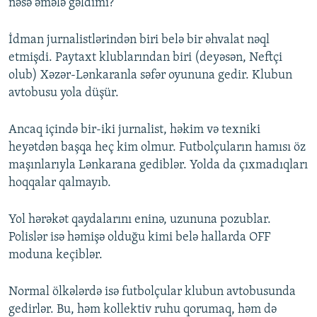
nəsə əmələ gəldimi?
İdman jurnalistlərindən biri belə bir əhvalat nəql
etmişdi. Paytaxt klublarından biri (deyəsən, Neftçi
olub) Xəzər-Lənkaranla səfər oyununa gedir. Klubun
avtobusu yola düşür.
Ancaq içində bir-iki jurnalist, həkim və texniki
heyətdən başqa heç kim olmur. Futbolçuların hamısı öz
maşınlarıyla Lənkarana gediblər. Yolda da çıxmadıqları
hoqqalar qalmayıb.
Yol hərəkət qaydalarını eninə, uzununa pozublar.
Polislər isə həmişə olduğu kimi belə hallarda OFF
moduna keçiblər.
Normal ölkələrdə isə futbolçular klubun avtobusunda
gedirlər. Bu, həm kollektiv ruhu qorumaq, həm də