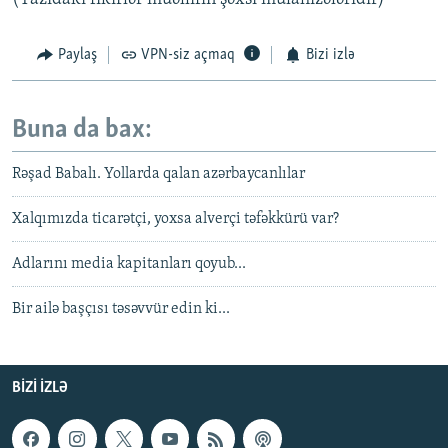
Paylaş
VPN-siz açmaq
Bizi izlə
Buna da bax:
Rəşad Babalı. Yollarda qalan azərbaycanlılar
Xalqımızda ticarətçi, yoxsa alverçi təfəkkürü var?
Adlarını media kapitanları qoyub...
Bir ailə başçısı təsəvvür edin ki...
BIZI IZLƏ