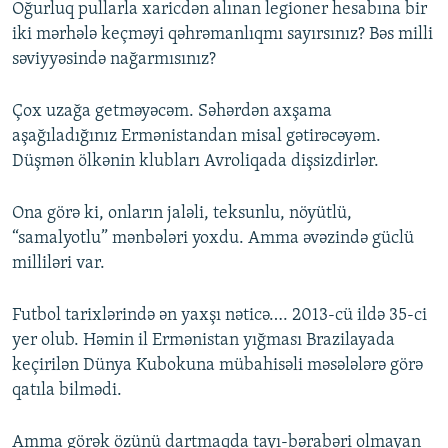
Oğurluq pullarla xaricdən alınan legioner hesabına bir
iki mərhələ keçməyi qəhrəmanlıqmı sayırsınız? Bəs milli
səviyyəsində nağarmısınız?
Çox uzağa getməyəcəm. Səhərdən axşama
aşağıladığınız Ermənistandan misal gətirəcəyəm.
Düşmən ölkənin klubları Avroliqada dişsizdirlər.
Ona görə ki, onların jaləli, teksunlu, nöyütlü,
“samalyotlu” mənbələri yoxdu. Amma əvəzində güclü
milliləri var.
Futbol tarixlərində ən yaxşı nəticə…. 2013-cü ildə 35-ci
yer olub. Həmin il Ermənistan yığması Brazilayada
keçirilən Dünya Kubokuna mübahisəli məsələlərə görə
qatıla bilmədi.
Amma görək özünü dartmaqda tayı-bərabəri olmayan