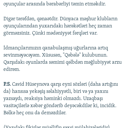
oyunçular arasında bərabərliyi təmin etməkdir.
Digər tərəfdən, qənaətdir. Dünyaca məşhur klubların
oyunçularından yuxarıdakı hərəkətləri heç zaman
görməzsiniz. Çünki mədəniyyət fərqləri var.
İdmançılarımızın qanabulaşmış uğurlarına artıq
sevinməyəcəyəm. Xüsusən, "Qəbələ" kulubunun.
Qarşıdakı oyunlarda səmimi qəlbdən məğlubiyyət arzu
edirəm.
P.S.
Cavid Hüseynova qarşı eyni sözləri (daha artığını
da) hansısa yekəşiş səlahiyyətli, biri və ya yaxını
yazsaydı, reaksiya həminki olmazdı. Uzaqbaşı
vasitəçilərlə xəbər göndərib deyəcəkdilər ki, incidik.
Bəlkə heç onu da deməzdilər.
(Yazıdakı fikirlər müəllifin şəxsi mülahizələridir)