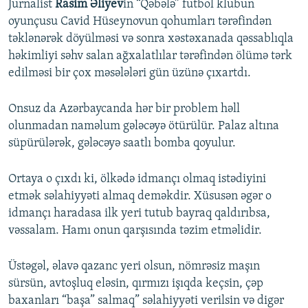
Jurnalist
Rasim Əliyev
in “Qəbələ” futbol klubun
oyunçusu Cavid Hüseynovun qohumları tərəfindən
təklənərək döyülməsi və sonra xəstəxanada qəssablıqla
həkimliyi səhv salan ağxalatlılar tərəfindən ölümə tərk
edilməsi bir çox məsələləri gün üzünə çıxartdı.
Onsuz da Azərbaycanda hər bir problem həll
olunmadan naməlum gələcəyə ötürülür. Palaz altına
süpürülərək, gələcəyə saatlı bomba qoyulur.
Ortaya o çıxdı ki, ölkədə idmançı olmaq istədiyini
etmək səlahiyyəti almaq deməkdir. Xüsusən əgər o
idmançı haradasa ilk yeri tutub bayraq qaldırıbsa,
vəssalam. Hamı onun qarşısında təzim etməlidir.
Üstəgəl, əlavə qazanc yeri olsun, nömrəsiz maşın
sürsün, avtoşluq eləsin, qırmızı işıqda keçsin, çəp
baxanları “başa” salmaq” səlahiyyəti verilsin və digər