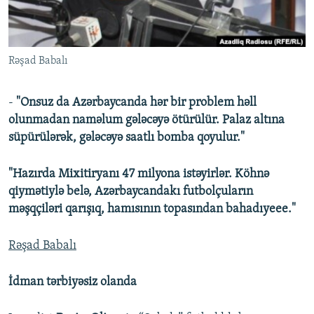
İNFOQRAFIKA
AZƏRBAYCAN ƏDƏBIYYATI KITABXANASI
MISSIYAMIZ
BIZI IZLƏ
KARIKATURA
İSLAM VƏ DEMOKRATIYA
PEŞƏ ETIKASI VƏ JURNALISTIKA STANDARTLARIMIZ
Rəşad Babalı
İZ - MƏDƏNIYYƏT PROQRAMI
MATERIALLARIMIZDAN ISTIFADƏ
AZADLIQRADIOSU MOBIL TELEFONUNUZDA
RFE/RL-in bütün saytları
-
"Onsuz da Azərbaycanda hər bir problem həll
BIZIMLƏ ƏLAQƏ
olunmadan naməlum gələcəyə ötürülür. Palaz altına
süpürülərək, gələcəyə saatlı bomba qoyulur."
XƏBƏR BÜLLETENLƏRIMIZ
"Hazırda Mixitiryanı 47 milyona istəyirlər. Köhnə
qiymətiylə belə, Azərbaycandakı futbolçuların
məşqçiləri qarışıq, hamısının topasından bahadıyeee."
Rəşad Babalı
İdman tərbiyəsiz olanda