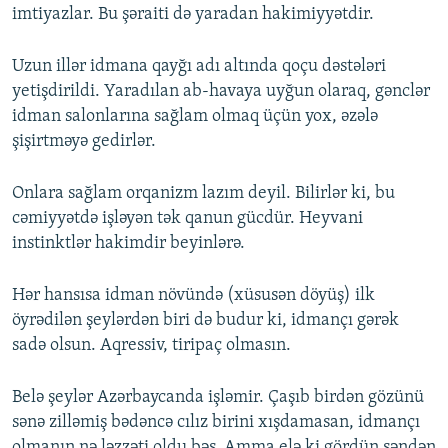
imtiyazlar. Bu şəraiti də yaradan hakimiyyətdir.
Uzun illər idmana qayğı adı altında qoçu dəstələri
yetişdirildi. Yaradılan ab-havaya uyğun olaraq, gənclər
idman salonlarına sağlam olmaq üçün yox, əzələ
şişirtməyə gedirlər.
Onlara sağlam orqanizm lazım deyil. Bilirlər ki, bu
cəmiyyətdə işləyən tək qanun gücdür. Heyvani
instinktlər hakimdir beyinlərə.
Hər hansısa idman növündə (xüsusən döyüş) ilk
öyrədilən şeylərdən biri də budur ki, idmançı gərək
sadə olsun. Aqressiv, tiripaç olmasın.
Belə şeylər Azərbaycanda işləmir. Çaşıb birdən gözünü
sənə zilləmiş bədəncə cılız birini xışdamasan, idmançı
olmanın nə ləzzəti oldu bəs. Amma elə ki gördün səndən