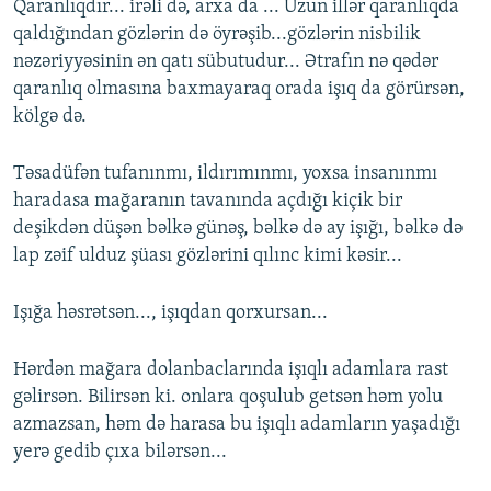
Qaranlıqdır... irəli də, arxa da ... Uzun illər qaranlıqda
qaldığından gözlərin də öyrəşib...gözlərin nisbilik
nəzəriyyəsinin ən qatı sübutudur... Ətrafın nə qədər
qaranlıq olmasına baxmayaraq orada işıq da görürsən,
kölgə də.
Təsadüfən tufanınmı, ildırımınmı, yoxsa insanınmı
haradasa mağaranın tavanında açdığı kiçik bir
deşikdən düşən bəlkə günəş, bəlkə də ay işığı, bəlkə də
lap zəif ulduz şüası gözlərini qılınc kimi kəsir...
Işığa həsrətsən..., işıqdan qorxursan...
Hərdən mağara dolanbaclarında işıqlı adamlara rast
gəlirsən. Bilirsən ki. onlara qoşulub getsən həm yolu
azmazsan, həm də harasa bu işıqlı adamların yaşadığı
yerə gedib çıxa bilərsən...