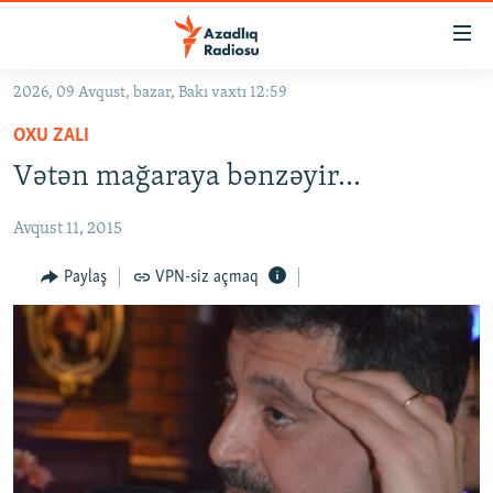
Keçid
linkləri
Əsas
2026, 09 Avqust, bazar, Bakı vaxtı 12:59
məzmuna
GÜNDƏM
OXU ZALI
qayıt
#İZAHLA
Əsas
Vətən mağaraya bənzəyir...
KORRUPSIOMETR
naviqasiyaya
qayıt
Avqust 11, 2015
#ƏSLINDƏ
Axtarışa
FƏRQƏ BAX
Paylaş
VPN-siz açmaq
keç
QANUNI DOĞRU
ARAŞDIRMA
MULTIMEDIA
RADIO ARXIV
VIDEO
HAQQIMIZDA
FOTOQALEREYA
OXU ZALI