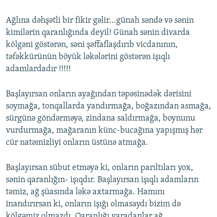
Ağlına dəhşətli bir fikir gəlir...günah səndə və sənin
kimilərin qaranlığında deyil! Günah sənin divarda
kölgəni göstərən, səni şəffaflaşdırıb vicdanının,
təfəkkürünün böyük ləkələrini göstərən işıqlı
adamlardadır !!!!!
Başlayırsan onların ayağından təpəsinədək dərisini
soymağa, tonqallarda yandırmağa, boğazından asmağa,
sürgünə göndərməyə, zindana saldırmağa, boynunu
vurdurmağa, mağaranın künc-bucağına yapışmış hər
cür natəmizliyi onların üstünə atmağa.
Başlayırsan sübut etməyə ki, onların parıltıları yox,
sənin qaranlığın- işıqdır. Başlayırsan işıqlı adamların
təmiz, ağ şüasında ləkə axtarmağa. Hamını
inandırırsan ki, onların işığı olmasaydı bizim də
kölgəmiz olmazdı. Qaranlığı yaradanlar ağ