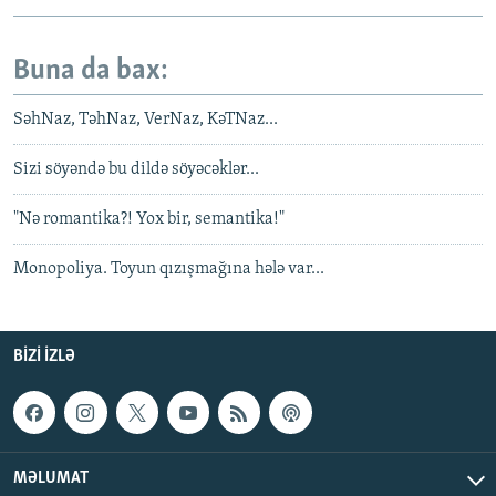
Buna da bax:
SəhNaz, TəhNaz, VerNaz, KəTNaz...
Sizi söyəndə bu dildə söyəcəklər...
"Nə romantika?! Yox bir, semantika!"
Monopoliya. Toyun qızışmağına hələ var...
BIZI IZLƏ
MƏLUMAT