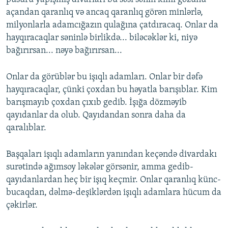
açandan qaranlıq və ancaq qaranlıq görən minlərlə,
milyonlarla adamcığazın qulağına çatdıracaq. Onlar da
hayqıracaqlar səninlə birlikdə... biləcəklər ki, niyə
bağırırsan... nəyə bağırırsan...
Onlar da görüblər bu işıqlı adamları. Onlar bir dəfə
hayqıracaqlar, çünki çoxdan bu həyatla barışıblar. Kim
barışmayıb çoxdan çıxıb gedib. İşığa dözməyib
qayıdanlar da olub. Qayıdandan sonra daha da
qaralıblar.
Başqaları işıqlı adamların yanından keçəndə divardakı
surətində ağımsoy ləkələr görsənir, amma gedib-
qayıdanlardan heç bir işıq keçmir. Onlar qaranlıq künc-
bucaqdan, dəlmə-deşiklərdən işıqlı adamlara hücum da
çəkirlər.