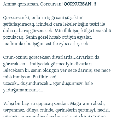
Amma qorxursan. Qorxursan!
QORXURSAN
!!!
Qorxursan ki, onların işığı səni şüşə kimi
şəffaflaşdıracaq, içindəki qara ləkələr işığın təsiri ilə
daha qabarıq görsənəcək. Min illik işıq-kölgə tənasübü
pozulacaq. Sənin gözəl hesab etdiyin əşyalar,
məfhumlar bu işığın təsirilə eybəcərləşəcək.
Özün-özünü görəcəksən divarlarda...divarları da
görəcəksən... indiyədək görmədiyin divarları.
Biləcəksən ki, sənin olduğun yer necə darmış, sən necə
miskinmişsən. Bu fikir səni
üzəcək,..düşündürəcək...əgər düşünməyi hələ
yadırğamamısansa...
Vəhşi bir bağırtı qopacaq səndən. Mağaranın əbədi,
tərpənməz, dünya enində, qərinələrin qərtməyi, nəcisi,
püsürü yapışmış divarları bu səsi sənin kimi gözünü