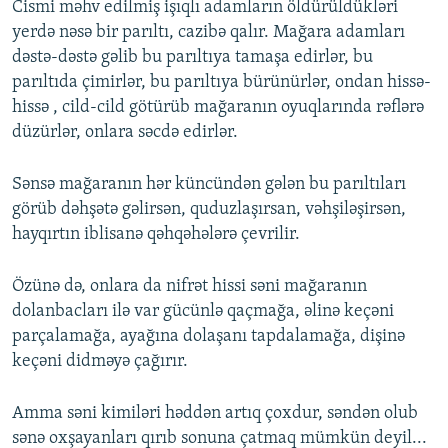
Cismi məhv edilmiş işıqlı adamların öldürüldükləri
yerdə nəsə bir parıltı, cazibə qalır. Mağara adamları
dəstə-dəstə gəlib bu parıltıya tamaşa edirlər, bu
parıltıda çimirlər, bu parıltıya bürünürlər, ondan hissə-
hissə , cild-cild götürüb mağaranın oyuqlarında rəflərə
düzürlər, onlara səcdə edirlər.
Sənsə mağaranın hər küncündən gələn bu parıltıları
görüb dəhşətə gəlirsən, quduzlaşırsan, vəhşiləşirsən,
hayqırtın iblisanə qəhqəhələrə çevrilir.
Özünə də, onlara da nifrət hissi səni mağaranın
dolanbacları ilə var gücünlə qaçmağa, əlinə keçəni
parçalamağa, ayağına dolaşanı tapdalamağa, dişinə
keçəni didməyə çağırır.
Amma səni kimiləri həddən artıq çoxdur, səndən olub
sənə oxşayanları qırıb sonuna çatmaq mümkün deyil...