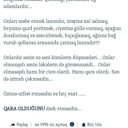
adamlardır...
Onları məhv etmək lazımdır, ürəyinə xal salmaq,
beyninə qurd yeritmək, ciyərinə güllə vurmaq, ayağını
dondurmaq və zəncirləmək, bıçaqlamaq, ağzına bağ
vurub qollarını arxasında çatmaq lazımdır!!!
Onlardır sənin və səni kimilərin düşmənləri... Onlar
olmasaydı sənin ləkələrin də görsənməzdi... Onlar
olmasaydı hamı bir cürə olardı. Hamı qara olardı. Sən
də iztirab çəkməzdin...
Özünə nifrət etməzdin və heç vaxt .....
QARA OLDUĞUNU
dərk etməzdin...
Paylaş
VPN-siz açmaq
Bizi izlə