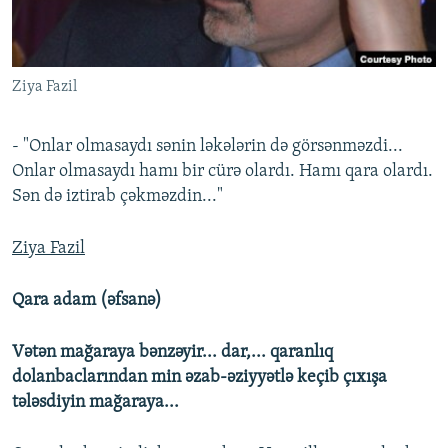
İNFOQRAFIKA
AZƏRBAYCAN ƏDƏBIYYATI KITABXANASI
MISSIYAMIZ
BIZI IZLƏ
KARIKATURA
İSLAM VƏ DEMOKRATIYA
PEŞƏ ETIKASI VƏ JURNALISTIKA STANDARTLARIMIZ
Ziya Fazil
İZ - MƏDƏNIYYƏT PROQRAMI
MATERIALLARIMIZDAN ISTIFADƏ
AZADLIQRADIOSU MOBIL TELEFONUNUZDA
RFE/RL-in bütün saytları
- "Onlar olmasaydı sənin ləkələrin də görsənməzdi...
BIZIMLƏ ƏLAQƏ
Onlar olmasaydı hamı bir cürə olardı. Hamı qara olardı.
Sən də iztirab çəkməzdin..."
XƏBƏR BÜLLETENLƏRIMIZ
Ziya Fazil
Qara adam
(əfsanə)
Vətən mağaraya bənzəyir... dar,... qaranlıq
dolanbaclarından min əzab-əziyyətlə keçib çıxışa
tələsdiyin mağaraya...