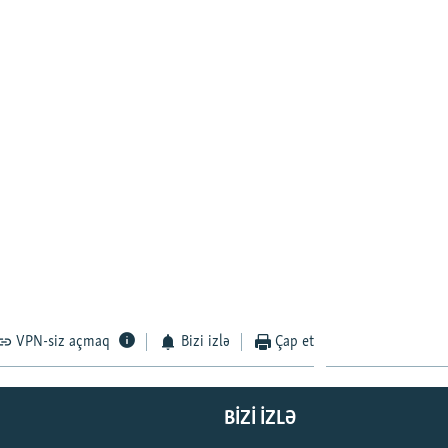
VPN-siz açmaq
Bizi izlə
Çap et
BIZI IZLƏ