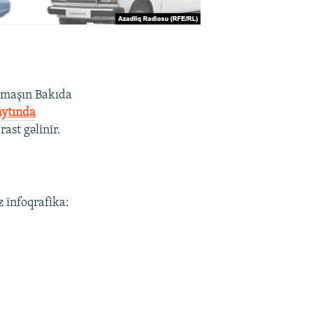
x maşın Bakıda
aytında
ast gəlinir.
z infoqrafika: