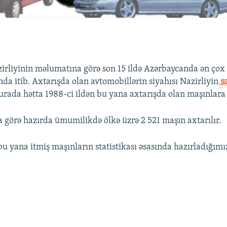
azirliyinin məlumatına görə son 15 ildə Azərbaycanda ən ço
da itib. Axtarışda olan avtomobillərin siyahısı Nazirliyin
s
rada hətta 1988-ci ildən bu yana axtarışda olan maşınlara r
 görə hazırda ümumilikdə ölkə üzrə 2 521 maşın axtarılır.
u yana itmiş maşınların statistikası əsasında hazırladığımı