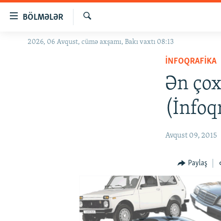
Keçid
BÖLMƏLƏR
linkləri
Axtar
Əsas
2026, 06 Avqust, cümə axşamı, Bakı vaxtı 08:13
GÜNDƏM
məzmuna
İNFOQRAFIKA
#İZAHLA
qayıt
Əsas
Ən çox
KORRUPSIOMETR
naviqasiyaya
#ƏSLINDƏ
qayıt
(İnfoq
Axtarışa
FƏRQƏ BAX
keç
QANUNI DOĞRU
Avqust 09, 2015
ARAŞDIRMA
Paylaş
MULTIMEDIA
RADIO ARXIV
VIDEO
HAQQIMIZDA
FOTOQALEREYA
OXU ZALI