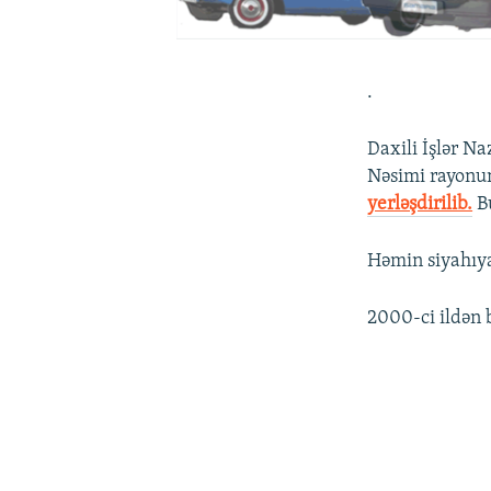
.
Daxili İşlər N
Nəsimi rayonun
yerləşdirilib.
Bu
Həmin siyahıya
2000-ci ildən b