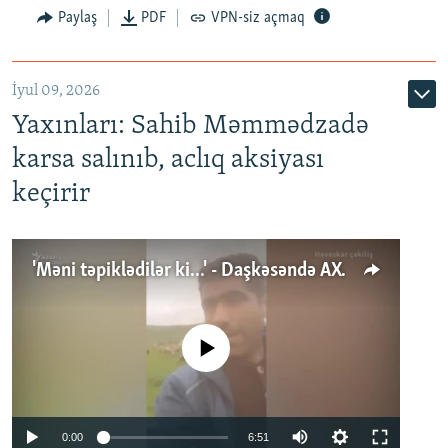
Paylaş
PDF
VPN-siz açmaq
İyul 09, 2026
Yaxınları: Sahib Məmmədzadə
karsa salınıb, aclıq aksiyası
keçirir
'Məni təpiklədilər ki...' - Daşkəsəndə AXCP fəalının yaxınları onun həbsinə etiraz edirlər
No media source currently available
Auto
0:00
6:51