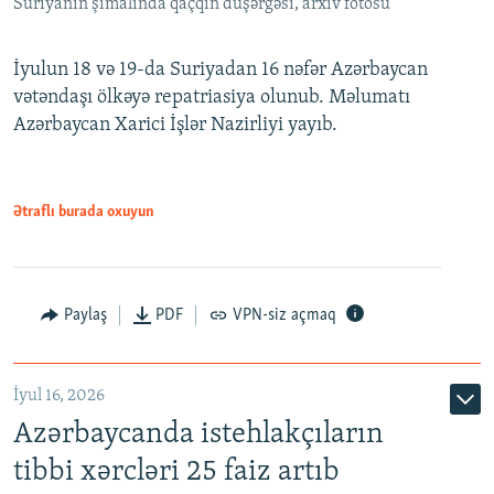
Suriyanın şimalında qaçqın düşərgəsi, arxiv fotosu
İyulun 18 və 19-da Suriyadan 16 nəfər Azərbaycan
vətəndaşı ölkəyə repatriasiya olunub. Məlumatı
Azərbaycan Xarici İşlər Nazirliyi yayıb.
Ətraflı burada oxuyun
Paylaş
PDF
VPN-siz açmaq
İyul 16, 2026
Azərbaycanda istehlakçıların
tibbi xərcləri 25 faiz artıb