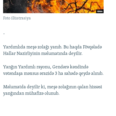
İNFOQRAFIKA
AZƏRBAYCAN ƏDƏBIYYATI KITABXANASI
MISSIYAMIZ
BIZI IZLƏ
KARIKATURA
İSLAM VƏ DEMOKRATIYA
PEŞƏ ETIKASI VƏ JURNALISTIKA STANDARTLARIMIZ
Foto illüstrasiya
İZ - MƏDƏNIYYƏT PROQRAMI
MATERIALLARIMIZDAN ISTIFADƏ
AZADLIQRADIOSU MOBIL TELEFONUNUZDA
RFE/RL-in bütün saytları
-
BIZIMLƏ ƏLAQƏ
Yardımlıda meşə zolağı yanıb. Bu haqda Fövqəladə
XƏBƏR BÜLLETENLƏRIMIZ
Hallar Nazirliyinin məlumatında deyilir.
Yanğın Yardımlı rayonu, Gendərə kəndində
vətəndaşa məxsus ərazidə 3 ha sahədə qeydə alınıb.
Məlumatda deyilir ki, meşə zolağının qalan hissəsi
yanğından mühafizə olunub.