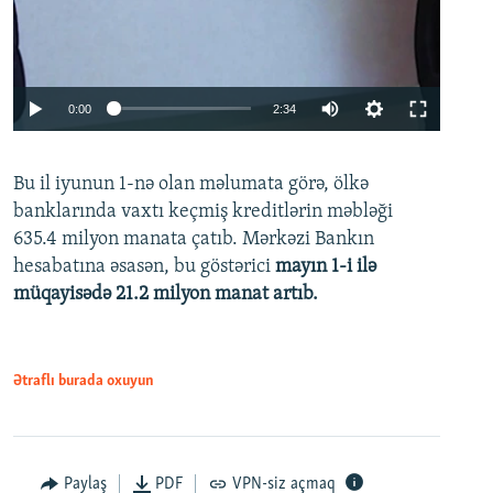
Auto
0:00
2:34
240p
Bu il iyunun 1-nə olan məlumata görə, ölkə
360p
banklarında vaxtı keçmiş kreditlərin məbləği
480p
635.4 milyon manata çatıb. Mərkəzi Bankın
720p
hesabatına əsasən, bu göstərici
mayın 1-i ilə
müqayisədə 21.2 milyon manat artıb.
1080p
Ətraflı burada oxuyun
Auto
240p
360p
480p
Paylaş
PDF
VPN-siz açmaq