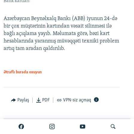
Bank kartları
Azərbaycan Beynəlxalq Bankı (ABB) iyunun 24-də
bir çox müştərinin kartından vəsait silinməsi ilə
bağlı açıqlama yayıb. Məlumata görə, bəzi kart
hesablarında yaranmış müvəqqəti texniki problem
artıq tam aradan qaldırılıb.
Ətraflı burada oxuyun
Paylaş
PDF
VPN-siz açmaq