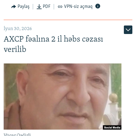
Paylaş
PDF
VPN-siz açmaq
İyun 30, 2026
AXCP fəalına 2 il həbs cəzası
verilib
Vüqar Qədirli