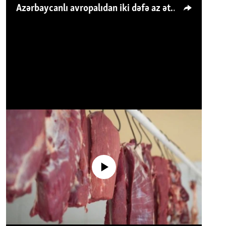
Azərbaycanlı avropalıdan iki dəfə az ət yeyir, amma... 'Qiymət artımı qaçılmazdır'
No media source currently available