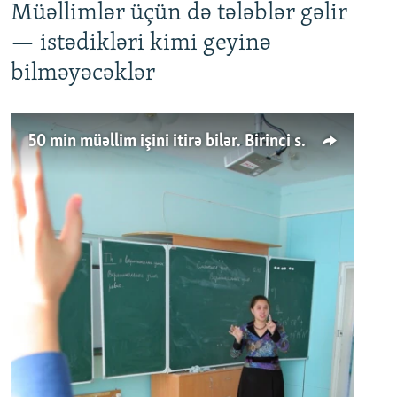
Müəllimlər üçün də tələblər gəlir
— istədikləri kimi geyinə
bilməyəcəklər
50 min müəllim işini itirə bilər. Birinci sinfə gedənlər azalır