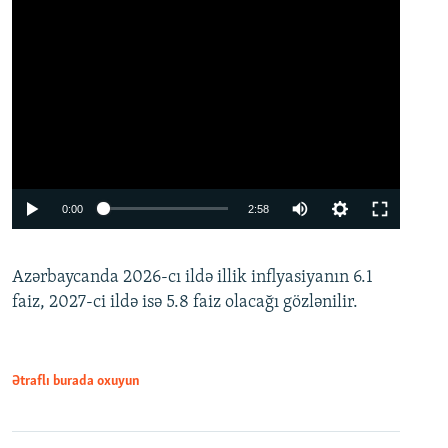
Auto
0:00
2:58
240p
Azərbaycanda 2026-cı ildə illik inflyasiyanın 6.1
360p
faiz, 2027-ci ildə isə 5.8 faiz olacağı gözlənilir.
480p
720p
1080p
Ətraflı burada oxuyun