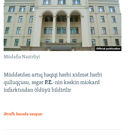
Müdafiə Nazirliyi
Müddətdən artıq həqiqi hərbi xidmət hərbi
qulluqçusu, əsgər
P.E.
-nin kəskin miokard
infarktından öldüyü bildirilir
Ətraflı burada oxuyun