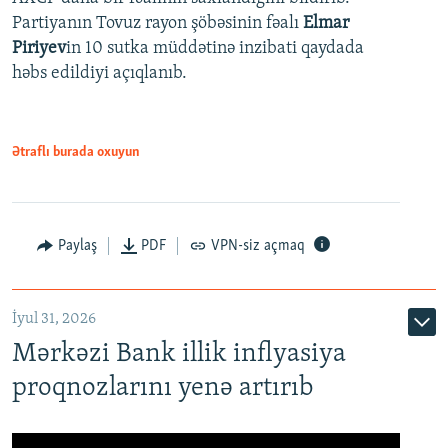
Partiyanın Tovuz rayon şöbəsinin fəalı
Elmar
Piriyev
in 10 sutka müddətinə inzibati qaydada
həbs edildiyi açıqlanıb.
Ətraflı burada oxuyun
Paylaş
PDF
VPN-siz açmaq
İyul 31, 2026
Mərkəzi Bank illik inflyasiya
proqnozlarını yenə artırıb