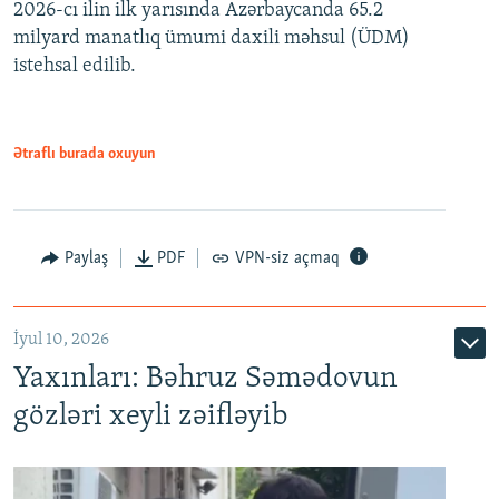
2026-cı ilin ilk yarısında Azərbaycanda 65.2
360p
milyard manatlıq ümumi daxili məhsul (ÜDM)
480p
Auto
240p
360p
480p
istehsal edilib.
720p
720p
1080p
1080p
Ətraflı burada oxuyun
Paylaş
PDF
VPN-siz açmaq
İyul 10, 2026
Yaxınları: Bəhruz Səmədovun
gözləri xeyli zəifləyib