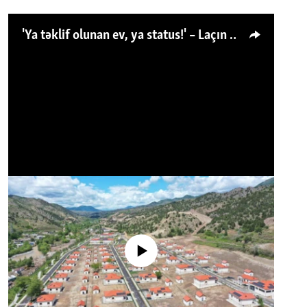
'Ya təklif olunan ev, ya status!' – Laçın köçkünü: 'Laçından başqa heç hara!'
No media source currently available