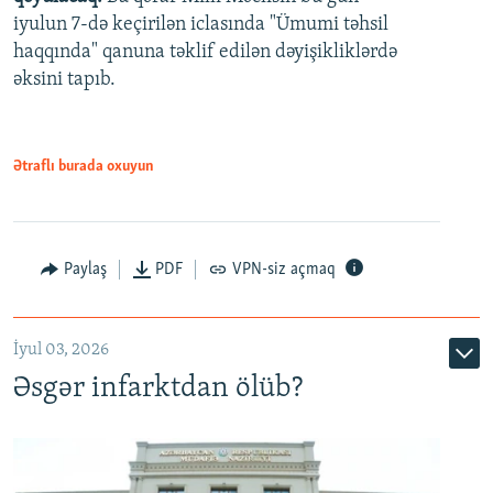
480p
iyulun 7-də keçirilən iclasında "Ümumi təhsil
720p
haqqında" qanuna təklif edilən dəyişikliklərdə
əksini tapıb.
1080p
Ətraflı burada oxuyun
Auto
240p
360p
480p
Paylaş
PDF
VPN-siz açmaq
720p
1080p
İyul 03, 2026
Əsgər infarktdan ölüb?