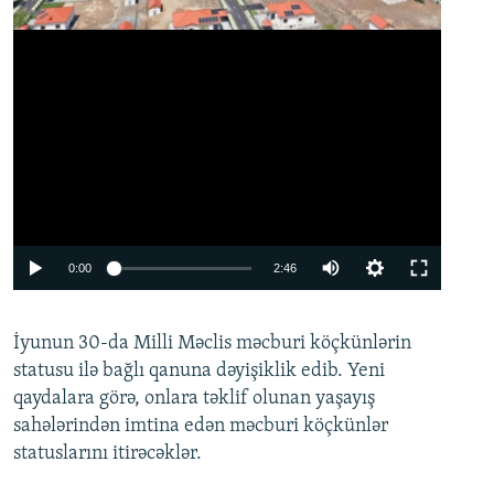
Auto
0:00
2:46
240p
İyunun 30-da Milli Məclis məcburi köçkünlərin
360p
statusu ilə bağlı qanuna dəyişiklik edib. Yeni
480p
qaydalara görə, onlara təklif olunan yaşayış
720p
sahələrindən imtina edən məcburi köçkünlər
statuslarını itirəcəklər.
1080p