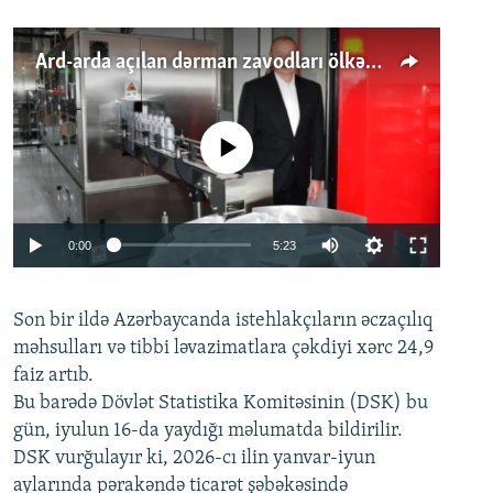
Ard-arda açılan dərman zavodları ölkənin tələbatını ödəyirmi?
No media source currently available
Auto
0:00
5:23
240p
Son bir ildə Azərbaycanda istehlakçıların
360p
əczaçılıq
məhsulları və tibbi ləvazimatlara çəkdiyi xərc 24,9
480p
Auto
240p
360p
480p
faiz artıb.
720p
Bu barədə Dövlət Statistika Komitəsinin (DSK) bu
720p
1080p
gün, iyulun 16-da yaydığı məlumatda bildirilir.
1080p
DSK vurğulayır ki, 2026-cı ilin yanvar-iyun
aylarında pərakəndə ticarət şəbəkəsində