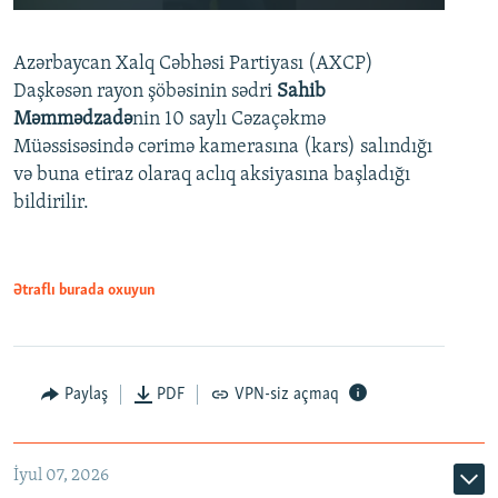
240p
Azərbaycan Xalq Cəbhəsi Partiyası (AXCP)
360p
Daşkəsən rayon şöbəsinin sədri
Sahib
480p
Auto
240p
360p
480p
Məmmədzadə
nin 10 saylı Cəzaçəkmə
720p
Müəssisəsində cərimə kamerasına (kars) salındığı
720p
1080p
və buna etiraz olaraq aclıq aksiyasına başladığı
1080p
bildirilir.
Ətraflı burada oxuyun
Paylaş
PDF
VPN-siz açmaq
İyul 07, 2026