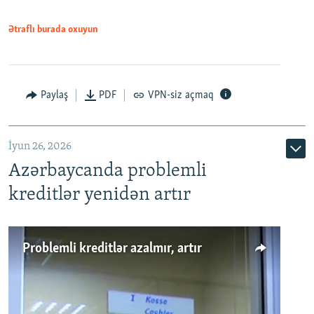
Ətraflı burada oxuyun
Auto
240p
360p
480p
Paylaş
PDF
VPN-siz açmaq
720p
1080p
İyun 26, 2026
Azərbaycanda problemli
kreditlər yenidən artır
Problemli kreditlər azalmır, artır