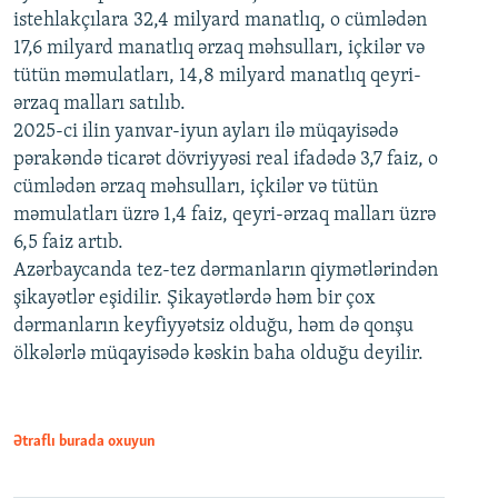
istehlakçılara 32,4 milyard manatlıq, o cümlədən
17,6 milyard manatlıq ərzaq məhsulları, içkilər və
tütün məmulatları, 14,8 milyard manatlıq qeyri-
ərzaq malları satılıb.
2025-ci ilin yanvar-iyun ayları ilə müqayisədə
pərakəndə ticarət dövriyyəsi real ifadədə 3,7 faiz, o
cümlədən ərzaq məhsulları, içkilər və tütün
məmulatları üzrə 1,4 faiz, qeyri-ərzaq malları üzrə
6,5 faiz artıb.
Azərbaycanda tez-tez dərmanların qiymətlərindən
şikayətlər eşidilir. Şikayətlərdə həm bir çox
dərmanların keyfiyyətsiz olduğu, həm də qonşu
ölkələrlə müqayisədə kəskin baha olduğu deyilir.
Ətraflı burada oxuyun