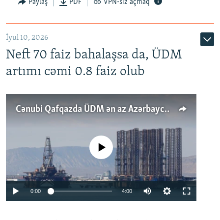
Paylaş
PDF
VPN-siz açmaq
İyul 10, 2026
Neft 70 faiz bahalaşsa da, ÜDM
artımı cəmi 0.8 faiz olub
Cənubi Qafqazda ÜDM ən az Azərbaycanda artır: Qonşuları niyə Bakını qabaqlaya bilir?
No media source currently available
Auto
0:00
4:00
240p