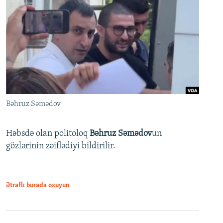
Bəhruz Səmədov
Həbsdə olan politoloq
Bəhruz Səmədov
un
gözlərinin zəiflədiyi bildirilir.
Ətraflı burada oxuyun