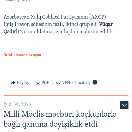
Azərbaycan Xalq Cəbhəsi Partiyasının (AXCP)
İmişli rayon şöbəsinin fəalı, ikinci qrup əlil
Vüqar
Qədirli
2 il müddətinə azadlıqdan məhrum edilib.
Ətraflı burada oxuyun
Paylaş
PDF
VPN-siz açmaq
İyun 30, 2026
Milli Məclis məcburi köçkünlərlə
bağlı qanuna dəyişiklik etdi