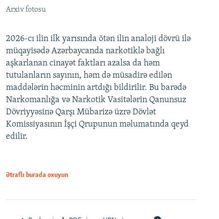
Arxiv fotosu
2026-cı ilin ilk yarısında ötən ilin analoji dövrü ilə
müqayisədə Azərbaycanda narkotiklə bağlı
aşkarlanan cinayət faktları azalsa da həm
tutulanların sayının, həm də müsadirə edilən
maddələrin həcminin artdığı bildirilir. Bu barədə
Narkomanlığa və Narkotik Vasitələrin Qanunsuz
Dövriyyəsinə Qarşı Mübarizə üzrə Dövlət
Komissiyasının İşçi Qrupunun məlumatında qeyd
edilir.
Ətraflı burada oxuyun