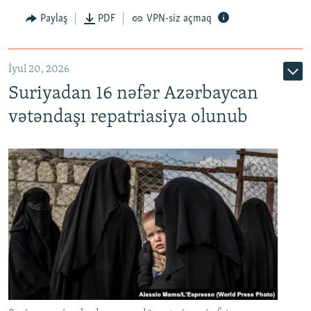
Paylaş
PDF
VPN-siz açmaq
İyul 20, 2026
Auto
240p
360p
480p
Suriyadan 16 nəfər Azərbaycan
720p
1080p
vətəndaşı repatriasiya olunub