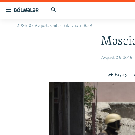
Keçid
BÖLMƏLƏR
linkləri
Axtar
Əsas
2026, 08 Avqust, şənbə, Bakı vaxtı 18:29
GÜNDƏM
məzmuna
#İZAHLA
Məsci
qayıt
Əsas
KORRUPSIOMETR
naviqasiyaya
Avqust 06, 2015
#ƏSLINDƏ
qayıt
Axtarışa
FƏRQƏ BAX
Paylaş
keç
QANUNI DOĞRU
ARAŞDIRMA
MULTIMEDIA
RADIO ARXIV
VIDEO
HAQQIMIZDA
FOTOQALEREYA
OXU ZALI