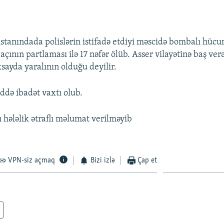
stanındada polislərin istifadə etdiyi məscidə bombalı hücu
çının partlaması ilə 17 nəfər ölüb. Asser vilayətinə baş ver
sayda yaralının olduğu deyilir.
ddə ibadət vaxtı olub.
ı hələlik ətraflı məlumat verilməyib
VPN-siz açmaq
Bizi izlə
Çap et