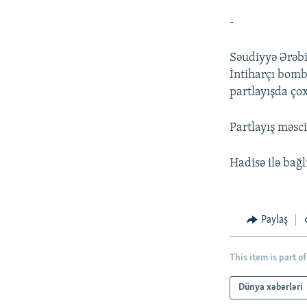
-
Səudiyyə Ərəbi
İntiharçı bomba
partlayışda çox
Partlayış məsci
Hadisə ilə bağl
Paylaş
This item is part of
Dünya xəbərləri