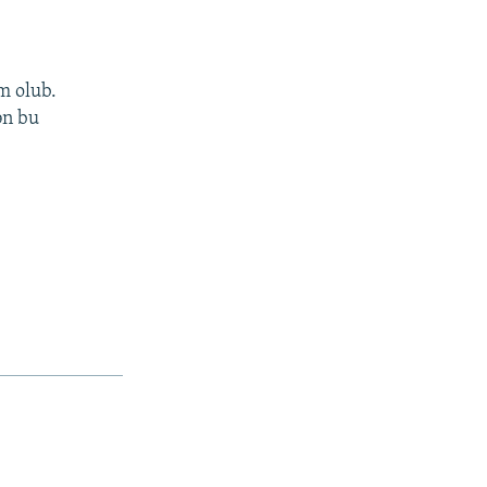
m olub.
ən bu