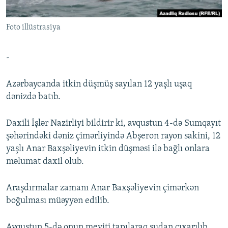
İNFOQRAFIKA
AZƏRBAYCAN ƏDƏBIYYATI KITABXANASI
MISSIYAMIZ
BIZI IZLƏ
Foto illüstrasiya
KARIKATURA
İSLAM VƏ DEMOKRATIYA
PEŞƏ ETIKASI VƏ JURNALISTIKA STANDARTLARIMIZ
İZ - MƏDƏNIYYƏT PROQRAMI
MATERIALLARIMIZDAN ISTIFADƏ
-
AZADLIQRADIOSU MOBIL TELEFONUNUZDA
RFE/RL-in bütün saytları
BIZIMLƏ ƏLAQƏ
Azərbaycanda itkin düşmüş sayılan 12 yaşlı uşaq
dənizdə batıb.
XƏBƏR BÜLLETENLƏRIMIZ
Daxili İşlər Nazirliyi bildirir ki, avqustun 4-də Sumqayıt
şəhərindəki dəniz çimərliyində Abşeron rayon sakini, 12
yaşlı Anar Baxşəliyevin itkin düşməsi ilə bağlı onlara
məlumat daxil olub.
Araşdırmalar zamanı Anar Baxşəliyevin çimərkən
boğulması müəyyən edilib.
Avqustun 5-də onun meyiti tapılaraq sudan çıxarılıb.