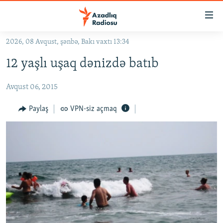
Keçid
linkləri
Əsas
2026, 08 Avqust, şənbə, Bakı vaxtı 13:34
məzmuna
GÜNDƏM
12 yaşlı uşaq dənizdə batıb
qayıt
#İZAHLA
Əsas
Avqust 06, 2015
KORRUPSIOMETR
naviqasiyaya
qayıt
#ƏSLINDƏ
Paylaş
VPN-siz açmaq
Axtarışa
FƏRQƏ BAX
keç
QANUNI DOĞRU
ARAŞDIRMA
MULTIMEDIA
RADIO ARXIV
VIDEO
HAQQIMIZDA
FOTOQALEREYA
OXU ZALI