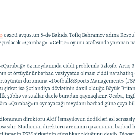
t»
qəzeti avqustun 5-də Bakıda Tofiq Bəhramov adına Respu
çiriləcək «Qarabağ»-«Celtic» oyunu ərəfəsində yaranan na
, «Qarabağ» öz meydanında ciddi problemlə üzləşib. Artıq 3
ın ot örtüyününbərbad vəziyyətdə olması ciddi narahatlıq
örtüyünün durumuna «Football&Sports Management» (FSM
u şirkət isə Şotlandiya dövlətinin daxil olduğu Böyük Brita
 İlk şübhə və suallar daelə buradan qaynaqlanır. Əcəba, ingil
görə «Qarabağ»ın oynayacağı meydanı bərbad günə qoya bi
dionunun direktoru Akif İsmayılovun dedikləri əsl sensasiy
əsasdır. Stadionun direktoru arenanın qazonunun bərbad 
iltərənin FSM şirkətinin günahkar olduğunu deyib. Diqqət