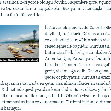
r arasında 2-ci yerdə olduğu deyilir. Rəqəmlərə görə, üçün
r və Gürcüstanla münaqişədə olan Rusiyanın vətəndaşları da
ahətə üstünlük verirlər.
İqtisadçı-ekspert Natiq Cəfərli «Bi
deyib ki, turistlərin Gürcüstana üz
çox səbəbləri var: «İlkin səbəb viza 
sənədləşmə ilə bağlıdır. Gürcüstan,
bütün ətraf ölkələrlə, o cümlədən A
Amerika, Çin, Yaponiya və bu tipli 
haradan ki potensial turist çox gəli
gəzir, vizanı ləğv edib. Gələn qonaql
qədər qeydiyyatsız Gürcüstan əraz
ərbaycan isə dünyada ən çətin viza alınan ölkələr sırasındad
 Xidmətində qeydiyyatdan keçməlidir. Bu isə ölkəyə gəlmək
ti ilk andaca bu fikirdən çəkindirir. Ölkənin vizalara bu qə
v etməməsi əslində çox anormaldır. Turizmi inkişaf etdirmə
n başlayır».