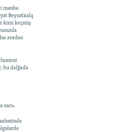
ki mənbə
yyət Beynəlxalq
r kimi keçmiş
bununla
lsa aradan
arlament
ər, bu dalğada
ə var».
ı sahəsində
ölgələrdə