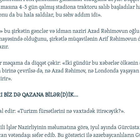
asına 4-5 gün qalmış stadiona traktoru salıb başladılar ha
onu da bu hala saldılar, bu səhv addım idi».
 bu şirkətin gənclər və idman naziri Azad Rəhimovun oğlu
yəsində olduğunu, şirkətlə müqavilənin Arif Rəhimovun də
zır.
r məqama da diqqət çəkir: «İki gündür bu xəbərlər ölkənin 
birinə çevrilsə də, nə Azad Rəhimov, nə Londonda yaşayan 
irir».
I BİZ DƏ QAZANA BİLƏR(D)İK…
l edir: «Turizm fürsətlərini nə vaxtadək itirəcəyik?».
li İşlər Nazirliyinin məlumatına görə, iyul ayında Gürcüst
an vətəndaşı səfər edib. Bu göstərici ilə azərbaycanlıların 