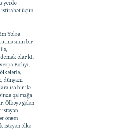
cü yerdə
 istirahət üçün
zim Yol»a
 tutmasının bir
ilə,
 demək olar ki,
vropa Birliyi,
ölkələrlə,
r, dünyanı
ara isə bir ilə
isində qalmağa
ır. Ölkəyə gələn
 istəyən
dər önəm
k istəyən ölkə