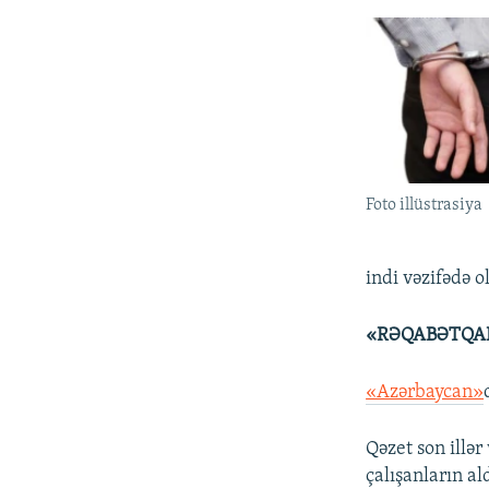
Foto illüstrasiya
indi vəzifədə 
«RƏQABƏTQAB
«Azərbaycan»
Qəzet son illər
çalışanların a