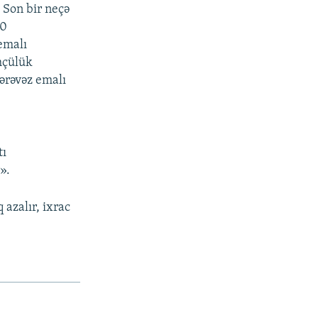
 Son bir neçə
20
emalı
mçülük
tərəvəz emalı
tı
».
 azalır, ixrac