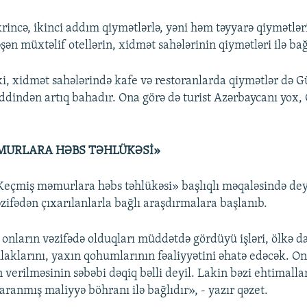
krincə, ikinci addım qiymətlərlə, yəni həm təyyarə qiymətlər
şən müxtəlif otellərin, xidmət sahələrinin qiymətləri ilə bağ
ki, xidmət sahələrində kafe və restoranlarda qiymətlər də 
dindən artıq bahadır. Ona görə də turist Azərbaycanı yox,
MURLARA HƏBS TƏHLÜKƏSİ»
Keçmiş məmurlara həbs təhlükəsi» başlıqlı məqaləsində deyi
əzifədən çıxarılanlarla bağlı araşdırmalara başlanıb.
onların vəzifədə olduqları müddətdə gördüyü işləri, ölkə d
laklarını, yaxın qohumlarının fəaliyyətini əhatə edəcək. On
n verilməsinin səbəbi dəqiq bəlli deyil. Lakin bəzi ehtimalla
ranmış maliyyə böhranı ilə bağlıdır», - yazır qəzet.