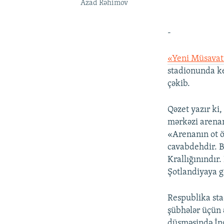
Azad Rəhimov
-
«Yeni Müsava
stadionunda ke
çəkib.
Qəzet yazır ki
mərkəzi arenan
«Arenanın ot 
cavabdehdir. B
Krallığınındır.
Şotlandiyaya 
Respublika sta
şübhələr üçün 
düşməsində İng