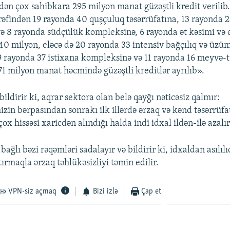
dən çox sahibkara 295 milyon manat güzəştli kredit verilib.
ərəfindən 19 rayonda 40 quşçuluq təsərrüfatına, 13 rayonda 
ə 8 rayonda südçülük kompleksinə, 6 rayonda ət kəsimi və 
40 milyon, eləcə də 20 rayonda 33 intensiv bağçılıq və üzü
 9 rayonda 37 istixana kompleksinə və 11 rayonda 16 meyvə-
71 milyon manat həcmində güzəştli kreditlər ayrılıb».
ldirir ki, aqrar sektora olan belə qayğı nəticəsiz qalmır:
zin bərpasından sonrakı ilk illərdə ərzaq və kənd təsərrüfa
ox hissəsi xaricdən alındığı halda indi idxal ildən-ilə azalır
ağlı bəzi rəqəmləri sadalayır və bildirir ki, idxaldan asılılıq
tırmaqla ərzaq təhlükəsizliyi təmin edilir.
VPN-siz açmaq
Bizi izlə
Çap et