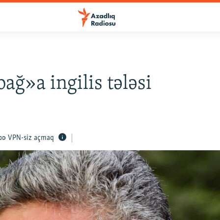
ağ»a ingilis tələsi
VPN-siz açmaq