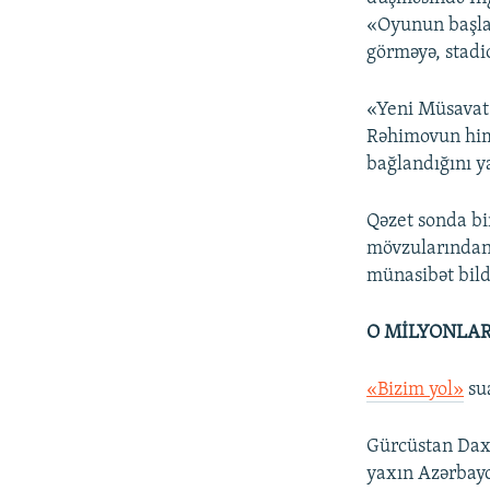
«Oyunun başlam
görməyə, stadi
«Yeni Müsavat»
Rəhimovun hima
bağlandığını ya
Qəzet sonda bi
mövzularından 
münasibət bild
O MİLYONLAR
«Bizim yol»
sua
Gürcüstan Daxi
yaxın Azərbayc