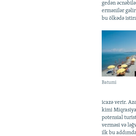
gedən əcnəbilə
ermənilər gəli
bu ölkədə istir
Batumi
icazə verir. Az
kimi Miqrasiya
potensial turis
verməsi və ləğ
ilk bu addımda