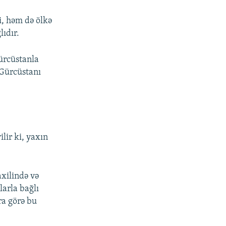
i, həm də ölkə
lıdır.
Gürcüstanla
 Gürcüstanı
lir ki, yaxın
axilində və
larla bağlı
ra görə bu