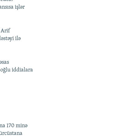
nsısa işlər
 Arif
stəyi ilə
əsas
oğlu iddialara
ana 170 minə
Gürcüstana