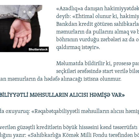
«Azadlıq»a danışan hakimiyyətdə
deyib: «Ehtimal olunur ki, hakimi
Bankdan kredit götürən sahibkarla
məmurların da pullarını almaq və 
böhranın vurduğu zərbələri az da o
qaldırmaq istəyir».
Məlumatda bildirilir ki, prosesə p
seçkiləri ərəfəsində start verilə bil
olan məmurların da hədəfə alınacağı istisna olunmur.
İLİYYƏTLİ MƏHSULLARIN ALICISI HƏMİŞƏ VAR»
da oxuyuruq: «Rəqabətqabiliyyətli məhsulların alıcısı həmiş
 verilən güzəştli kreditlərin böyük hissəsini kənd təsərrüfat
ldığını yazır: «Sahibkarlığa Kömək Milli Fondu tərəfindən b