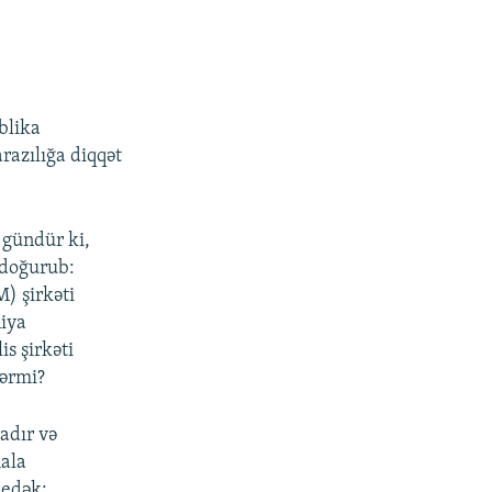
blika
razılığa diqqət
 gündür ki,
 doğurub:
) şirkəti
niya
is şirkəti
lərmi?
adır və
hala
 edək: