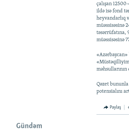
çalışan 12500-
ildə isə fond t
heyvandarlıq v
müəssisəsinə 2
təsərrüfatına,
müəssisəsinə 7
«Azərbaycan» bi
«Müstəqilliyimi
məhsullarının ç
Qəzet bununla b
potensialını ar
Paylaş
Gündəm