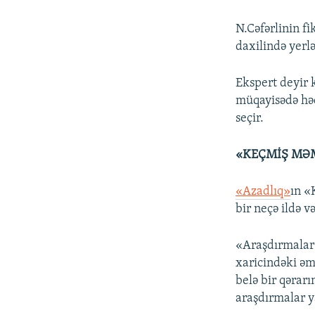
N.Cəfərlinin fi
daxilində yerlə
Ekspert deyir 
müqayisədə həd
seçir.
«KEÇMİŞ MƏ
«Azadlıq»
ın «
bir neçə ildə v
«Araşdırmalar 
xaricindəki əm
belə bir qərarı
araşdırmalar ya