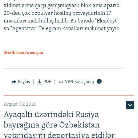
xidmətlərinə qarşı genişmiqyaslı bloklama aparıb.
20-dən çox populyar hostinq provayderinin IP
ünvanları məhdudlaşdırılıb. Bu barədə "Eksployt"
və "Agentstvo" Telegram kanalları məlumat yayıb.
Ətraflı burada oxuyun
Paylaş
PDF
VPN-siz açmaq
Avqust 03, 2026
Ayaqaltı üzərindəki Rusiya
bayrağına görə Özbəkistan
vətəndaşını deportasiya etdilər