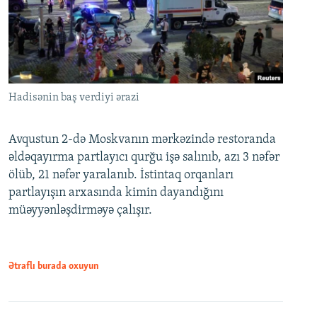
Hadisənin baş verdiyi ərazi
Avqustun 2-də Moskvanın mərkəzində restoranda
əldəqayırma partlayıcı qurğu işə salınıb, azı 3 nəfər
ölüb, 21 nəfər yaralanıb. İstintaq orqanları
partlayışın arxasında kimin dayandığını
müəyyənləşdirməyə çalışır.
Ətraflı burada oxuyun