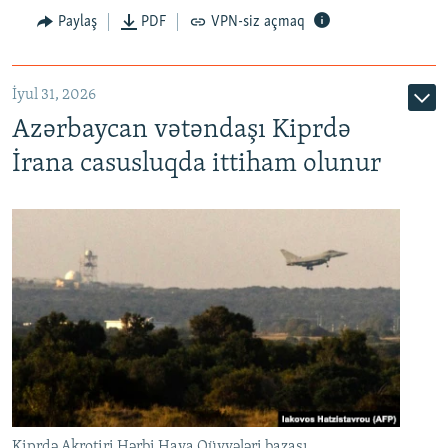
Paylaş
PDF
VPN-siz açmaq
İyul 31, 2026
Azərbaycan vətəndaşı Kiprdə
İrana casusluqda ittiham olunur
Kiprdə Akrotiri Hərbi Hava Qüvvələri bazası