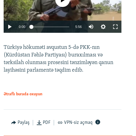
No media source currently available
Auto
0:00
5:56
240p
Türkiyə hökuməti avqustun 5-də PKK-nın
360p
(Kürdüstan Fəhlə Partiyası) buraxılması və
480p
Auto
240p
360p
480p
tərksilah olunması prosesini tənzimləyən qanun
720p
layihəsini parlamentə təqdim edib.
720p
1080p
1080p
Ətraflı burada oxuyun
Paylaş
PDF
VPN-siz açmaq