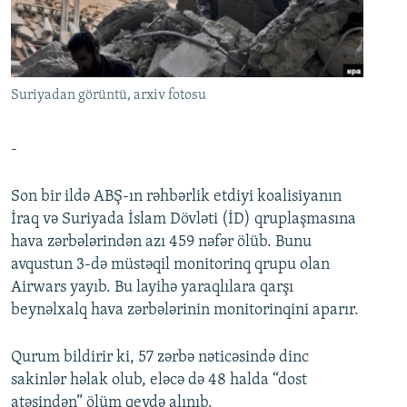
İNFOQRAFIKA
AZƏRBAYCAN ƏDƏBIYYATI KITABXANASI
MISSIYAMIZ
BIZI IZLƏ
KARIKATURA
İSLAM VƏ DEMOKRATIYA
PEŞƏ ETIKASI VƏ JURNALISTIKA STANDARTLARIMIZ
İZ - MƏDƏNIYYƏT PROQRAMI
MATERIALLARIMIZDAN ISTIFADƏ
Suriyadan görüntü, arxiv fotosu
AZADLIQRADIOSU MOBIL TELEFONUNUZDA
RFE/RL-in bütün saytları
BIZIMLƏ ƏLAQƏ
-
XƏBƏR BÜLLETENLƏRIMIZ
Son bir ildə ABŞ-ın rəhbərlik etdiyi koalisiyanın
İraq və Suriyada İslam Dövləti (İD) qruplaşmasına
hava zərbələrindən azı 459 nəfər ölüb. Bunu
avqustun 3-də müstəqil monitorinq qrupu olan
Airwars yayıb. Bu layihə yaraqlılara qarşı
beynəlxalq hava zərbələrinin monitorinqini aparır.
Qurum bildirir ki, 57 zərbə nəticəsində dinc
sakinlər həlak olub, eləcə də 48 halda “dost
atəşindən” ölüm qeydə alınıb.