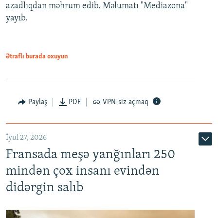
azadlıqdan məhrum edib. Məlumatı "Mediazona"
yayıb.
Ətraflı burada oxuyun
Paylaş
PDF
VPN-siz açmaq
İyul 27, 2026
Fransada meşə yanğınları 250
mindən çox insanı evindən
didərgin salıb