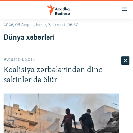
Keçid
linkləri
Əsas
2026, 09 Avqust, bazar, Bakı vaxtı 06:37
məzmuna
GÜNDƏM
Dünya xəbərləri
qayıt
#İZAHLA
Əsas
KORRUPSIOMETR
naviqasiyaya
Avqust 04, 2015
qayıt
#ƏSLINDƏ
Axtarışa
Koalisiya zərbələrindən dinc
FƏRQƏ BAX
keç
sakinlər də ölür
QANUNI DOĞRU
ARAŞDIRMA
MULTIMEDIA
RADIO ARXIV
VIDEO
HAQQIMIZDA
FOTOQALEREYA
OXU ZALI