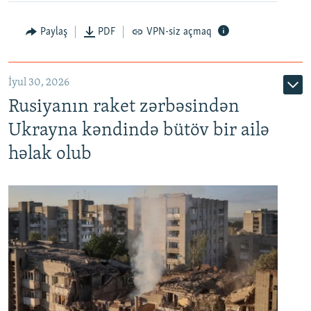
Paylaş
PDF
VPN-siz açmaq
İyul 30, 2026
Rusiyanın raket zərbəsindən
Ukrayna kəndində bütöv bir ailə
həlak olub