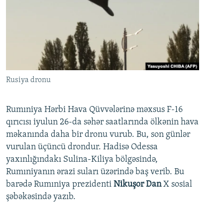
Rusiya dronu
Rumıniya Hərbi Hava Qüvvələrinə məxsus F-16
qırıcısı iyulun 26-da səhər saatlarında ölkənin hava
məkanında daha bir dronu vurub. Bu, son günlər
vurulan üçüncü drondur. Hadisə Odessa
yaxınlığındakı Sulina-Kiliya bölgəsində,
Rumıniyanın ərazi suları üzərində baş verib. Bu
barədə Rumıniya prezidenti
Nikuşor Dan
X sosial
şəbəkəsində yazıb.