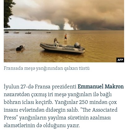
Fransada meşə yanğınından qalxan tüstü
İyulun 27-də Fransa prezidenti
Emmanuel Makron
nəzarətdən çıxmış iri meşə yanğınları ilə bağlı
böhran iclası keçirib. Yanğınlar 250 mindən çox
insanı evlərindən didərgin salıb. "The Associated
Press" yanğınların yayılma sürətinin azalması
əlamətlərinin də olduğunu yazır.