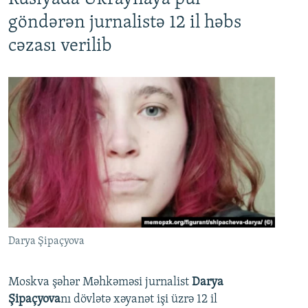
göndərən jurnalistə 12 il həbs
cəzası verilib
Darya Şipaçyova
Moskva şəhər Məhkəməsi jurnalist
Darya
Şipaçyova
nı dövlətə xəyanət işi üzrə 12 il