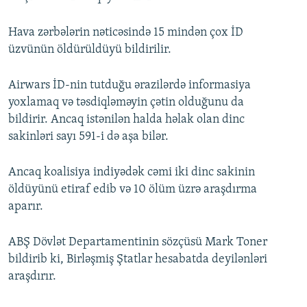
Hava zərbələrin nəticəsində 15 mindən çox İD
üzvünün öldürüldüyü bildirilir.
Airwars İD-nin tutduğu ərazilərdə informasiya
yoxlamaq və təsdiqləməyin çətin olduğunu da
bildirir. Ancaq istənilən halda həlak olan dinc
sakinləri sayı 591-i də aşa bilər.
Ancaq koalisiya indiyədək cəmi iki dinc sakinin
öldüyünü etiraf edib və 10 ölüm üzrə araşdırma
aparır.
ABŞ Dövlət Departamentinin sözçüsü Mark Toner
bildirib ki, Birləşmiş Ştatlar hesabatda deyilənləri
araşdırır.