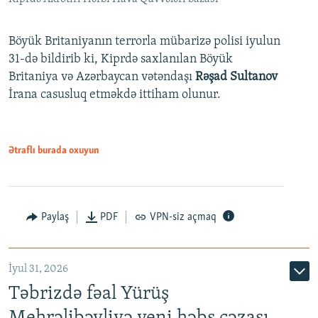
Böyük Britaniyanın terrorla mübarizə polisi iyulun
31-də bildirib ki, Kiprdə saxlanılan Böyük
Britaniya və Azərbaycan vətəndaşı
Rəşad Sultanov
İrana casusluq etməkdə ittiham olunur.
Ətraflı burada oxuyun
Paylaş
PDF
VPN-siz açmaq
İyul 31, 2026
Təbrizdə fəal Yürüş