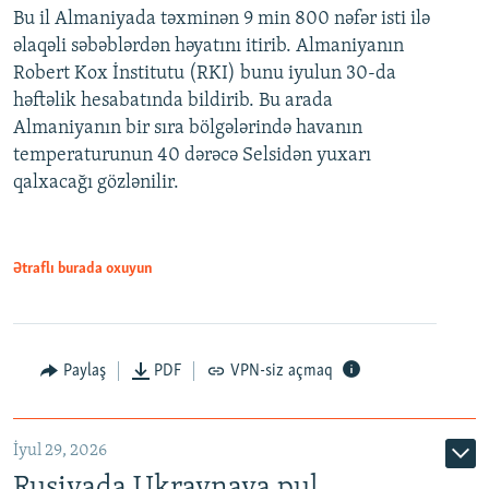
Bu il Almaniyada təxminən 9 min 800 nəfər isti ilə
əlaqəli səbəblərdən həyatını itirib. Almaniyanın
Robert Kox İnstitutu (RKI) bunu iyulun 30-da
həftəlik hesabatında bildirib. Bu arada
Almaniyanın bir sıra bölgələrində havanın
temperaturunun 40 dərəcə Selsidən yuxarı
qalxacağı gözlənilir.
Ətraflı burada oxuyun
Paylaş
PDF
VPN-siz açmaq
İyul 29, 2026
Rusiyada Ukraynaya pul