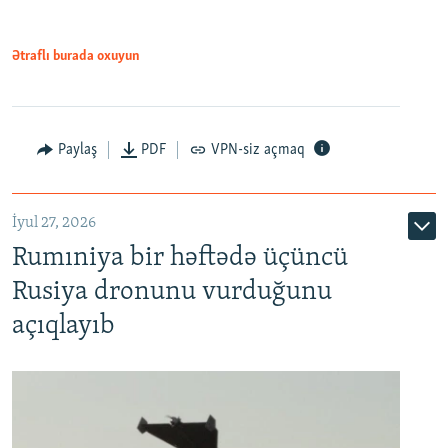
Ətraflı burada oxuyun
Paylaş
PDF
VPN-siz açmaq
İyul 27, 2026
Rumıniya bir həftədə üçüncü
Rusiya dronunu vurduğunu
açıqlayıb