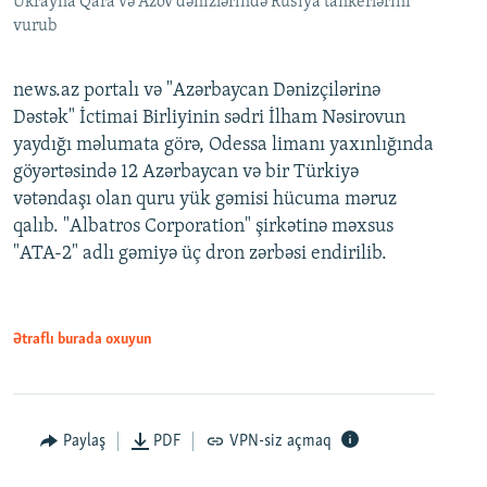
Ukrayna Qara və Azov dənizlərində Rusiya tankerlərini
vurub
news.az portalı və "Azərbaycan Dənizçilərinə
Dəstək" İctimai Birliyinin sədri İlham Nəsirovun
yaydığı məlumata görə, Odessa limanı yaxınlığında
göyərtəsində 12 Azərbaycan və bir Türkiyə
vətəndaşı olan quru yük gəmisi hücuma məruz
qalıb. "Albatros Corporation" şirkətinə məxsus
"ATA-2" adlı gəmiyə üç dron zərbəsi endirilib.
Ətraflı burada oxuyun
Paylaş
PDF
VPN-siz açmaq