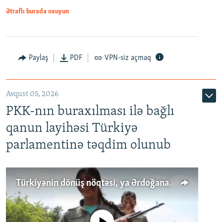
Ətraflı burada oxuyun
Paylaş
PDF
VPN-siz açmaq
Avqust 05, 2026
PKK-nın buraxılması ilə bağlı
qanun layihəsi Türkiyə
parlamentinə təqdim olunub
Türkiyənin dönüş nöqtəsi, ya Ərdoğana üçüncü şans: PKK ilə qəfil barışıq nə deməkdir?