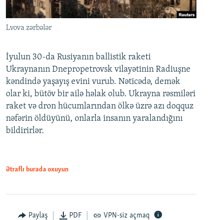
Lvova zərbələr
İyulun 30-da Rusiyanın ballistik raketi
Ukraynanın Dnepropetrovsk vilayətinin Radiuşne
kəndində yaşayış evini vurub. Nəticədə, demək
olar ki, bütöv bir ailə həlak olub. Ukrayna rəsmiləri
raket və dron hücumlarından ölkə üzrə azı doqquz
nəfərin öldüyünü, onlarla insanın yaralandığını
bildirirlər.
Ətraflı burada oxuyun
Paylaş
PDF
VPN-siz açmaq