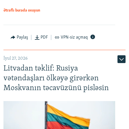
Ətraflı burada oxuyun
Paylaş
PDF
VPN-siz açmaq
İyul 27, 2026
Litvadan təklif: Rusiya
vətəndaşları ölkəyə girərkən
Moskvanın təcavüzünü pisləsin