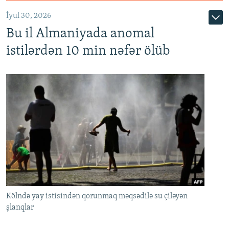
İyul 30, 2026
Bu il Almaniyada anomal
istilərdən 10 min nəfər ölüb
Kölndə yay istisindən qorunmaq məqsədilə su çiləyən
şlanqlar