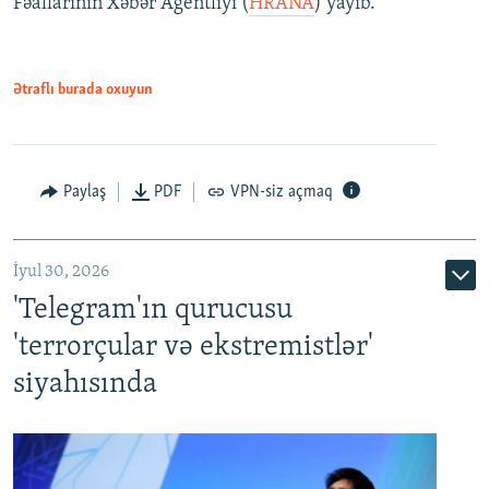
Fəallarının Xəbər Agentliyi (
HRANA
) yayıb.
Ətraflı burada oxuyun
Paylaş
PDF
VPN-siz açmaq
İyul 30, 2026
'Telegram'ın qurucusu
'terrorçular və ekstremistlər'
siyahısında