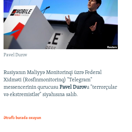
Pavel Durov
Rusiyanın Maliyyə Monitorinqi üzrə Federal
Xidməti (Rosfinmonitorinq) "Telegram"
messencerinin qurucusu
Pavel Durov
u "terrorçular
və ekstremistlər" siyahısına salıb.
Ətraflı burada oxuyun