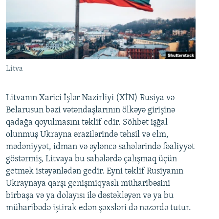
Litva
Litvanın Xarici İşlər Nazirliyi (XİN) Rusiya və
Belarusun bəzi vətəndaşlarının ölkəyə girişinə
qadağa qoyulmasını təklif edir. Söhbət işğal
olunmuş Ukrayna ərazilərində təhsil və elm,
mədəniyyət, idman və əyləncə sahələrində fəaliyyət
göstərmiş, Litvaya bu sahələrdə çalışmaq üçün
getmək istəyənlədən gedir. Eyni təklif Rusiyanın
Ukraynaya qarşı genişmiqyaslı müharibəsini
birbaşa və ya dolayısı ilə dəstəkləyən və ya bu
müharibədə iştirak edən şəxsləri də nəzərdə tutur.