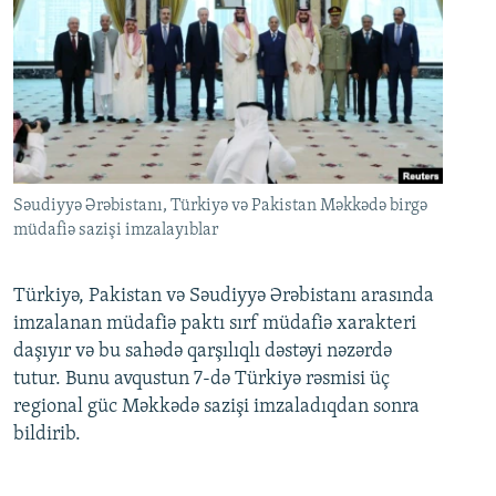
Səudiyyə Ərəbistanı, Türkiyə və Pakistan Məkkədə birgə
müdafiə sazişi imzalayıblar
Türkiyə, Pakistan və Səudiyyə Ərəbistanı arasında
imzalanan müdafiə paktı sırf müdafiə xarakteri
daşıyır və bu sahədə qarşılıqlı dəstəyi nəzərdə
tutur. Bunu avqustun 7-də Türkiyə rəsmisi üç
regional güc Məkkədə sazişi imzaladıqdan sonra
bildirib.