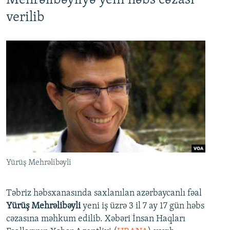
Mehrəlibəyliyə yeni həbs cəzası
verilib
Yürüş Mehrəlibəyli
Təbriz həbsxanasında saxlanılan azərbaycanlı fəal
Yürüş Mehrəlibəyli
yeni iş üzrə 3 il 7 ay 17 gün həbs
cəzasına məhkum edilib. Xəbəri İnsan Haqları