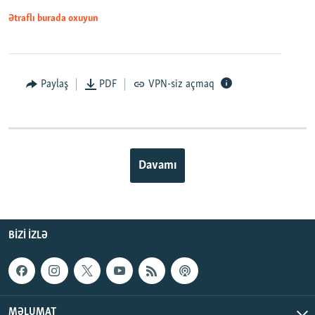
Ətraflı burada oxuyun
Paylaş
PDF
VPN-siz açmaq
Davamı
BIZI IZLƏ
MƏLUMAT