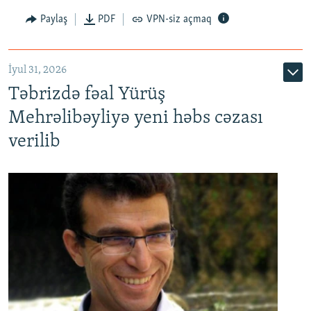
Paylaş
PDF
VPN-siz açmaq
İyul 31, 2026
Təbrizdə fəal Yürüş
Mehrəlibəyliyə yeni həbs cəzası
verilib