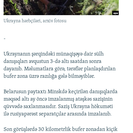
İNFOQRAFIKA
AZƏRBAYCAN ƏDƏBIYYATI KITABXANASI
MISSIYAMIZ
BIZI IZLƏ
KARIKATURA
İSLAM VƏ DEMOKRATIYA
PEŞƏ ETIKASI VƏ JURNALISTIKA STANDARTLARIMIZ
Ukrayna hərbçiləri, arxiv fotosu
İZ - MƏDƏNIYYƏT PROQRAMI
MATERIALLARIMIZDAN ISTIFADƏ
AZADLIQRADIOSU MOBIL TELEFONUNUZDA
RFE/RL-in bütün saytları
-
BIZIMLƏ ƏLAQƏ
Ukraynanın şərqindəki münaqişəyə dair sülh
XƏBƏR BÜLLETENLƏRIMIZ
danışıqları avqustun 3-də altı saatdan sonra
dayanıb. Məlumatlara görə, tərəflər planlaşdırılan
bufer zona üzrə razılığa gələ bilməyiblər.
Belarusun paytaxtı Minskdə keçirilən danışıqlarda
məqsəd altı ay öncə imzalanmış atəşkəs sazişinin
qüvvədə saxlanmasıdır. Saziş Ukrayna hökuməti
ilə rusiyapərəst separatçılar arasında imzalanıb.
Son görüşlərdə 30 kilometrlik bufer zonadan kiçik