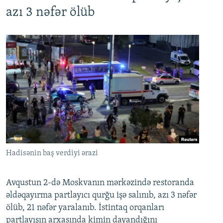
azı 3 nəfər ölüb
Hadisənin baş verdiyi ərazi
Avqustun 2-də Moskvanın mərkəzində restoranda
əldəqayırma partlayıcı qurğu işə salınıb, azı 3 nəfər
ölüb, 21 nəfər yaralanıb. İstintaq orqanları
partlayışın arxasında kimin dayandığını