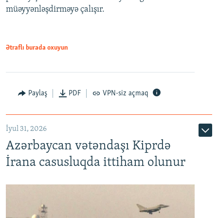
müəyyənləşdirməyə çalışır.
Ətraflı burada oxuyun
Paylaş
PDF
VPN-siz açmaq
İyul 31, 2026
Azərbaycan vətəndaşı Kiprdə
İrana casusluqda ittiham olunur