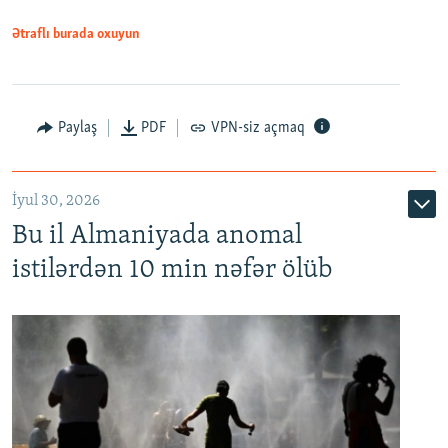
Ətraflı burada oxuyun
Paylaş
PDF
VPN-siz açmaq
İyul 30, 2026
Bu il Almaniyada anomal
istilərdən 10 min nəfər ölüb