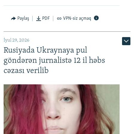
Paylaş
PDF
VPN-siz açmaq
İyul 29, 2026
Rusiyada Ukraynaya pul
göndərən jurnalistə 12 il həbs
cəzası verilib