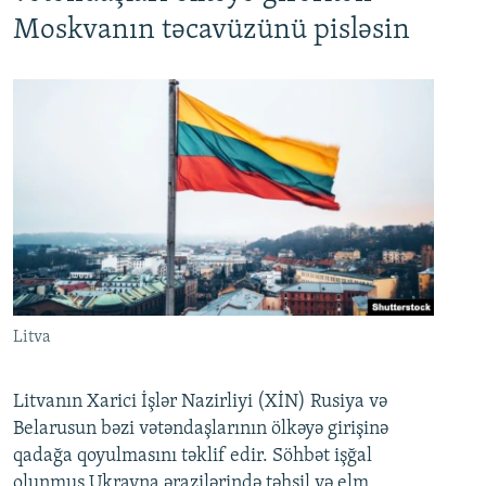
Moskvanın təcavüzünü pisləsin
Litva
Litvanın Xarici İşlər Nazirliyi (XİN) Rusiya və
Belarusun bəzi vətəndaşlarının ölkəyə girişinə
qadağa qoyulmasını təklif edir. Söhbət işğal
olunmuş Ukrayna ərazilərində təhsil və elm,