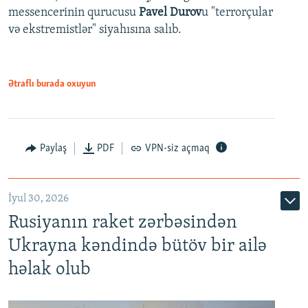
messencerinin qurucusu
Pavel Durov
u "terrorçular
və ekstremistlər" siyahısına salıb.
Ətraflı burada oxuyun
Paylaş
PDF
VPN-siz açmaq
İyul 30, 2026
Rusiyanın raket zərbəsindən
Ukrayna kəndində bütöv bir ailə
həlak olub