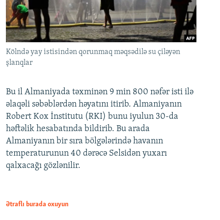
Kölndə yay istisindən qorunmaq məqsədilə su çiləyən
şlanqlar
Bu il Almaniyada təxminən 9 min 800 nəfər isti ilə
əlaqəli səbəblərdən həyatını itirib. Almaniyanın
Robert Kox İnstitutu (RKI) bunu iyulun 30-da
həftəlik hesabatında bildirib. Bu arada
Almaniyanın bir sıra bölgələrində havanın
temperaturunun 40 dərəcə Selsidən yuxarı
qalxacağı gözlənilir.
Ətraflı burada oxuyun