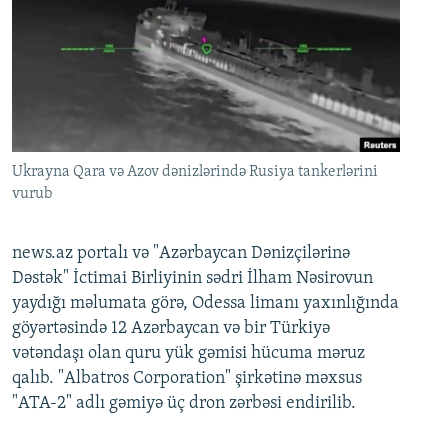
Ukrayna Qara və Azov dənizlərində Rusiya tankerlərini
vurub
news.az portalı və "Azərbaycan Dənizçilərinə
Dəstək" İctimai Birliyinin sədri İlham Nəsirovun
yaydığı məlumata görə, Odessa limanı yaxınlığında
göyərtəsində 12 Azərbaycan və bir Türkiyə
vətəndaşı olan quru yük gəmisi hücuma məruz
qalıb. "Albatros Corporation" şirkətinə məxsus
"ATA-2" adlı gəmiyə üç dron zərbəsi endirilib.