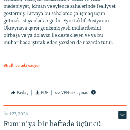
mədəniyyət, idman və əyləncə sahələrində fəaliyyət
göstərmiş, Litvaya bu sahələrdə çalışmaq üçün
getmək istəyənlədən gedir. Eyni təklif Rusiyanın
Ukraynaya qarşı genişmiqyaslı müharibəsini
birbaşa və ya dolayısı ilə dəstəkləyən və ya bu
müharibədə iştirak edən şəxsləri də nəzərdə tutur.
Ətraflı burada oxuyun
Paylaş
PDF
VPN-siz açmaq
İyul 27, 2026
Rumıniya bir həftədə üçüncü