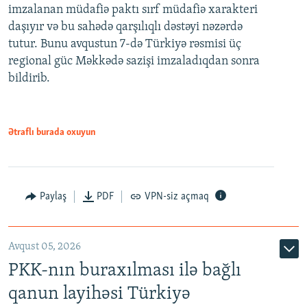
imzalanan müdafiə paktı sırf müdafiə xarakteri
daşıyır və bu sahədə qarşılıqlı dəstəyi nəzərdə
tutur. Bunu avqustun 7-də Türkiyə rəsmisi üç
regional güc Məkkədə sazişi imzaladıqdan sonra
bildirib.
Ətraflı burada oxuyun
Paylaş
PDF
VPN-siz açmaq
Avqust 05, 2026
PKK-nın buraxılması ilə bağlı
qanun layihəsi Türkiyə