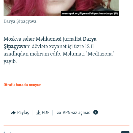
Darya Şipaçyova
Moskva şəhər Məhkəməsi jurnalist
Darya
Şipaçyova
nı dövlətə xəyanət işi üzrə 12 il
azadlıqdan məhrum edib. Məlumatı "Mediazona"
yayıb.
Ətraflı burada oxuyun
Paylaş
PDF
VPN-siz açmaq