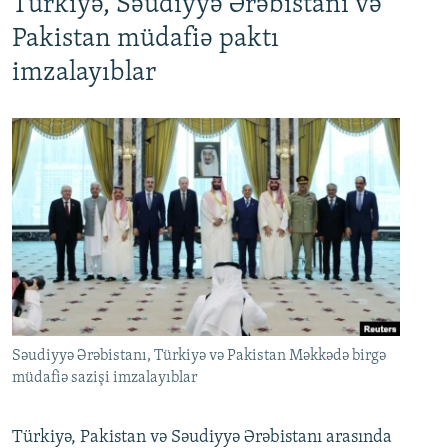
Türkiyə, Səudiyyə Ərəbistanı və
Pakistan müdafiə paktı
imzalayıblar
Səudiyyə Ərəbistanı, Türkiyə və Pakistan Məkkədə birgə
müdafiə sazişi imzalayıblar
Türkiyə, Pakistan və Səudiyyə Ərəbistanı arasında