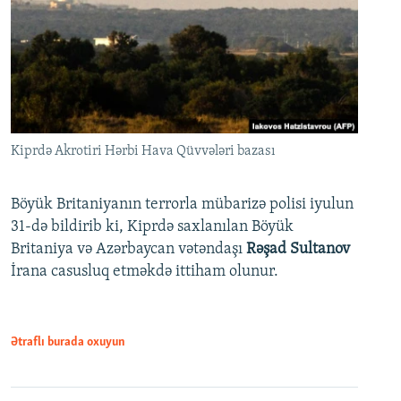
Kiprdə Akrotiri Hərbi Hava Qüvvələri bazası
Böyük Britaniyanın terrorla mübarizə polisi iyulun
31-də bildirib ki, Kiprdə saxlanılan Böyük
Britaniya və Azərbaycan vətəndaşı
Rəşad Sultanov
İrana casusluq etməkdə ittiham olunur.
Ətraflı burada oxuyun