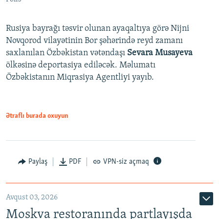
Rusiya bayrağı təsvir olunan ayaqaltıya görə Nijni
Novqorod vilayətinin Bor şəhərində reyd zamanı
saxlanılan Özbəkistan vətəndaşı
Sevara Musayeva
ölkəsinə deportasiya ediləcək. Məlumatı
Özbəkistanın Miqrasiya Agentliyi yayıb.
Ətraflı burada oxuyun
Paylaş
PDF
VPN-siz açmaq
Avqust 03, 2026
Moskva restoranında partlayışda