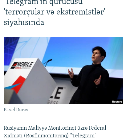
'Telegram'ın qurucusu
'terrorçular və ekstremistlər'
siyahısında
Pavel Durov
Rusiyanın Maliyyə Monitorinqi üzrə Federal
Xidməti (Rosfinmonitorinq) "Telegram"