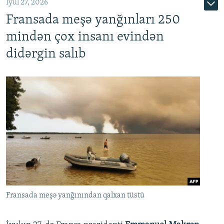
İyul 27, 2026
Fransada meşə yanğınları 250
mindən çox insanı evindən
didərgin salıb
Fransada meşə yanğınından qalxan tüstü