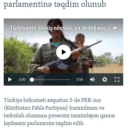
parlamentinə təqdim olunub
Türkiyənin dönüş nöqtəsi, ya Ərdoğana üçüncü şans: PKK ilə qəfil barışıq nə deməkdir?
No media source currently available
Auto
0:00
5:56
240p
Türkiyə hökuməti avqustun 5-də PKK-nın
360p
(Kürdüstan Fəhlə Partiyası) buraxılması və
480p
Auto
240p
360p
480p
tərksilah olunması prosesini tənzimləyən qanun
720p
layihəsini parlamentə təqdim edib.
720p
1080p
1080p