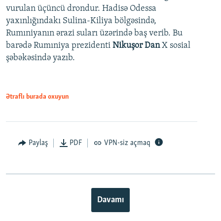
vurulan üçüncü drondur. Hadisə Odessa
yaxınlığındakı Sulina-Kiliya bölgəsində,
Rumıniyanın ərazi suları üzərində baş verib. Bu
barədə Rumıniya prezidenti
Nikuşor Dan
X sosial
şəbəkəsində yazıb.
Ətraflı burada oxuyun
Paylaş
PDF
VPN-siz açmaq
Davamı