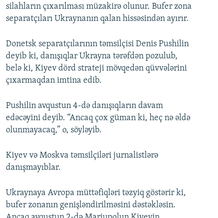
silahların çıxarılması müzakirə olunur. Bufer zona
separatçıları Ukraynanın qalan hissəsindən ayırır.
Donetsk separatçılarının təmsilçisi Denis Pushilin
deyib ki, danışıqlar Ukrayna tərəfdən pozulub,
belə ki, Kiyev dörd strateji mövqedən qüvvələrini
çıxarmaqdan imtina edib.
Pushilin avqustun 4-də danışıqların davam
edəcəyini deyib. “Ancaq çox güman ki, heç nə əldə
olunmayacaq,” o, söyləyib.
Kiyev və Moskva təmsilçiləri jurnalistlərə
danışmayıblar.
Ukraynaya Avropa müttəfiqləri təzyiq göstərir ki,
bufer zonanın genişləndirilməsini dəstəkləsin.
Ancaq avqustun 2-də Mariupolun Kiyevin