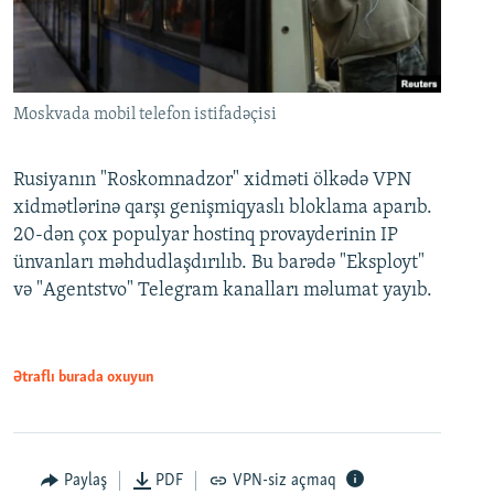
Moskvada mobil telefon istifadəçisi
Rusiyanın "Roskomnadzor" xidməti ölkədə VPN
xidmətlərinə qarşı genişmiqyaslı bloklama aparıb.
20-dən çox populyar hostinq provayderinin IP
ünvanları məhdudlaşdırılıb. Bu barədə "Eksployt"
və "Agentstvo" Telegram kanalları məlumat yayıb.
Ətraflı burada oxuyun
Paylaş
PDF
VPN-siz açmaq