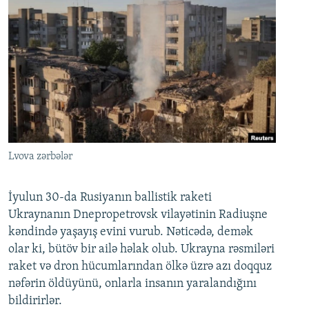
Lvova zərbələr
İyulun 30-da Rusiyanın ballistik raketi
Ukraynanın Dnepropetrovsk vilayətinin Radiuşne
kəndində yaşayış evini vurub. Nəticədə, demək
olar ki, bütöv bir ailə həlak olub. Ukrayna rəsmiləri
raket və dron hücumlarından ölkə üzrə azı doqquz
nəfərin öldüyünü, onlarla insanın yaralandığını
bildirirlər.