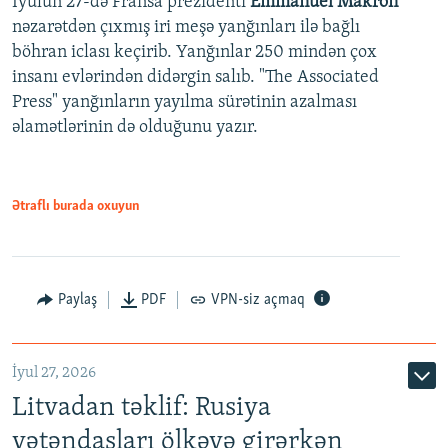
İyulun 27-də Fransa prezidenti
Emmanuel Makron
nəzarətdən çıxmış iri meşə yanğınları ilə bağlı
böhran iclası keçirib. Yanğınlar 250 mindən çox
insanı evlərindən didərgin salıb. "The Associated
Press" yanğınların yayılma sürətinin azalması
əlamətlərinin də olduğunu yazır.
Ətraflı burada oxuyun
Paylaş
PDF
VPN-siz açmaq
İyul 27, 2026
Litvadan təklif: Rusiya
vətəndaşları ölkəyə girərkən