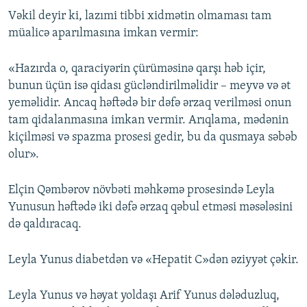
Vəkil deyir ki, lazımi tibbi xidmətin olmaması tam
müalicə aparılmasına imkan vermir:
«Hazırda o, qaraciyərin çürüməsinə qarşı həb içir,
bunun üçün isə qidası gücləndirilməlidir – meyvə və ət
yeməlidir. Ancaq həftədə bir dəfə ərzaq verilməsi onun
tam qidalanmasına imkan vermir. Arıqlama, mədənin
kiçilməsi və spazma prosesi gedir, bu da qusmaya səbəb
olur».
Elçin Qəmbərov növbəti məhkəmə prosesində Leyla
Yunusun həftədə iki dəfə ərzaq qəbul etməsi məsələsini
də qaldıracaq.
Leyla Yunus diabetdən və «Hepatit C»dən əziyyət çəkir.
Leyla Yunus və həyat yoldaşı Arif Yunus dələduzluq,