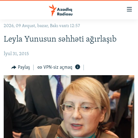
Keçid
linkləri
Əsas
2026, 09 Avqust, bazar, Bakı vaxtı 12:57
məzmuna
GÜNDƏM
Leyla Yunusun səhhəti ağırlaşıb
qayıt
#İZAHLA
Əsas
İyul 31, 2015
KORRUPSIOMETR
naviqasiyaya
qayıt
#ƏSLINDƏ
Paylaş
VPN-siz açmaq
Axtarışa
FƏRQƏ BAX
keç
QANUNI DOĞRU
ARAŞDIRMA
MULTIMEDIA
RADIO ARXIV
VIDEO
HAQQIMIZDA
FOTOQALEREYA
OXU ZALI