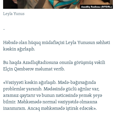
İNFOQRAFIKA
AZƏRBAYCAN ƏDƏBIYYATI KITABXANASI
MISSIYAMIZ
BIZI IZLƏ
Leyla Yunus
KARIKATURA
İSLAM VƏ DEMOKRATIYA
PEŞƏ ETIKASI VƏ JURNALISTIKA STANDARTLARIMIZ
İZ - MƏDƏNIYYƏT PROQRAMI
MATERIALLARIMIZDAN ISTIFADƏ
-
AZADLIQRADIOSU MOBIL TELEFONUNUZDA
RFE/RL-in bütün saytları
BIZIMLƏ ƏLAQƏ
Həbsdə olan hüquq müdafiəçisi Leyla Yunusun səhhəti
kəskin ağırlaşıb.
XƏBƏR BÜLLETENLƏRIMIZ
Bu haqda AzadlıqRadiosuna onunla görüşmüş vəkili
Elçin Qəmbərov məlumat verib.
«Vəziyyəti kəskin ağırlaşıb. Mədə-bağırsağında
problemlər yaranıb. Mədəsində güclü ağrılar var,
aramsız qaytarır və bunun nəticəsində yemək yeyə
bilmir. Məhkəmədə normal vəziyyətdə olmasına
inanmıram. Ancaq məhkəmədə iştirak edəcək».