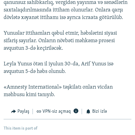
qanunsuz sahibkarlıq, vergidən yayınma və sənədlərin
saxtalaşdırılmasında ittiham olunurlar. Onlara qarşı
dövlətə xəyanət ittihamı isə ayrıca icraata götürülüb.
Yunuslar ittihamları qəbul etmir, həbslərini siyasi
sifariş sayırlar. Onların növbəti məhkəmə prosesi
avqustun 3-də keçiriləcək.
Leyla Yunus ötən il iyulun 30-da, Arif Yunus isə
avqustun 5-də həbs olunub.
«Amnesty International» təşkilatı onları vicdan
məhbusu kimi tanıyıb.
Paylaş
VPN-siz açmaq
Bizi izlə
This item is part of