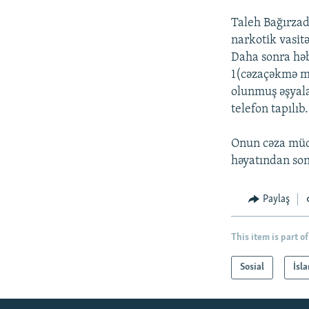
Taleh Bağırzad
narkotik vasit
Daha sonra həb
1(cəzaçəkmə mü
olunmuş əşyala
telefon tapılıb.
Onun cəza müdd
həyatından son
Paylaş
This item is part of
Sosial
İsl