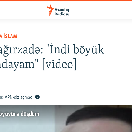
A İSLAM
ağırzadə: "İndi böyük
dayam" [video]
VPN-siz açmaq
 böyüyünə düşdüm