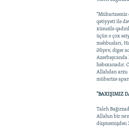
“Mübarizəmiz 
qətiyyəti ilə 
xüsusilə qadın
üçün o çox əzi
məhbusları, H
Əliyev, digər 
Azərbaycanda 
həbsxanadır. O
Allahdan arzu 
mübarizə apar
"BAXIŞIMIZ 
Taleh Bağırzad
Allahın bir ne
düşməmişdən 30 