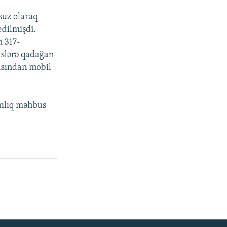
suz olaraq
edilmişdi.
n 317-
xslərə qadağan
asından mobil
ımlıq məhbus