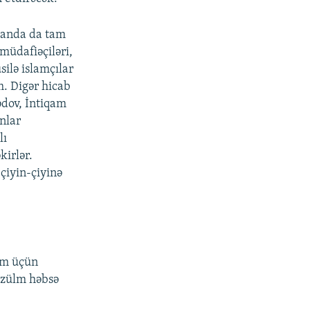
danda da tam
müdafiəçiləri,
ilə islamçılar
m. Digər hicab
dov, İntiqam
nlar
lı
kirlər.
çiyin-çiyinə
zim üçün
 zülm həbsə