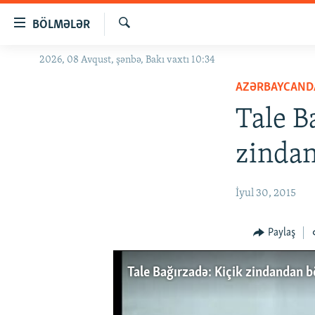
Keçid
BÖLMƏLƏR
linkləri
Axtar
Əsas
2026, 08 Avqust, şənbə, Bakı vaxtı 10:34
GÜNDƏM
məzmuna
AZƏRBAYCAND
#İZAHLA
qayıt
Əsas
Tale B
KORRUPSIOMETR
naviqasiyaya
#ƏSLINDƏ
qayıt
zindan
Axtarışa
FƏRQƏ BAX
keç
QANUNI DOĞRU
İyul 30, 2015
ARAŞDIRMA
Paylaş
MULTIMEDIA
RADIO ARXIV
VIDEO
Tale Bağırzadə: Kiçik zindandan
HAQQIMIZDA
FOTOQALEREYA
OXU ZALI