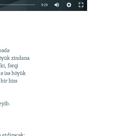
9:29
EMBED
PAYLAŞ
vbədə
böyük zindana
i, fərqi
lə isə böyük
bir hiss
eyib.
 etdirəcək: