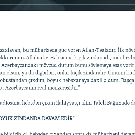
ə saxlayan, bu mübarizədə güc verən Allah-Təaladır. İlk nö
kkürümüz Allahadır. Həbsxana kiçik zindan idi, indi biz 
 Azərbaycandakı mövcud durum bunu söyləməyə əsas verir k
n olsun, ya da digərləri, onlar kiçik zindandır. Ümumi küt
obustandan çıxdım, böyük həbsxanaya daxil oldum. Başqa 
, Azərbaycanın real mənzərəsidir.”
diosuna həbsdən çıxan ilahiyyatçı alim Taleh Bağırzadə d
ÖYÜK ZİNDANDA DAVAM EDİR"
ə bildirib ki, həbsdən çıxandan sonra da mübarizəni davam