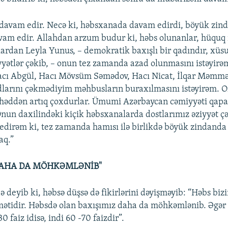
davam edir. Necə ki, həbsxanada davam edirdi, böyük zin
davam edir. Allahdan arzum budur ki, həbs olunanlar, hüquq 
lardan Leyla Yunus, – demokratik baxışlı bir qadındır, xüsus
yyətlər çəkib, – onun tez zamanda azad olunmasını istəyirə
acı Abgül, Hacı Mövsüm Səmədov, Hacı Nicat, İlqar Məmmə
adlarını çəkmədiyim məhbusların buraxılmasını istəyirəm. O
həddən artıq çoxdurlar. Ümumi Azərbaycan cəmiyyəti qapa
nun daxilindəki kiçik həbsxanalarda dostlarımız əziyyət çə
edirəm ki, tez zamanda hamısı ilə birlikdə böyük zindanda 
aq.”
DAHA DA MÖHKƏMLƏNİB"
ə deyib ki, həbsə düşsə də fikirlərini dəyişməyib: “Həbs bi
mətidir. Həbsdə olan baxışımız daha da möhkəmlənib. Əgər
faiz idisə, indi 60 -70 faizdir”.