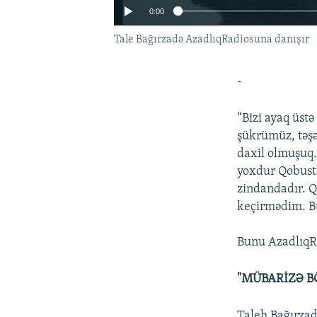
0:00
Tale Bağırzadə AzadlıqRadiosuna danışır
-
“Bizi ayaq üst
şükrümüz, təşə
daxil olmuşuq.
yoxdur Qobusta
zindandadır. Q
keçirmədim. Bu
Bunu AzadlıqRa
"MÜBARİZƏ B
Taleh Bağırzad