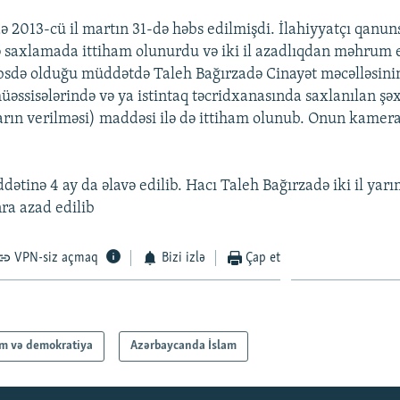
ə 2013-cü il martın 31-də həbs edilmişdi. İlahiyyatçı qanun
ə saxlamada ittiham olunurdu və iki il azadlıqdan məhrum 
sdə olduğu müddətdə Taleh Bağırzadə Cinayət məcəlləsini
əssisələrində və ya istintaq təcridxanasında saxlanılan şə
rın verilməsi) maddəsi ilə də ittiham olunub. Onun kamer
ətinə 4 ay da əlavə edilib. Hacı Taleh Bağırzadə iki il yar
ra azad edilib
VPN-siz açmaq
Bizi izlə
Çap et
am və demokratiya
Azərbaycanda İslam