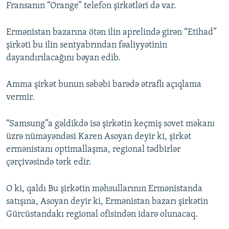
Fransanın “Orange” telefon şirkətləri də var.
Ermənistan bazarına ötən ilin aprelində girən “Etihad”
şirkəti bu ilin sentyabrından fəaliyyətinin
dayandırılacağını bəyan edib.
Amma şirkət bunun səbəbi barədə ətraflı açıqlama
vermir.
“Samsung”a gəldikdə isə şirkətin keçmiş sovet məkanı
üzrə nümayəndəsi Karen Asoyan deyir ki, şirkət
ermənistanı optimallaşma, regional tədbirlər
çərçivəsində tərk edir.
O ki, qaldı Bu şirkətin məhsullarının Ermənistanda
satışına, Asoyan deyir ki, Ermənistan bazarı şirkətin
Gürcüstandakı regional ofisindən idarə olunacaq.