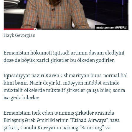
İNFOQRAFIKA
AZƏRBAYCAN ƏDƏBIYYATI KITABXANASI
MISSIYAMIZ
BIZI IZLƏ
KARIKATURA
İSLAM VƏ DEMOKRATIYA
PEŞƏ ETIKASI VƏ JURNALISTIKA STANDARTLARIMIZ
İZ - MƏDƏNIYYƏT PROQRAMI
MATERIALLARIMIZDAN ISTIFADƏ
Hayk Gevorgian
AZADLIQRADIOSU MOBIL TELEFONUNUZDA
RFE/RL-in bütün saytları
BIZIMLƏ ƏLAQƏ
Ermənistan hökuməti iqtisadi artımın davam elədiyini
XƏBƏR BÜLLETENLƏRIMIZ
desə də böyük xarici şirkətlər bu ölkədən gedirlər.
İqtisadiyyat naziri Karen Cshmarityan buna normal hal
kimi baxır. Nazir deyir ki, müəyyən müddət ərzində
müxtəlif ölkələrdə müxtəlif şirkətlər çalışa bilər, sonra
isə gedə bilərlər.
Ermənistanı tərk edən tanınmış şirkətlər arasında
Birləşmiş Ərəb Əmirliklərinin “Etihad Airways” hava
şirkəti, Cənubi Koreyanın nəhəng “Samsung” və