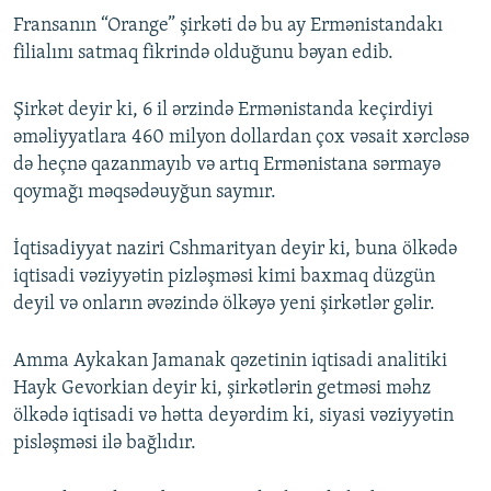
Fransanın “Orange” şirkəti də bu ay Ermənistandakı
filialını satmaq fikrində olduğunu bəyan edib.
Şirkət deyir ki, 6 il ərzində Ermənistanda keçirdiyi
əməliyyatlara 460 milyon dollardan çox vəsait xərcləsə
də heçnə qazanmayıb və artıq Ermənistana sərmayə
qoymağı məqsədəuyğun saymır.
İqtisadiyyat naziri Cshmarityan deyir ki, buna ölkədə
iqtisadi vəziyyətin pizləşməsi kimi baxmaq düzgün
deyil və onların əvəzində ölkəyə yeni şirkətlər gəlir.
Amma Aykakan Jamanak qəzetinin iqtisadi analitiki
Hayk Gevorkian deyir ki, şirkətlərin getməsi məhz
ölkədə iqtisadi və hətta deyərdim ki, siyasi vəziyyətin
pisləşməsi ilə bağlıdır.