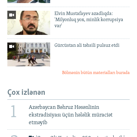
Elvin Mustafayev azadlıqda:
'Milyonluq yox, minlik korrupsiya
var'
Gürcüstan ali təhsili pulsuz etdi
Bölmənin bütün materialları burada
Çox izlənən
1
Azərbaycan Bəhruz Həsənlinin
ekstradisiyası üçün hələlik müraciət
etməyib