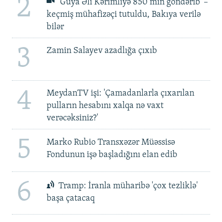
2
'Guya Əli Kərimliyə 850 min göndərib' –
keçmiş mühafizəçi tutuldu, Bakıya verilə
bilər
3
Zamin Salayev azadlığa çıxıb
4
MeydanTV işi: 'Çamadanlarla çıxarılan
pulların hesabını xalqa nə vaxt
verəcəksiniz?'
5
Marko Rubio Transxəzər Müəssisə
Fondunun işə başladığını elan edib
6
Tramp: İranla müharibə 'çox tezliklə'
başa çatacaq