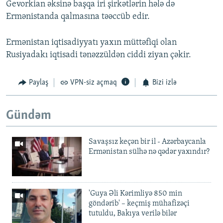
Gevorkian əksinə başqa iri şirkətlərin hələ də
Ermənistanda qalmasına təəccüb edir.
Ermənistan iqtisadiyyatı yaxın müttəfiqi olan
Rusiyadakı iqtisadi tənəzzüldən ciddi ziyan çəkir.
Paylaş
VPN-siz açmaq
Bizi izlə
Gündəm
Savaşsız keçən bir il - Azərbaycanla
Ermənistan sülhə nə qədər yaxındır?
'Guya Əli Kərimliyə 850 min
göndərib' – keçmiş mühafizəçi
tutuldu, Bakıya verilə bilər