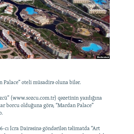
Palace” oteli müsadirə oluna bilər.
zcü” (www.sozcu.com.tr) qəzetinin yazdığına
ollar borcu olduğuna görə, “Mardan Palace”
b.
-cı İcra Dairəsinə göndərilən təlimatda “Art