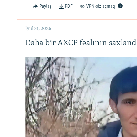
Paylaş
PDF
VPN-siz açmaq
İyul 31, 2026
Daha bir AXCP fəalının saxlandığ