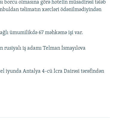
sı borcu olmasına görə hotelin müsadirəsi tələb
nbuldan təlimatın xərcləri ödənilmədiyindən
bağlı ümumilikdə 67 məhkəmə işi var.
n rusiyalı iş adamı Telman İsmayılova
el iyunda Antalya 4-cü İcra Dairəsi tərəfindən