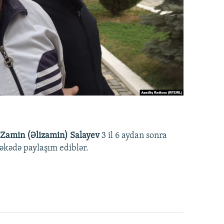
Zamin (Əlizamin) Salayev
3 il 6 aydan sonra
əbəkədə paylaşım ediblər.