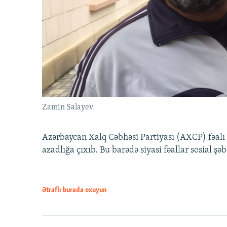
Zamin Salayev
Azərbaycan Xalq Cəbhəsi Partiyası (AXCP) fəalı
azadlığa çıxıb. Bu barədə siyasi fəallar sosial ş
Ətraflı burada oxuyun