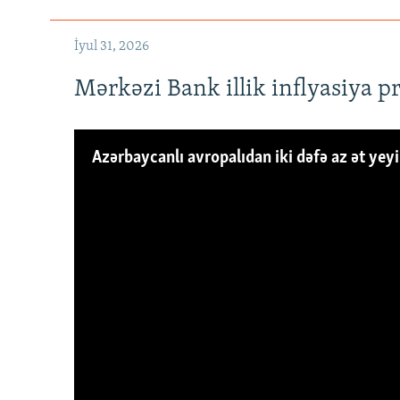
İyul 31, 2026
Mərkəzi Bank illik inflyasiya p