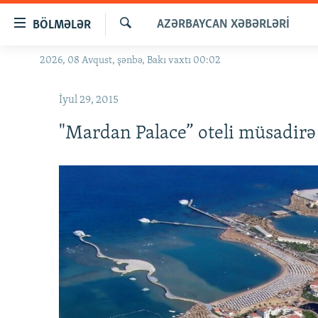
Keçid
AZƏRBAYCAN XƏBƏRLƏRI
BÖLMƏLƏR
linkləri
Axtar
Əsas
2026, 08 Avqust, şənbə, Bakı vaxtı 00:02
GÜNDƏM
məzmuna
#İZAHLA
qayıt
İyul 29, 2015
Əsas
KORRUPSIOMETR
naviqasiyaya
"Mardan Palace” oteli müsadirə 
#ƏSLINDƏ
qayıt
Axtarışa
FƏRQƏ BAX
keç
QANUNI DOĞRU
ARAŞDIRMA
MULTIMEDIA
RADIO ARXIV
VIDEO
HAQQIMIZDA
FOTOQALEREYA
OXU ZALI