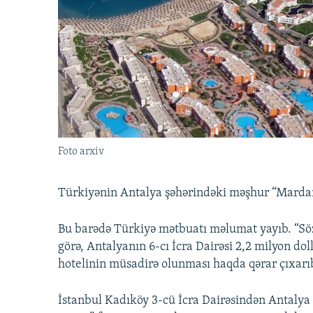
İNFOQRAFIKA
AZƏRBAYCAN ƏDƏBIYYATI KITABXANASI
MISSIYAMIZ
KARIKATURA
İSLAM VƏ DEMOKRATIYA
PEŞƏ ETIKASI VƏ JURNALISTIKA
STANDARTLARIMIZ
İZ - MƏDƏNIYYƏT PROQRAMI
MATERIALLARIMIZDAN ISTIFADƏ
AZADLIQRADIOSU MOBIL TELEFONUNUZDA
BIZIMLƏ ƏLAQƏ
XƏBƏR BÜLLETENLƏRIMIZ
Foto arxiv
Türkiyənin Antalya şəhərindəki məşhur “Mardan 
Bu barədə Türkiyə mətbuatı məlumat yayıb. “Sö
görə, Antalyanın 6-cı İcra Dairəsi 2,2 milyon d
hotelinin müsadirə olunması haqda qərar çıxarı
İstanbul Kadıköy 3-cü İcra Dairəsindən Antalya 6