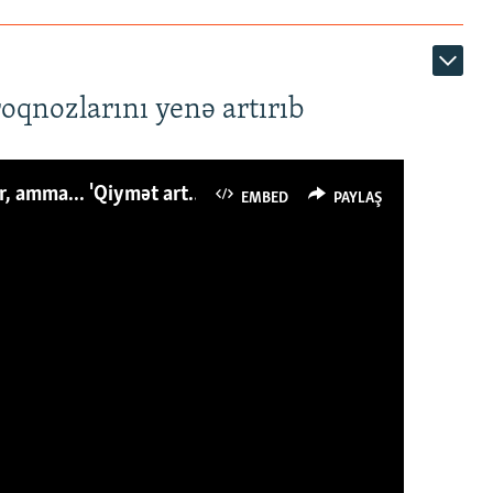
roqnozlarını yenə artırıb
Azərbaycanlı avropalıdan iki dəfə az ət yeyir, amma... 'Qiymət artımı qaçılmazdır'
EMBED
PAYLAŞ