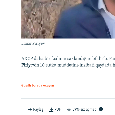
Elmar Piriyev
AXCP daha bir fəalının saxlandığını bildirib. Pa
Piriyev
in 10 sutka müddətinə inzibati qaydada hə
Ətraflı burada oxuyun
Paylaş
PDF
VPN-siz açmaq