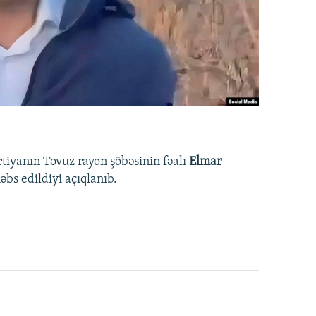
rtiyanın Tovuz rayon şöbəsinin fəalı
Elmar
bs edildiyi açıqlanıb.