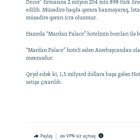
Decor” firmasına 2 milyon 254 min 898 türk lirə
edilib. Müsadirə haqda qərara baxmayaraq, İsta
müsadirə qərarı icra olunmur.
Hazırda “Mardan Palace” hotelinin borcları ilə 
“Mardan Palace” hoteli əslən Azərbaycandan ola
məxsusdur.
Qeyd edək ki, 1,5 milyard dollara başa gələn Hot
satışa çıxarılıb.
Paylaş
VPN-siz açmaq