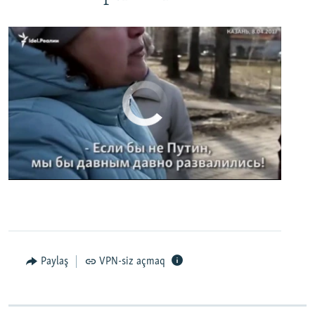
No media source currently available
0:00
0:02:32
EMBED
PAYLAŞ
Paylaş
VPN-siz açmaq