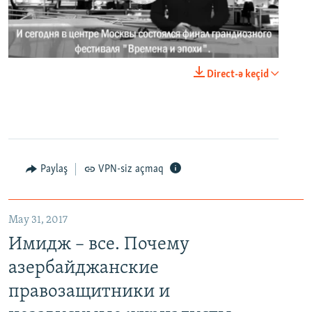
0:00
0:02:18
Direct-ə keçid
EMBED
PAYLAŞ
Paylaş
VPN-siz açmaq
May 31, 2017
Имидж – все. Почему азербайджанские правозащитники и независимые журналисты попадают в тюрьму
Имидж – все. Почему
EMBED
PAYLAŞ
азербайджанские
правозащитники и