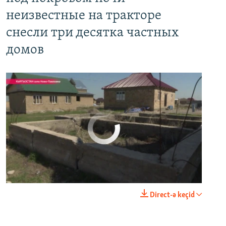
неизвестные на тракторе
снесли три десятка частных
домов
No media source currently available
0:00
0:03:43
Direct-ə keçid
EMBED
PAYLAŞ