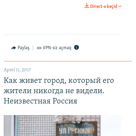
0:00
0:23:20
Direct-ə keçid
EMBED
PAYLAŞ
Paylaş
VPN-siz açmaq
Как живет город, который его жители никогда не видели. Неизвестная Россия
EMBED
PAYLAŞ
Aprel 11, 2017
Как живет город, который его
жители никогда не видели.
Неизвестная Россия