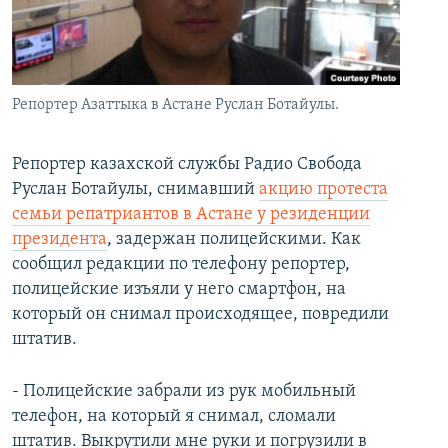
İNFOQRAFIKA
AZƏRBAYCAN ƏDƏBIYYATI KITABXANASI
MISSIYAMIZ
BIZI IZLƏ
KARIKATURA
İSLAM VƏ DEMOKRATIYA
PEŞƏ ETIKASI VƏ JURNALISTIKA STANDARTLARIMIZ
İZ - MƏDƏNIYYƏT PROQRAMI
MATERIALLARIMIZDAN ISTIFADƏ
Репортер Азаттыка в Астане Руслан Ботайулы.
AZADLIQRADIOSU MOBIL TELEFONUNUZDA
RFE/RL-in bütün saytları
BIZIMLƏ ƏLAQƏ
Репортер казахской службы Радио Свобода
Руслан Ботайулы, снимавший
акцию протеста
XƏBƏR BÜLLETENLƏRIMIZ
семьи репатриантов в Астане у резиденции
президента
, задержан полицейскими. Как
сообщил редакции по телефону репортер,
полицейские изъяли у него смартфон, на
который он снимал происходящее, повредили
штатив.
- Полицейские забрали из рук мобильный
телефон, на который я снимал, сломали
штатив. Выкрутили мне руки и погрузили в