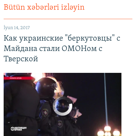
Bütün xəbərləri izləyin
Как украинские "беркутовцы" с Майдана стали ОМОНом с Тверской
EMBED
PAYLAŞ
İyun 14, 2017
Как украинские "беркутовцы" с
Майдана стали ОМОНом с
Тверской
No media source currently available