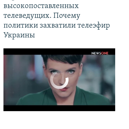
высокопоставленных
телеведущих. Почему
политики захватили телеэфир
Украины
No media source currently available
0:00
0:02:13
EMBED
PAYLAŞ