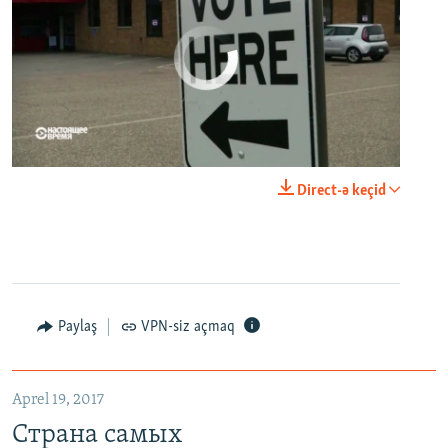
No media source currently available
0:00
0:21:34
Direct-ə keçid
EMBED
PAYLAŞ
Paylaş
VPN-siz açmaq
Aprel 19, 2017
Страна самых высокопоставленных телеведущих. Почему политики захватили телеэфир Украины
Страна самых
EMBED
PAYLAŞ