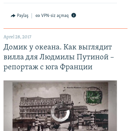
Paylaş
VPN-siz açmaq
Домик у океана. Как выглядит вилла для Людмилы Путиной – репортаж с юга Франции
EMBED
PAYLAŞ
Aprel 28, 2017
Домик у океана. Как выглядит
вилла для Людмилы Путиной –
репортаж с юга Франции
No media source currently available