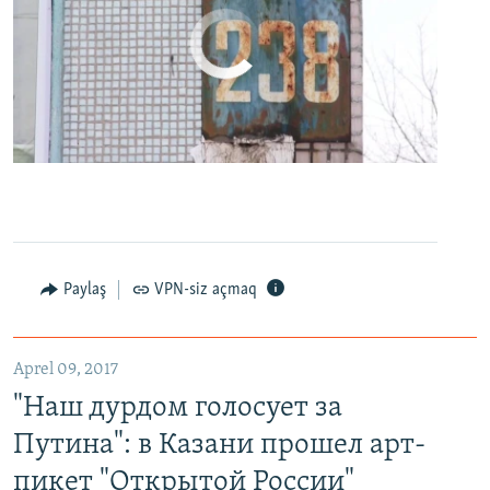
No media source currently available
0:00
0:24:27
EMBED
PAYLAŞ
Paylaş
VPN-siz açmaq
"Наш дурдом голосует за Путина": в Казани прошел арт-пикет "Открытой России"
EMBED
PAYLAŞ
Aprel 09, 2017
"Наш дурдом голосует за
Путина": в Казани прошел арт-
пикет "Открытой России"