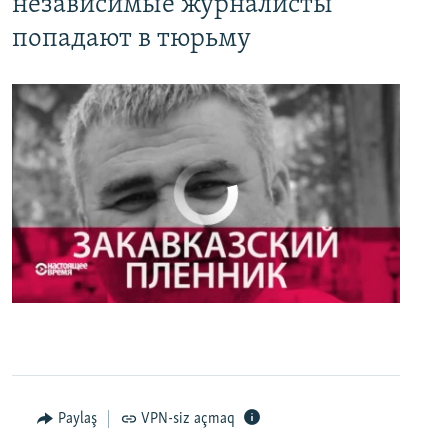
независимые журналисты
попадают в тюрьму
No media source currently available
0:00
0:27:35
EMBED
PAYLAŞ
Настоящее Время. 3 мая
EMBED
PAYLAŞ
Paylaş
VPN-siz açmaq