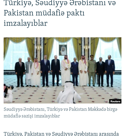
Türkiyə, Səudiyyə Ərəbistanı və
Pakistan müdafiə paktı
imzalayıblar
Səudiyyə Ərəbistanı, Türkiyə və Pakistan Məkkədə birgə
müdafiə sazişi imzalayıblar
Türkiyə, Pakistan və Səudiyyə Ərəbistanı arasında