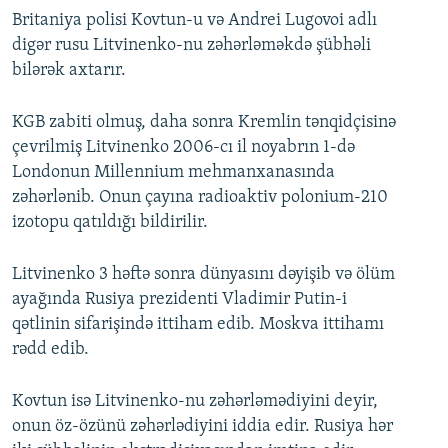
Britaniya polisi Kovtun-u və Andrei Lugovoi adlı
digər rusu Litvinenko-nu zəhərləməkdə şübhəli
bilərək axtarır.
KGB zabiti olmuş, daha sonra Kremlin tənqidçisinə
çevrilmiş Litvinenko 2006-cı il noyabrın 1-də
Londonun Millennium mehmanxanasında
zəhərlənib. Onun çayına radioaktiv polonium-210
izotopu qatıldığı bildirilir.
Litvinenko 3 həftə sonra dünyasını dəyişib və ölüm
ayağında Rusiya prezidenti Vladimir Putin-i
qətlinin sifarişində ittiham edib. Moskva ittihamı
rədd edib.
Kovtun isə Litvinenko-nu zəhərləmədiyini deyir,
onun öz-özünü zəhərlədiyini iddia edir. Rusiya hər