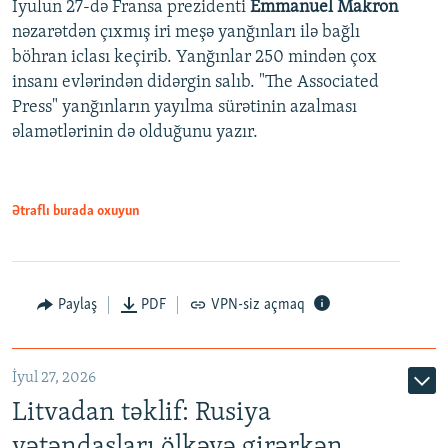
İyulun 27-də Fransa prezidenti
Emmanuel Makron
nəzarətdən çıxmış iri meşə yanğınları ilə bağlı
böhran iclası keçirib. Yanğınlar 250 mindən çox
insanı evlərindən didərgin salıb. "The Associated
Press" yanğınların yayılma sürətinin azalması
əlamətlərinin də olduğunu yazır.
Ətraflı burada oxuyun
Paylaş
PDF
VPN-siz açmaq
İyul 27, 2026
Litvadan təklif: Rusiya
vətəndaşları ölkəyə girərkən