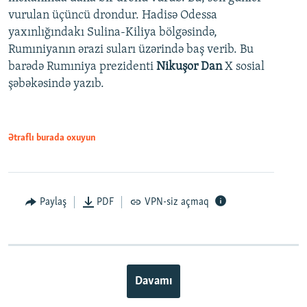
vurulan üçüncü drondur. Hadisə Odessa
yaxınlığındakı Sulina-Kiliya bölgəsində,
Rumıniyanın ərazi suları üzərində baş verib. Bu
barədə Rumıniya prezidenti
Nikuşor Dan
X sosial
şəbəkəsində yazıb.
Ətraflı burada oxuyun
Paylaş
PDF
VPN-siz açmaq
Davamı