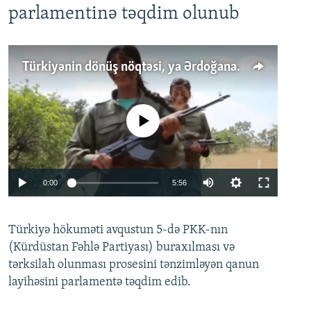
parlamentinə təqdim olunub
Türkiyənin dönüş nöqtəsi, ya Ərdoğana üçüncü şans: PKK ilə qəfil barışıq nə deməkdir?
No media source currently available
Auto
0:00
5:56
240p
Türkiyə hökuməti avqustun 5-də PKK-nın
360p
(Kürdüstan Fəhlə Partiyası) buraxılması və
480p
Auto
240p
360p
480p
tərksilah olunması prosesini tənzimləyən qanun
720p
layihəsini parlamentə təqdim edib.
720p
1080p
1080p