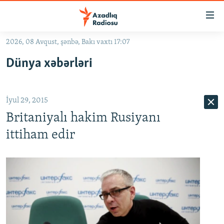
Keçid
linkləri
Əsas
2026, 08 Avqust, şənbə, Bakı vaxtı 17:07
məzmuna
GÜNDƏM
Dünya xəbərləri
qayıt
#İZAHLA
Əsas
KORRUPSIOMETR
naviqasiyaya
İyul 29, 2015
qayıt
#ƏSLINDƏ
Axtarışa
Britaniyalı hakim Rusiyanı
FƏRQƏ BAX
keç
ittiham edir
QANUNI DOĞRU
ARAŞDIRMA
MULTIMEDIA
RADIO ARXIV
VIDEO
HAQQIMIZDA
FOTOQALEREYA
OXU ZALI