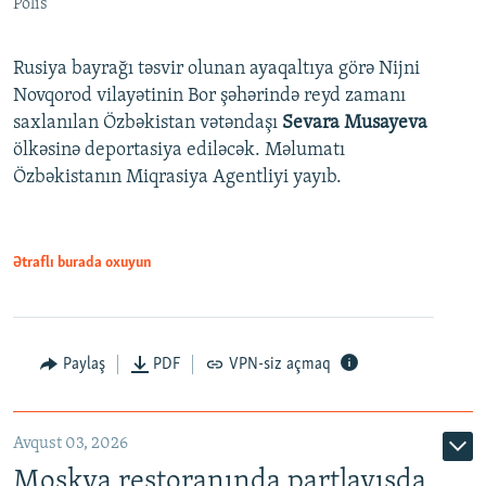
Polis
Rusiya bayrağı təsvir olunan ayaqaltıya görə Nijni
Novqorod vilayətinin Bor şəhərində reyd zamanı
saxlanılan Özbəkistan vətəndaşı
Sevara Musayeva
ölkəsinə deportasiya ediləcək. Məlumatı
Özbəkistanın Miqrasiya Agentliyi yayıb.
Ətraflı burada oxuyun
Paylaş
PDF
VPN-siz açmaq
Avqust 03, 2026
Moskva restoranında partlayışda