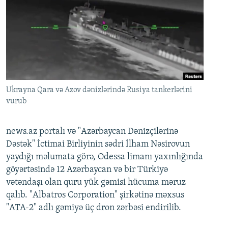
Ukrayna Qara və Azov dənizlərində Rusiya tankerlərini
vurub
news.az portalı və "Azərbaycan Dənizçilərinə
Dəstək" İctimai Birliyinin sədri İlham Nəsirovun
yaydığı məlumata görə, Odessa limanı yaxınlığında
göyərtəsində 12 Azərbaycan və bir Türkiyə
vətəndaşı olan quru yük gəmisi hücuma məruz
qalıb. "Albatros Corporation" şirkətinə məxsus
"ATA-2" adlı gəmiyə üç dron zərbəsi endirilib.