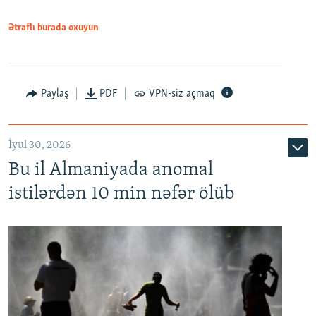
Ətraflı burada oxuyun
Paylaş
PDF
VPN-siz açmaq
İyul 30, 2026
Bu il Almaniyada anomal
istilərdən 10 min nəfər ölüb