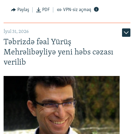
Paylaş
PDF
VPN-siz açmaq
İyul 31, 2026
Təbrizdə fəal Yürüş
Mehrəlibəyliyə yeni həbs cəzası
verilib