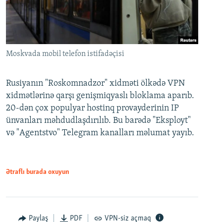
Moskvada mobil telefon istifadəçisi
Rusiyanın "Roskomnadzor" xidməti ölkədə VPN
xidmətlərinə qarşı genişmiqyaslı bloklama aparıb.
20-dən çox populyar hostinq provayderinin IP
ünvanları məhdudlaşdırılıb. Bu barədə "Eksployt"
və "Agentstvo" Telegram kanalları məlumat yayıb.
Ətraflı burada oxuyun
Paylaş
PDF
VPN-siz açmaq