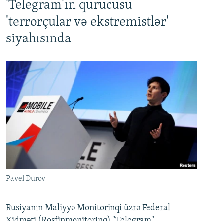
'Telegram'ın qurucusu
'terrorçular və ekstremistlər'
siyahısında
Pavel Durov
Rusiyanın Maliyyə Monitorinqi üzrə Federal
Xidməti (Rosfinmonitorinq) "Telegram"