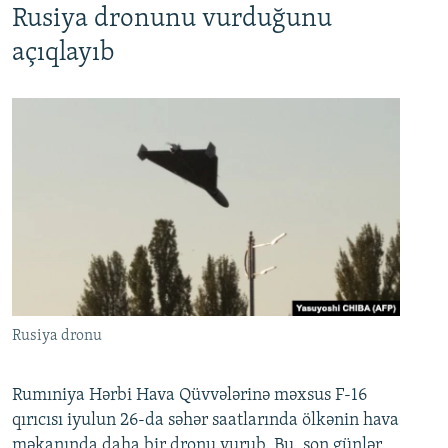
Rusiya dronunu vurduğunu
açıqlayıb
Rusiya dronu
Rumıniya Hərbi Hava Qüvvələrinə məxsus F-16
qırıcısı iyulun 26-da səhər saatlarında ölkənin hava
məkanında daha bir dronu vurub. Bu, son günlər