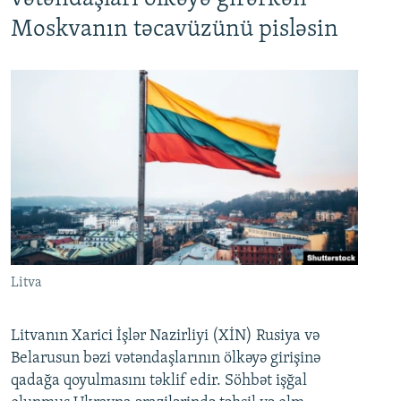
Moskvanın təcavüzünü pisləsin
Litva
Litvanın Xarici İşlər Nazirliyi (XİN) Rusiya və
Belarusun bəzi vətəndaşlarının ölkəyə girişinə
qadağa qoyulmasını təklif edir. Söhbət işğal