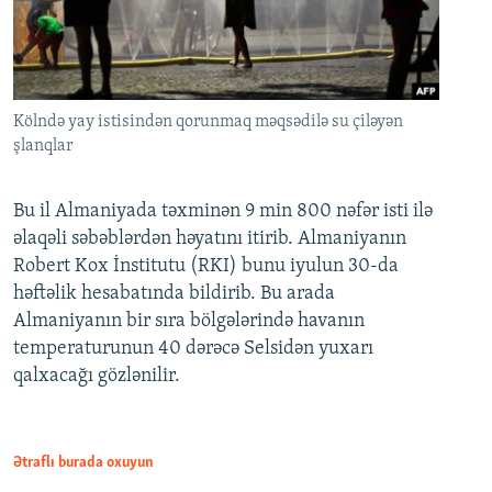
Kölndə yay istisindən qorunmaq məqsədilə su çiləyən
şlanqlar
Bu il Almaniyada təxminən 9 min 800 nəfər isti ilə
əlaqəli səbəblərdən həyatını itirib. Almaniyanın
Robert Kox İnstitutu (RKI) bunu iyulun 30-da
həftəlik hesabatında bildirib. Bu arada
Almaniyanın bir sıra bölgələrində havanın
temperaturunun 40 dərəcə Selsidən yuxarı
qalxacağı gözlənilir.
Ətraflı burada oxuyun