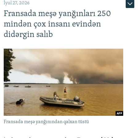
İyul 27, 2026
Fransada meşə yanğınları 250
mindən çox insanı evindən
didərgin salıb
Fransada meşə yanğınından qalxan tüstü