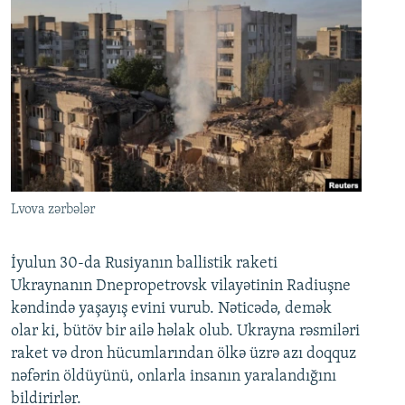
Lvova zərbələr
İyulun 30-da Rusiyanın ballistik raketi
Ukraynanın Dnepropetrovsk vilayətinin Radiuşne
kəndində yaşayış evini vurub. Nəticədə, demək
olar ki, bütöv bir ailə həlak olub. Ukrayna rəsmiləri
raket və dron hücumlarından ölkə üzrə azı doqquz
nəfərin öldüyünü, onlarla insanın yaralandığını
bildirirlər.