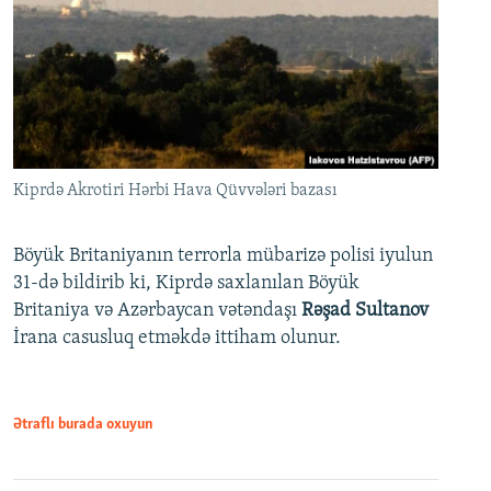
Kiprdə Akrotiri Hərbi Hava Qüvvələri bazası
Böyük Britaniyanın terrorla mübarizə polisi iyulun
31-də bildirib ki, Kiprdə saxlanılan Böyük
Britaniya və Azərbaycan vətəndaşı
Rəşad Sultanov
İrana casusluq etməkdə ittiham olunur.
Ətraflı burada oxuyun