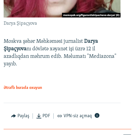
Darya Şipaçyova
Moskva şəhər Məhkəməsi jurnalist
Darya
Şipaçyova
nı dövlətə xəyanət işi üzrə 12 il
azadlıqdan məhrum edib. Məlumatı "Mediazona"
yayıb.
Ətraflı burada oxuyun
Paylaş
PDF
VPN-siz açmaq