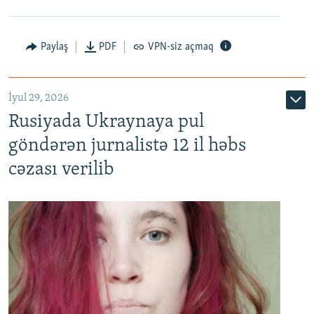
Paylaş
PDF
VPN-siz açmaq
İyul 29, 2026
Rusiyada Ukraynaya pul
göndərən jurnalistə 12 il həbs
cəzası verilib