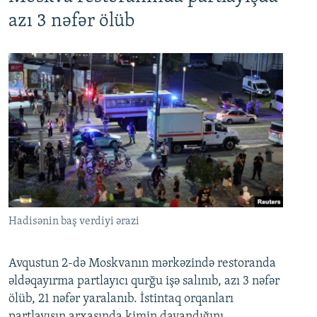
azı 3 nəfər ölüb
Hadisənin baş verdiyi ərazi
Avqustun 2-də Moskvanın mərkəzində restoranda
əldəqayırma partlayıcı qurğu işə salınıb, azı 3 nəfər
ölüb, 21 nəfər yaralanıb. İstintaq orqanları
partlayışın arxasında kimin dayandığını