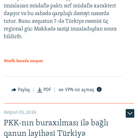
imzalanan müdafiə paktı sırf müdafiə xarakteri
daşıyır və bu sahədə qarşılıqlı dəstəyi nəzərdə
tutur. Bunu avqustun 7-də Türkiyə rəsmisi üç
regional güc Məkkədə sazişi imzaladıqdan sonra
bildirib.
Ətraflı burada oxuyun
Paylaş
PDF
VPN-siz açmaq
Avqust 05, 2026
PKK-nın buraxılması ilə bağlı
qanun layihəsi Türkiyə