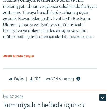
olunmuş Ukrayna ərazilərində təhsil və elm,
mədəniyyət, idman və əyləncə sahələrində fəaliyyət
göstərmiş, Litvaya bu sahələrdə çalışmaq üçün
getmək istəyənlədən gedir. Eyni təklif Rusiyanın
Ukraynaya qarşı genişmiqyaslı müharibəsini
birbaşa və ya dolayısı ilə dəstəkləyən və ya bu
müharibədə iştirak edən şəxsləri də nəzərdə tutur.
Ətraflı burada oxuyun
Paylaş
PDF
VPN-siz açmaq
İyul 27, 2026
Rumıniya bir həftədə üçüncü