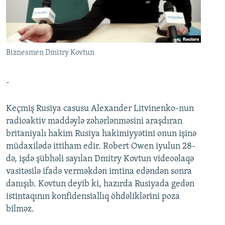
İNFOQRAFIKA
AZƏRBAYCAN ƏDƏBIYYATI KITABXANASI
MISSIYAMIZ
BIZI IZLƏ
KARIKATURA
İSLAM VƏ DEMOKRATIYA
PEŞƏ ETIKASI VƏ JURNALISTIKA STANDARTLARIMIZ
İZ - MƏDƏNIYYƏT PROQRAMI
MATERIALLARIMIZDAN ISTIFADƏ
Biznesmen Dmitry Kovtun
AZADLIQRADIOSU MOBIL TELEFONUNUZDA
RFE/RL-in bütün saytları
BIZIMLƏ ƏLAQƏ
-
XƏBƏR BÜLLETENLƏRIMIZ
Keçmiş Rusiya casusu Alexander Litvinenko-nun
radioaktiv maddəylə zəhərlənməsini araşdıran
britaniyalı hakim Rusiya hakimiyyətini onun işinə
müdaxilədə ittiham edir. Robert Owen iyulun 28-
də, işdə şübhəli sayılan Dmitry Kovtun videoəlaqə
vasitəsilə ifadə verməkdən imtina edəndən sonra
danışıb. Kovtun deyib ki, hazırda Rusiyada gedən
istintaqının konfidensiallıq öhdəliklərini poza
bilməz.