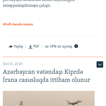
müəyyənləşdirməyə çalışır.
Ətraflı burada oxuyun
Paylaş
PDF
VPN-siz açmaq
İyul 31, 2026
Azərbaycan vətəndaşı Kiprdə
İrana casusluqda ittiham olunur