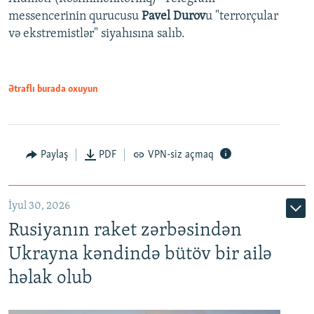
messencerinin qurucusu
Pavel Durov
u "terrorçular
və ekstremistlər" siyahısına salıb.
Ətraflı burada oxuyun
Paylaş
PDF
VPN-siz açmaq
İyul 30, 2026
Rusiyanın raket zərbəsindən
Ukrayna kəndində bütöv bir ailə
həlak olub