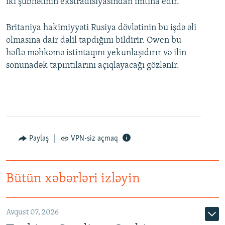
iki şübhəlinin ekstradisiyasından imtina edir.
Britaniya hakimiyyəti Rusiya dövlətinin bu işdə əli
olmasına dair dəlil tapdığını bildirir. Owen bu
həftə məhkəmə istintaqını yekunlaşıdırır və ilin
sonunadək tapıntılarını açıqlayacağı gözlənir.
Paylaş
VPN-siz açmaq
Bütün xəbərləri izləyin
Avqust 07, 2026