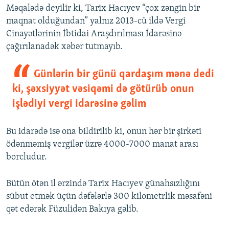
Məqalədə deyilir ki, Tarix Hacıyev “çox zəngin bir
maqnat olduğundan” yalnız 2013-cü ildə Vergi
Cinayətlərinin İbtidai Araşdırılması İdarəsinə
çağırılanadək xəbər tutmayıb.
Günlərin bir günü qardaşım mənə dedi
ki, şəxsiyyət vəsiqəmi də götürüb onun
işlədiyi vergi idarəsinə gəlim
Bu idarədə isə ona bildirilib ki, onun hər bir şirkəti
ödənməmiş vergilər üzrə 4000-7000 manat arası
borcludur.
Bütün ötən il ərzində Tarix Hacıyev günahsızlığını
sübut etmək üçün dəfələrlə 300 kilometrlik məsafəni
qət edərək Füzulidən Bakıya gəlib.