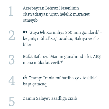
1
Azərbaycan Bəhruz Həsənlinin
ekstradisiyası üçün hələlik müraciət
etməyib
2
'Guya Əli Kərimliyə 850 min göndərib' –
keçmiş mühafizəçi tutuldu, Bakıya verilə
bilər
3
Rüfət Səfərov: 'Mənim günahımdır ki, ABŞ
mənə mükafat verib?'
4
Tramp: İranla müharibə 'çox tezliklə'
başa çatacaq
5
Zamin Salayev azadlığa çıxıb