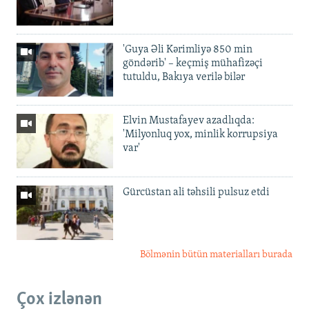
'Guya Əli Kərimliyə 850 min
göndərib' – keçmiş mühafizəçi
tutuldu, Bakıya verilə bilər
Elvin Mustafayev azadlıqda:
'Milyonluq yox, minlik korrupsiya
var'
Gürcüstan ali təhsili pulsuz etdi
Bölmənin bütün materialları burada
Çox izlənən