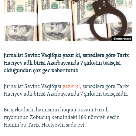
İNFOQRAFIKA
AZƏRBAYCAN ƏDƏBIYYATI KITABXANASI
MISSIYAMIZ
BIZI IZLƏ
KARIKATURA
İSLAM VƏ DEMOKRATIYA
PEŞƏ ETIKASI VƏ JURNALISTIKA STANDARTLARIMIZ
İZ - MƏDƏNIYYƏT PROQRAMI
MATERIALLARIMIZDAN ISTIFADƏ
AZADLIQRADIOSU MOBIL TELEFONUNUZDA
RFE/RL-in bütün saytları
BIZIMLƏ ƏLAQƏ
Jurnalist Sevinc Vaqifqızı yazır ki, sənədlərə görə Tarix
XƏBƏR BÜLLETENLƏRIMIZ
Hacıyev adlı birisi Azərbaycanda 7 şirkətin təsisçisi
olduğundan çox gec xəbər tutub
Jurnalist Sevinc Vaqifqızı
yazır ki,
sənədlərə görə Tarix
Hacıyev adlı birisi Azərbaycanda 7 şirkətin təsisçisidir.
Bu şirkətlərin hamısının hüquqi ünvanı Füzuli
rayonunun Zobucuq kəndindəki 189 nömrəli evdir.
Həmin bu Tarix Hacıyevin sadə evi.