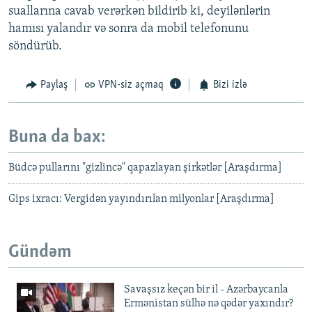
suallarına cavab verərkən bildirib ki, deyilənlərin
hamısı yalandır və sonra da mobil telefonunu
söndürüb.
Paylaş
VPN-siz açmaq
Bizi izlə
Buna da bax:
Büdcə pullarını "gizlincə" qapazlayan şirkətlər [Araşdırma]
Gips ixracı: Vergidən yayındırılan milyonlar [Araşdırma]
Gündəm
Savaşsız keçən bir il - Azərbaycanla
Ermənistan sülhə nə qədər yaxındır?