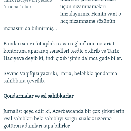
Tarix Hacıyev bir gecədə
üçün nizamnamələri
"maqnat" olub
imzalayırmış. Həmin vaxt o
heç nizamnamə sözünün
mənasını da bilmirmiş…
Bundan sonra “otaqdakı cavan oğlan” onu notariat
kontoruna apararaq sənədləri təsdiq etdirib və Tarix
Hacıyevə deyib ki, indi çıxıb işinin dalınca gedə bilər.
Sevinc Vaqifqızı yazır ki, Tarix, beləliklə qondarma
sahibkara çevrilib.
Qondarmalar və əsl sahibkarlar
Jurnalist qeyd edir ki, Azərbaycanda bir çox şirkətlərin
real sahibləri belə sahibliyi sorğu-sualsız üzərinə
götürən adamları tapa bilirlər.