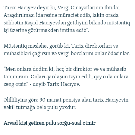
Tarix Hacıyev deyir ki, Vergi Cinayətlərinin İbtidai
Araşdırılması İdarəsinə müraciət edib, lakin orada
söhbətin Rəşad Hacıyevdən getdiyini biləndə müstəntiq
işi üzərinə götürməkdən imtina edib”.
Müstəntiq məsləhət görüb ki, Tarix direktorları və
mühasibləri çağırsın və vergi borclarını onlar ödəsinlər.
“Mən onlara dedim ki, heç bir direktor və ya mühasib
tanımıram. Onları qardaşım təyin edib, qoy o da onlara
zəng etsin” - deyib Tarix Hacıyev.
Əlilliliyinə görə 90 manat pensiya alan tarix Hacıyevin
vəkil tutmağa belə pulu yoxdur.
Arvad kişi gətirən pulu sorğu-sual etmir