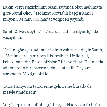
Lakin Vergi Nazirliyinin rəsmi saytında olan məlumata
görə Şamil Əliev “Təchizat Servis”in başçısı kimi 1
milyon 504 min 903 manat vergidən yayınıb.
Samir Əliyev deyir ki, iki qardaş daim ehtiyac içində
yaşayıblar.
“Onlara görə çox adamlar iztirab çəkirlər – deyir Samir,
- Mənim qardaşıma beş il iş kəsiblər. Üç ildir ki,
həbsxanadadır. Başqa birisinə 7 il iş veriblər. Hətta belə
adamlardan biri həbsxanada vəfat edib. Deyəsən
vərəmdən. Yazığın biri idi”.
Tarix Hacıyevin tarixçəsinə gəlincə isə burada da
məsələ ümidsizdir.
Vergi departamentinin işçisi Rəşad Hacıyev müxbirin