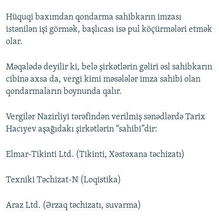
Hüquqi baxımdan qondarma sahibkarın imzası
istənilən işi görmək, başlıcası isə pul köçürmələri etmək
olar.
Məqalədə deyilir ki, belə şirkətlərin gəliri əsl sahibkarın
cibinə axsa da, vergi kimi məsələlər imza sahibi olan
qondarmaların boynunda qalır.
Vergilər Nazirliyi tərəfindən verilmiş sənədlərdə Tarix
Hacıyev aşağıdakı şirkətlərin “sahibi”dir:
Elmar-Tikinti Ltd. (Tikinti, Xəstəxana təchizatı)
Texniki Təchizat-N (Loqistika)
Araz Ltd. (Ərzaq təchizatı, suvarma)