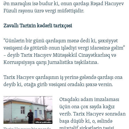
Ən maraqlısı isə budur ki, onun qardaşı Rəşad Hacııyev
Füzuli rayonu üzrə vergi müfəttişidir.
Zavallı Tarixin kədərli tarixçəsi
“Günlərin bir günü qardaşım mənə dedi ki, şəxsiyyət
vəsiqəmi də götürüb onun işlədiyi vergi idarəsinə gəlim”
– deyib Tarix Hacıyev Mütəşəkkil Cinayətkarlıəq və
Korruspsiyaya qarşı Jurnalistika təşkilatına.
Tarix Hacıyev qardaşının iş yerinə gələndə qardaşı ona
deyib ki, otağa girib vəsiqəni oradakı şəxsə versin.
Otaqdakı adam imzalaması
üçün ona çox sayda kağız
verib. Tarix Hacıyev sonradan
başa düşüb ki, o, əslində
müxtəlif şirkətlərin təsisi