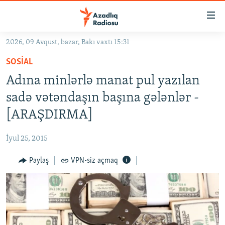
Keçid
linkləri
Əsas
2026, 09 Avqust, bazar, Bakı vaxtı 15:31
məzmuna
GÜNDƏM
SOSIAL
qayıt
#İZAHLA
Əsas
Adına minlərlə manat pul yazılan
KORRUPSIOMETR
naviqasiyaya
sadə vətəndaşın başına gələnlər -
qayıt
#ƏSLINDƏ
[ARAŞDIRMA]
Axtarışa
FƏRQƏ BAX
keç
İyul 25, 2015
QANUNI DOĞRU
Paylaş
VPN-siz açmaq
ARAŞDIRMA
MULTIMEDIA
RADIO ARXIV
VIDEO
HAQQIMIZDA
FOTOQALEREYA
OXU ZALI