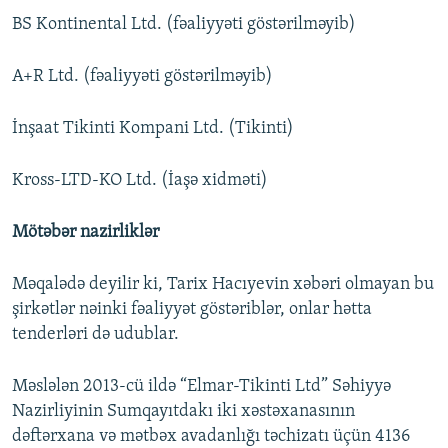
BS Kontinental Ltd. (fəaliyyəti göstərilməyib)
A+R Ltd. (fəaliyyəti göstərilməyib)
İnşaat Tikinti Kompani Ltd. (Tikinti)
Kross-LTD-KO Ltd. (İaşə xidməti)
Mötəbər nazirliklər
Məqalədə deyilir ki, Tarix Hacıyevin xəbəri olmayan bu
şirkətlər nəinki fəaliyyət göstəriblər, onlar hətta
tenderləri də udublar.
Məslələn 2013-cü ildə “Elmar-Tikinti Ltd” Səhiyyə
Nazirliyinin Sumqayıtdakı iki xəstəxanasının
dəftərxana və mətbəx avadanlığı təchizatı üçün 4136