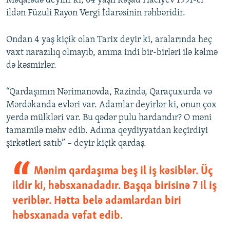
Məqalədə deyilir ki, 64 yaşlı Rəşad Hacıyev 1991-ci
ildən Füzuli Rayon Vergi İdarəsinin rəhbəridir.
Ondan 4 yaş kiçik olan Tarix deyir ki, aralarında heç
vaxt narazılıq olmayıb, amma indi bir-birləri ilə kəlmə
də kəsmirlər.
“Qardaşımın Nərimanovda, Razində, Qaraçuxurda və
Mərdəkanda evləri var. Adamlar deyirlər ki, onun çox
yerdə mülkləri var. Bu qədər pulu hardandır? O məni
tamamilə məhv edib. Adıma qeydiyyatdan keçirdiyi
şirkətləri satıb” – deyir kiçik qardaş.
Mənim qardaşıma beş il iş kəsiblər. Üç
ildir ki, həbsxanadadır. Başqa birisinə 7 il iş
veriblər. Hətta belə adamlardan biri
həbsxanada vəfat edib.