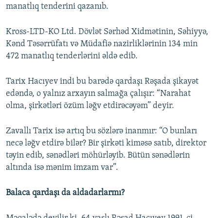
manatlıq tenderini qazanıb.
Kross-LTD-KO Ltd. Dövlət Sərhəd Xidmətinin, Səhiyyə,
Kənd Təsərrüfatı və Müdafiə nazirliklərinin 134 min
472 manatlıq tenderlərini əldə edib.
Tarix Hacıyev indi bu barədə qardaşı Rəşada şikayət
edəndə, o yalnız arxayın salmağa çalışır: “Narahat
olma, şirkətləri özüm ləğv etdirəcəyəm” deyir.
Zavallı Tarix isə artıq bu sözlərə inanmır: “O bunları
necə ləğv etdirə bilər? Bir şirkəti kiməsə satıb, direktor
təyin edib, sənədləri möhürləyib. Bütün sənədlərin
altında isə mənim imzam var”.
Balaca qardaşı da aldadarlarmı?