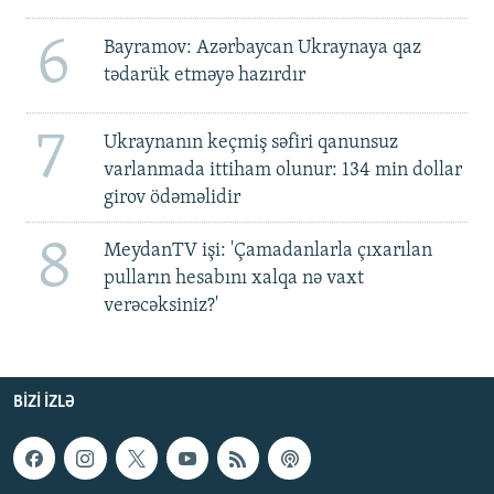
6
Bayramov: Azərbaycan Ukraynaya qaz
tədarük etməyə hazırdır
7
Ukraynanın keçmiş səfiri qanunsuz
varlanmada ittiham olunur: 134 min dollar
girov ödəməlidir
8
MeydanTV işi: 'Çamadanlarla çıxarılan
pulların hesabını xalqa nə vaxt
verəcəksiniz?'
BIZI IZLƏ