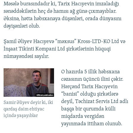
Məsələ burasındadır ki, Tarix Hacıyevin imzaladığı
sənəddəkilərin heç də hamısı ağ günə çıxmayıblar.
Əksinə, hətta həbsxanaya düşənləri, orada dünyasını
dəyişənləri olub.
Şamil Əliyev Hacıyevə “məxsus” Kross-LTD-KO Ltd və
İnşaat Tikinti Kompani Ltd şirkətlərinin hüquqi
nümayəndəsi sayılır.
O hazırda 5 illik həbsxana
cəzasının üçüncü ilini çəkir.
Hərçənd Tarix Hacıyevin
“banisi” olduğu şirkətlərə
deyil, Təchizat Servis Ltd adlı
Samir Əliyev deyir ki, iki
başqa bir qurumda külli
qardaş daim ehtiyac
içində yaşayıblar
miqdarda vergidən
yayınmada ittiham olunub.