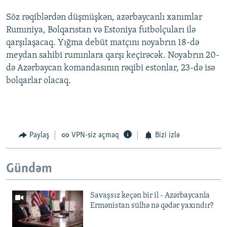
Söz rəqiblərdən düşmüşkən, azərbaycanlı xanımlar
Rumıniya, Bolqarıstan və Estoniya futbolçuları ilə
qarşılaşacaq. Yığma debüt matçını noyabrın 18-də
meydan sahibi rumınlara qarşı keçirəcək. Noyabrın 20-
də Azərbaycan komandasının rəqibi estonlar, 23-də isə
bolqarlar olacaq.
Paylaş
VPN-siz açmaq
Bizi izlə
Gündəm
Savaşsız keçən bir il - Azərbaycanla
Ermənistan sülhə nə qədər yaxındır?