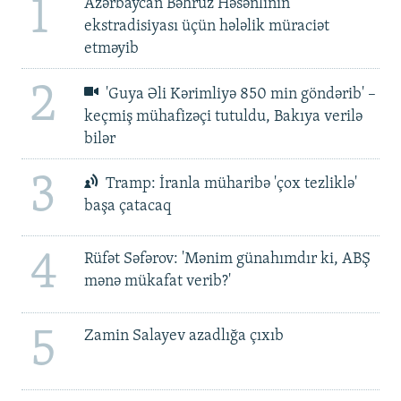
1
Azərbaycan Bəhruz Həsənlinin
ekstradisiyası üçün hələlik müraciət
etməyib
2
'Guya Əli Kərimliyə 850 min göndərib' –
keçmiş mühafizəçi tutuldu, Bakıya verilə
bilər
3
Tramp: İranla müharibə 'çox tezliklə'
başa çatacaq
4
Rüfət Səfərov: 'Mənim günahımdır ki, ABŞ
mənə mükafat verib?'
5
Zamin Salayev azadlığa çıxıb