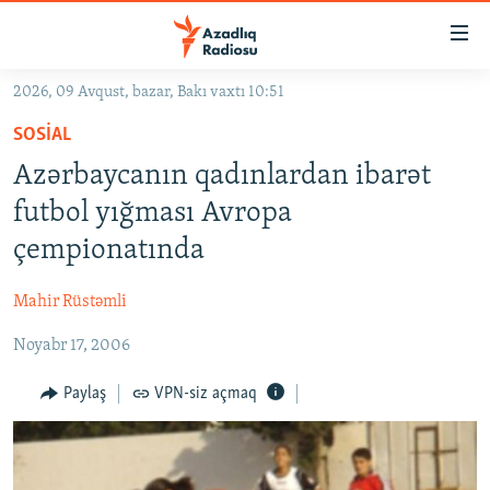
Keçid
linkləri
Əsas
2026, 09 Avqust, bazar, Bakı vaxtı 10:51
məzmuna
GÜNDƏM
SOSIAL
qayıt
#İZAHLA
Əsas
Azərbaycanın qadınlardan ibarət
KORRUPSIOMETR
naviqasiyaya
futbol yığması Avropa
qayıt
#ƏSLINDƏ
çempionatında
Axtarışa
FƏRQƏ BAX
keç
Mahir Rüstəmli
QANUNI DOĞRU
Noyabr 17, 2006
ARAŞDIRMA
MULTIMEDIA
Paylaş
VPN-siz açmaq
RADIO ARXIV
VIDEO
HAQQIMIZDA
FOTOQALEREYA
OXU ZALI