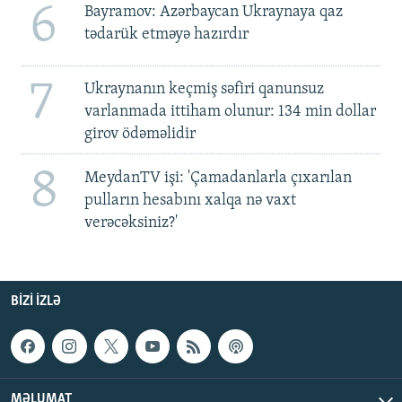
6
Bayramov: Azərbaycan Ukraynaya qaz
tədarük etməyə hazırdır
7
Ukraynanın keçmiş səfiri qanunsuz
varlanmada ittiham olunur: 134 min dollar
girov ödəməlidir
8
MeydanTV işi: 'Çamadanlarla çıxarılan
pulların hesabını xalqa nə vaxt
verəcəksiniz?'
BIZI IZLƏ
MƏLUMAT