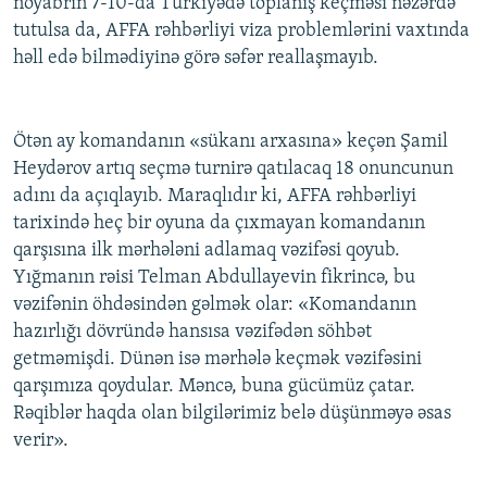
noyabrın 7-10-da Türkiyədə toplanış keçməsi nəzərdə
tutulsa da, AFFA rəhbərliyi viza problemlərini vaxtında
həll edə bilmədiyinə görə səfər reallaşmayıb.
Ötən ay komandanın «sükanı arxasına» keçən Şamil
Heydərov artıq seçmə turnirə qatılacaq 18 onuncunun
adını da açıqlayıb. Maraqlıdır ki, AFFA rəhbərliyi
tarixində heç bir oyuna da çıxmayan komandanın
qarşısına ilk mərhələni adlamaq vəzifəsi qoyub.
Yığmanın rəisi Telman Abdullayevin fikrincə, bu
vəzifənin öhdəsindən gəlmək olar: «Komandanın
hazırlığı dövründə hansısa vəzifədən söhbət
getməmişdi. Dünən isə mərhələ keçmək vəzifəsini
qarşımıza qoydular. Məncə, buna gücümüz çatar.
Rəqiblər haqda olan bilgilərimiz belə düşünməyə əsas
verir».