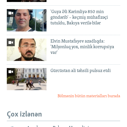
'Guya Əli Kərimliyə 850 min
göndərib' – keçmiş mühafizəçi
tutuldu, Bakıya verilə bilər
Elvin Mustafayev azadlıqda:
'Milyonluq yox, minlik korrupsiya
var'
Gürcüstan ali təhsili pulsuz etdi
Bölmənin bütün materialları burada
Çox izlənən