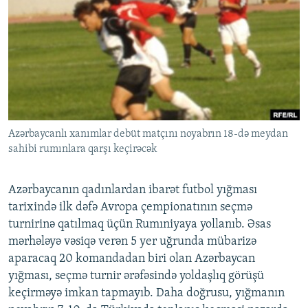
İNFOQRAFIKA
AZƏRBAYCAN ƏDƏBIYYATI KITABXANASI
MISSIYAMIZ
BIZI IZLƏ
KARIKATURA
İSLAM VƏ DEMOKRATIYA
PEŞƏ ETIKASI VƏ JURNALISTIKA STANDARTLARIMIZ
İZ - MƏDƏNIYYƏT PROQRAMI
MATERIALLARIMIZDAN ISTIFADƏ
AZADLIQRADIOSU MOBIL TELEFONUNUZDA
RFE/RL-in bütün saytları
BIZIMLƏ ƏLAQƏ
Azərbaycanlı xanımlar debüt matçını noyabrın 18-də meydan
XƏBƏR BÜLLETENLƏRIMIZ
sahibi rumınlara qarşı keçirəcək
Azərbaycanın qadınlardan ibarət futbol yığması
tarixində ilk dəfə Avropa çempionatının seçmə
turnirinə qatılmaq üçün Rumıniyaya yollanıb. Əsas
mərhələyə vəsiqə verən 5 yer uğrunda mübarizə
aparacaq 20 komandadan biri olan Azərbaycan
yığması, seçmə turnir ərəfəsində yoldaşlıq görüşü
keçirməyə imkan tapmayıb. Daha doğrusu, yığmanın