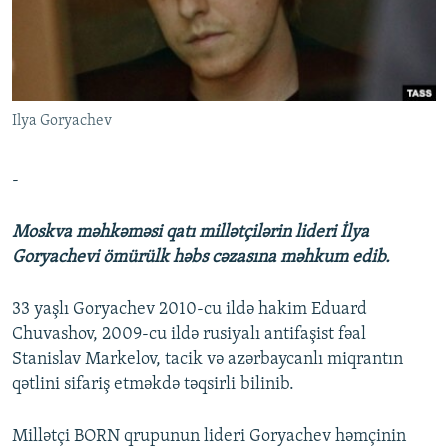
İNFOQRAFIKA
AZƏRBAYCAN ƏDƏBIYYATI KITABXANASI
MISSIYAMIZ
BIZI IZLƏ
KARIKATURA
İSLAM VƏ DEMOKRATIYA
PEŞƏ ETIKASI VƏ JURNALISTIKA STANDARTLARIMIZ
İZ - MƏDƏNIYYƏT PROQRAMI
MATERIALLARIMIZDAN ISTIFADƏ
Ilya Goryachev
AZADLIQRADIOSU MOBIL TELEFONUNUZDA
RFE/RL-in bütün saytları
BIZIMLƏ ƏLAQƏ
-
XƏBƏR BÜLLETENLƏRIMIZ
Moskva məhkəməsi qatı millətçilərin lideri İlya
Goryachevi ömürülk həbs cəzasına məhkum edib.
33 yaşlı Goryachev 2010-cu ildə hakim Eduard
Chuvashov, 2009-cu ildə rusiyalı antifaşist fəal
Stanislav Markelov, tacik və azərbaycanlı miqrantın
qətlini sifariş etməkdə təqsirli bilinib.
Millətçi BORN qrupunun lideri Goryachev həmçinin