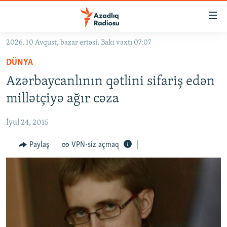
Keçid
linkləri
Əsas
2026, 10 Avqust, bazar ertəsi, Bakı vaxtı 07:07
məzmuna
GÜNDƏM
DÜNYA
qayıt
#İZAHLA
Əsas
Azərbaycanlının qətlini sifariş edən
KORRUPSIOMETR
naviqasiyaya
millətçiyə ağır cəza
qayıt
#ƏSLINDƏ
Axtarışa
İyul 24, 2015
FƏRQƏ BAX
keç
QANUNI DOĞRU
Paylaş
VPN-siz açmaq
ARAŞDIRMA
MULTIMEDIA
RADIO ARXIV
VIDEO
HAQQIMIZDA
FOTOQALEREYA
OXU ZALI