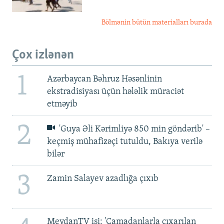
Bölmənin bütün materialları burada
Çox izlənən
1
Azərbaycan Bəhruz Həsənlinin
ekstradisiyası üçün hələlik müraciət
etməyib
2
'Guya Əli Kərimliyə 850 min göndərib' –
keçmiş mühafizəçi tutuldu, Bakıya verilə
bilər
3
Zamin Salayev azadlığa çıxıb
MeydanTV işi: 'Çamadanlarla çıxarılan