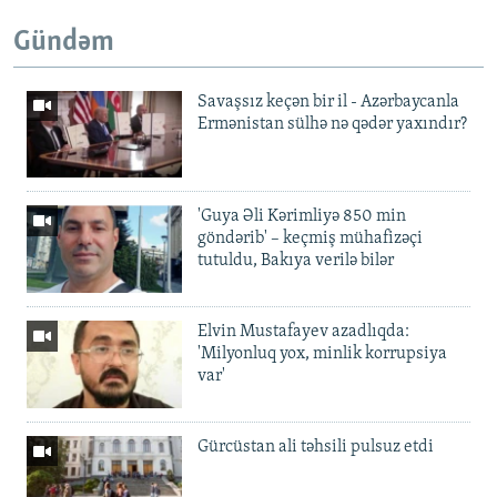
Gündəm
Savaşsız keçən bir il - Azərbaycanla
Ermənistan sülhə nə qədər yaxındır?
'Guya Əli Kərimliyə 850 min
göndərib' – keçmiş mühafizəçi
tutuldu, Bakıya verilə bilər
Elvin Mustafayev azadlıqda:
'Milyonluq yox, minlik korrupsiya
var'
Gürcüstan ali təhsili pulsuz etdi