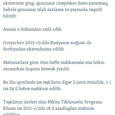
ekstremist qrup, qanunsuz cinayətkar dəstə yaratmaq,
habelə qanunsuz silah saxlama və yaymada təqsirli
bilinib.
Amma o ittihamları rədd edib.
Goryachev 2013-cü ildə Rusiyanın sorğusu ilə
Serbiyadan ekstradasiya edilib.
Məlumatlara görə, ötən həftə məhkəmədə ona hökm
oxunarkən huşunu itirərək yıxılıb.
Bu ilin aprelində isə təşkilatın digər 2 üzvü ömürlük, 1-i
isə 24 il həbsə məhkum edilib.
Təşkilatın üzvləri olan Nikita Tikhonovla Yevgenia
Khasis isə 2011-ci ildə 18 il azadlıqdan məhrum