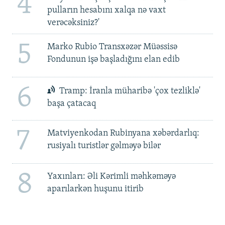
4
pulların hesabını xalqa nə vaxt
verəcəksiniz?'
5
Marko Rubio Transxəzər Müəssisə
Fondunun işə başladığını elan edib
6
Tramp: İranla müharibə 'çox tezliklə'
başa çatacaq
7
Matviyenkodan Rubinyana xəbərdarlıq:
rusiyalı turistlər gəlməyə bilər
8
Yaxınları: Əli Kərimli məhkəməyə
aparılarkən huşunu itirib