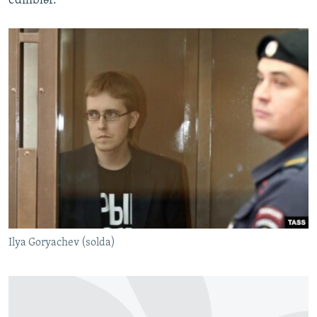
ediliblər.
Ilya Goryachev (solda)