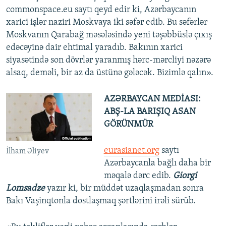
commonspace.eu saytı qeyd edir ki, Azərbaycanın
xarici işlər naziri Moskvaya iki səfər edib. Bu səfərlər
Moskvanın Qarabağ məsələsində yeni təşəbbüslə çıxış
edəcəyinə dair ehtimal yaradıb. Bakının xarici
siyasətində son dövrlər yaranmış hərc-mərcliyi nəzərə
alsaq, deməli, bir az da üstünə gələcək. Bizimlə qalın».
AZƏRBAYCAN MEDİASI:
ABŞ-LA BARIŞIQ ASAN
GÖRÜNMÜR
eurasianet.org
saytı
İlham Əliyev
Azərbaycanla bağlı daha bir
məqalə dərc edib.
Giorgi
Lomsadze
yazır ki, bir müddət uzaqlaşmadan sonra
Bakı Vaşinqtonla dostlaşmaq şərtlərini irəli sürüb.