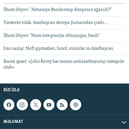
İlham Əliyev: "Almaniya Bundestaqı dünyanın ağasıdı?"
Təsəvvür edək, Azərbaycan Avropa Şurasından çıxdı...
İlham Əliyev: "Hara inteqrasiya olmuşuqsa, bəsdi"
İran sazişi: Neft qiymətləri, İsrail, sünnilər və Azərbaycan
Rəsmi qəzet: «John Kerry hər zaman antiazərbaycançı mövqedə
olub»
BIZI IZLƏ
MƏLUMAT