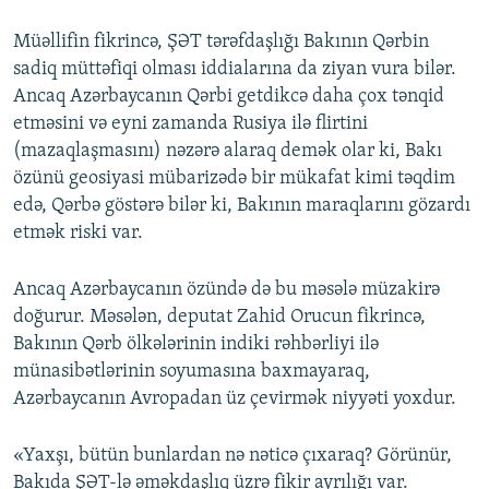
Müəllifin fikrincə, ŞƏT tərəfdaşlığı Bakının Qərbin
sadiq müttəfiqi olması iddialarına da ziyan vura bilər.
Ancaq Azərbaycanın Qərbi getdikcə daha çox tənqid
etməsini və eyni zamanda Rusiya ilə flirtini
(mazaqlaşmasını) nəzərə alaraq demək olar ki, Bakı
özünü geosiyasi mübarizədə bir mükafat kimi təqdim
edə, Qərbə göstərə bilər ki, Bakının maraqlarını gözardı
etmək riski var.
Ancaq Azərbaycanın özündə də bu məsələ müzakirə
doğurur. Məsələn, deputat Zahid Orucun fikrincə,
Bakının Qərb ölkələrinin indiki rəhbərliyi ilə
münasibətlərinin soyumasına baxmayaraq,
Azərbaycanın Avropadan üz çevirmək niyyəti yoxdur.
«Yaxşı, bütün bunlardan nə nəticə çıxaraq? Görünür,
Bakıda ŞƏT-lə əməkdaşlıq üzrə fikir ayrılığı var.