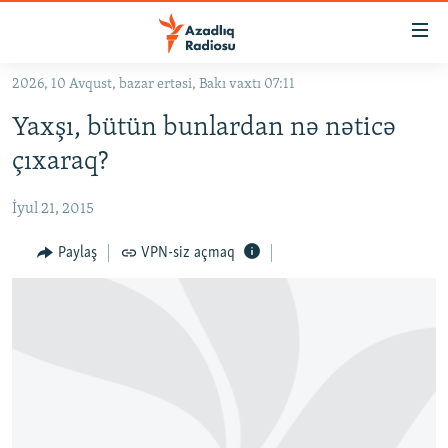
Keçid
linkləri
Əsas
2026, 10 Avqust, bazar ertəsi, Bakı vaxtı 07:11
məzmuna
GÜNDƏM
Yaxşı, bütün bunlardan nə nəticə
qayıt
#İZAHLA
Əsas
çıxaraq?
KORRUPSIOMETR
naviqasiyaya
qayıt
İyul 21, 2015
#ƏSLINDƏ
Axtarışa
FƏRQƏ BAX
Paylaş
VPN-siz açmaq
keç
QANUNI DOĞRU
ARAŞDIRMA
MULTIMEDIA
RADIO ARXIV
VIDEO
HAQQIMIZDA
FOTOQALEREYA
OXU ZALI