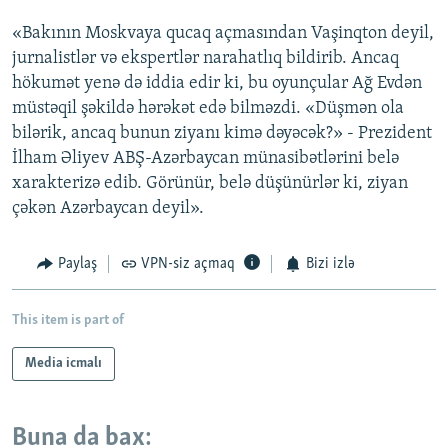
«Bakının Moskvaya qucaq açmasından Vaşinqton deyil,
jurnalistlər və ekspertlər narahatlıq bildirib. Ancaq
hökumət yenə də iddia edir ki, bu oyunçular Ağ Evdən
müstəqil şəkildə hərəkət edə bilməzdi. «Düşmən ola
bilərik, ancaq bunun ziyanı kimə dəyəcək?» - Prezident
İlham Əliyev ABŞ-Azərbaycan münasibətlərini belə
xarakterizə edib. Görünür, belə düşünürlər ki, ziyan
çəkən Azərbaycan deyil».
Paylaş
VPN-siz açmaq
Bizi izlə
This item is part of
Media icmalı
Buna da bax: