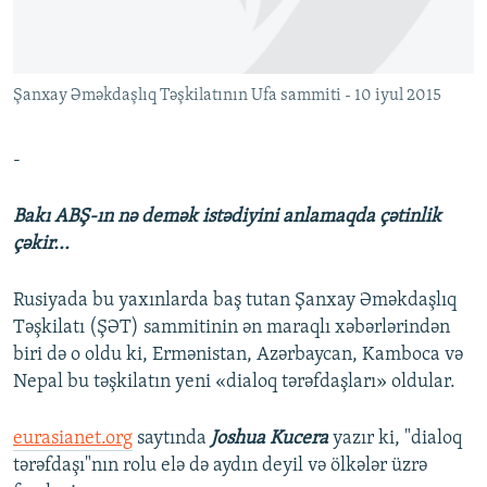
İNFOQRAFIKA
AZƏRBAYCAN ƏDƏBIYYATI KITABXANASI
MISSIYAMIZ
BIZI IZLƏ
KARIKATURA
İSLAM VƏ DEMOKRATIYA
PEŞƏ ETIKASI VƏ JURNALISTIKA STANDARTLARIMIZ
Şanxay Əməkdaşlıq Təşkilatının Ufa sammiti - 10 iyul 2015
İZ - MƏDƏNIYYƏT PROQRAMI
MATERIALLARIMIZDAN ISTIFADƏ
AZADLIQRADIOSU MOBIL TELEFONUNUZDA
RFE/RL-in bütün saytları
-
BIZIMLƏ ƏLAQƏ
Bakı ABŞ-ın nə demək istədiyini anlamaqda çətinlik
XƏBƏR BÜLLETENLƏRIMIZ
çəkir...
Rusiyada bu yaxınlarda baş tutan Şanxay Əməkdaşlıq
Təşkilatı (ŞƏT) sammitinin ən maraqlı xəbərlərindən
biri də o oldu ki, Ermənistan, Azərbaycan, Kamboca və
Nepal bu təşkilatın yeni «dialoq tərəfdaşları» oldular.
eurasianet.org
saytında
Joshua Kucera
yazır ki, "dialoq
tərəfdaşı"nın rolu elə də aydın deyil və ölkələr üzrə