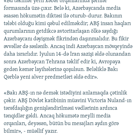
«Bu təkliflər yerli xəbər orqanlarında şərhlər
formasında üzə çıxır. Belə ki, Azərbaycanda media
əsasən hökumətin diktəsi ilə oturub-durur. Bakının
tələbi olduğu kimi qəbul edilməkdir; ABŞ insan haqları
qurumlarının getdikcə avtoritarlaşan ölkə saydığı
Azərbaycanı dəyişmək fikrindən daşınmalıdır. Bu fikir
əvvəllər də səslənib. Ancaq indi Azərbaycan mövqeyində
daha israrlıdır. İyulun 14-də İran sazişi əldə olunandan
sonra Azərbaycan Tehrana təklif edir ki, Avropaya
gedən kəmər layihələrinə qoşulsun. Beləliklə Bakı
Qərblə yeni alver predmetləri əldə edir».
«Bakı ABŞ-ın nə demək istədiyini anlamaqda çətinlik
çəkir. ABŞ Dövlət katibinin müavini Victoria Nuland-ın
tərəfdaşlığın genişləndirilməsi vədlərinin ardınca
tənqidlər gəldi. Ancaq hökumətə meylli media
orqanları, deyəsən, bütün bu mesajları aydın görə
bilmir», - müəllif yazır.