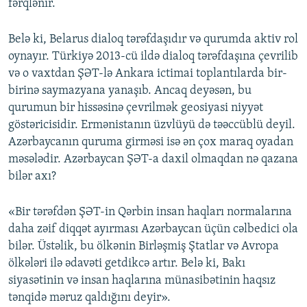
fərqlənir.
Belə ki, Belarus dialoq tərəfdaşıdır və qurumda aktiv rol
oynayır. Türkiyə 2013-cü ildə dialoq tərəfdaşına çevrilib
və o vaxtdan ŞƏT-lə Ankara ictimai toplantılarda bir-
birinə saymazyana yanaşıb. Ancaq deyəsən, bu
qurumun bir hissəsinə çevrilmək geosiyasi niyyət
göstəricisidir. Ermənistanın üzvlüyü də təəccüblü deyil.
Azərbaycanın quruma girməsi isə ən çox maraq oyadan
məsələdir. Azərbaycan ŞƏT-a daxil olmaqdan nə qazana
bilər axı?
«Bir tərəfdən ŞƏT-in Qərbin insan haqları normalarına
daha zəif diqqət ayırması Azərbaycan üçün cəlbedici ola
bilər. Üstəlik, bu ölkənin Birləşmiş Ştatlar və Avropa
ölkələri ilə ədavəti getdikcə artır. Belə ki, Bakı
siyasətinin və insan haqlarına münasibətinin haqsız
tənqidə məruz qaldığını deyir».