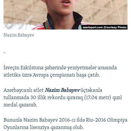
İNFOQRAFIKA
AZƏRBAYCAN ƏDƏBIYYATI KITABXANASI
MISSIYAMIZ
BIZI IZLƏ
KARIKATURA
İSLAM VƏ DEMOKRATIYA
PEŞƏ ETIKASI VƏ JURNALISTIKA STANDARTLARIMIZ
İZ - MƏDƏNIYYƏT PROQRAMI
MATERIALLARIMIZDAN ISTIFADƏ
Nazim Babayev
AZADLIQRADIOSU MOBIL TELEFONUNUZDA
RFE/RL-in bütün saytları
BIZIMLƏ ƏLAQƏ
-
XƏBƏR BÜLLETENLƏRIMIZ
İsveçin Eskilstuna şəhərində yeniyetmələr arasında
atletika üzrə Avropa çempionatı başa çatıb.
Azərbaycanlı atlet
Nazim Babayev
üçtəkanla
tullanmada 30 illik rekordu qıraraq (17.04 metr) qızıl
medal qazanıb.
Bununla Nazim Babayev 2016-cı ildə Rio-2016 Olimpiya
Oyunlarına lisenziya qazanmış olub.