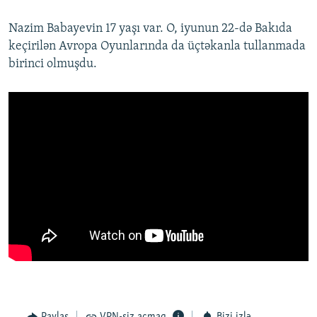
Nazim Babayevin 17 yaşı var. O, iyunun 22-də Bakıda
keçirilən Avropa Oyunlarında da üçtəkanla tullanmada
birinci olmuşdu.