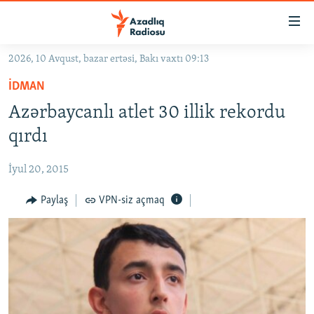
Keçid
linkləri
Əsas
2026, 10 Avqust, bazar ertəsi, Bakı vaxtı 09:13
məzmuna
GÜNDƏM
İDMAN
qayıt
#İZAHLA
Əsas
Azərbaycanlı atlet 30 illik rekordu
KORRUPSIOMETR
naviqasiyaya
qırdı
qayıt
#ƏSLINDƏ
Axtarışa
İyul 20, 2015
FƏRQƏ BAX
keç
QANUNI DOĞRU
Paylaş
VPN-siz açmaq
ARAŞDIRMA
MULTIMEDIA
RADIO ARXIV
VIDEO
HAQQIMIZDA
FOTOQALEREYA
OXU ZALI