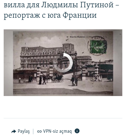
вилла для Людмилы Путиной –
репортаж с юга Франции
No media source currently available
0:00
0:06:04
EMBED
PAYLAŞ
Настоящее Время. 27 апреля
EMBED
PAYLAŞ
Paylaş
VPN-siz açmaq