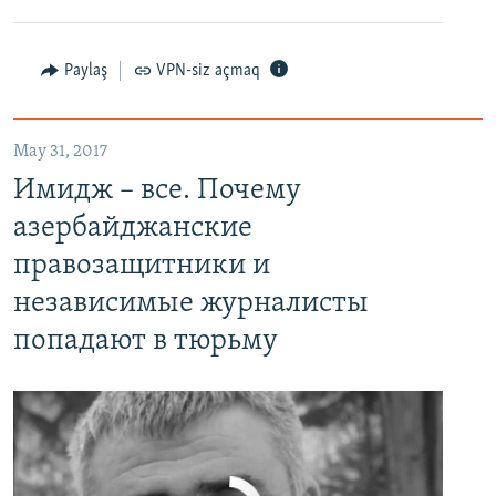
Paylaş
VPN-siz açmaq
May 31, 2017
Имидж – все. Почему азербайджанские правозащитники и независимые журналисты попадают в тюрьму
Имидж – все. Почему
EMBED
PAYLAŞ
азербайджанские
правозащитники и
независимые журналисты
попадают в тюрьму