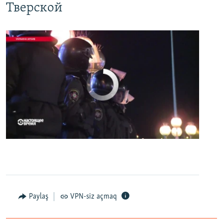
Тверской
No media source currently available
0:00
0:07:18
EMBED
PAYLAŞ
Первый канал с реальной картинкой
Paylaş
VPN-siz açmaq
EMBED
PAYLAŞ