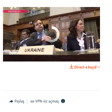
No media source currently available
0:00
0:25:27
Direct-ə keçid
EMBED
PAYLAŞ
Настоящее Время. 18 апреля
EMBED
PAYLAŞ
Paylaş
VPN-siz açmaq