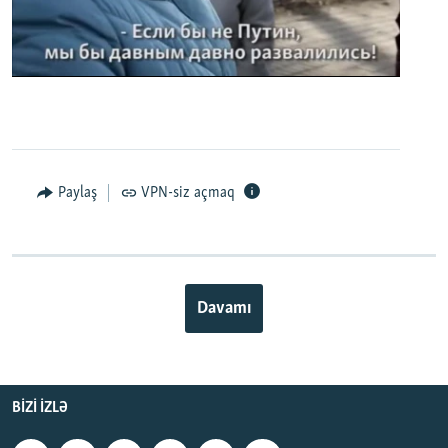
0:00
0:02:32
EMBED
PAYLAŞ
Paylaş
VPN-siz açmaq
Davamı
BIZI IZLƏ