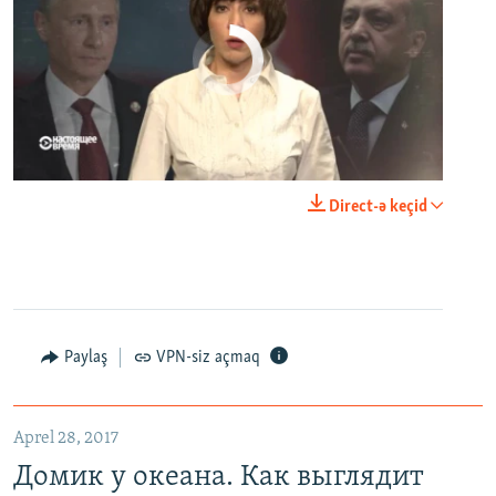
No media source currently available
0:00
0:23:44
Direct-ə keçid
EMBED
PAYLAŞ
Paylaş
VPN-siz açmaq
Домик у океана. Как выглядит вилла для Людмилы Путиной – репортаж с юга Франции
EMBED
PAYLAŞ
Aprel 28, 2017
Домик у океана. Как выглядит