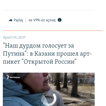
EMBED
PAYLAŞ
Paylaş
VPN-siz açmaq
"Наш дурдом голосует за Путина": в Казани прошел арт-пикет "Открытой России"
EMBED
PAYLAŞ
Aprel 09, 2017
"Наш дурдом голосует за
Путина": в Казани прошел арт-
пикет "Открытой России"
No media source currently available