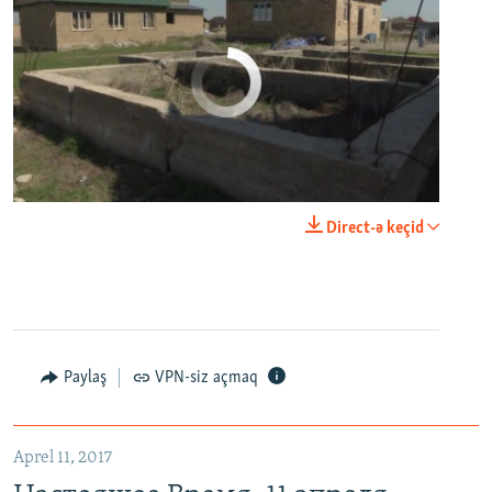
No media source currently available
0:00
0:03:43
Direct-ə keçid
EMBED
PAYLAŞ
Настоящее Время. 11 апреля
EMBED
PAYLAŞ
Paylaş
VPN-siz açmaq
Aprel 11, 2017