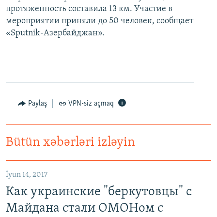
протяженность составила 13 км. Участие в
мероприятии приняли до 50 человек, сообщает
«Sputnik-Азербайджан».
Paylaş
VPN-siz açmaq
Bütün xəbərləri izləyin
Как украинские "беркутовцы" с Майдана стали ОМОНом с Тверской
EMBED
PAYLAŞ
İyun 14, 2017
Как украинские "беркутовцы" с
Майдана стали ОМОНом с