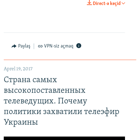
0:00
0:21:34
Direct-ə keçid
EMBED
PAYLAŞ
Paylaş
VPN-siz açmaq
Aprel 19, 2017
Страна самых высокопоставленных телеведущих. Почему политики захватили телеэфир Украины
Страна самых
EMBED
PAYLAŞ
высокопоставленных
телеведущих. Почему
политики захватили телеэфир
Украины