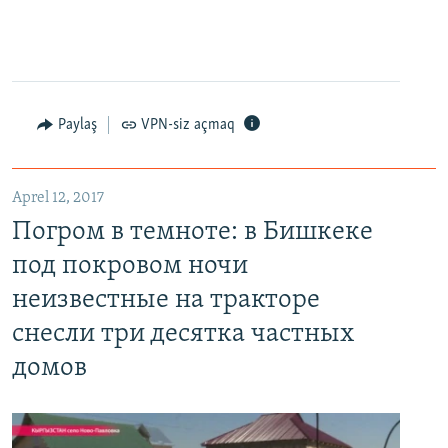
EMBED
PAYLAŞ
Paylaş
VPN-siz açmaq
Aprel 12, 2017
Погром в темноте: в Бишкеке под покровом ночи неизвестные на тракторе снесли три десятка частных домов
Погром в темноте: в Бишкеке
EMBED
PAYLAŞ
под покровом ночи
неизвестные на тракторе
снесли три десятка частных
домов