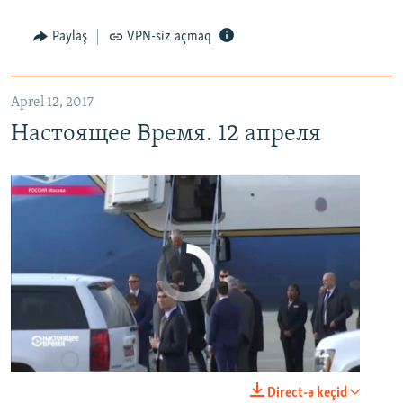
Настоящее Время. 12 апреля
EMBED
PAYLAŞ
Paylaş
VPN-siz açmaq
Aprel 12, 2017
Настоящее Время. 12 апреля
No media source currently available
0:00
0:24:06
Direct-ə keçid