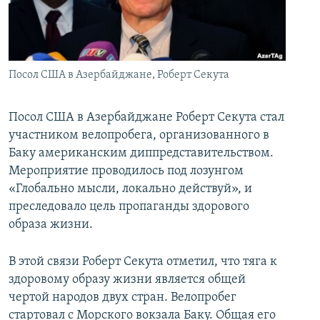
İNFOQRAFIKA
AZƏRBAYCAN ƏDƏBIYYATI KITABXANASI
MISSIYAMIZ
BIZI IZLƏ
KARIKATURA
İSLAM VƏ DEMOKRATIYA
PEŞƏ ETIKASI VƏ JURNALISTIKA STANDARTLARIMIZ
İZ - MƏDƏNIYYƏT PROQRAMI
MATERIALLARIMIZDAN ISTIFADƏ
Посол США в Азербайджане, Роберт Секута
AZADLIQRADIOSU MOBIL TELEFONUNUZDA
RFE/RL-in bütün saytları
BIZIMLƏ ƏLAQƏ
Посол США в Азербайджане Роберт Секута стал
участником велопробега, организованного в
XƏBƏR BÜLLETENLƏRIMIZ
Баку американским диппредставительством.
Мероприятие проводилось под лозунгом
«Глобально мысли, локально действуй», и
преследовало цель пропаганды здорового
образа жизни.
В этой связи Роберт Секута отметил, что тяга к
здоровому образу жизни является общей
чертой народов двух стран. Велопробег
стартовал с Морского вокзала Баку. Общая его