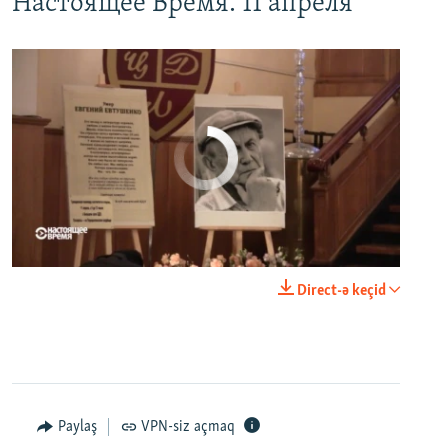
Настоящее Время. 11 апреля
No media source currently available
0:00
0:23:20
Direct-ə keçid
EMBED
PAYLAŞ
Paylaş
VPN-siz açmaq